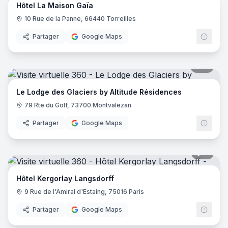
Hôtel La Maison Gaïa
10 Rue de la Panne, 66440 Torreilles
Partager
Google Maps
51
pano
Le Lodge des Glaciers by Altitude Résidences
79 Rte du Golf, 73700 Montvalezan
Partager
Google Maps
11
pano
Hôtel Kergorlay Langsdorff
9 Rue de l'Amiral d'Estaing, 75016 Paris
Partager
Google Maps