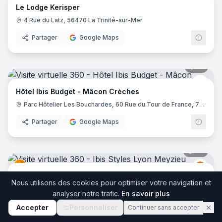
Le Lodge Kerisper
4 Rue du Latz, 56470 La Trinité-sur-Mer
Partager
Google Maps
17
pano
Ibis 
Hôtel Ibis Budget - Mâcon Crèches
Parc Hôtelier Les Bouchardes, 60 Rue du Tour de France, 71570 Chaintré
Partager
Google Maps
36
pano
Ibis
I
Ibis Styles Lyon Meyzieu Stadium Olympique
Nous utilisons des cookies pour optimiser votre navigation et
2 Bis Rue du 24 Avril 1915, 69330 Meyzieu
analyser notre trafic.
En savoir plus
Partager
Google Maps
Accepter
Personnaliser
Continuer sans accepter