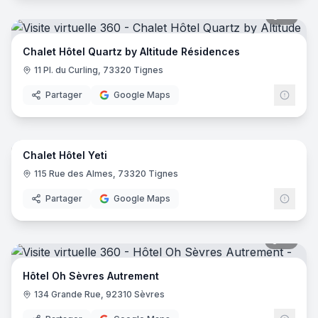
51
pano
Chalet Hôtel Quartz by Altitude Résidences
11 Pl. du Curling, 73320 Tignes
Partager
Google Maps
44
pano
Chalet Hôtel Yeti
115 Rue des Almes, 73320 Tignes
Partager
Google Maps
18
pano
Hôtel Oh Sèvres Autrement
134 Grande Rue, 92310 Sèvres