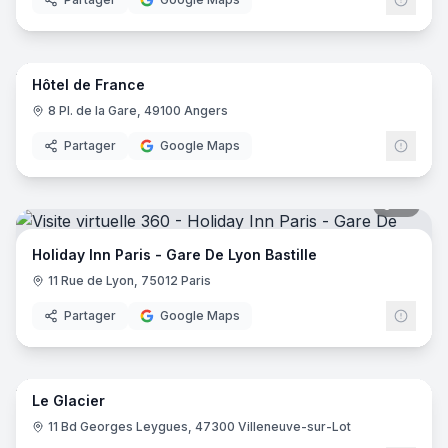
8
pano
Hôtel de France
8 Pl. de la Gare, 49100 Angers
Partager
Google Maps
19
pano
Holiday Inn Paris - Gare De Lyon Bastille
11 Rue de Lyon, 75012 Paris
Partager
Google Maps
24
pano
Le Glacier
11 Bd Georges Leygues, 47300 Villeneuve-sur-Lot