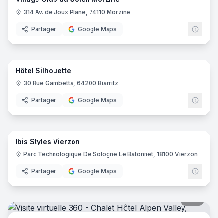
314 Av. de Joux Plane, 74110 Morzine
Partager
Google Maps
22
pano
Hôtel Silhouette
30 Rue Gambetta, 64200 Biarritz
Partager
Google Maps
8
pano
Ibis Styles Vierzon
Ibis
I
Parc Technologique De Sologne Le Batonnet, 18100 Vierzon
Partager
Google Maps
36
pano