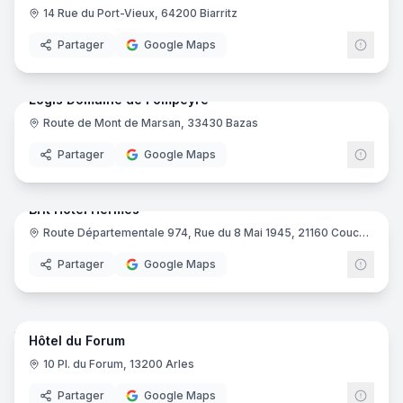
14 Rue du Port-Vieux, 64200 Biarritz
Partager
Google Maps
64
pano
Logis Domaine de Fompeyre
Route de Mont de Marsan, 33430 Bazas
Logis
Partager
Google Maps
15
pano
Brit Hotel Hermes
Route Départementale 974, Rue du 8 Mai 1945, 21160 Couchey
Brit H
Partager
Google Maps
16
pano
Hôtel du Forum
10 Pl. du Forum, 13200 Arles
Partager
Google Maps