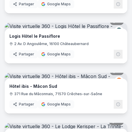
Partager
Google Maps
21
pano
Logis
Logis Hôtel le Passiflore
2 Av. D Angoulême, 16100 Châteaubernard
Partager
Google Maps
14
pano
Ibis
I
Hôtel ibis - Mâcon Sud
371 Rue du Mâconnais, 71570 Crêches-sur-Saône
Partager
Google Maps
28
pano