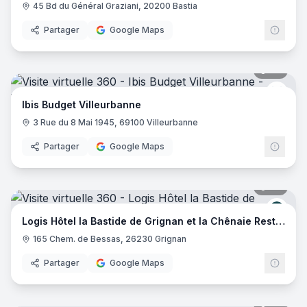
45 Bd du Général Graziani, 20200 Bastia
Partager
Google Maps
20
pano
Ibis 
Ibis Budget Villeurbanne
3 Rue du 8 Mai 1945, 69100 Villeurbanne
Partager
Google Maps
29
pano
Logis
Logis Hôtel la Bastide de Grignan et la Chênaie Restaurant
165 Chem. de Bessas, 26230 Grignan
Partager
Google Maps
20
pano