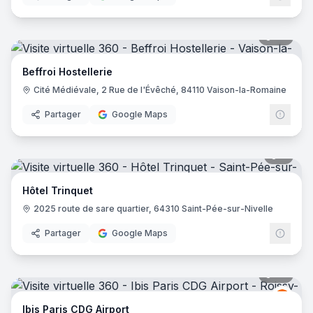
36
pano
Beffroi Hostellerie
Cité Médiévale, 2 Rue de l'Évêché, 84110 Vaison-la-Romaine
Partager
Google Maps
6
pano
Hôtel Trinquet
2025 route de sare quartier, 64310 Saint-Pée-sur-Nivelle
Partager
Google Maps
72
pano
Ibis
I
Ibis Paris CDG Airport