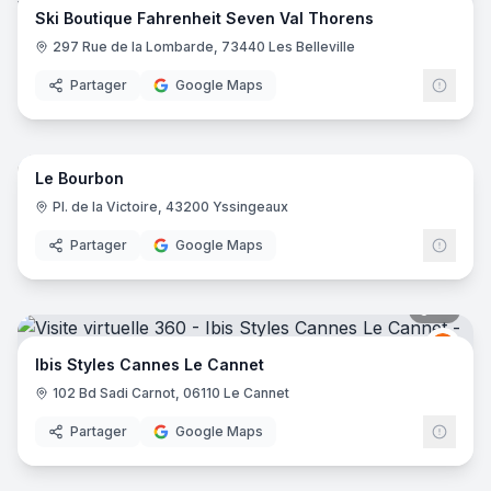
Ski Boutique Fahrenheit Seven Val Thorens
297 Rue de la Lombarde, 73440 Les Belleville
Partager
Google Maps
16
pano
Le Bourbon
Pl. de la Victoire, 43200 Yssingeaux
Partager
Google Maps
16
pano
Ibis
I
Ibis Styles Cannes Le Cannet
102 Bd Sadi Carnot, 06110 Le Cannet
Partager
Google Maps
10
pano