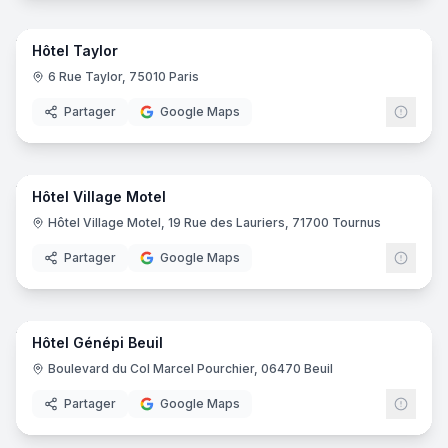
25
pano
Hôtel Taylor
6 Rue Taylor, 75010 Paris
Partager
Google Maps
29
pano
Hôtel Village Motel
Hôtel Village Motel, 19 Rue des Lauriers, 71700 Tournus
Partager
Google Maps
24
pano
Hôtel Génépi Beuil
Boulevard du Col Marcel Pourchier, 06470 Beuil
Partager
Google Maps