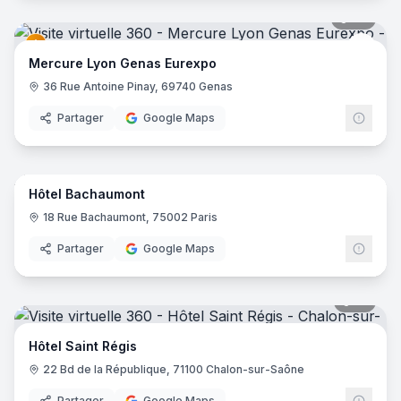
42
pano
Merc
Mercure Lyon Genas Eurexpo
36 Rue Antoine Pinay, 69740 Genas
Partager
Google Maps
10
pano
Hôtel Bachaumont
18 Rue Bachaumont, 75002 Paris
Partager
Google Maps
17
pano
Hôtel Saint Régis
22 Bd de la République, 71100 Chalon-sur-Saône
Partager
Google Maps