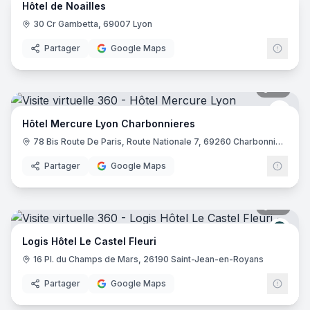
Hôtel de Noailles
30 Cr Gambetta, 69007 Lyon
Partager
Google Maps
39
pano
Merc
Hôtel Mercure Lyon Charbonnieres
78 Bis Route De Paris, Route Nationale 7, 69260 Charbonnières-les-Bains
Partager
Google Maps
32
pano
Logis
Logis Hôtel Le Castel Fleuri
16 Pl. du Champs de Mars, 26190 Saint-Jean-en-Royans
Partager
Google Maps