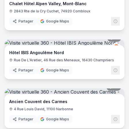
Chalet Hôtel Alpen Valley, Mont-Blanc
2843 Rte de la Cry Cuchet, 74920 Combloux
Partager
Google Maps
10
pano
Ibis
I
Hôtel IBIS Angoulême Nord
Rue De L'Aretier, 46 Rue des Meneaux, 16430 Champniers
Partager
Google Maps
88
pano
Ancien Couvent des Carmes
4 Rue Louis David, 11100 Narbonne
Partager
Google Maps