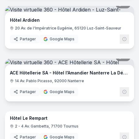
18
pano
Hôtel Ardiden
20 Av. de l'Impératrice Eugénie, 65120 Luz-Saint-Sauveur
Partager
Google Maps
18
pano
ACE Hôtellerie SA - Hôtel l'Amandier Nanterre La Défense
14 Av. Pablo Picasso, 92000 Nanterre
Partager
Google Maps
42
pano
Hôtel Le Rempart
2 - 4 Av. Gambetta, 71700 Tournus
Partager
Google Maps