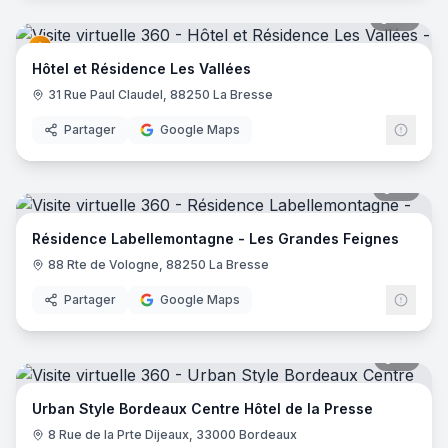
27
pano
Hôtel et Résidence Les Vallées
31 Rue Paul Claudel, 88250 La Bresse
Partager
Google Maps
17
pano
Résidence Labellemontagne - Les Grandes Feignes
88 Rte de Vologne, 88250 La Bresse
Partager
Google Maps
15
pano
Urban Style Bordeaux Centre Hôtel de la Presse
8 Rue de la Prte Dijeaux, 33000 Bordeaux