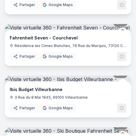
Partager
Google Maps
10
pano
Fahre
FS
Fahrenheit Seven - Courchevel
Résidence les Cimes Blanches, 76 Rue du Marquis, 73120 Courchevel
Partager
Google Maps
10
pano
Ibis 
Ibis Budget Villeurbanne
3 Rue du 8 Mai 1945, 69100 Villeurbanne
Partager
Google Maps
21
pano
Fahre
FS