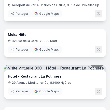
Aéroport de Paris-Charles de Gaulle, 3 Rue de Bruxelles Bp 11122, 93290 Roissy-en-France
Partager
Google Maps
14
pano
Moka Hôtel
82 Rue de la Gare, 79000 Niort
Partager
Google Maps
20
pano
Hôtel - Restaurant La Potinière
29 Avenue Méditerranée, 83400 Hyères
Partager
Google Maps
17
pano