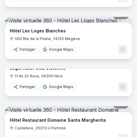
46
pano
Hôtel Les Loges Blanches
500 Rte de la Plaine, 74120 Megève
Partager
Google Maps
17
pano
Logis Hôtel Villa Victorine
11 Av. Dr Roux, 06200 Nice
Logis
Partager
Google Maps
35
pano
Hôtel Restaurant Domaine Santa Margherita
Castellare, 20213 U Purtone