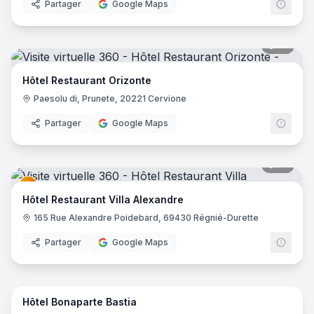
Partager
Google Maps
19
pano
Hôtel Restaurant Orizonte
Paesolu di, Prunete, 20221 Cervione
Partager
Google Maps
41
pano
Hôtel Restaurant Villa Alexandre
165 Rue Alexandre Poidebard, 69430 Régnié-Durette
Partager
Google Maps
21
pano
Hôtel Bonaparte Bastia