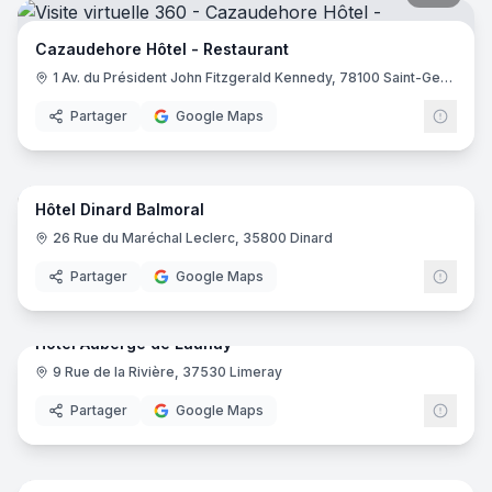
Cazaudehore Hôtel - Restaurant
1 Av. du Président John Fitzgerald Kennedy, 78100 Saint-Germain-en-Laye
Partager
Google Maps
17
pano
Hôtel Dinard Balmoral
26 Rue du Maréchal Leclerc, 35800 Dinard
Partager
Google Maps
29
pano
Hotel Auberge de Launay
9 Rue de la Rivière, 37530 Limeray
Partager
Google Maps
23
pano