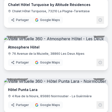
Chalet Hôtel Turquoise by Altitude Résidences
Hôtel Saint Régis
- Chalon-sur-Saône
Chalet Hôtel Turquoise, 73210 La Plagne-Tarentaise
Hôtel de France
- Angers
Holiday Inn Paris - Gare De Lyon Bastille
- Paris
Partager
Google Maps
Le Glacier
- Villeneuve-sur-Lot
Logis Hôtel le Passiflore
- Châteaubernard
12
pano
Ajout récent
Hôtel ibis - Mâcon Sud
- Crêches-sur-Saône
Le Lodge Kerisper
- La Trinité-sur-Mer
Atmosphere Hôtel
Hôtel Ibis Budget - Mâcon Crèches
- Chaintré
76 Avenue de la Muzelle, 38860 Les Deux Alpes
Ibis Styles Lyon Meyzieu Stadium Olympique
- Meyzieu
Hôtel Pietracap
- Bastia
Partager
Google Maps
Hôtel Les Persèdes
- Lavilledieu
Hotel Mendionde
- Saint-Pée-sur-Nivelle
55
pano
Ajout récent
Hôtel de l'Europe - Ploumanac’h Perros-Guirec
- Perros-G
Hôtel Mac Bed
- Poitiers
Hôtel Punta Lara
Hôtel Mercure Paris Montmartre Sacré Cœur
- Paris
4 Rue de la Noure, 85680 Noirmoutier - La Guérinière
Hôtel La Vague de Saint Paul
- Vence
Etche Ona
- La Teste-de-Buch
Partager
Google Maps
23
pano
Ajout récent