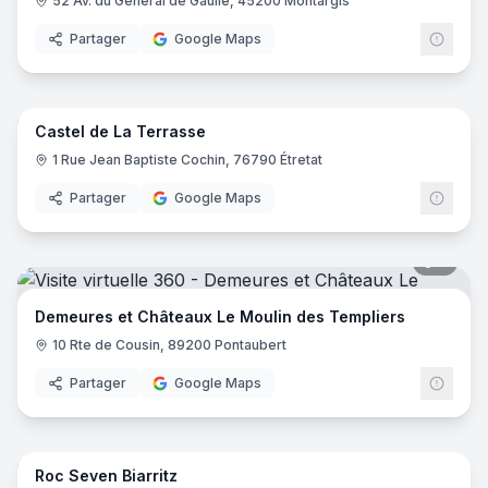
52 Av. du Général de Gaulle, 45200 Montargis
Partager
Google Maps
8
pano
Castel de La Terrasse
1 Rue Jean Baptiste Cochin, 76790 Étretat
Partager
Google Maps
5
pano
Demeures et Châteaux Le Moulin des Templiers
10 Rte de Cousin, 89200 Pontaubert
Partager
Google Maps
25
pano
Roc Seven Biarritz