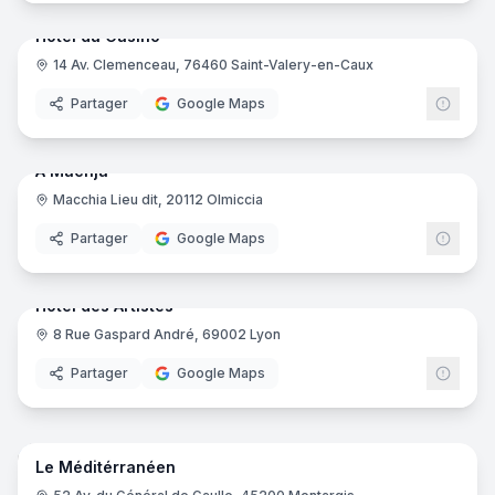
Hôtel du Casino
14 Av. Clemenceau, 76460 Saint-Valery-en-Caux
Partager
Google Maps
18
pano
Ajout récent
A Machja
Macchia Lieu dit, 20112 Olmiccia
Partager
Google Maps
22
pano
Ajout récent
Hôtel des Artistes
8 Rue Gaspard André, 69002 Lyon
Partager
Google Maps
16
pano
Ajout récent
Le Méditérranéen