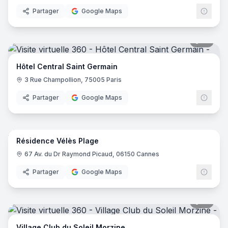
Partager
Google Maps
18
pano
Hôtel Central Saint Germain
3 Rue Champollion, 75005 Paris
Partager
Google Maps
14
pano
Résidence Vélès Plage
67 Av. du Dr Raymond Picaud, 06150 Cannes
Partager
Google Maps
31
pano
Village Club du Soleil Morzine