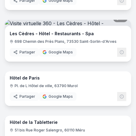
Partager
Google Maps
19
pano
Les Cèdres - Hôtel - Restaurants - Spa
698 Chemin des Près Plans, 73530 Saint-Sorlin-d'Arves
Partager
Google Maps
10
pano
Hôtel de Paris
Pl. de L Hôtel de ville, 63790 Murol
Partager
Google Maps
16
pano
Hôtel de la Tabletterie
51 bis Rue Roger Salengro, 60110 Méru