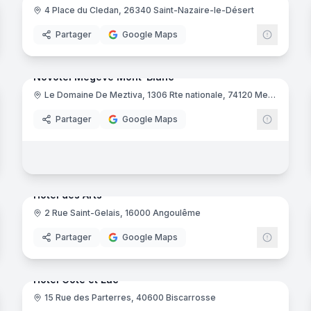
4 Place du Cledan, 26340 Saint-Nazaire-le-Désert
riad
mar
Partager
Google Maps
33
panora
Ajout récent
noramas
Novotel Megève Mont-Blanc
Le Domaine De Meztiva, 1306 Rte nationale, 74120 Megève
Tarentaise
Partager
Google Maps
noramas
14
panora
Ajout récent
Hôtel des Arts
2 Rue Saint-Gelais, 16000 Angoulême
ert
Partager
Google Maps
noramas
25
panora
Ajout récent
Hôtel Côte et Lac
15 Rue des Parterres, 40600 Biscarrosse