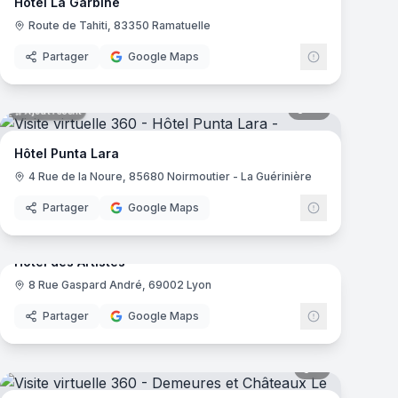
Hôtel La Garbine
Route de Tahiti, 83350 Ramatuelle
Partager
Google Maps
mas
55
panoramas
Ajout récent
Hôtel Punta Lara
4 Rue de la Noure, 85680 Noirmoutier - La Guérinière
Partager
Google Maps
mas
22
panoramas
Ajout récent
Hôtel des Artistes
8 Rue Gaspard André, 69002 Lyon
Partager
Google Maps
mas
5
panoramas