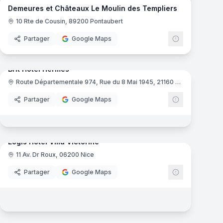
Demeures et Châteaux Le Moulin des Templiers
10 Rte de Cousin, 89200 Pontaubert
Partager
Google Maps
mas
15
panoramas
Brit Hotel Hermes
Route Départementale 974, Rue du 8 Mai 1945, 21160 Couchey
e France
Brit Hôtel
Partager
Google Maps
17
panoramas
mas
Logis Hôtel Villa Victorine
11 Av. Dr Roux, 06200 Nice
Logis de Fra
Partager
Google Maps