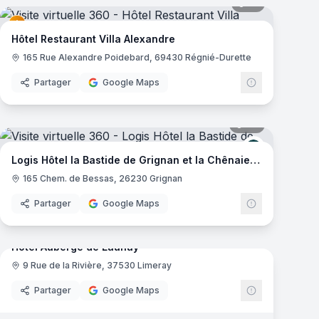
mas
41
panoramas
Hôtel Restaurant Villa Alexandre
165 Rue Alexandre Poidebard, 69430 Régnié-Durette
Partager
Google Maps
mas
29
panoramas
get
Logis de Fra
Logis Hôtel la Bastide de Grignan et la Chênaie Restaurant
165 Chem. de Bessas, 26230 Grignan
Partager
Google Maps
29
panoramas
mas
Hotel Auberge de Launay
9 Rue de la Rivière, 37530 Limeray
Partager
Google Maps