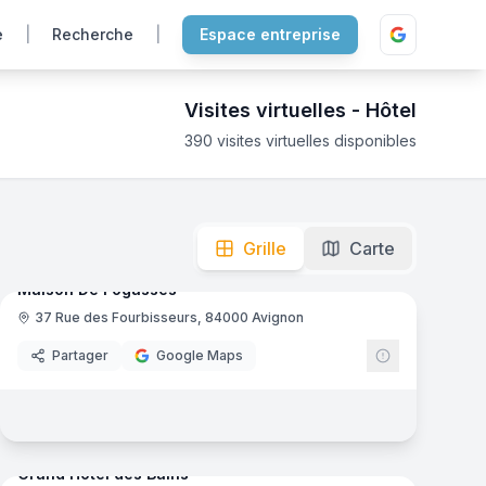
e
|
Recherche
|
Espace entreprise
Visites virtuelles -
Hôtel
390
visites virtuelles disponibles
mersion totale pour découvrir les chambres et les infrastru
mas
8
panoramas
Ajout récent
Grille
Carte
Maison De Fogasses
37 Rue des Fourbisseurs, 84000 Avignon
Partager
Google Maps
mas
81
panoramas
Ajout récent
Grand Hôtel des Bains