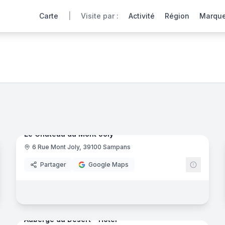
Carte
|
Visite par :
Activité
Région
Marqu
tes virtuelles 360° de nos hôtels partenaires offrent une im
43
panora
Ajout récent
noramas
Le Chateau du Mont Joly
6 Rue Mont Joly, 39100 Sampans
Partager
Google Maps
noramas
16
panora
Ajout récent
Auberge du Désert - Hôtel