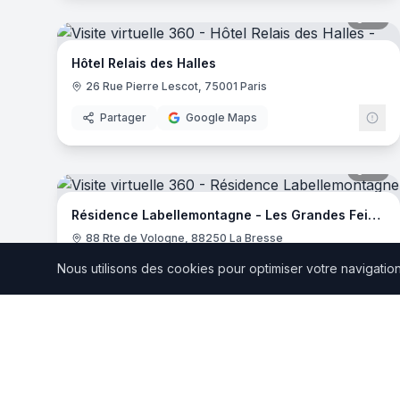
17
pa
Hôtel Relais des Halles
26 Rue Pierre Lescot, 75001 Paris
Partager
Google Maps
17
pa
Résidence Labellemontagne - Les Grandes Feignes
88 Rte de Vologne, 88250 La Bresse
Nous utilisons des cookies pour optimiser votre navigation 
Partager
Google Maps
14
pa
Résidence Vélès Plage
67 Av. du Dr Raymond Picaud, 06150 Cannes