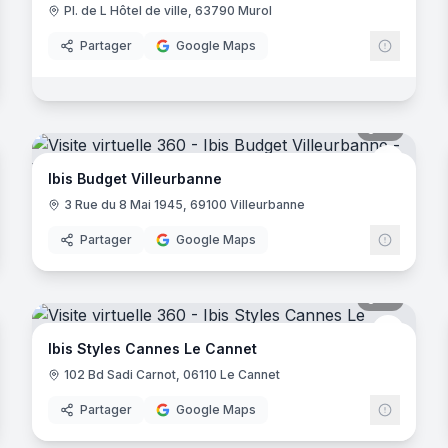
Pl. de L Hôtel de ville, 63790 Murol
Partager
Google Maps
noramas
10
panora
hrenheit Seven
Ibis Bud
Ibis Budget Villeurbanne
3 Rue du 8 Mai 1945, 69100 Villeurbanne
Partager
Google Maps
noramas
16
panora
Ibis
I
Ibis Styles Cannes Le Cannet
102 Bd Sadi Carnot, 06110 Le Cannet
Partager
Google Maps