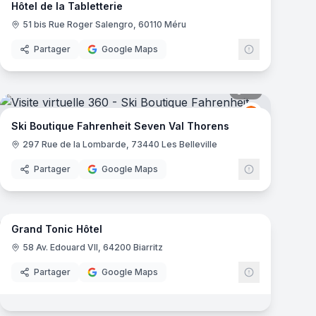
Hôtel de la Tabletterie
51 bis Rue Roger Salengro, 60110 Méru
Partager
Google Maps
mas
21
panoramas
get
Fahrenheit S
FS
Ski Boutique Fahrenheit Seven Val Thorens
297 Rue de la Lombarde, 73440 Les Belleville
Partager
Google Maps
10
panoramas
mas
Grand Tonic Hôtel
58 Av. Edouard VII, 64200 Biarritz
Partager
Google Maps