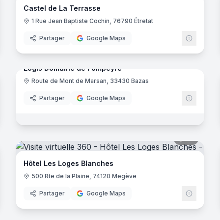
Castel de La Terrasse
1 Rue Jean Baptiste Cochin, 76790 Étretat
Partager
Google Maps
64
panora
noramas
Logis Domaine de Fompeyre
Route de Mont de Marsan, 33430 Bazas
Logis d
Partager
Google Maps
noramas
esse
46
panora
ux
Hôtel Les Loges Blanches
500 Rte de la Plaine, 74120 Megève
Partager
Google Maps