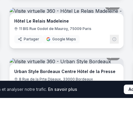
noramas
20
panora
Hôtel Le Relais Madeleine
11 BIS Rue Godot de Mauroy, 75009 Paris
Partager
Google Maps
noramas
15
panora
Urban Style Bordeaux Centre Hôtel de la Presse
8 Rue de la Prte Dijeaux, 33000 Bordeaux
et analyser notre trafic.
En savoir plus
A
Partager
Google Maps
noramas
31
panora
Village Club du Soleil Morzine
314 Av. de Joux Plane, 74110 Morzine