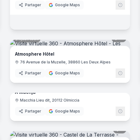
Partager
Google Maps
noramas
12
panora
Ajout récent
Atmosphere Hôtel
- Grignan
76 Avenue de la Muzelle, 38860 Les Deux Alpes
Partager
Google Maps
noramas
18
panora
Ajout récent
A Machja
an
Macchia Lieu dit, 20112 Olmiccia
Partager
Google Maps
noramas
8
panora
ves