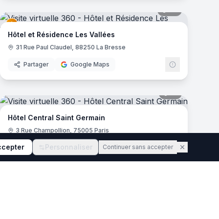
mas
27
panoramas
Hôtel et Résidence Les Vallées
31 Rue Paul Claudel, 88250 La Bresse
Partager
Google Maps
mas
18
panoramas
Hôtel Central Saint Germain
3 Rue Champollion, 75005 Paris
ccepter
Personnaliser
Continuer sans accepter
Partager
Google Maps
22
panoramas
mas
Hôtel Silhouette
30 Rue Gambetta, 64200 Biarritz
Partager
Google Maps