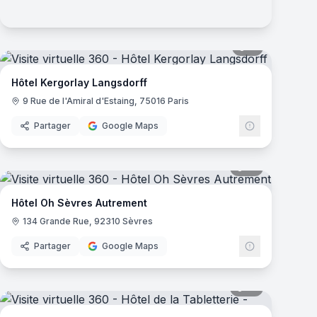
mas
11
panoramas
Hôtel Kergorlay Langsdorff
9 Rue de l'Amiral d'Estaing, 75016 Paris
Partager
Google Maps
mas
18
panoramas
Hôtel Oh Sèvres Autrement
134 Grande Rue, 92310 Sèvres
Partager
Google Maps
mas
16
panoramas