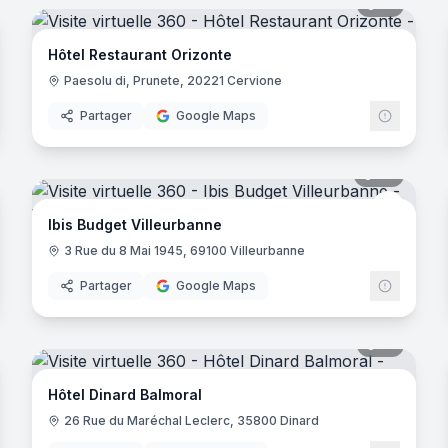
noramas
19
panora
Hôtel Restaurant Orizonte
Paesolu di, Prunete, 20221 Cervione
Partager
Google Maps
- Nanterre
noramas
20
panora
Ibis Bud
Ibis Budget Villeurbanne
3 Rue du 8 Mai 1945, 69100 Villeurbanne
Partager
Google Maps
noramas
17
panora
ains
Hôtel Dinard Balmoral
26 Rue du Maréchal Leclerc, 35800 Dinard