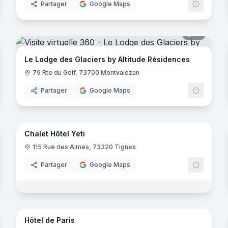
Partager
Google Maps
noramas
51
panora
Le Lodge des Glaciers by Altitude Résidences
79 Rte du Golf, 73700 Montvalezan
Partager
Google Maps
44
panora
noramas
Chalet Hôtel Yeti
115 Rue des Almes, 73320 Tignes
uirec
Partager
Google Maps
10
panora
noramas
Hôtel de Paris