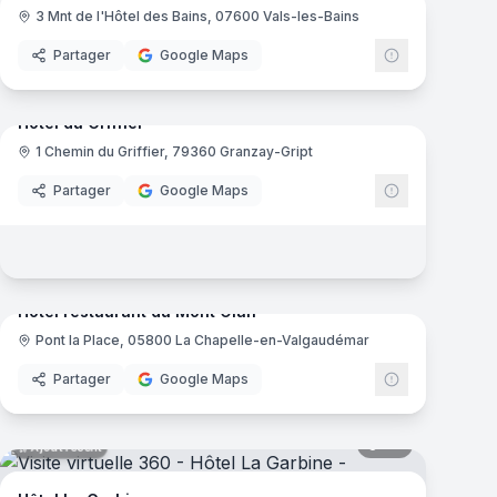
3 Mnt de l'Hôtel des Bains, 07600 Vals-les-Bains
Partager
Google Maps
mas
27
panoramas
Ajout récent
Hôtel du Griffier
1 Chemin du Griffier, 79360 Granzay-Gript
Partager
Google Maps
mas
10
panoramas
Ajout récent
Hôtel restaurant du Mont Olan
Pont la Place, 05800 La Chapelle-en-Valgaudémar
Partager
Google Maps
mas
68
panoramas
Ajout récent