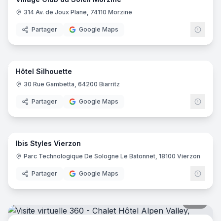
314 Av. de Joux Plane, 74110 Morzine
Partager
Google Maps
22
pano
Hôtel Silhouette
30 Rue Gambetta, 64200 Biarritz
Partager
Google Maps
8
pano
Ibis Styles Vierzon
Ibis
I
Parc Technologique De Sologne Le Batonnet, 18100 Vierzon
Partager
Google Maps
36
pano