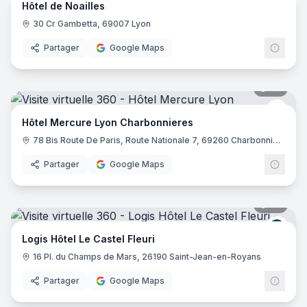
Hôtel de Noailles
30 Cr Gambetta, 69007 Lyon
Partager
Google Maps
39
pano
Merc
Hôtel Mercure Lyon Charbonnieres
78 Bis Route De Paris, Route Nationale 7, 69260 Charbonnières-les-Bains
Partager
Google Maps
32
pano
Logis
Logis Hôtel Le Castel Fleuri
16 Pl. du Champs de Mars, 26190 Saint-Jean-en-Royans
Partager
Google Maps