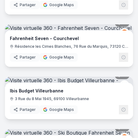
Partager
Google Maps
10
pano
Fahre
FS
Fahrenheit Seven - Courchevel
Résidence les Cimes Blanches, 76 Rue du Marquis, 73120 Courchevel
Partager
Google Maps
10
pano
Ibis 
Ibis Budget Villeurbanne
3 Rue du 8 Mai 1945, 69100 Villeurbanne
Partager
Google Maps
21
pano
Fahre
FS