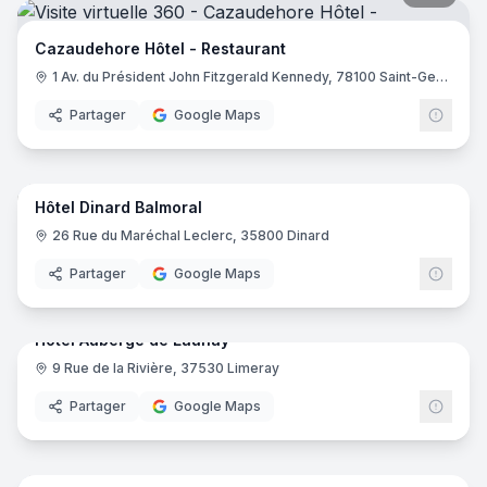
Cazaudehore Hôtel - Restaurant
1 Av. du Président John Fitzgerald Kennedy, 78100 Saint-Germain-en-Laye
Partager
Google Maps
17
pano
Hôtel Dinard Balmoral
26 Rue du Maréchal Leclerc, 35800 Dinard
Partager
Google Maps
29
pano
Hotel Auberge de Launay
9 Rue de la Rivière, 37530 Limeray
Partager
Google Maps
23
pano