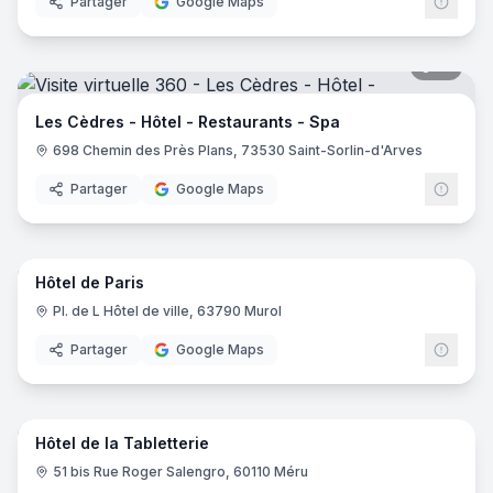
Partager
Google Maps
19
pano
Les Cèdres - Hôtel - Restaurants - Spa
698 Chemin des Près Plans, 73530 Saint-Sorlin-d'Arves
Partager
Google Maps
10
pano
Hôtel de Paris
Pl. de L Hôtel de ville, 63790 Murol
Partager
Google Maps
16
pano
Hôtel de la Tabletterie
51 bis Rue Roger Salengro, 60110 Méru