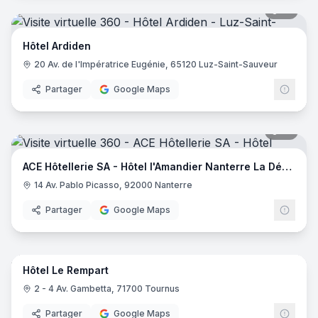
18
pano
Hôtel Ardiden
20 Av. de l'Impératrice Eugénie, 65120 Luz-Saint-Sauveur
Partager
Google Maps
18
pano
ACE Hôtellerie SA - Hôtel l'Amandier Nanterre La Défense
14 Av. Pablo Picasso, 92000 Nanterre
Partager
Google Maps
42
pano
Hôtel Le Rempart
2 - 4 Av. Gambetta, 71700 Tournus
Partager
Google Maps