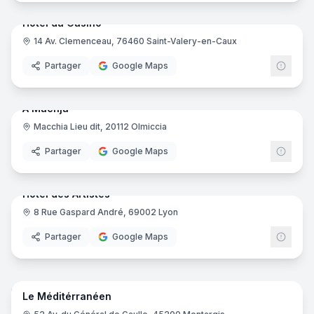
Hôtel du Casino
14 Av. Clemenceau, 76460 Saint-Valery-en-Caux
Partager
Google Maps
18
pano
Ajout récent
A Machja
Macchia Lieu dit, 20112 Olmiccia
Partager
Google Maps
22
pano
Ajout récent
Hôtel des Artistes
8 Rue Gaspard André, 69002 Lyon
Partager
Google Maps
16
pano
Ajout récent
Le Méditérranéen