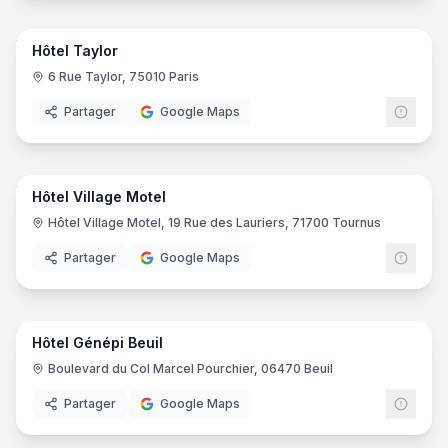
25
pano
Hôtel Taylor
6 Rue Taylor, 75010 Paris
Partager
Google Maps
29
pano
Hôtel Village Motel
Hôtel Village Motel, 19 Rue des Lauriers, 71700 Tournus
Partager
Google Maps
24
pano
Hôtel Génépi Beuil
Boulevard du Col Marcel Pourchier, 06470 Beuil
Partager
Google Maps