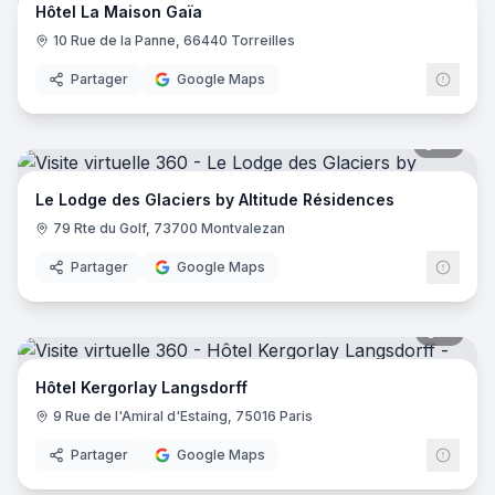
Hôtel La Maison Gaïa
10 Rue de la Panne, 66440 Torreilles
Partager
Google Maps
51
pano
Le Lodge des Glaciers by Altitude Résidences
79 Rte du Golf, 73700 Montvalezan
Partager
Google Maps
11
pano
Hôtel Kergorlay Langsdorff
9 Rue de l'Amiral d'Estaing, 75016 Paris
Partager
Google Maps