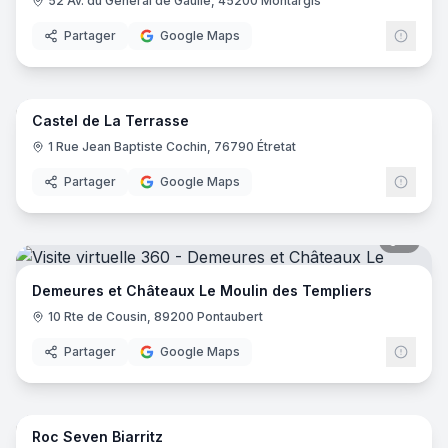
52 Av. du Général de Gaulle, 45200 Montargis
Partager
Google Maps
8
pano
Castel de La Terrasse
1 Rue Jean Baptiste Cochin, 76790 Étretat
Partager
Google Maps
5
pano
Demeures et Châteaux Le Moulin des Templiers
10 Rte de Cousin, 89200 Pontaubert
Partager
Google Maps
25
pano
Roc Seven Biarritz