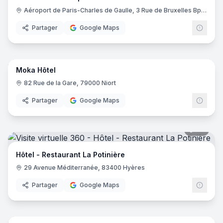
Aéroport de Paris-Charles de Gaulle, 3 Rue de Bruxelles Bp 11122, 93290 Roissy-en-France
Partager
Google Maps
14
pano
Moka Hôtel
82 Rue de la Gare, 79000 Niort
Partager
Google Maps
20
pano
Hôtel - Restaurant La Potinière
29 Avenue Méditerranée, 83400 Hyères
Partager
Google Maps
17
pano