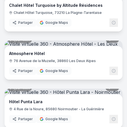
Chalet Hôtel Turquoise by Altitude Résidences
Hôtel Saint Régis
- Chalon-sur-Saône
Chalet Hôtel Turquoise, 73210 La Plagne-Tarentaise
Hôtel de France
- Angers
Holiday Inn Paris - Gare De Lyon Bastille
- Paris
Partager
Google Maps
Le Glacier
- Villeneuve-sur-Lot
Logis Hôtel le Passiflore
- Châteaubernard
12
pano
Ajout récent
Hôtel ibis - Mâcon Sud
- Crêches-sur-Saône
Le Lodge Kerisper
- La Trinité-sur-Mer
Atmosphere Hôtel
Hôtel Ibis Budget - Mâcon Crèches
- Chaintré
76 Avenue de la Muzelle, 38860 Les Deux Alpes
Ibis Styles Lyon Meyzieu Stadium Olympique
- Meyzieu
Hôtel Pietracap
- Bastia
Partager
Google Maps
Hôtel Les Persèdes
- Lavilledieu
Hotel Mendionde
- Saint-Pée-sur-Nivelle
55
pano
Ajout récent
Hôtel de l'Europe - Ploumanac’h Perros-Guirec
- Perros-G
Hôtel Mac Bed
- Poitiers
Hôtel Punta Lara
Hôtel Mercure Paris Montmartre Sacré Cœur
- Paris
4 Rue de la Noure, 85680 Noirmoutier - La Guérinière
Hôtel La Vague de Saint Paul
- Vence
Etche Ona
- La Teste-de-Buch
Partager
Google Maps
23
pano
Ajout récent