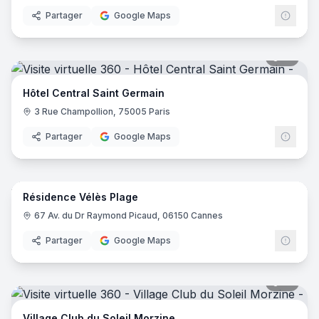
Partager
Google Maps
18
pano
Hôtel Central Saint Germain
3 Rue Champollion, 75005 Paris
Partager
Google Maps
14
pano
Résidence Vélès Plage
67 Av. du Dr Raymond Picaud, 06150 Cannes
Partager
Google Maps
31
pano
Village Club du Soleil Morzine