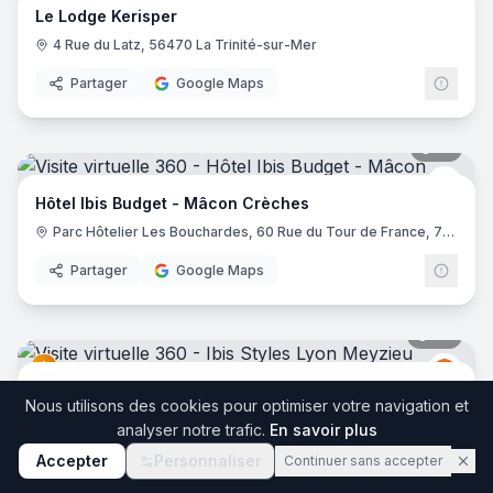
Le Lodge Kerisper
4 Rue du Latz, 56470 La Trinité-sur-Mer
Partager
Google Maps
17
pano
Ibis 
Hôtel Ibis Budget - Mâcon Crèches
Parc Hôtelier Les Bouchardes, 60 Rue du Tour de France, 71570 Chaintré
Partager
Google Maps
36
pano
Ibis
I
Ibis Styles Lyon Meyzieu Stadium Olympique
Nous utilisons des cookies pour optimiser votre navigation et
2 Bis Rue du 24 Avril 1915, 69330 Meyzieu
analyser notre trafic.
En savoir plus
Partager
Google Maps
Accepter
Personnaliser
Continuer sans accepter