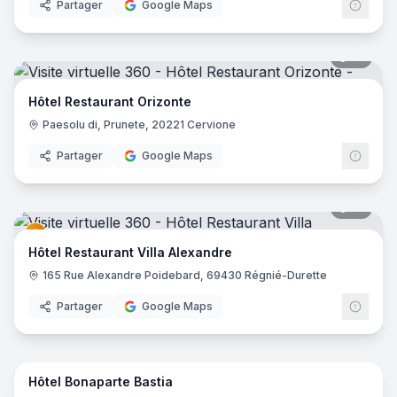
Partager
Google Maps
19
pano
Hôtel Restaurant Orizonte
Paesolu di, Prunete, 20221 Cervione
Partager
Google Maps
41
pano
Hôtel Restaurant Villa Alexandre
165 Rue Alexandre Poidebard, 69430 Régnié-Durette
Partager
Google Maps
21
pano
Hôtel Bonaparte Bastia