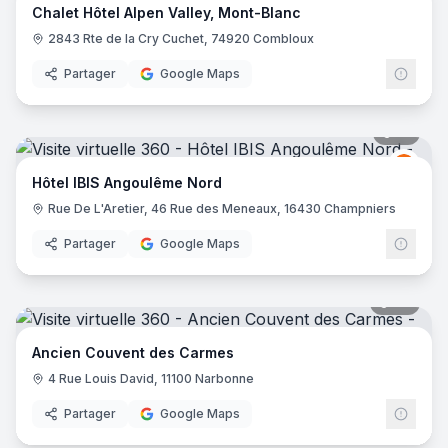
Chalet Hôtel Alpen Valley, Mont-Blanc
2843 Rte de la Cry Cuchet, 74920 Combloux
Partager
Google Maps
10
pano
Ibis
I
Hôtel IBIS Angoulême Nord
Rue De L'Aretier, 46 Rue des Meneaux, 16430 Champniers
Partager
Google Maps
88
pano
Ancien Couvent des Carmes
4 Rue Louis David, 11100 Narbonne
Partager
Google Maps