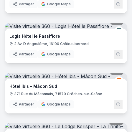
Partager
Google Maps
21
pano
Logis
Logis Hôtel le Passiflore
2 Av. D Angoulême, 16100 Châteaubernard
Partager
Google Maps
14
pano
Ibis
I
Hôtel ibis - Mâcon Sud
371 Rue du Mâconnais, 71570 Crêches-sur-Saône
Partager
Google Maps
28
pano