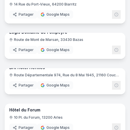
14 Rue du Port-Vieux, 64200 Biarritz
Partager
Google Maps
64
pano
Logis Domaine de Fompeyre
Route de Mont de Marsan, 33430 Bazas
Logis
Partager
Google Maps
15
pano
Brit Hotel Hermes
Route Départementale 974, Rue du 8 Mai 1945, 21160 Couchey
Brit H
Partager
Google Maps
16
pano
Hôtel du Forum
10 Pl. du Forum, 13200 Arles
Partager
Google Maps