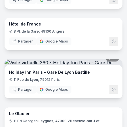
8
pano
Hôtel de France
8 Pl. de la Gare, 49100 Angers
Partager
Google Maps
19
pano
Holiday Inn Paris - Gare De Lyon Bastille
11 Rue de Lyon, 75012 Paris
Partager
Google Maps
24
pano
Le Glacier
11 Bd Georges Leygues, 47300 Villeneuve-sur-Lot