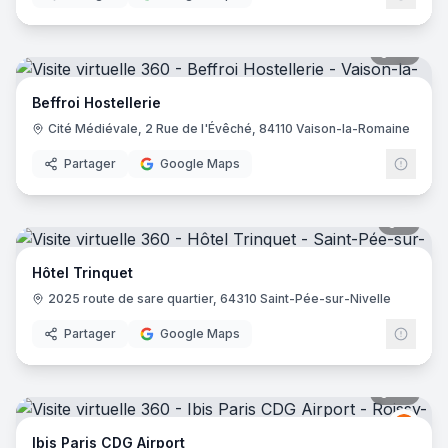
36
pano
Beffroi Hostellerie
Cité Médiévale, 2 Rue de l'Évêché, 84110 Vaison-la-Romaine
Partager
Google Maps
6
pano
Hôtel Trinquet
2025 route de sare quartier, 64310 Saint-Pée-sur-Nivelle
Partager
Google Maps
72
pano
Ibis
I
Ibis Paris CDG Airport