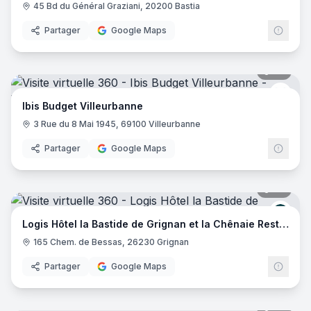
45 Bd du Général Graziani, 20200 Bastia
Partager
Google Maps
20
pano
Ibis 
Ibis Budget Villeurbanne
3 Rue du 8 Mai 1945, 69100 Villeurbanne
Partager
Google Maps
29
pano
Logis
Logis Hôtel la Bastide de Grignan et la Chênaie Restaurant
165 Chem. de Bessas, 26230 Grignan
Partager
Google Maps
20
pano