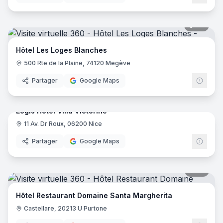
46
pano
Hôtel Les Loges Blanches
500 Rte de la Plaine, 74120 Megève
Partager
Google Maps
17
pano
Logis Hôtel Villa Victorine
11 Av. Dr Roux, 06200 Nice
Logis
Partager
Google Maps
35
pano
Hôtel Restaurant Domaine Santa Margherita
Castellare, 20213 U Purtone