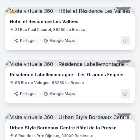
27
pano
Hôtel et Résidence Les Vallées
31 Rue Paul Claudel, 88250 La Bresse
Partager
Google Maps
17
pano
Résidence Labellemontagne - Les Grandes Feignes
88 Rte de Vologne, 88250 La Bresse
Partager
Google Maps
15
pano
Urban Style Bordeaux Centre Hôtel de la Presse
8 Rue de la Prte Dijeaux, 33000 Bordeaux