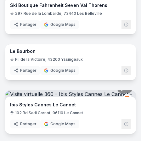
Ski Boutique Fahrenheit Seven Val Thorens
297 Rue de la Lombarde, 73440 Les Belleville
Partager
Google Maps
16
pano
Le Bourbon
Pl. de la Victoire, 43200 Yssingeaux
Partager
Google Maps
16
pano
Ibis
I
Ibis Styles Cannes Le Cannet
102 Bd Sadi Carnot, 06110 Le Cannet
Partager
Google Maps
10
pano