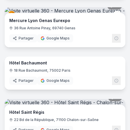
42
pano
Merc
Mercure Lyon Genas Eurexpo
36 Rue Antoine Pinay, 69740 Genas
Partager
Google Maps
10
pano
Hôtel Bachaumont
18 Rue Bachaumont, 75002 Paris
Partager
Google Maps
17
pano
Hôtel Saint Régis
22 Bd de la République, 71100 Chalon-sur-Saône
Partager
Google Maps