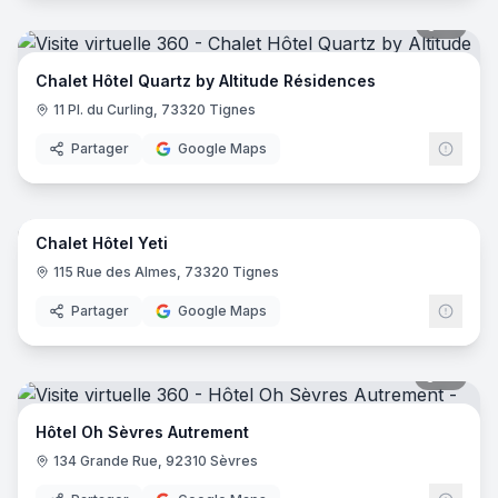
51
pano
Chalet Hôtel Quartz by Altitude Résidences
11 Pl. du Curling, 73320 Tignes
Partager
Google Maps
44
pano
Chalet Hôtel Yeti
115 Rue des Almes, 73320 Tignes
Partager
Google Maps
18
pano
Hôtel Oh Sèvres Autrement
134 Grande Rue, 92310 Sèvres