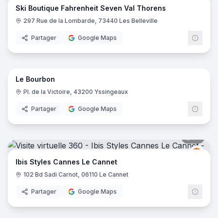
Ski Boutique Fahrenheit Seven Val Thorens
297 Rue de la Lombarde, 73440 Les Belleville
Partager
Google Maps
16
pano
Le Bourbon
Pl. de la Victoire, 43200 Yssingeaux
Partager
Google Maps
16
pano
Ibis
I
Ibis Styles Cannes Le Cannet
102 Bd Sadi Carnot, 06110 Le Cannet
Partager
Google Maps
10
pano