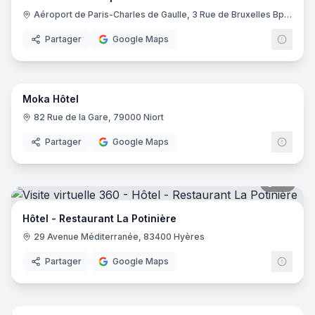
Aéroport de Paris-Charles de Gaulle, 3 Rue de Bruxelles Bp 11122, 93290 Roissy-en-France
Partager
Google Maps
14
pano
Moka Hôtel
82 Rue de la Gare, 79000 Niort
Partager
Google Maps
20
pano
Hôtel - Restaurant La Potinière
29 Avenue Méditerranée, 83400 Hyères
Partager
Google Maps
17
pano