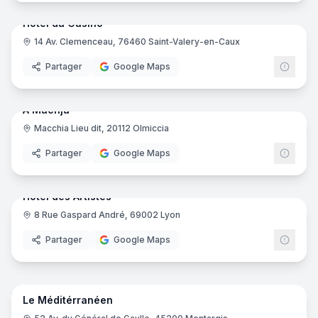
Hôtel du Casino
14 Av. Clemenceau, 76460 Saint-Valery-en-Caux
Partager
Google Maps
18
pano
Ajout récent
A Machja
Macchia Lieu dit, 20112 Olmiccia
Partager
Google Maps
22
pano
Ajout récent
Hôtel des Artistes
8 Rue Gaspard André, 69002 Lyon
Partager
Google Maps
16
pano
Ajout récent
Le Méditérranéen