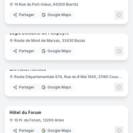
14 Rue du Port-Vieux, 64200 Biarritz
Partager
Google Maps
64
pano
Logis Domaine de Fompeyre
Route de Mont de Marsan, 33430 Bazas
Logis
Partager
Google Maps
15
pano
Brit Hotel Hermes
Route Départementale 974, Rue du 8 Mai 1945, 21160 Couchey
Brit H
Partager
Google Maps
16
pano
Hôtel du Forum
10 Pl. du Forum, 13200 Arles
Partager
Google Maps