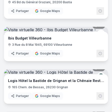
45 Bd du Général Graziani, 20200 Bastia
Partager
Google Maps
20
pano
Ibis 
Ibis Budget Villeurbanne
3 Rue du 8 Mai 1945, 69100 Villeurbanne
Partager
Google Maps
29
pano
Logis
Logis Hôtel la Bastide de Grignan et la Chênaie Restaurant
165 Chem. de Bessas, 26230 Grignan
Partager
Google Maps
20
pano