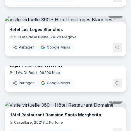
46
pano
Hôtel Les Loges Blanches
500 Rte de la Plaine, 74120 Megève
Partager
Google Maps
17
pano
Logis Hôtel Villa Victorine
11 Av. Dr Roux, 06200 Nice
Logis
Partager
Google Maps
35
pano
Hôtel Restaurant Domaine Santa Margherita
Castellare, 20213 U Purtone