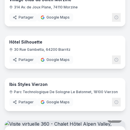
314 Av. de Joux Plane, 74110 Morzine
Partager
Google Maps
22
pano
Hôtel Silhouette
30 Rue Gambetta, 64200 Biarritz
Partager
Google Maps
8
pano
Ibis Styles Vierzon
Ibis
I
Parc Technologique De Sologne Le Batonnet, 18100 Vierzon
Partager
Google Maps
36
pano