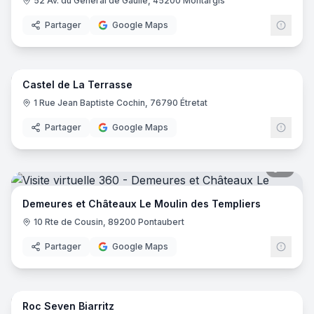
52 Av. du Général de Gaulle, 45200 Montargis
Partager
Google Maps
8
pano
Castel de La Terrasse
1 Rue Jean Baptiste Cochin, 76790 Étretat
Partager
Google Maps
5
pano
Demeures et Châteaux Le Moulin des Templiers
10 Rte de Cousin, 89200 Pontaubert
Partager
Google Maps
25
pano
Roc Seven Biarritz