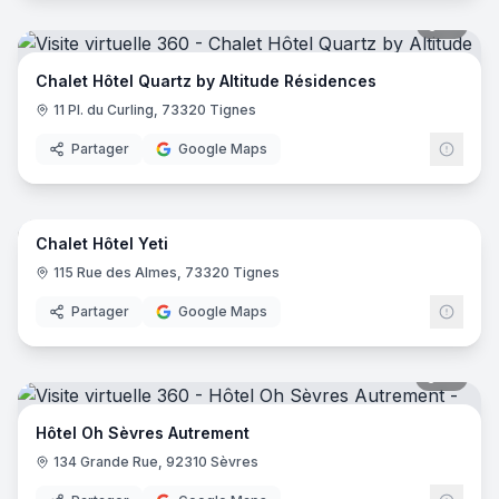
51
pano
Chalet Hôtel Quartz by Altitude Résidences
11 Pl. du Curling, 73320 Tignes
Partager
Google Maps
44
pano
Chalet Hôtel Yeti
115 Rue des Almes, 73320 Tignes
Partager
Google Maps
18
pano
Hôtel Oh Sèvres Autrement
134 Grande Rue, 92310 Sèvres