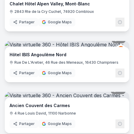
Chalet Hôtel Alpen Valley, Mont-Blanc
2843 Rte de la Cry Cuchet, 74920 Combloux
Partager
Google Maps
10
pano
Ibis
I
Hôtel IBIS Angoulême Nord
Rue De L'Aretier, 46 Rue des Meneaux, 16430 Champniers
Partager
Google Maps
88
pano
Ancien Couvent des Carmes
4 Rue Louis David, 11100 Narbonne
Partager
Google Maps