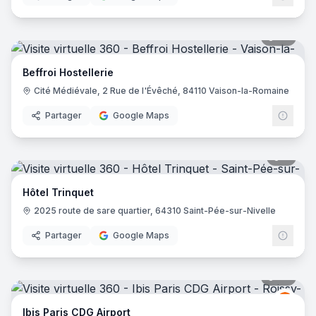
36
pano
Beffroi Hostellerie
Cité Médiévale, 2 Rue de l'Évêché, 84110 Vaison-la-Romaine
Partager
Google Maps
6
pano
Hôtel Trinquet
2025 route de sare quartier, 64310 Saint-Pée-sur-Nivelle
Partager
Google Maps
72
pano
Ibis
I
Ibis Paris CDG Airport