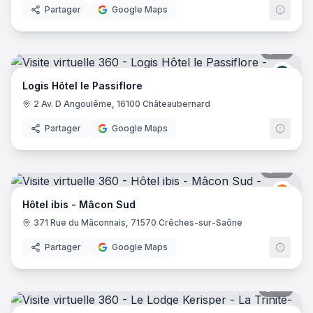
Partager
Google Maps
21
pano
Logis
Logis Hôtel le Passiflore
2 Av. D Angoulême, 16100 Châteaubernard
Partager
Google Maps
14
pano
Ibis
I
Hôtel ibis - Mâcon Sud
371 Rue du Mâconnais, 71570 Crêches-sur-Saône
Partager
Google Maps
28
pano