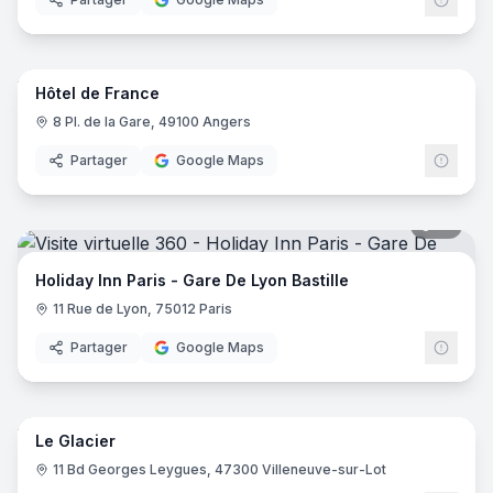
8
pano
Hôtel de France
8 Pl. de la Gare, 49100 Angers
Partager
Google Maps
19
pano
Holiday Inn Paris - Gare De Lyon Bastille
11 Rue de Lyon, 75012 Paris
Partager
Google Maps
24
pano
Le Glacier
11 Bd Georges Leygues, 47300 Villeneuve-sur-Lot