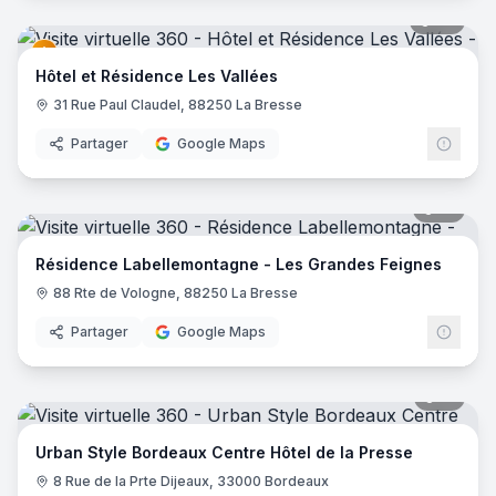
27
pano
Hôtel et Résidence Les Vallées
31 Rue Paul Claudel, 88250 La Bresse
Partager
Google Maps
17
pano
Résidence Labellemontagne - Les Grandes Feignes
88 Rte de Vologne, 88250 La Bresse
Partager
Google Maps
15
pano
Urban Style Bordeaux Centre Hôtel de la Presse
8 Rue de la Prte Dijeaux, 33000 Bordeaux