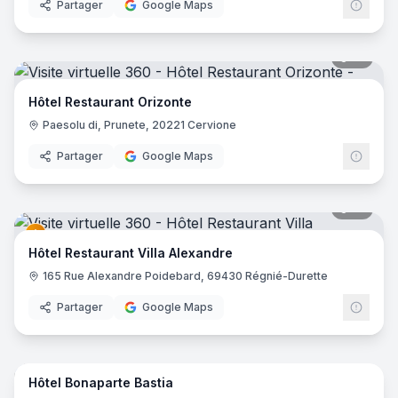
Partager
Google Maps
19
pano
Hôtel Restaurant Orizonte
Paesolu di, Prunete, 20221 Cervione
Partager
Google Maps
41
pano
Hôtel Restaurant Villa Alexandre
165 Rue Alexandre Poidebard, 69430 Régnié-Durette
Partager
Google Maps
21
pano
Hôtel Bonaparte Bastia