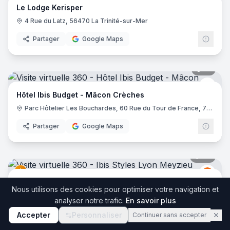
Le Lodge Kerisper
4 Rue du Latz, 56470 La Trinité-sur-Mer
Partager
Google Maps
17
pano
Ibis 
Hôtel Ibis Budget - Mâcon Crèches
Parc Hôtelier Les Bouchardes, 60 Rue du Tour de France, 71570 Chaintré
Partager
Google Maps
36
pano
Ibis
I
Ibis Styles Lyon Meyzieu Stadium Olympique
Nous utilisons des cookies pour optimiser votre navigation et
2 Bis Rue du 24 Avril 1915, 69330 Meyzieu
analyser notre trafic.
En savoir plus
Partager
Google Maps
Accepter
Personnaliser
Continuer sans accepter