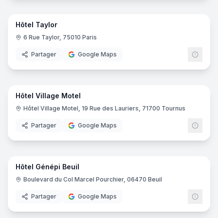
25
pano
Hôtel Taylor
6 Rue Taylor, 75010 Paris
Partager
Google Maps
29
pano
Hôtel Village Motel
Hôtel Village Motel, 19 Rue des Lauriers, 71700 Tournus
Partager
Google Maps
24
pano
Hôtel Génépi Beuil
Boulevard du Col Marcel Pourchier, 06470 Beuil
Partager
Google Maps