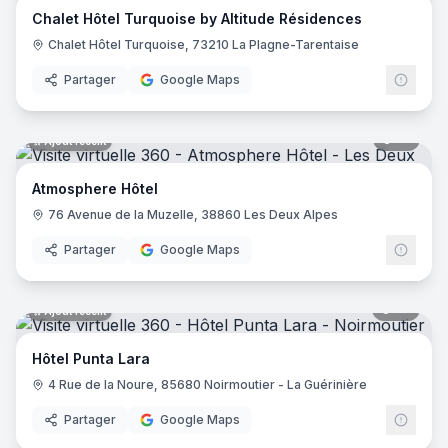
Chalet Hôtel Turquoise by Altitude Résidences
Hôtel Saint Régis
- Chalon-sur-Saône
Chalet Hôtel Turquoise, 73210 La Plagne-Tarentaise
Hôtel de France
- Angers
Holiday Inn Paris - Gare De Lyon Bastille
- Paris
Partager
Google Maps
Le Glacier
- Villeneuve-sur-Lot
Logis Hôtel le Passiflore
- Châteaubernard
12
pano
Ajout récent
Hôtel ibis - Mâcon Sud
- Crêches-sur-Saône
Le Lodge Kerisper
- La Trinité-sur-Mer
Atmosphere Hôtel
Hôtel Ibis Budget - Mâcon Crèches
- Chaintré
76 Avenue de la Muzelle, 38860 Les Deux Alpes
Ibis Styles Lyon Meyzieu Stadium Olympique
- Meyzieu
Hôtel Pietracap
- Bastia
Partager
Google Maps
Hôtel Les Persèdes
- Lavilledieu
Hotel Mendionde
- Saint-Pée-sur-Nivelle
55
pano
Ajout récent
Hôtel de l'Europe - Ploumanac’h Perros-Guirec
- Perros-G
Hôtel Mac Bed
- Poitiers
Hôtel Punta Lara
Hôtel Mercure Paris Montmartre Sacré Cœur
- Paris
4 Rue de la Noure, 85680 Noirmoutier - La Guérinière
Hôtel La Vague de Saint Paul
- Vence
Etche Ona
- La Teste-de-Buch
Partager
Google Maps
23
pano
Ajout récent