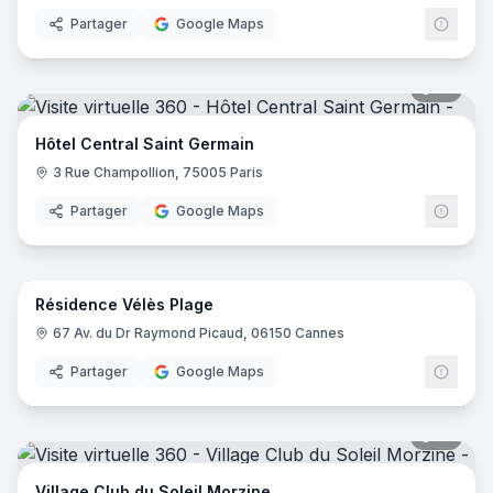
Partager
Google Maps
18
pano
Hôtel Central Saint Germain
3 Rue Champollion, 75005 Paris
Partager
Google Maps
14
pano
Résidence Vélès Plage
67 Av. du Dr Raymond Picaud, 06150 Cannes
Partager
Google Maps
31
pano
Village Club du Soleil Morzine