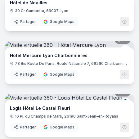
Hôtel de Noailles
30 Cr Gambetta, 69007 Lyon
Partager
Google Maps
39
pano
Merc
Hôtel Mercure Lyon Charbonnieres
78 Bis Route De Paris, Route Nationale 7, 69260 Charbonnières-les-Bains
Partager
Google Maps
32
pano
Logis
Logis Hôtel Le Castel Fleuri
16 Pl. du Champs de Mars, 26190 Saint-Jean-en-Royans
Partager
Google Maps