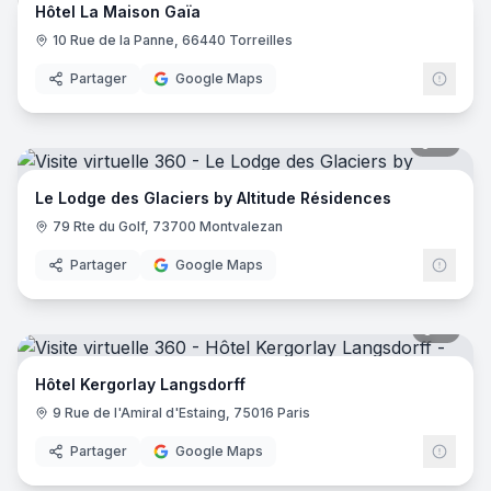
Hôtel La Maison Gaïa
10 Rue de la Panne, 66440 Torreilles
Partager
Google Maps
51
pano
Le Lodge des Glaciers by Altitude Résidences
79 Rte du Golf, 73700 Montvalezan
Partager
Google Maps
11
pano
Hôtel Kergorlay Langsdorff
9 Rue de l'Amiral d'Estaing, 75016 Paris
Partager
Google Maps