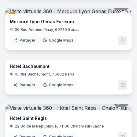
42
pano
Merc
Mercure Lyon Genas Eurexpo
36 Rue Antoine Pinay, 69740 Genas
Partager
Google Maps
10
pano
Hôtel Bachaumont
18 Rue Bachaumont, 75002 Paris
Partager
Google Maps
17
pano
Hôtel Saint Régis
22 Bd de la République, 71100 Chalon-sur-Saône
Partager
Google Maps