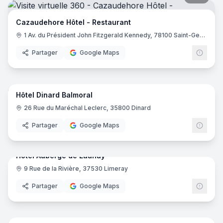
Cazaudehore Hôtel - Restaurant
1 Av. du Président John Fitzgerald Kennedy, 78100 Saint-Germain-en-Laye
Partager
Google Maps
17
pano
Hôtel Dinard Balmoral
26 Rue du Maréchal Leclerc, 35800 Dinard
Partager
Google Maps
29
pano
Hotel Auberge de Launay
9 Rue de la Rivière, 37530 Limeray
Partager
Google Maps
23
pano