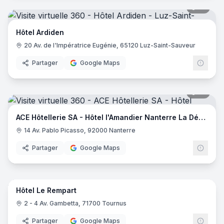
18
pano
Hôtel Ardiden
20 Av. de l'Impératrice Eugénie, 65120 Luz-Saint-Sauveur
Partager
Google Maps
18
pano
ACE Hôtellerie SA - Hôtel l'Amandier Nanterre La Défense
14 Av. Pablo Picasso, 92000 Nanterre
Partager
Google Maps
42
pano
Hôtel Le Rempart
2 - 4 Av. Gambetta, 71700 Tournus
Partager
Google Maps