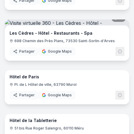
Partager
Google Maps
19
pano
Les Cèdres - Hôtel - Restaurants - Spa
698 Chemin des Près Plans, 73530 Saint-Sorlin-d'Arves
Partager
Google Maps
10
pano
Hôtel de Paris
Pl. de L Hôtel de ville, 63790 Murol
Partager
Google Maps
16
pano
Hôtel de la Tabletterie
51 bis Rue Roger Salengro, 60110 Méru