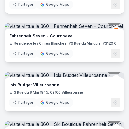
Partager
Google Maps
10
pano
Fahre
FS
Fahrenheit Seven - Courchevel
Résidence les Cimes Blanches, 76 Rue du Marquis, 73120 Courchevel
Partager
Google Maps
10
pano
Ibis 
Ibis Budget Villeurbanne
3 Rue du 8 Mai 1945, 69100 Villeurbanne
Partager
Google Maps
21
pano
Fahre
FS