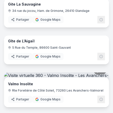
Gite La Sauvagine
34 rue du jocou, Ham. de Grimone, 26410 Glandage
Partager
Google Maps
26
pano
Gîte de L'Aigaïl
5 Rue du Temple, 86600 Saint-Sauvant
Partager
Google Maps
10
pano
Valmo Insolite
Rte Foretiére de Côté Soleil, 73260 Les Avanchers-Valmorel
Partager
Google Maps