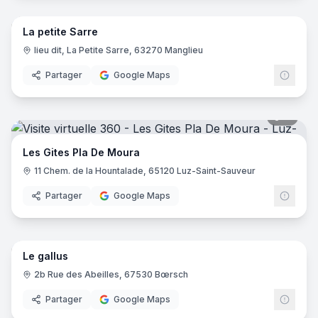
La petite Sarre
lieu dit, La Petite Sarre, 63270 Manglieu
Partager
Google Maps
11
pano
Les Gites Pla De Moura
11 Chem. de la Hountalade, 65120 Luz-Saint-Sauveur
Partager
Google Maps
25
pano
Le gallus
2b Rue des Abeilles, 67530 Bœrsch
Partager
Google Maps