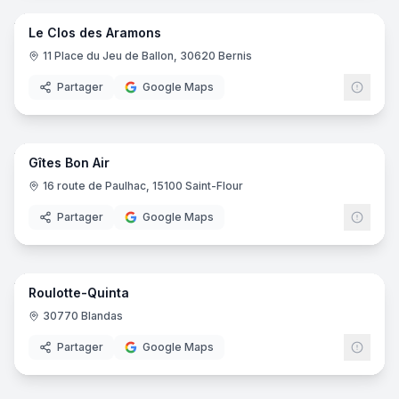
Le Clos des Aramons
11 Place du Jeu de Ballon, 30620 Bernis
Partager
Google Maps
14
pano
Gîtes Bon Air
16 route de Paulhac, 15100 Saint-Flour
Partager
Google Maps
12
pano
Roulotte-Quinta
30770 Blandas
Partager
Google Maps
102
pano