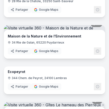
28 Rte de la Chatole, 33250 Saint-Sauveur
Partager
Google Maps
13
pano
Maison de la Nature et de l'Environnement
34 Rte de Galan, 65220 Puydarrieux
Partager
Google Maps
12
pano
Ecopeyrot
344 Chem. de Peyrot, 24100 Lembras
Partager
Google Maps
3
pano