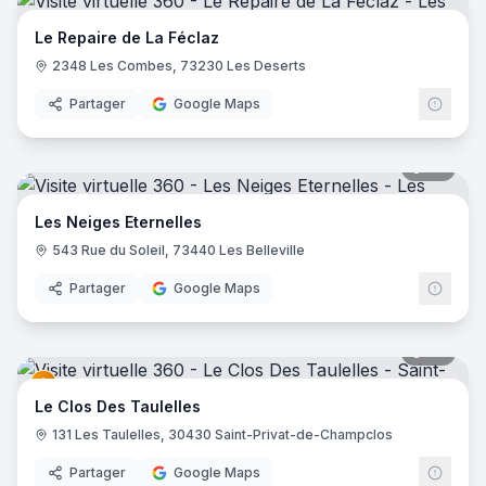
Le Repaire de La Féclaz
2348 Les Combes, 73230 Les Deserts
Partager
Google Maps
27
pano
Les Neiges Eternelles
543 Rue du Soleil, 73440 Les Belleville
Partager
Google Maps
32
pano
Le Clos Des Taulelles
131 Les Taulelles, 30430 Saint-Privat-de-Champclos
Partager
Google Maps