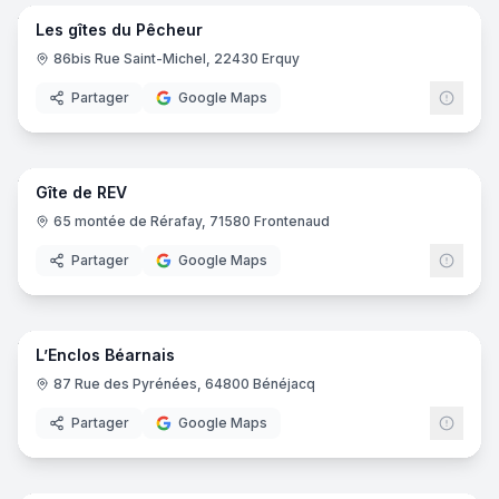
Les gîtes du Pêcheur
86bis Rue Saint-Michel, 22430 Erquy
Partager
Google Maps
11
pano
Gîte de REV
65 montée de Rérafay, 71580 Frontenaud
Partager
Google Maps
3
pano
L’Enclos Béarnais
87 Rue des Pyrénées, 64800 Bénéjacq
Partager
Google Maps
27
pano