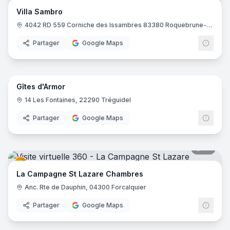
Villa Sambro
4042 RD 559 Corniche des Issambres 83380 Roquebrune-sur-Argens
Partager
Google Maps
16
pano
Gîtes d'Armor
14 Les Fontaines, 22290 Tréguidel
Partager
Google Maps
55
pano
La Campagne St Lazare Chambres
Anc. Rte de Dauphin, 04300 Forcalquier
Partager
Google Maps
6
pano