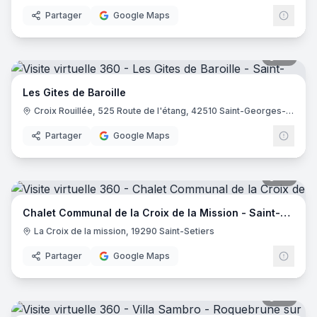
Partager
Google Maps
33
pano
Les Gites de Baroille
Croix Rouillée, 525 Route de l'étang, 42510 Saint-Georges-de-Baroille
Partager
Google Maps
23
pano
Chalet Communal de la Croix de la Mission - Saint-Setiers
La Croix de la mission, 19290 Saint-Setiers
Partager
Google Maps
36
pano