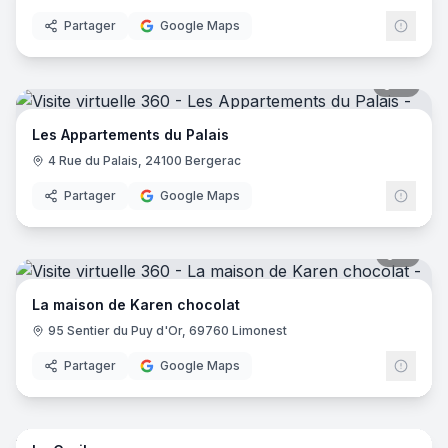
Partager
Google Maps
21
pano
Les Appartements du Palais
4 Rue du Palais, 24100 Bergerac
Partager
Google Maps
11
pano
La maison de Karen chocolat
95 Sentier du Puy d'Or, 69760 Limonest
Partager
Google Maps
18
pano