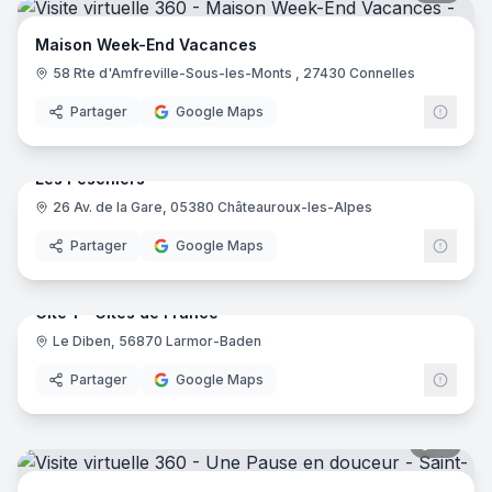
Maison Week-End Vacances
58 Rte d'Amfreville-Sous-les-Monts , 27430 Connelles
Partager
Google Maps
17
pano
Les Peschiers
26 Av. de la Gare, 05380 Châteauroux-les-Alpes
Partager
Google Maps
4
pano
Gite 1 - Gîtes de France
Le Diben, 56870 Larmor-Baden
Partager
Google Maps
10
pano