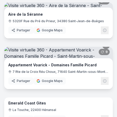
11
pano
Aire de la Séranne
5320F Rue du Pré du Prieur, 34380 Saint-Jean-de-Buèges
Partager
Google Maps
9
pano
Appartement Voarick - Domaines Famille Picard
7 Rte de la Croix Réu Choux, 71640 Saint-Martin-sous-Montaigu
Partager
Google Maps
36
pano
Emerald Coast Gites
La Touche, 22400 Hénansal