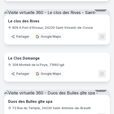
52
pano
Le clos des Rives
809 A Port d'Envaux, 24220 Saint-Vincent-de-Cosse
Partager
Google Maps
49
pano
Le Clos Domange
308 Monteé de la Poye, 71960 Igé
Partager
Google Maps
16
pano
Duos des Bulles gîte spa
72 Rue du Temple, 24230 Saint-Antoine-de-Breuilh