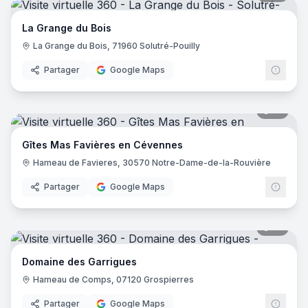
La Grange du Bois
La Grange du Bois, 71960 Solutré-Pouilly
Partager
Google Maps
16
pano
Gîtes Mas Favières en Cévennes
Hameau de Favieres, 30570 Notre-Dame-de-la-Rouvière
Partager
Google Maps
31
pano
Domaine des Garrigues
Hameau de Comps, 07120 Grospierres
Partager
Google Maps