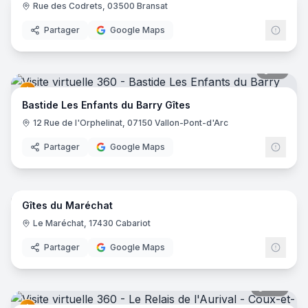
Rue des Codrets, 03500 Bransat
Partager
Google Maps
31
pano
Bastide Les Enfants du Barry Gîtes
12 Rue de l'Orphelinat, 07150 Vallon-Pont-d'Arc
Partager
Google Maps
18
pano
Gîtes du Maréchat
Le Maréchat, 17430 Cabariot
Partager
Google Maps
102
pano