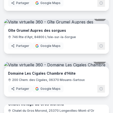
Partager
Google Maps
21
pano
Gîte Grumel Aupres des sorgues
746 Rte d'Apt, 84800 L'Isle-sur-la-Sorgue
Partager
Google Maps
28
pano
Domaine Les Cigales Chambre d’Hôte
200 Chem. des Cigales, 06370 Mouans-Sartoux
Partager
Google Maps
26
pano
Chalet Refuge du Gros Morond
Chalet du Gros Morond, 25370 Longevilles-Mont-d'Or