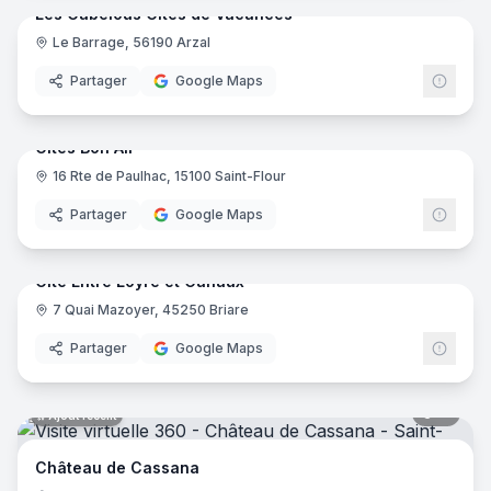
Les Gabelous Gites de Vacances
Le Barrage, 56190 Arzal
Partager
Google Maps
34
pano
Ajout récent
Gîtes Bon Air
16 Rte de Paulhac, 15100 Saint-Flour
Partager
Google Maps
26
pano
Ajout récent
Gite Entre Loyre et Canaux
7 Quai Mazoyer, 45250 Briare
Partager
Google Maps
11
pano
Ajout récent
Château de Cassana