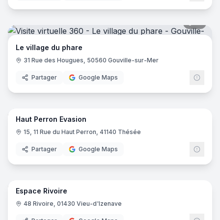
19
pano
Le village du phare
31 Rue des Hougues, 50560 Gouville-sur-Mer
Partager
Google Maps
33
pano
Haut Perron Evasion
15, 11 Rue du Haut Perron, 41140 Thésée
Partager
Google Maps
22
pano
Espace Rivoire
48 Rivoire, 01430 Vieu-d'Izenave