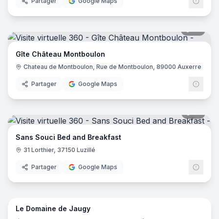
Partager
Google Maps
28
pano
Gîte Château Montboulon
Chateau de Montboulon, Rue de Montboulon, 89000 Auxerre
Partager
Google Maps
50
pano
Sans Souci Bed and Breakfast
31 Lorthier, 37150 Luzillé
Partager
Google Maps
16
pano
Le Domaine de Jaugy