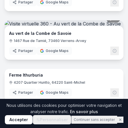
Partager
Google Maps
12
pano
Au vert de la Combe de Savoie
1467 Rue de Tamié, 73460 Verrens-Arvey
Partager
Google Maps
13
pano
Ferme Ithurburia
4207 Quartier Huntto, 64220 Saint-Michel
Partager
Google Maps
Nous utilisons des cookies pour optimiser votre navigation et
24
pano
analyser notre trafic.
En savoir plus
Accepter
Personnaliser
Continuer sans accepter
Location Vacances Gîte Drôme Provençale - La Drugère