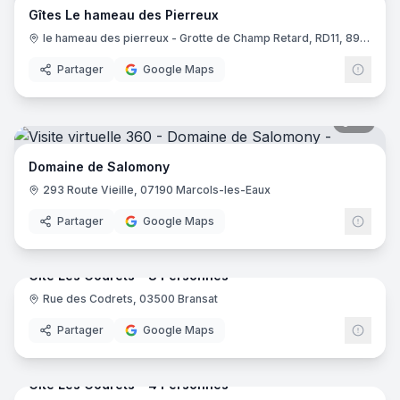
Gîtes Le hameau des Pierreux
le hameau des pierreux - Grotte de Champ Retard, RD11, 89440 Coutarnoux
Partager
Google Maps
16
pano
Domaine de Salomony
293 Route Vieille, 07190 Marcols-les-Eaux
Partager
Google Maps
19
pano
Gîte Les Codrets - 8 Personnes
Rue des Codrets, 03500 Bransat
Partager
Google Maps
11
pano
Gîte Les Codrets - 4 Personnes