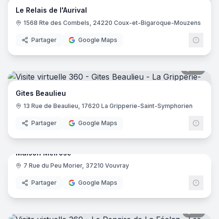
Le Relais de l'Aurival
1568 Rte des Combels, 24220 Coux-et-Bigaroque-Mouzens
Partager
Google Maps
20
pano
Gites Beaulieu
13 Rue de Beaulieu, 17620 La Gripperie-Saint-Symphorien
Partager
Google Maps
17
pano
Maison Melrose
7 Rue du Peu Morier, 37210 Vouvray
Partager
Google Maps
19
pano