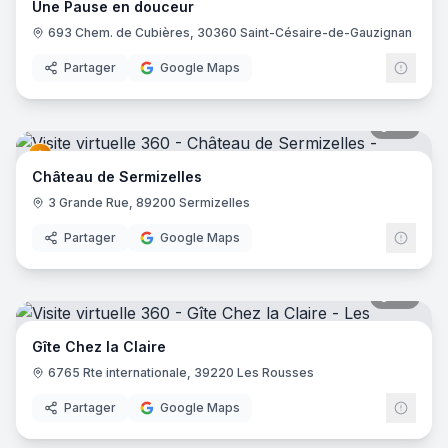
Une Pause en douceur
693 Chem. de Cubières, 30360 Saint-Césaire-de-Gauzignan
Partager
Google Maps
44
pano
Château de Sermizelles
3 Grande Rue, 89200 Sermizelles
Partager
Google Maps
23
pano
Gîte Chez la Claire
6765 Rte internationale, 39220 Les Rousses
Partager
Google Maps
39
pano