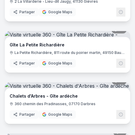
2 La Villarderie - Lieu-dit Jaugy, 41130 Gièvres
Partager
Google Maps
43
pano
Gîte La Petite Richardière
La Petite Richardière, 811 route du poirier martin, 49150 Baugé en Anjou
Partager
Google Maps
35
pano
Chalets d'Arbres - Gîte ardèche
360 chemin des Pradinasses, 07170 Darbres
Partager
Google Maps
11
pano