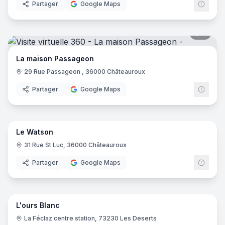
Partager
Google Maps
9
pano
La maison Passageon
29 Rue Passageon , 36000 Châteauroux
Partager
Google Maps
7
pano
Le Watson
31 Rue St Luc, 36000 Châteauroux
Partager
Google Maps
24
pano
L'ours Blanc
La Féclaz centre station, 73230 Les Deserts