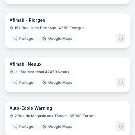
16
pano
Afimab - Riorges
152 Rue Henri Berthaud, 42153 Riorges
Partager
Google Maps
6
pano
Afimab -Neaux
la côte Marechal 42470 Neaux
Partager
Google Maps
5
pano
Auto-Ecole Warning
2 Rue du Magasin aux Tabacs, 65000 Tarbes
Partager
Google Maps