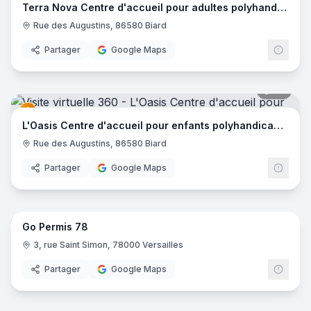
Terra Nova Centre d'accueil pour adultes polyhandicapés
Rue des Augustins, 86580 Biard
Partager
Google Maps
39
pano
L'Oasis Centre d'accueil pour enfants polyhandicapés
Rue des Augustins, 86580 Biard
Partager
Google Maps
8
pano
Go Permis 78
3, rue Saint Simon, 78000 Versailles
Partager
Google Maps
10
pano