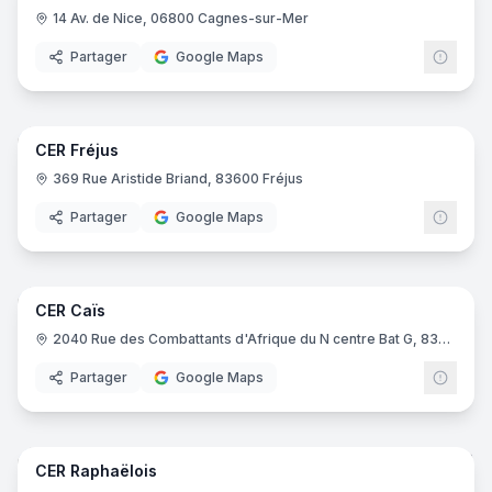
14 Av. de Nice, 06800 Cagnes-sur-Mer
Partager
Google Maps
10
pano
CER Fréjus
CER
369 Rue Aristide Briand, 83600 Fréjus
Partager
Google Maps
5
pano
CER Caïs
CER
2040 Rue des Combattants d'Afrique du N centre Bat G, 83600 Fréjus
Partager
Google Maps
7
pano
CER Raphaëlois
CER