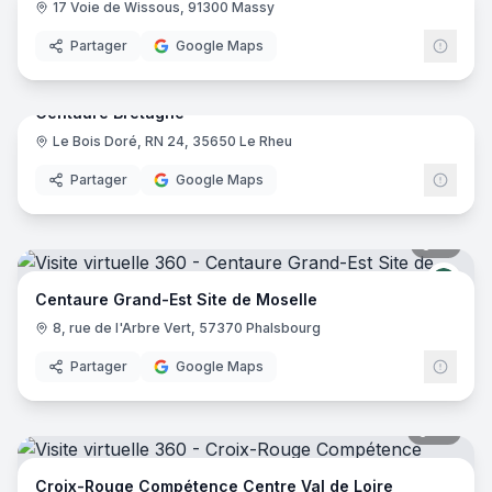
17 Voie de Wissous, 91300 Massy
Partager
Google Maps
12
pano
Centaure Bretagne
Le Bois Doré, RN 24, 35650 Le Rheu
Cent
Partager
Google Maps
15
pano
Cent
Centaure Grand-Est Site de Moselle
8, rue de l'Arbre Vert, 57370 Phalsbourg
Partager
Google Maps
54
pano
Croix-Rouge Compétence Centre Val de Loire