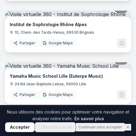
8
pano
Institut de Sophrologie Rhône Alpes
10, Chem. des Tards-Venus, 69530 Brignais
Partager
Google Maps
8
pano
Yamaha Music School Lille (Euterpe Music)
24 Bd Jean-Baptiste Lebas, 59000 Lille
Partager
Google Maps
Nous utilisons des cookies pour optimiser votre navigation et
7
pano
analyser notre trafic.
En savoir plus
Accepter
Personnaliser
Continuer sans accepter
Auto-école de Courçon
52 Rue de Benon lot A, 17170 Courçon