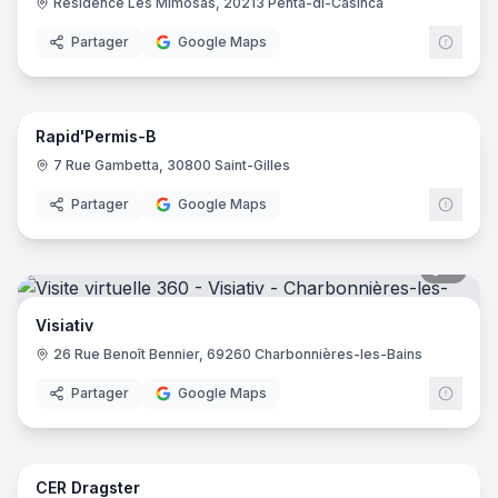
Résidence Les Mimosas, 20213 Penta-di-Casinca
Partager
Google Maps
5
pano
Rapid'Permis-B
7 Rue Gambetta, 30800 Saint-Gilles
Partager
Google Maps
9
pano
Visiativ
26 Rue Benoît Bennier, 69260 Charbonnières-les-Bains
Partager
Google Maps
8
pano
CER Dragster
CER