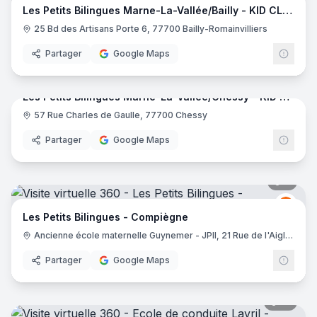
Les Petits Bilingues Marne-La-Vallée/Bailly - KID CLASS
25 Bd des Artisans Porte 6, 77700 Bailly-Romainvilliers
Partager
Google Maps
7
pano
Les Petits Bilingues Marne-La-Vallée/Chessy - KID CLASS
57 Rue Charles de Gaulle, 77700 Chessy
LES 
Partager
Google Maps
8
pano
LES 
LP
Les Petits Bilingues - Compiègne
Ancienne école maternelle Guynemer - JPII, 21 Rue de l'Aigle, 60200 Compiègne
Partager
Google Maps
14
pano