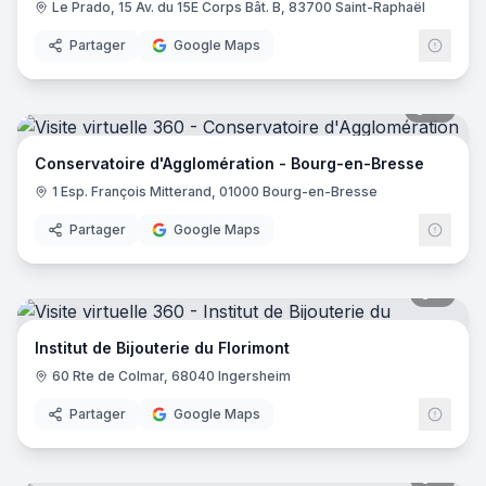
Le Prado, 15 Av. du 15E Corps Bât. B, 83700 Saint-Raphaël
Partager
Google Maps
12
pano
Conservatoire d'Agglomération - Bourg-en-Bresse
1 Esp. François Mitterand, 01000 Bourg-en-Bresse
Partager
Google Maps
9
pano
Institut de Bijouterie du Florimont
60 Rte de Colmar, 68040 Ingersheim
Partager
Google Maps
7
pano