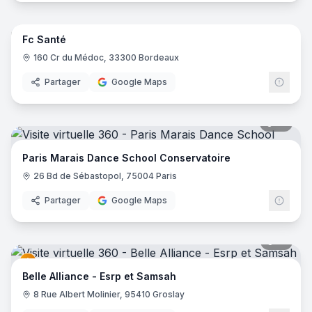
8
pano
Fc Santé
160 Cr du Médoc, 33300 Bordeaux
Partager
Google Maps
16
pano
Paris Marais Dance School Conservatoire
26 Bd de Sébastopol, 75004 Paris
Partager
Google Maps
51
pano
Belle Alliance - Esrp et Samsah
8 Rue Albert Molinier, 95410 Groslay