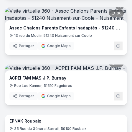
36
pano
Assoc Chalons Parents Enfants Inadaptés - 51240 Nuisement-sur-Coole
13 rue du Moulin 51240 Nuisement sur Coole
Partager
Google Maps
39
pano
ACPEI FAM MAS J.P. Burnay
Rue Léo Kanner, 51510 Fagnières
Partager
Google Maps
24
pano
EPNAK Roubaix
35 Rue du Général Sarrail, 59100 Roubaix