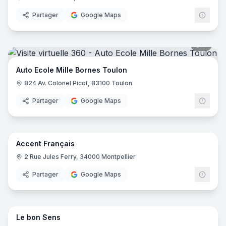
Partager
Google Maps
7
pano
Auto Ecole Mille Bornes Toulon
824 Av. Colonel Picot, 83100 Toulon
Partager
Google Maps
17
pano
Accent Français
2 Rue Jules Ferry, 34000 Montpellier
Partager
Google Maps
8
pano
Le bon Sens