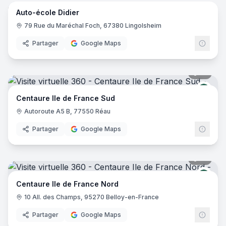
Auto-école Didier
79 Rue du Maréchal Foch, 67380 Lingolsheim
Partager
Google Maps
18
pano
Cent
Centaure Ile de France Sud
Autoroute A5 B, 77550 Réau
Partager
Google Maps
13
pano
Cent
Centaure Ile de France Nord
10 All. des Champs, 95270 Belloy-en-France
Partager
Google Maps