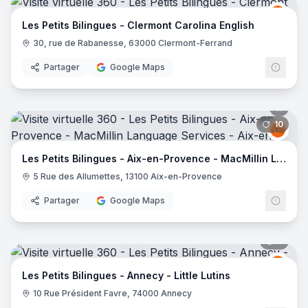
LES 
LP
Les Petits Bilingues - Clermont Carolina English
30, rue de Rabanesse, 63000 Clermont-Ferrand
Partager
Google Maps
10
pano
LES 
LP
Les Petits Bilingues - Aix-en-Provence - MacMillin Language Services
5 Rue des Allumettes, 13100 Aix-en-Provence
Partager
Google Maps
8
pano
LES 
LP
Les Petits Bilingues - Annecy - Little Lutins
10 Rue Président Favre, 74000 Annecy