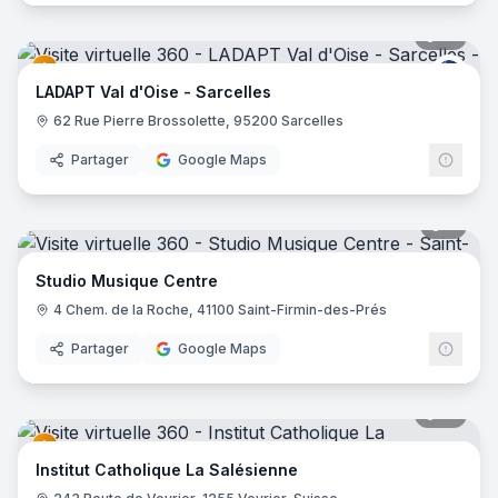
61
pano
LAD
LADAPT Val d'Oise - Sarcelles
62 Rue Pierre Brossolette, 95200 Sarcelles
Partager
Google Maps
9
pano
Studio Musique Centre
4 Chem. de la Roche, 41100 Saint-Firmin-des-Prés
Partager
Google Maps
19
pano
Institut Catholique La Salésienne