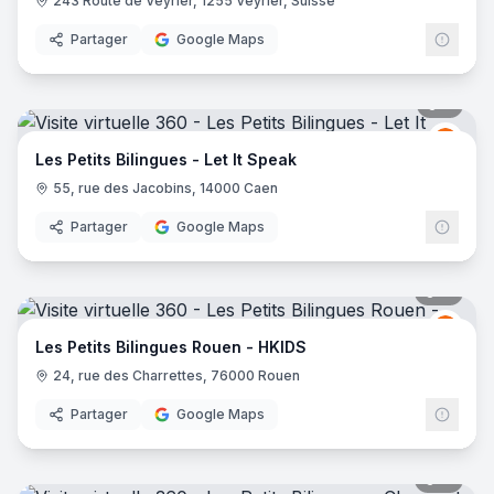
243 Route de Veyrier, 1255 Veyrier, Suisse
Partager
Google Maps
9
pano
LES 
LP
Les Petits Bilingues - Let It Speak
55, rue des Jacobins, 14000 Caen
Partager
Google Maps
11
pano
LES 
LP
Les Petits Bilingues Rouen - HKIDS
24, rue des Charrettes, 76000 Rouen
Partager
Google Maps
11
pano