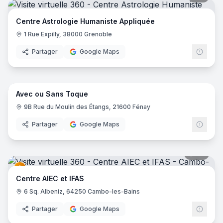
Centre Astrologie Humaniste Appliquée
1 Rue Expilly, 38000 Grenoble
Partager
Google Maps
12
pano
Avec ou Sans Toque
9B Rue du Moulin des Étangs, 21600 Fénay
Partager
Google Maps
37
pano
Centre AIEC et IFAS
6 Sq. Albeniz, 64250 Cambo-les-Bains
Partager
Google Maps