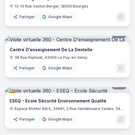
13-15 Rue Gaston Berger, 18000 Bourges
Partager
Google Maps
25
pano
Centre D'enseignement De La Dentelle
38 Rue Raphaël, 43000 Le Puy-en-Velay
Partager
Google Maps
22
pano
ESEQ - Ecole Sécurité Environnement Qualité
Espace Richter Bât E, 34961, 2 Rue Vendémiaire Cedex, 34000 Montpellier
Partager
Google Maps
6
pano