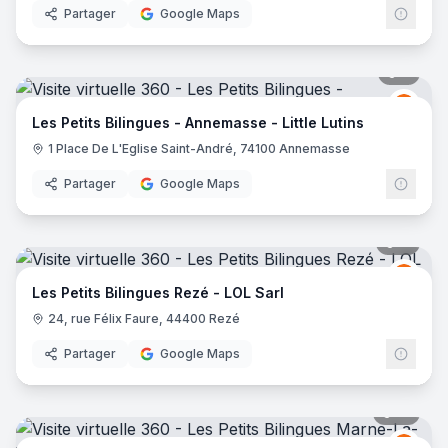
Partager
Google Maps
8
pano
LES 
LP
Les Petits Bilingues - Annemasse - Little Lutins
1 Place De L'Eglise Saint-André, 74100 Annemasse
Partager
Google Maps
11
pano
LES 
LP
Les Petits Bilingues Rezé - LOL Sarl
24, rue Félix Faure, 44400 Rezé
Partager
Google Maps
12
pano
LES 
LP