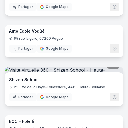
Partager
Google Maps
6
pano
Auto Ecole Vogüé
65 rue la gare, 07200 Vogüé
Partager
Google Maps
10
pano
Shizen School
210 Rte de la Haye-Fouassière, 44115 Haute-Goulaine
Partager
Google Maps
7
pano
ECC - Folelli