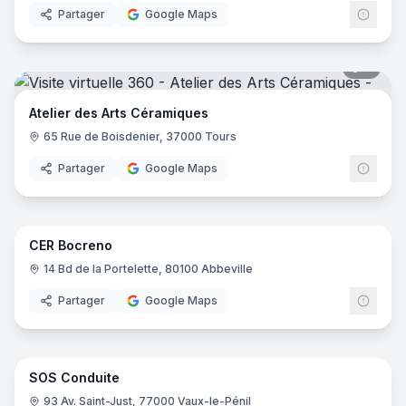
Partager
Google Maps
7
pano
Atelier des Arts Céramiques
65 Rue de Boisdenier, 37000 Tours
Partager
Google Maps
11
pano
CER Bocreno
CER
14 Bd de la Portelette, 80100 Abbeville
Partager
Google Maps
8
pano
SOS Conduite
93 Av. Saint-Just, 77000 Vaux-le-Pénil