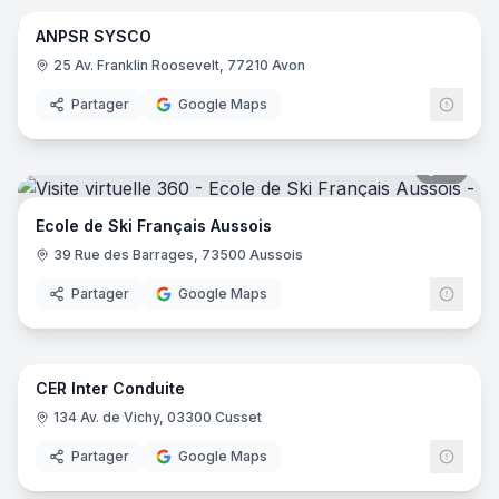
ANPSR SYSCO
25 Av. Franklin Roosevelt, 77210 Avon
Partager
Google Maps
10
pano
Ecole de Ski Français Aussois
39 Rue des Barrages, 73500 Aussois
Partager
Google Maps
8
pano
CER Inter Conduite
CER
134 Av. de Vichy, 03300 Cusset
Partager
Google Maps