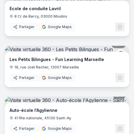
Ecole de conduite Lavril
8 Cr de Bercy, 03000 Moulins
Partager
Google Maps
10
pano
LES 
LP
Les Petits Bilingues - Fun Learning Marseille
19, rue Joël Recher, 13007 Marseille
Partager
Google Maps
7
pano
Auto-école l'Agylienne
41 Rte nationale, 45130 Saint-Ay
Partager
Google Maps