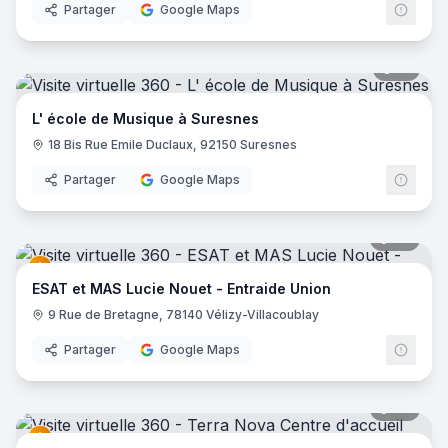
Partager
Google Maps
21
pano
L' école de Musique à Suresnes
18 Bis Rue Emile Duclaux, 92150 Suresnes
Partager
Google Maps
26
pano
ESAT et MAS Lucie Nouet - Entraide Union
9 Rue de Bretagne, 78140 Vélizy-Villacoublay
Partager
Google Maps
33
pano