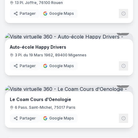
13 Pl. Joffre, 76100 Rouen
Partager
Google Maps
7
pano
Auto-école Happy Drivers
3 Pl. du 19 Mars 1962, 89400 Migennes
Partager
Google Maps
7
pano
Le Coam Cours d'Oenologie
6 Pass. Saint-Michel, 75017 Paris
Partager
Google Maps
8
pano