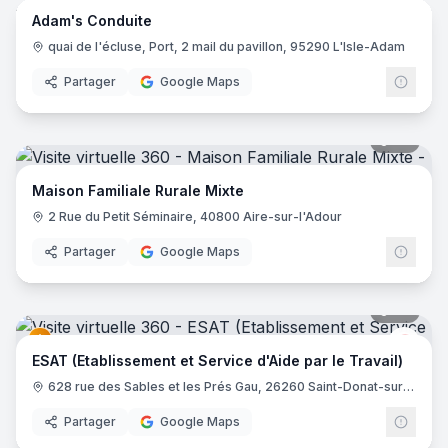
Adam's Conduite
quai de l'écluse, Port, 2 mail du pavillon, 95290 L'Isle-Adam
Partager
Google Maps
40
pano
Maison Familiale Rurale Mixte
2 Rue du Petit Séminaire, 40800 Aire-sur-l'Adour
Partager
Google Maps
20
pano
Aési
ESAT (Etablissement et Service d'Aide par le Travail)
628 rue des Sables et les Prés Gau, 26260 Saint-Donat-sur-l'Herbasse
Partager
Google Maps