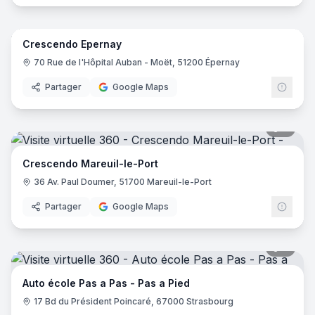
8
pano
Crescendo Epernay
70 Rue de l'Hôpital Auban - Moët, 51200 Épernay
Partager
Google Maps
9
pano
Crescendo Mareuil-le-Port
36 Av. Paul Doumer, 51700 Mareuil-le-Port
Partager
Google Maps
7
pano
Auto école Pas a Pas - Pas a Pied
17 Bd du Président Poincaré, 67000 Strasbourg