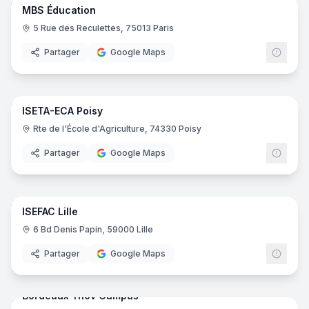
MBS Éducation
5 Rue des Reculettes, 75013 Paris
Partager
Google Maps
49
pano
ISETA-ECA Poisy
Rte de l'École d'Agriculture, 74330 Poisy
Partager
Google Maps
23
pano
ISEFAC Lille
ISEF
6 Bd Denis Papin, 59000 Lille
Partager
Google Maps
61
pano
Bordeaux Ynov Campus