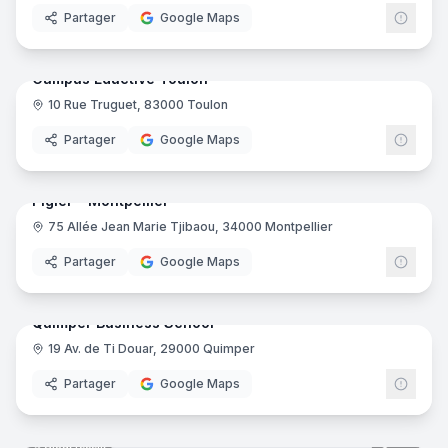
Partager
Google Maps
46
pano
Ajout récent
Campus Eductive Toulon
10 Rue Truguet, 83000 Toulon
Educt
Partager
Google Maps
39
pano
Ajout récent
Pigier - Montpellier
75 Allée Jean Marie Tjibaou, 34000 Montpellier
Pigie
Partager
Google Maps
37
pano
Ajout récent
Quimper Business School
19 Av. de Ti Douar, 29000 Quimper
Partager
Google Maps
35
pano
Ajout récent