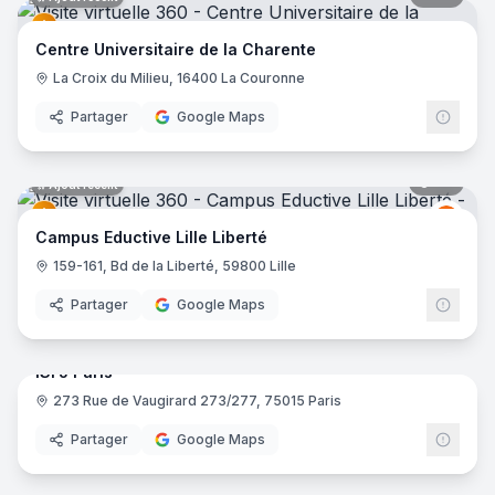
Centre Universitaire de la Charente
La Croix du Milieu, 16400 La Couronne
Partager
Google Maps
43
pano
Ajout récent
Educt
E
Campus Eductive Lille Liberté
159-161, Bd de la Liberté, 59800 Lille
Partager
Google Maps
29
pano
ISFJ Paris
273 Rue de Vaugirard 273/277, 75015 Paris
Partager
Google Maps
37
pano