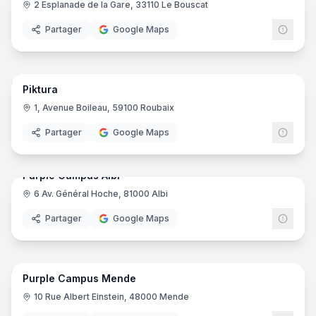
2 Esplanade de la Gare, 33110 Le Bouscat
Ynov
Partager
Google Maps
36
pano
Piktura
1, Avenue Boileau, 59100 Roubaix
Partager
Google Maps
15
pano
Purple Campus Albi
6 Av. Général Hoche, 81000 Albi
Purp
Partager
Google Maps
16
pano
Purple Campus Mende
Purp
10 Rue Albert Einstein, 48000 Mende