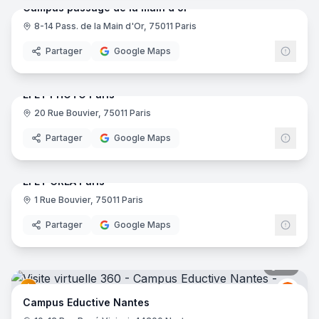
Campus passage de la main d'or
8-14 Pass. de la Main d'Or, 75011 Paris
Partager
Google Maps
25
pano
EFET PHOTO Paris
20 Rue Bouvier, 75011 Paris
Partager
Google Maps
36
pano
EFET CREA Paris
1 Rue Bouvier, 75011 Paris
Partager
Google Maps
30
pano
Educt
E
Campus Eductive Nantes