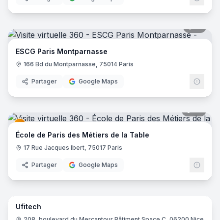
17
pano
ESCG Paris Montparnasse
166 Bd du Montparnasse, 75014 Paris
Partager
Google Maps
37
pano
École de Paris des Métiers de la Table
17 Rue Jacques Ibert, 75017 Paris
Partager
Google Maps
12
pano
Ufitech
208, boulevard du Mercantour Bâtiment Space C, 06200 Nice