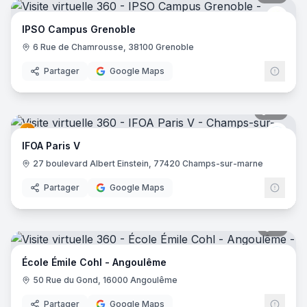
IPSO
IPSO Campus Grenoble
6 Rue de Chamrousse, 38100 Grenoble
Partager
Google Maps
35
pano
IFOA
IFOA Paris V
27 boulevard Albert Einstein, 77420 Champs-sur-marne
Partager
Google Maps
11
pano
École Émile Cohl - Angoulême
50 Rue du Gond, 16000 Angoulême
Partager
Google Maps