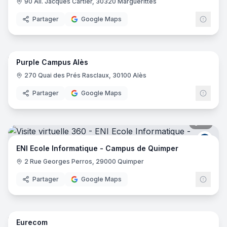
90 All. Jacques Cartier, 30320 Marguerittes
Partager
Google Maps
20
pano
Purple Campus Alès
Purp
270 Quai des Prés Rasclaux, 30100 Alès
Partager
Google Maps
19
pano
ENI E
ENI Ecole Informatique - Campus de Quimper
2 Rue Georges Perros, 29000 Quimper
Partager
Google Maps
61
pano
Eurecom