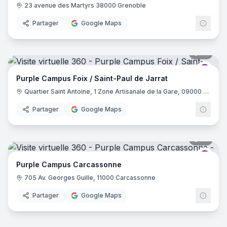
23 avenue des Martyrs 38000 Grenoble
Partager
Google Maps
16
pano
Purp
Purple Campus Foix / Saint-Paul de Jarrat
Quartier Saint Antoine, 1 Zone Artisanale de la Gare, 09000 Saint-Paul-de-Jarrat
Partager
Google Maps
31
pano
Purp
Purple Campus Carcassonne
705 Av. Georges Guille, 11000 Carcassonne
Partager
Google Maps
17
pano