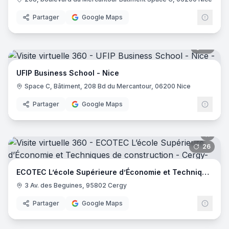
Partager
Google Maps
21
pano
UFIP Business School - Nice
Space C, Bâtiment, 208 Bd du Mercantour, 06200 Nice
Partager
Google Maps
26
pano
ECOTEC L’école Supérieure d’Économie et Techniques de construction
3 Av. des Beguines, 95802 Cergy
Partager
Google Maps