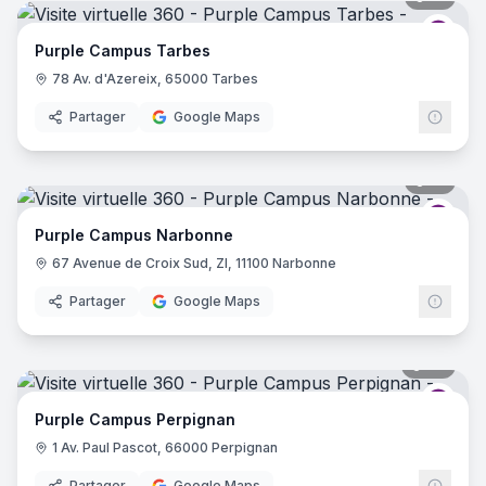
Purp
Purple Campus Tarbes
78 Av. d'Azereix, 65000 Tarbes
Partager
Google Maps
17
pano
Purp
Purple Campus Narbonne
67 Avenue de Croix Sud, ZI, 11100 Narbonne
Partager
Google Maps
39
pano
Purp
Purple Campus Perpignan
1 Av. Paul Pascot, 66000 Perpignan
Partager
Google Maps