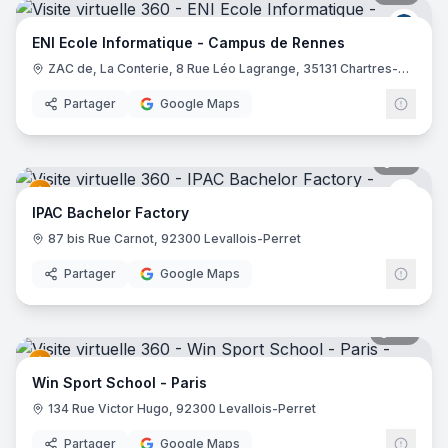
ENI E
ENI Ecole Informatique - Campus de Rennes
ZAC de, La Conterie, 8 Rue Léo Lagrange, 35131 Chartres-de-Bretagne
Partager
Google Maps
19
pano
EDUS
IPAC Bachelor Factory
87 bis Rue Carnot, 92300 Levallois-Perret
Partager
Google Maps
22
pano
Win Sport School - Paris
134 Rue Victor Hugo, 92300 Levallois-Perret
Partager
Google Maps