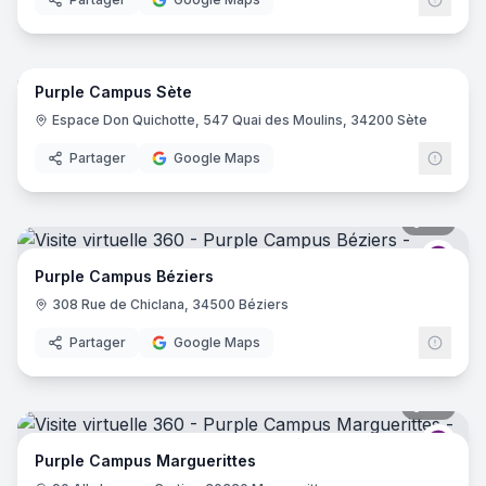
18
pano
Purple Campus Sète
Purp
Espace Don Quichotte, 547 Quai des Moulins, 34200 Sète
Partager
Google Maps
34
pano
Purp
Purple Campus Béziers
308 Rue de Chiclana, 34500 Béziers
Partager
Google Maps
34
pano
Purp
Purple Campus Marguerittes