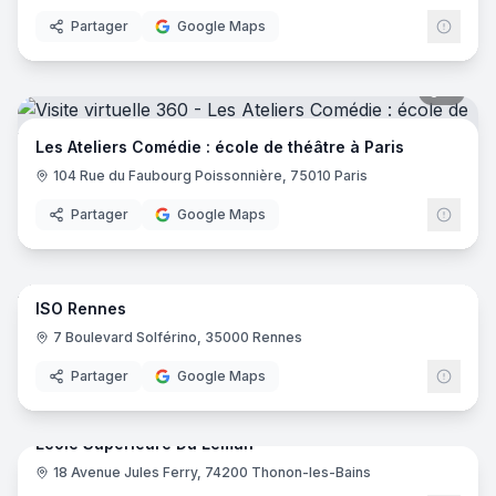
Partager
Google Maps
9
pano
Les Ateliers Comédie : école de théâtre à Paris
104 Rue du Faubourg Poissonnière, 75010 Paris
Partager
Google Maps
66
pano
ISO Rennes
ISO
7 Boulevard Solférino, 35000 Rennes
Partager
Google Maps
47
pano
Ecole Supérieure Du Leman
18 Avenue Jules Ferry, 74200 Thonon-les-Bains