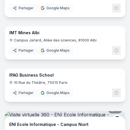
Partager
Google Maps
80
pano
IMT Mines Albi
Campus Jarlard, Allée des sciences, 81000 Albi
Partager
Google Maps
60
pano
IPAG Business School
10 Rue du Théâtre, 75015 Paris
Partager
Google Maps
17
pano
ENI E
ENI Ecole Informatique - Campus Niort