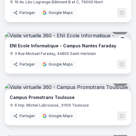
19 Av. Léo Lagrange Bâtiment B et C, 79000 Niort
Partager
Google Maps
28
pano
ENI E
ENI Ecole Informatique - Campus Nantes Faraday
3 Rue Michael Faraday, 44800 Saint-Herblain
Partager
Google Maps
16
pano
Campus Promotrans Toulouse
6 Imp. Michel Labrousse, 31100 Toulouse
Partager
Google Maps
31
pano