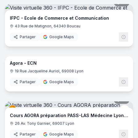
24
pano
IFPC - Ecole de Commerce et Communication
43 Rue de Matignon, 64340 Boucau
Partager
Google Maps
32
pano
Agora - ECN
Cour
19 Rue Jacqueline Auriol, 69008 Lyon
Partager
Google Maps
27
pano
Cour
Cours AGORA préparation PASS-LAS Médecine Lyon SUD
26 Av. Tony Garnier, 69007 Lyon
Partager
Google Maps