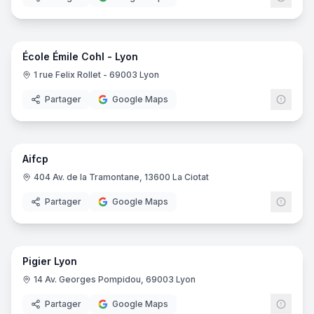
15
pano
École Émile Cohl - Lyon
1 rue Felix Rollet - 69003 Lyon
Partager
Google Maps
22
pano
Aifcp
404 Av. de la Tramontane, 13600 La Ciotat
Partager
Google Maps
69
pano
Pigier Lyon
EDUS
14 Av. Georges Pompidou, 69003 Lyon
Partager
Google Maps