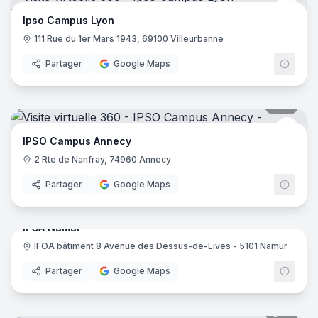
IPSO
Ipso Campus Lyon
111 Rue du 1er Mars 1943, 69100 Villeurbanne
Partager
Google Maps
19
pano
IPSO
IPSO Campus Annecy
2 Rte de Nanfray, 74960 Annecy
Partager
Google Maps
17
pano
IFOA Namur
IFOA bâtiment 8 Avenue des Dessus-de-Lives - 5101 Namur
IFOA
Partager
Google Maps
15
pano