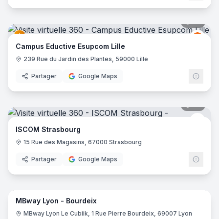
36
pano
Educt
E
Campus Eductive Esupcom Lille
239 Rue du Jardin des Plantes, 59000 Lille
Partager
Google Maps
30
pano
isco
ISCOM Strasbourg
15 Rue des Magasins, 67000 Strasbourg
Partager
Google Maps
45
pano
MBway Lyon - Bourdeix
MBW
M
MBway Lyon Le Cubiik, 1 Rue Pierre Bourdeix, 69007 Lyon