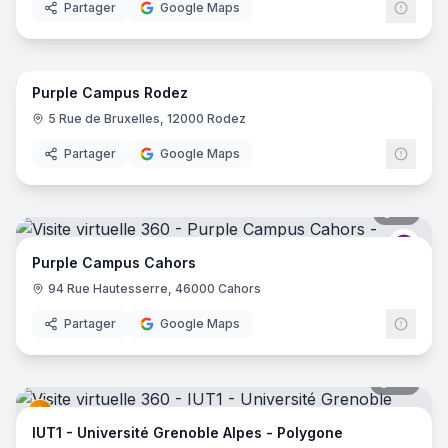
Partager
Google Maps
22
pano
Purple Campus Rodez
Purp
5 Rue de Bruxelles, 12000 Rodez
Partager
Google Maps
18
pano
Purp
Purple Campus Cahors
94 Rue Hautesserre, 46000 Cahors
Partager
Google Maps
67
pano
IUT1 - Université Grenoble Alpes - Polygone