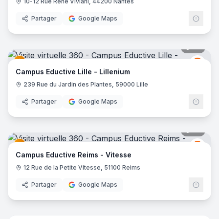
10-12 Rue René Viviani, 44200 Nantes
Partager
Google Maps
38
pano
Educt
E
Campus Eductive Lille - Lillenium
239 Rue du Jardin des Plantes, 59000 Lille
Partager
Google Maps
44
pano
Educt
E
Campus Eductive Reims - Vitesse
12 Rue de la Petite Vitesse, 51100 Reims
Partager
Google Maps
35
pano