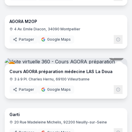
18
pano
AGORA M2OP
Cour
4 Av. Emile Diacon, 34090 Montpellier
Partager
Google Maps
29
pano
Cour
Cours AGORA préparation médecine LAS La Doua
3 à 9 Pl. Charles Hernu, 69100 Villeurbanne
Partager
Google Maps
16
pano
Garti
20 Rue Madeleine Michelis, 92200 Neuilly-sur-Seine