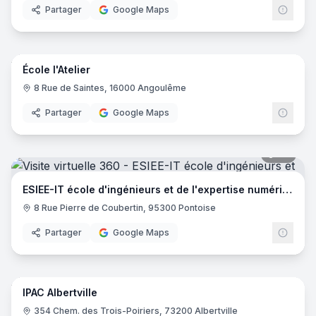
Partager
Google Maps
14
pano
École l'Atelier
8 Rue de Saintes, 16000 Angoulême
Partager
Google Maps
44
pano
ESIEE-IT école d'ingénieurs et de l'expertise numérique
8 Rue Pierre de Coubertin, 95300 Pontoise
Partager
Google Maps
23
pano
IPAC Albertville
EDUS
354 Chem. des Trois-Poiriers, 73200 Albertville