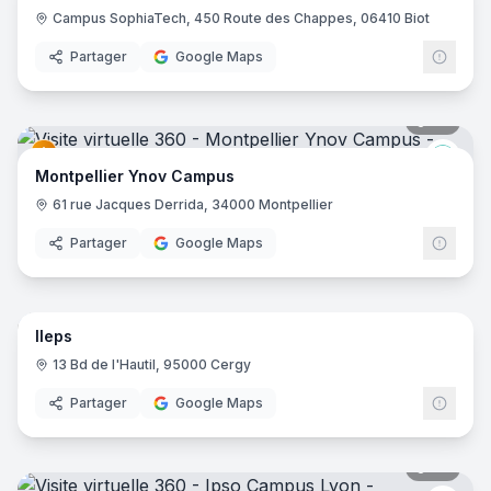
Campus SophiaTech, 450 Route des Chappes, 06410 Biot
Partager
Google Maps
34
pano
Ynov
Montpellier Ynov Campus
61 rue Jacques Derrida, 34000 Montpellier
Partager
Google Maps
41
pano
Ileps
13 Bd de l'Hautil, 95000 Cergy
Partager
Google Maps
22
pano