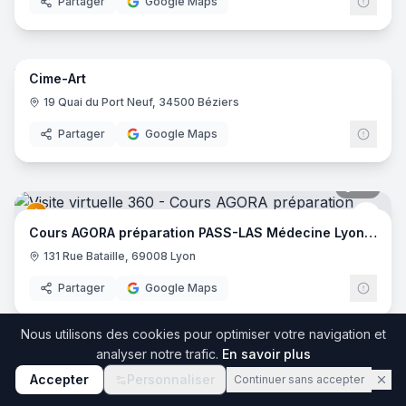
Partager
Google Maps
25
pano
Cime-Art
19 Quai du Port Neuf, 34500 Béziers
Partager
Google Maps
34
pano
Cour
Cours AGORA préparation PASS-LAS Médecine Lyon EST
131 Rue Bataille, 69008 Lyon
Partager
Google Maps
34
pano
Nous utilisons des cookies pour optimiser votre navigation et
analyser notre trafic.
En savoir plus
Agora - Paces
Cour
Accepter
Personnaliser
Continuer sans accepter
131 Rue Bataille, 69008 Lyon