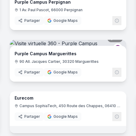
Purple Campus Perpignan
1 Av. Paul Pascot, 66000 Perpignan
Partager
Google Maps
noramas
34
panora
rple Campus
Purple 
Purple Campus Marguerittes
90 All. Jacques Cartier, 30320 Marguerittes
Partager
Google Maps
61
panora
noramas
Eurecom
I Ecole Informatique
Campus SophiaTech, 450 Route des Chappes, 06410 Biot
Partager
Google Maps
noramas