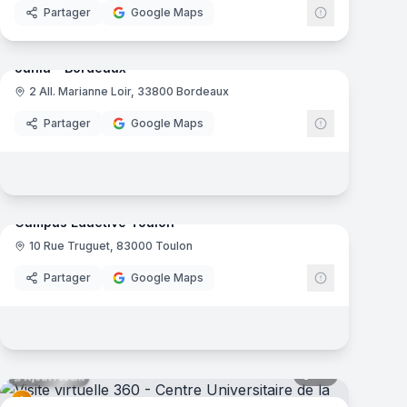
Partager
Google Maps
12
panoramas
Ajout récent
mas
Junia - Bordeaux
2 All. Marianne Loir, 33800 Bordeaux
Junia
Partager
Google Maps
46
panoramas
Ajout récent
mas
Campus Eductive Toulon
10 Rue Truguet, 83000 Toulon
Eductive
Partager
Google Maps
mas
35
panoramas
Ajout récent