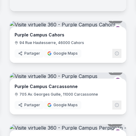
noramas
18
panora
D
- Lyon
rple Campus
Purple 
Purple Campus Cahors
urbanne
94 Rue Hautesserre, 46000 Cahors
Partager
Google Maps
- Lyon
noramas
31
panora
oubaix
rple Campus
Purple 
Purple Campus Carcassonne
705 Av. Georges Guille, 11000 Carcassonne
Partager
Google Maps
noramas
39
panora
rple Campus
Purple 