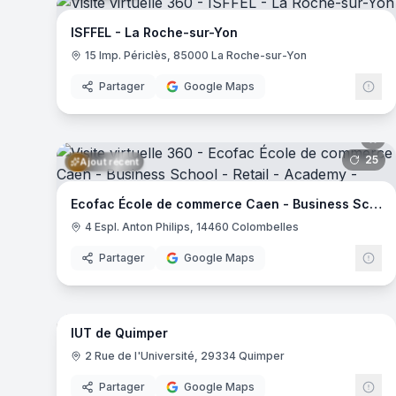
Campus Eductive Bordeaux
- Bordeaux
ISFFEL - La Roche-sur-Yon
Campus Eductive Aix-en-Provence
- Aix-en-Provence
15 Imp. Périclès, 85000 La Roche-sur-Yon
Ifpek
- Rennes
Junia - Châteauroux
- Châteauroux
Partager
Google Maps
Junia - Bordeaux
- Bordeaux
Icam - Site de Bretagne
- Vannes
Junia - Lille
- Lille
25
pa
Ajout récent
Campus Eductive Toulon
- Toulon
Pigier - Montpellier
- Montpellier
Ecofac École de commerce Caen - Business School - Retail - Academy
Quimper Business School
- Quimper
4 Espl. Anton Philips, 14460 Colombelles
Centre Universitaire de la Charente
- La Couronne
Campus Eductive Lille Liberté
- Lille
Partager
Google Maps
ISFJ Paris
- Paris
67
pa
Ajout récent
Campus passage de la main d'or
- Paris
EFET PHOTO Paris
- Paris
IUT de Quimper
EFET CREA Paris
- Paris
2 Rue de l'Université, 29334 Quimper
Campus Eductive Nantes
- Nantes
Campus Eductive Lille - Lillenium
- Lille
Partager
Google Maps