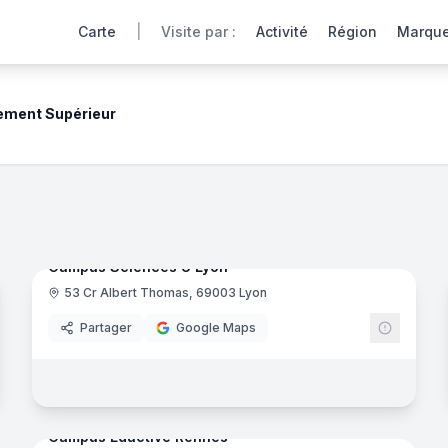
Carte
|
Visite par :
Activité
Région
Marqu
ement Supérieur
ment
res, laboratoires et espaces de vie via une expérience int
noramas
107
panora
Ajout récent
Campus Sciences U Lyon
53 Cr Albert Thomas, 69003 Lyon
Eductiv
Partager
Google Maps
il - Academy
- Colombelles
33
panora
Ajout récent
noramas
Campus Eductive Rennes