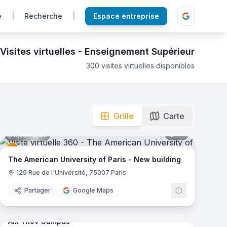
e
|
Recherche
|
Espace entreprise
Visites virtuelles -
Enseignement Supérieur
300
visites virtuelles disponibles
eractive 360 pour choisir votre futur établissement.
mas
Grille
Carte
41
panoramas
Ajout récent
e
The American University of Paris - New building
129 Rue de l'Université, 75007 Paris
Partager
Google Maps
mas
66
panoramas
Ajout récent
Aix Ynov Campus