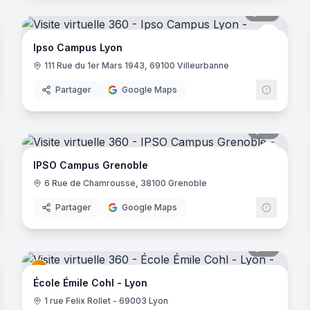
22
panora
IPSO C
Ipso Campus Lyon
111 Rue du 1er Mars 1943, 69100 Villeurbanne
Partager
Google Maps
noramas
15
panora
OA
IPSO C
IPSO Campus Grenoble
6 Rue de Chamrousse, 38100 Grenoble
Partager
Google Maps
noramas
15
panora
École Émile Cohl - Lyon
1 rue Felix Rollet - 69003 Lyon