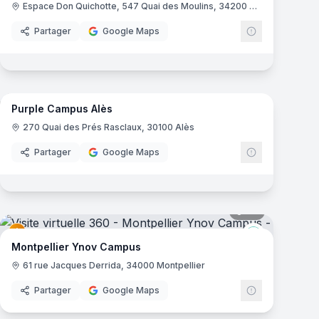
Espace Don Quichotte, 547 Quai des Moulins, 34200 Sète
Partager
Google Maps
20
panoramas
mas
Purple Campus Alès
Campus
Purple Camp
270 Quai des Prés Rasclaux, 30100 Alès
Partager
Google Maps
mas
34
panoramas
Ynov Campu
Montpellier Ynov Campus
61 rue Jacques Derrida, 34000 Montpellier
Partager
Google Maps