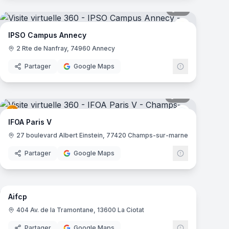
mas
19
panoramas
ampus
IPSO Campus
IPSO Campus Annecy
2 Rte de Nanfray, 74960 Annecy
Partager
Google Maps
mas
35
panoramas
ampus
IFOA
IFOA Paris V
27 boulevard Albert Einstein, 77420 Champs-sur-marne
Partager
Google Maps
22
panoramas
mas
Aifcp
404 Av. de la Tramontane, 13600 La Ciotat
Partager
Google Maps