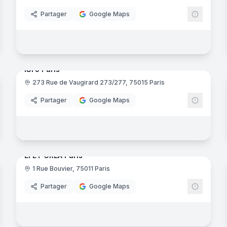
Partager
Google Maps
29
panora
noramas
ISFJ Paris
273 Rue de Vaugirard 273/277, 75015 Paris
uctive
Partager
Google Maps
noramas
36
panora
EFET CREA Paris
1 Rue Bouvier, 75011 Paris
Partager
Google Maps