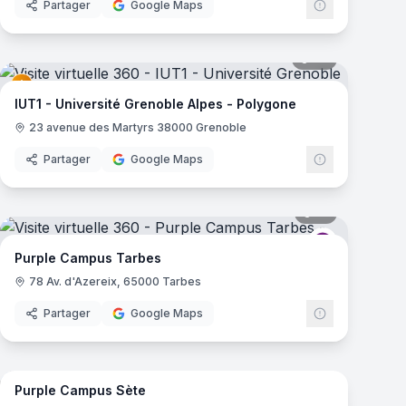
Partager
Google Maps
mas
67
panoramas
Campus
IUT1 - Université Grenoble Alpes - Polygone
23 avenue des Martyrs 38000 Grenoble
Partager
Google Maps
mas
17
panoramas
Campus
Purple Camp
Purple Campus Tarbes
78 Av. d'Azereix, 65000 Tarbes
Partager
Google Maps
18
panoramas
mas
Purple Campus Sète
Campus
Purple Camp