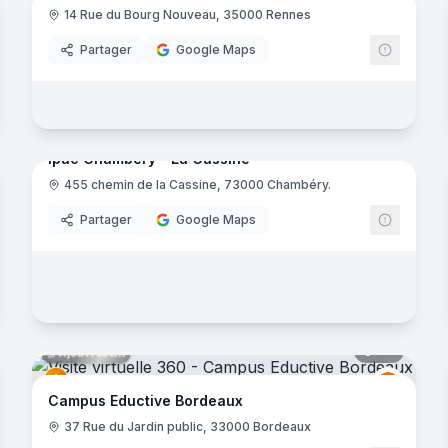
14 Rue du Bourg Nouveau, 35000 Rennes
Eductiv
Partager
Google Maps
20
panora
Ajout récent
Ipac Chambéry - La Cassine
noramas
455 chemin de la Cassine, 73000 Chambéry.
EDUSER
Partager
Google Maps
noramas
47
panora
Ajout récent
Eductiv
E
Campus Eductive Bordeaux
37 Rue du Jardin public, 33000 Bordeaux