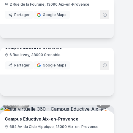
2 Rue de la Fourane, 13090 Aix-en-Provence
e
Ynov Campu
Partager
Google Maps
mas
45
panoramas
Ajout récent
Campus Eductive Grenoble
6 Rue Irvoy, 38000 Grenoble
VICES
Eductive
Partager
Google Maps
mas
61
panoramas
Ajout récent
e
Eductive
E
Campus Eductive Aix-en-Provence
684 Av. du Club Hippique, 13090 Aix-en-Provence