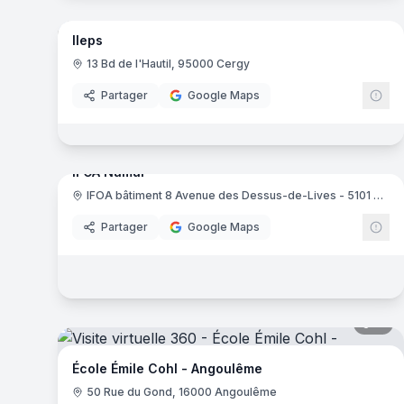
Ileps
13 Bd de l'Hautil, 95000 Cergy
Partager
Google Maps
17
pa
IFOA Namur
IFOA bâtiment 8 Avenue des Dessus-de-Lives - 5101 Namur
IF
Partager
Google Maps
11
pa
École Émile Cohl - Angoulême
50 Rue du Gond, 16000 Angoulême