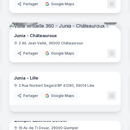
Partager
Google Maps
noramas
12
panora
Ajout récent
Junia
Junia - Châteauroux
2 All. Jean Vaillé, 36000 Châteauroux
Partager
Google Maps
33
panora
Ajout récent
noramas
Junia - Lille
Junia
-Jarrat
2 Rue Norbert Segard BP 41290, 59014 Lille
Partager
Google Maps
noramas
37
panora
Ajout récent
Quimper Business School
19 Av. de Ti Douar, 29000 Quimper
gier