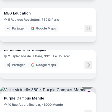
35
panoramas
mas
MBS Éducation
e
5 Rue des Reculettes, 75013 Paris
Partager
Google Maps
61
panoramas
mas
Bordeaux Ynov Campus
2 Esplanade de la Gare, 33110 Le Bouscat
Ynov Campu
Partager
Google Maps
mas
16
panoramas
Campus
Purple Camp
Purple Campus Mende
10 Rue Albert Einstein, 48000 Mende