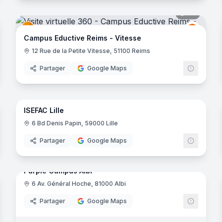
noramas
44
panora
uctive
Eductiv
E
Campus Eductive Reims - Vitesse
ontoise
12 Rue de la Petite Vitesse, 51100 Reims
Partager
Google Maps
noramas
23
panora
ISEFAC Lille
Herblain
ISEFAC
6 Bd Denis Papin, 59000 Lille
e-Bretagne
Partager
Google Maps
15
panora
noramas
Purple Campus Albi
6 Av. Général Hoche, 81000 Albi
Purple 
Partager
Google Maps
construction
- Cergy-Saint-Christophe