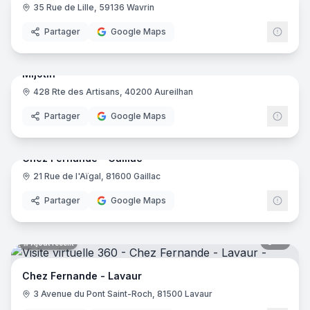
35 Rue de Lille, 59136 Wavrin
Partager
Google Maps
7
pano
Ajout récent
Mijotin
428 Rte des Artisans, 40200 Aureilhan
Partager
Google Maps
10
pano
Ajout récent
Chez Fernande - Gaillac
21 Rue de l'Aïgal, 81600 Gaillac
Partager
Google Maps
11
pano
Ajout récent
Chez Fernande - Lavaur
3 Avenue du Pont Saint-Roch, 81500 Lavaur