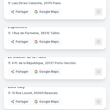
Lieu Dit les Calanche, 20115 Piana
Partager
Google Maps
10
pano
Ajout récent
L'Épicentre
1 Rue de Parmenie, 38210 Tullins
Partager
Google Maps
7
pano
Ajout récent
Le Glacier de la Place
4 Pl. de la République, 20137 Porto-Vecchio
Partager
Google Maps
7
pano
Ajout récent
Little Italy
15 Rue Louvet, 60000 Beauvais
Partager
Google Maps
15
pano
Ajout récent