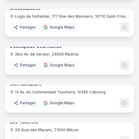
ArtNowBistrot
Logis de fontastier, 177 Rue des Mesniers, 16710 Saint-Yrieix-sur-Charente
Partager
Google Maps
8
pano
Ajout récent
L'Escapade Gourmande
2bis Av. de Verdun, 24600 Ribérac
Partager
Google Maps
29
pano
Ajout récent
Golf Miniature
13 Av. du Commandant Touchard, 14390 Cabourg
Partager
Google Maps
23
pano
Ajout récent
Les Tuileries
29 Quai des Marans, 71000 Mâcon