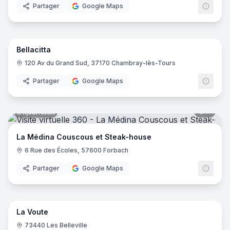
Partager
Google Maps
16
pano
Ajout récent
Bellacitta
120 Av du Grand Sud, 37170 Chambray-lès-Tours
Partager
Google Maps
8
pano
Ajout récent
La Médina Couscous et Steak-house
6 Rue des Écoles, 57600 Forbach
Partager
Google Maps
8
pano
Ajout récent
La Voute
73440 Les Belleville