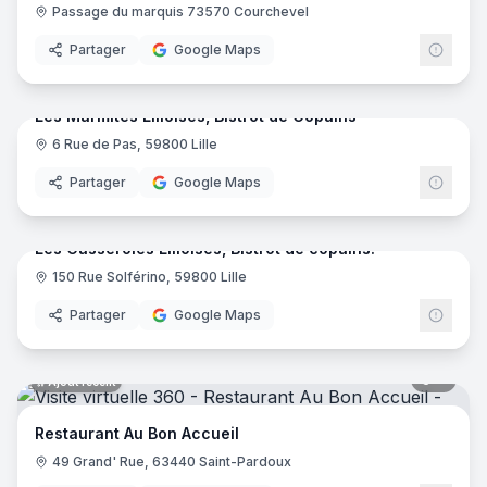
Passage du marquis 73570 Courchevel
Partager
Google Maps
10
pano
Ajout récent
Les Marmites Lilloises, Bistrot de Copains
6 Rue de Pas, 59800 Lille
Partager
Google Maps
11
pano
Ajout récent
Les Casseroles Lilloises, Bistrot de copains!
150 Rue Solférino, 59800 Lille
Partager
Google Maps
8
pano
Ajout récent
Restaurant Au Bon Accueil
49 Grand' Rue, 63440 Saint-Pardoux