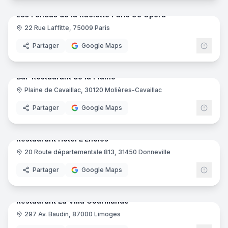
Les Fondus de la Raclette Paris 9e Opéra
22 Rue Laffitte, 75009 Paris
Partager
Google Maps
12
pano
Ajout récent
Bar-Restaurant de la Plaine
Plaine de Cavaillac, 30120 Molières-Cavaillac
Partager
Google Maps
10
pano
Ajout récent
Restaurant Hôtel L'Enclos
20 Route départementale 813, 31450 Donneville
Partager
Google Maps
18
pano
Ajout récent
Restaurant La Villa Gourmande
297 Av. Baudin, 87000 Limoges