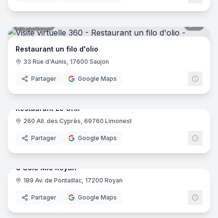
8
pano
Ajout récent
Restaurant un filo d'olio
33 Rue d'Aunis, 17600 Saujon
Partager
Google Maps
7
pano
Ajout récent
Restaurant Le Grill
260 All. des Cyprès, 69760 Limonest
Partager
Google Maps
10
pano
Ajout récent
O Sole Mio Royan
189 Av. de Pontaillac, 17200 Royan
Partager
Google Maps
8
pano
Ajout récent