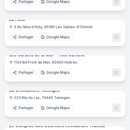
Partager
Google Maps
21
pano
Ajout récent
La Folie
2 Av. Nina d'Asty, 85180 Les Sables-d'Olonne
Partager
Google Maps
15
pano
Ajout récent
Les Jardins de la Mer - Tom Cariano
1134 Bd Front de Mer, 83400 Hyères
Partager
Google Maps
13
pano
Ajout récent
La Cremaillere Taninges
223 Rte du Lac, 74440 Taninges
Partager
Google Maps
8
pano
Ajout récent
Le Comptoir des Gourmets Restaurant Traiteur