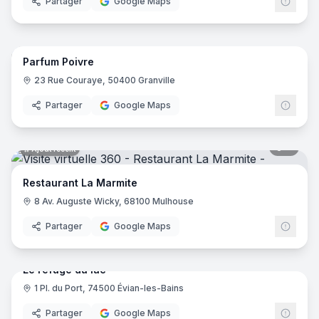
Partager
Google Maps
6
pano
Ajout récent
Parfum Poivre
23 Rue Couraye, 50400 Granville
Partager
Google Maps
8
pano
Ajout récent
Restaurant La Marmite
8 Av. Auguste Wicky, 68100 Mulhouse
Partager
Google Maps
6
pano
Ajout récent
Le refuge du lac
1 Pl. du Port, 74500 Évian-les-Bains
Partager
Google Maps