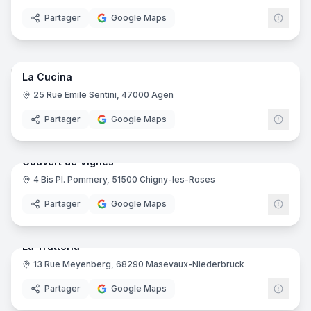
Partager
Google Maps
7
pano
Ajout récent
La Cucina
25 Rue Emile Sentini, 47000 Agen
Partager
Google Maps
9
pano
Ajout récent
Couvert de Vignes
4 Bis Pl. Pommery, 51500 Chigny-les-Roses
Partager
Google Maps
18
pano
Ajout récent
La Trattoria
13 Rue Meyenberg, 68290 Masevaux-Niederbruck
Partager
Google Maps
16
pano
Ajout récent