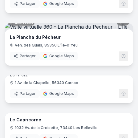
Partager
Google Maps
6
pano
Ajout récent
La Plancha du Pêcheur
Ven. des Quais, 85350 L'Île-d'Yeu
Partager
Google Maps
8
pano
Ajout récent
Le Kreiz
1 Av. de la Chapelle, 56340 Carnac
Partager
Google Maps
10
pano
Ajout récent
Le Capricorne
1032 Av. de la Croisette, 73440 Les Belleville