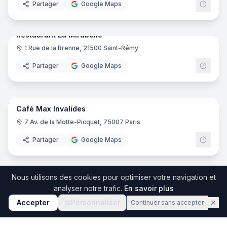
Partager
Google Maps
6
pano
Ajout récent
Restaurant La Mirabelle
1 Rue de la Brenne, 21500 Saint-Rémy
Partager
Google Maps
5
pano
Ajout récent
Café Max Invalides
7 Av. de la Motte-Picquet, 75007 Paris
Partager
Google Maps
7
pano
Ajout récent
Le Coq à l'Ane
Nous utilisons des cookies pour optimiser votre navigation et
17 Place du Général de Gaulle, 56000 Vannes
analyser notre trafic.
En savoir plus
Partager
Google Maps
Accepter
Personnaliser
Continuer sans accepter
14
pano
Ajout récent