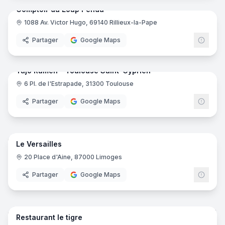
Comptoir du Loup Pendu
1088 Av. Victor Hugo, 69140 Rillieux-la-Pape
Partager
Google Maps
8
pano
Ajout récent
Yūjō Ramen - Toulouse Saint-Cyprien
6 Pl. de l'Estrapade, 31300 Toulouse
Partager
Google Maps
20
pano
Ajout récent
Le Versailles
20 Place d'Aine, 87000 Limoges
Partager
Google Maps
10
pano
Ajout récent
Restaurant le tigre