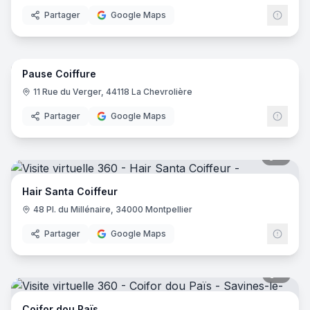
Partager
Google Maps
8
pano
Pause Coiffure
11 Rue du Verger, 44118 La Chevrolière
Partager
Google Maps
7
pano
Hair Santa Coiffeur
48 Pl. du Millénaire, 34000 Montpellier
Partager
Google Maps
5
pano
Coifor dou Païs