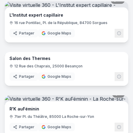
16
pano
L'Institut expert capillaire
16 rue Pontillac, Pl. de la République, 84700 Sorgues
Partager
Google Maps
8
pano
Salon des Thermes
12 Rue des Chaprais, 25000 Besançon
Partager
Google Maps
7
pano
R'K auFéminin
7ter Pl. du Théâtre, 85000 La Roche-sur-Yon
Partager
Google Maps