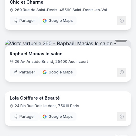
Chic et Charme
269 Rue de Saint-Denis, 45560 Saint-Denis-en-Val
Partager
Google Maps
9
pano
Raphaël Macias le salon
26 Av. Aristide Briand, 25400 Audincourt
Partager
Google Maps
6
pano
Lola Coiffure et Beauté
24 Bis Rue Bois le Vent, 75016 Paris
Partager
Google Maps
9
pano