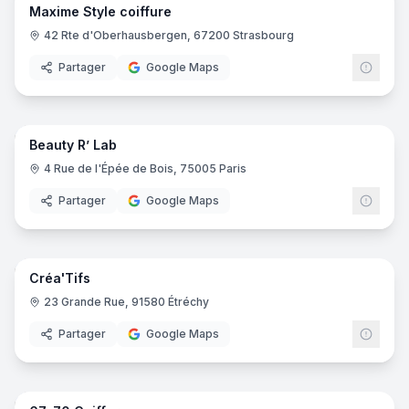
Maxime Style coiffure
42 Rte d'Oberhausbergen, 67200 Strasbourg
Partager
Google Maps
6
pano
Beauty R’ Lab
4 Rue de l'Épée de Bois, 75005 Paris
Partager
Google Maps
5
pano
Créa'Tifs
23 Grande Rue, 91580 Étréchy
Partager
Google Maps
8
pano