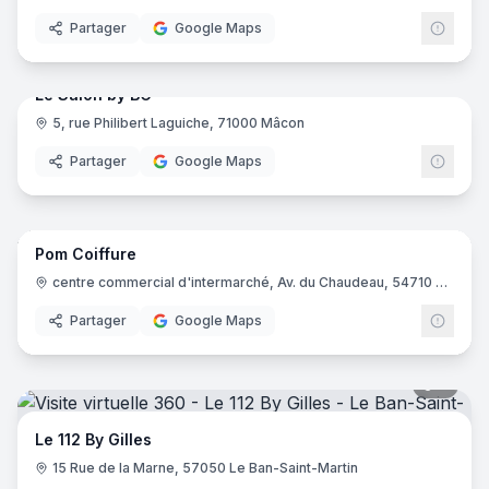
Partager
Google Maps
16
pano
Le Salon by BC
5, rue Philibert Laguiche, 71000 Mâcon
Partager
Google Maps
8
pano
Pom Coiffure
centre commercial d'intermarché, Av. du Chaudeau, 54710 Ludres
Partager
Google Maps
7
pano
Le 112 By Gilles
15 Rue de la Marne, 57050 Le Ban-Saint-Martin