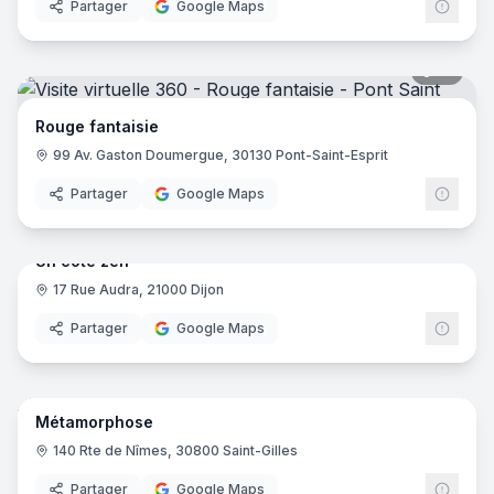
Partager
Google Maps
14
pano
Rouge fantaisie
99 Av. Gaston Doumergue, 30130 Pont-Saint-Esprit
Partager
Google Maps
9
pano
Un coté zen
17 Rue Audra, 21000 Dijon
Partager
Google Maps
9
pano
Métamorphose
140 Rte de Nîmes, 30800 Saint-Gilles
Partager
Google Maps