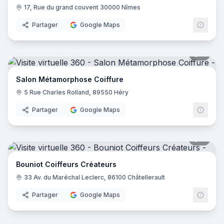
17, Rue du grand couvent 30000 Nîmes
Partager
Google Maps
7
pano
Salon Métamorphose Coiffure
5 Rue Charles Rolland, 89550 Héry
Partager
Google Maps
7
pano
Bouniot Coiffeurs Créateurs
33 Av. du Maréchal Leclerc, 86100 Châtellerault
Partager
Google Maps