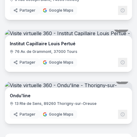
Partager
Google Maps
17
pano
Institut Capillaire Louis Pertué
76 Av. de Grammont, 37000 Tours
Partager
Google Maps
5
pano
Ondu'line
13 Rte de Sens, 89260 Thorigny-sur-Oreuse
Partager
Google Maps
9
pano