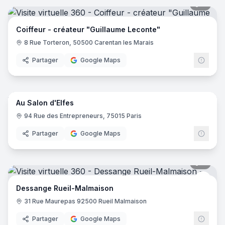
9
pano
Coiffeur - créateur "Guillaume Leconte"
8 Rue Torteron, 50500 Carentan les Marais
Partager
Google Maps
4
pano
Au Salon d'Elfes
94 Rue des Entrepreneurs, 75015 Paris
Partager
Google Maps
7
pano
Dess
Dessange Rueil-Malmaison
31 Rue Maurepas 92500 Rueil Malmaison
Partager
Google Maps