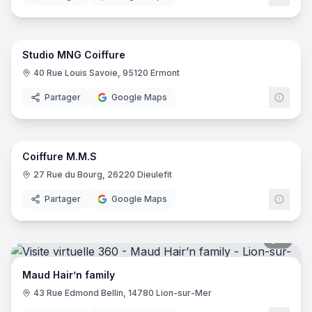
7
pano
Studio MNG Coiffure
40 Rue Louis Savoie, 95120 Ermont
Partager
Google Maps
8
pano
Coiffure M.M.S
27 Rue du Bourg, 26220 Dieulefit‎
Partager
Google Maps
7
pano
Maud Hair’n family
43 Rue Edmond Bellin, 14780 Lion-sur-Mer