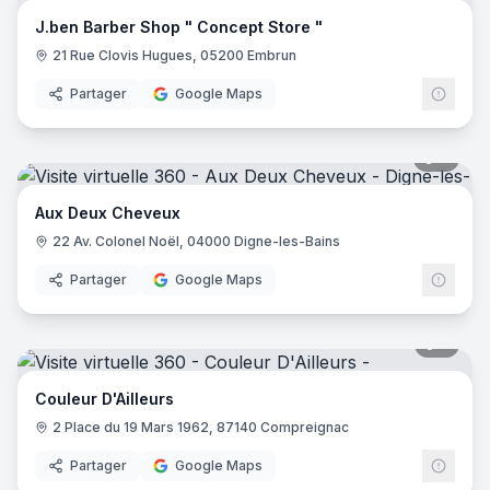
J.ben Barber Shop " Concept Store "
21 Rue Clovis Hugues, 05200 Embrun
Partager
Google Maps
7
pano
Aux Deux Cheveux
22 Av. Colonel Noël, 04000 Digne-les-Bains
Partager
Google Maps
5
pano
Couleur D'Ailleurs
2 Place du 19 Mars 1962, 87140 Compreignac
Partager
Google Maps