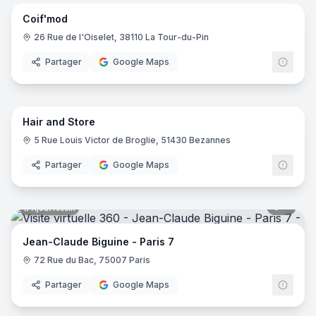
Au Salon d'Elfes
- Paris
Coif'mod
Dessange Rueil-Malmaison
- Rueil Malmaison
Dessange - Coiffeur Le Chesnay
- Le Chesnay-Rocquenco
26 Rue de l'Oiselet, 38110 La Tour-du-Pin
LS coiffure
- Grenoble
Partager
Google Maps
La maison Lookam
- Viviers-du-Lac
7
pano
Le Salon by BC
- Mâcon
Ajout récent
Pom Coiffure
- Ludres
Hair and Store
Le 112 By Gilles
- Le Ban-Saint-Martin
Le Confident
5 Rue Louis Victor de Broglie, 51430 Bezannes
- Toulon
Castellon Coiffure
- Roanne
Partager
Google Maps
Hermann And Fischer
- Reims
Rouge fantaisie
- Pont Saint Esprit
8
pano
Ajout récent
Un coté zen
- Dijon
Métamorphose
- Saint-Gilles
Jean-Claude Biguine - Paris 7
Passion Coiffure
- Ambon
72 Rue du Bac, 75007 Paris
Work Shop By Laurent Delom
- Saint-Chamond
Dessange - Coiffeur Annecy
- Annecy
Partager
Google Maps
Institut Capillaire Louis Pertué
- Tours
7
pano
Ajout récent
Ondu'line
- Thorigny-sur-Oreuse