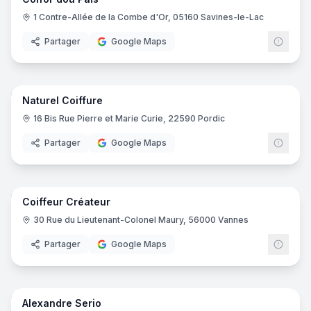
1 Contre-Allée de la Combe d'Or, 05160 Savines-le-Lac
Partager
Google Maps
17
pano
Naturel Coiffure
16 Bis Rue Pierre et Marie Curie, 22590 Pordic
Partager
Google Maps
7
pano
Coiffeur Créateur
30 Rue du Lieutenant-Colonel Maury, 56000 Vannes
Partager
Google Maps
13
pano
Alexandre Serio