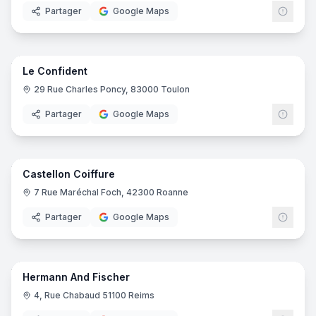
Partager
Google Maps
6
pano
Le Confident
29 Rue Charles Poncy, 83000 Toulon
Partager
Google Maps
9
pano
Castellon Coiffure
7 Rue Maréchal Foch, 42300 Roanne
Partager
Google Maps
15
pano
Hermann And Fischer
4, Rue Chabaud 51100 Reims