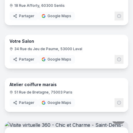
18 Rue Afforty, 60300 Senlis
Partager
Google Maps
6
pano
Votre Salon
34 Rue du Jeu de Paume, 53000 Laval
Partager
Google Maps
7
pano
Atelier coiffure marais
51 Rue de Bretagne, 75003 Paris
Partager
Google Maps
6
pano