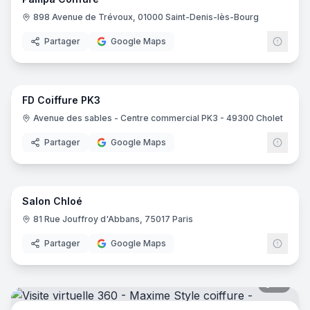
898 Avenue de Trévoux, 01000 Saint-Denis-lès-Bourg
Partager
Google Maps
7
pano
FD Coiffure PK3
Avenue des sables - Centre commercial PK3 - 49300 Cholet
Partager
Google Maps
7
pano
Salon Chloé
81 Rue Jouffroy d'Abbans, 75017 Paris
Partager
Google Maps
10
pano