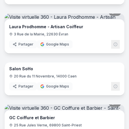
6
pano
Laura Prodhomme - Artisan Coiffeur
3 Rue de la Mairie, 22630 Évran
Partager
Google Maps
9
pano
Salon SoHo
20 Rue du 11 Novembre, 14000 Caen
Partager
Google Maps
7
pano
GC Coiffure et Barbier
25 Rue Jules Verne, 69800 Saint-Priest