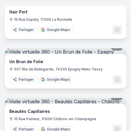
Barbier de L'Île
- Ajaccio
Hair Port
Nouvel Hair Institut
- Ajaccio
16 Rue Dupaty, 17000 La Rochelle
Frank Gaye
- Soissons
J.ben Barber Shop " Concept Store "
- Embrun
Partager
Google Maps
Aux Deux Cheveux
- Digne-les-Bains
Couleur D'Ailleurs
- Compreignac
5
pano
Tifénium Coiffure
- Barcelonnette
Mélanges et couleurs
- La Farlède
Un Brun de Folie
La couleur by Caroline
- Antibes
507 Rte de Bellegarde, 74330 Epagny Metz-Tessy
Isabel Coiffure
- Châlons-en-Champagne
La lame vernie
- Rezé
Partager
Google Maps
HL Création
- Combourg
Salon Artaban
- Nice
7
pano
En Aparté
- Saint-Martin-de-Crau
Delphie Coiffure
- Lovagny
Beautés Capillaires
1001 Coiffures
- Saint-Just-d'Ardèche
10 Rue Pasteur, 51000 Châlons-en-Champagne
Salon Hair Port
- La Rochelle
Partager
Google Maps