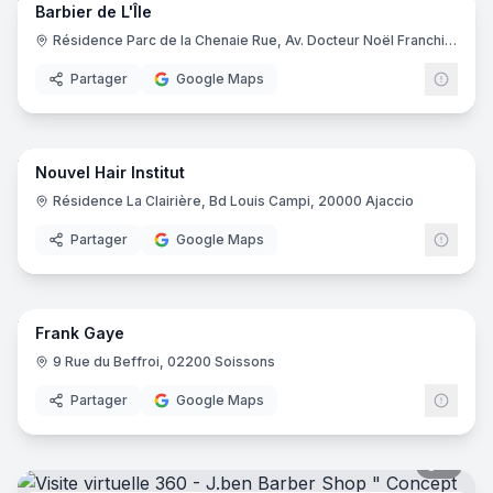
Barbier de L'Île
Résidence Parc de la Chenaie Rue, Av. Docteur Noël Franchini, 20090 Ajaccio
Partager
Google Maps
12
pano
Nouvel Hair Institut
Résidence La Clairière, Bd Louis Campi, 20000 Ajaccio
Partager
Google Maps
9
pano
Frank Gaye
9 Rue du Beffroi, 02200 Soissons
Partager
Google Maps
9
pano