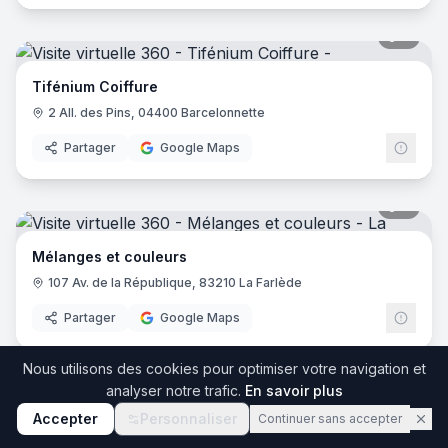
8
pano
Tifénium Coiffure
2 All. des Pins, 04400 Barcelonnette
Partager
Google Maps
7
pano
Mélanges et couleurs
107 Av. de la République, 83210 La Farlède
Partager
Google Maps
Nous utilisons des cookies pour optimiser votre navigation et
5
pano
analyser notre trafic.
En savoir plus
Accepter
Personnaliser
Continuer sans accepter
La couleur by Caroline