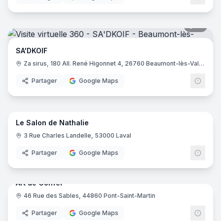
14
pano
SA'DKOIF
Za sirus, 180 All. René Higonnet 4, 26760 Beaumont-lès-Valence
Partager
Google Maps
9
pano
Le Salon de Nathalie
3 Rue Charles Landelle, 53000 Laval
Partager
Google Maps
8
pano
Art de Coiffer
46 Rue des Sables, 44860 Pont-Saint-Martin
Partager
Google Maps