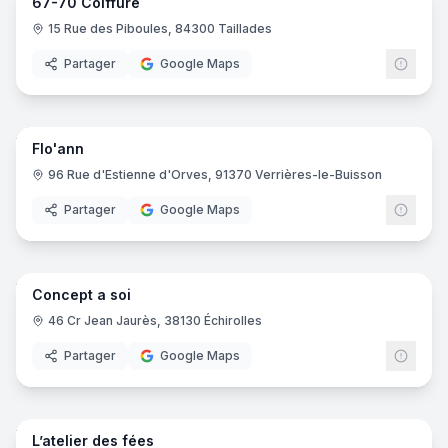
67-70 Coiffure
15 Rue des Piboules, 84300 Taillades
Partager
Google Maps
7
pano
Flo'ann
96 Rue d'Estienne d'Orves, 91370 Verrières-le-Buisson
Partager
Google Maps
11
pano
Concept a soi
46 Cr Jean Jaurès, 38130 Échirolles
Partager
Google Maps
10
pano
L’atelier des fées