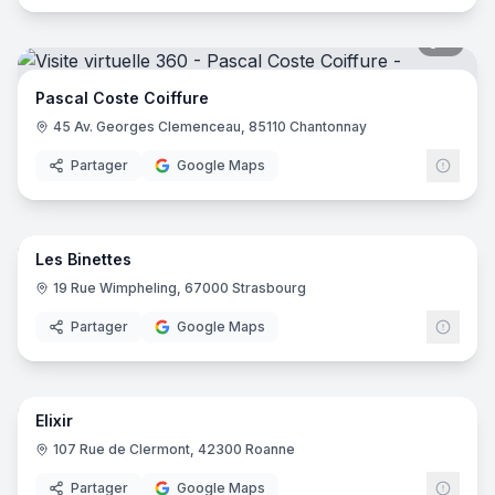
7
pano
Pascal Coste Coiffure
45 Av. Georges Clemenceau, 85110 Chantonnay
Partager
Google Maps
9
pano
Les Binettes
19 Rue Wimpheling, 67000 Strasbourg
Partager
Google Maps
8
pano
Elixir
107 Rue de Clermont, 42300 Roanne
Partager
Google Maps