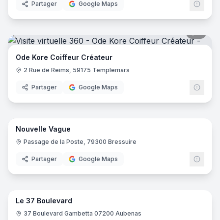
Partager
Google Maps
5
pano
Ode Kore Coiffeur Créateur
2 Rue de Reims, 59175 Templemars
Partager
Google Maps
7
pano
Nouvelle Vague
Passage de la Poste, 79300 Bressuire
Partager
Google Maps
8
pano
Le 37 Boulevard
37 Boulevard Gambetta 07200 Aubenas‎