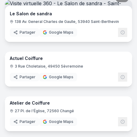
Le Salon de sandra
138 Av. General Charles de Gaulle, 53940 Saint-Berthevin
Partager
Google Maps
10
pano
Actuel Coiffure
3 Rue Choletaise, 49450 Sèvremoine
Partager
Google Maps
7
pano
Atelier de Coiffure
27 Pl. de l'Église, 72560 Changé
Partager
Google Maps