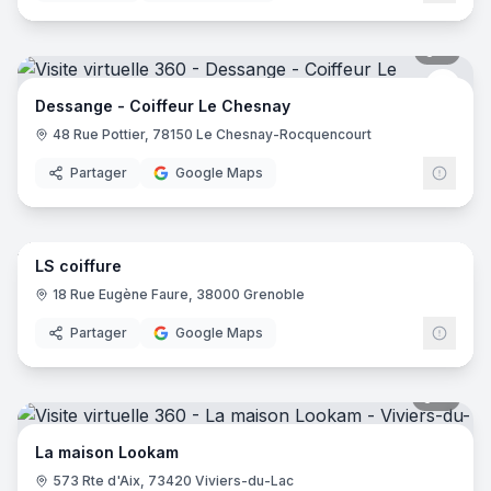
8
pano
Dess
Dessange - Coiffeur Le Chesnay
48 Rue Pottier, 78150 Le Chesnay-Rocquencourt
Partager
Google Maps
10
pano
LS coiffure
18 Rue Eugène Faure, 38000 Grenoble
Partager
Google Maps
11
pano
La maison Lookam
573 Rte d'Aix, 73420 Viviers-du-Lac