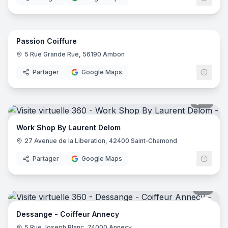
5
pano
Passion Coiffure
5 Rue Grande Rue, 56190 Ambon
Partager
Google Maps
15
pano
Work Shop By Laurent Delom
27 Avenue de la Liberation, 42400 Saint‑Chamond
Partager
Google Maps
9
pano
Dess
Dessange - Coiffeur Annecy
5 Rue Joseph Blanc, 74000 Annecy