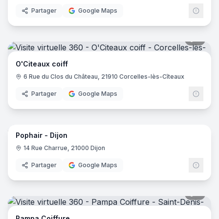
Partager
Google Maps
6
pano
O'Citeaux coiff
6 Rue du Clos du Château, 21910 Corcelles-lès-Cîteaux
Partager
Google Maps
9
pano
Pophair - Dijon
14 Rue Charrue, 21000 Dijon
Partager
Google Maps
6
pano
Pampa Coiffure