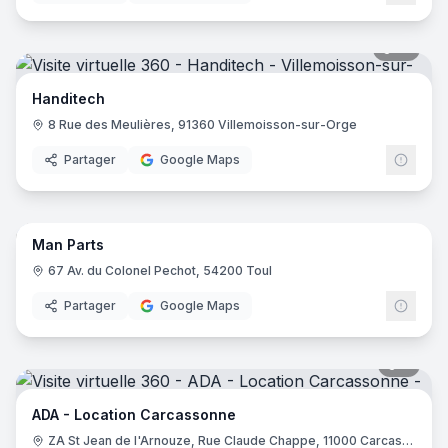
12
pano
Handitech
8 Rue des Meulières, 91360 Villemoisson-sur-Orge
Partager
Google Maps
11
pano
Man Parts
67 Av. du Colonel Pechot, 54200 Toul
Partager
Google Maps
7
pano
ADA - Location Carcassonne
ZA St Jean de l'Arnouze, Rue Claude Chappe, 11000 Carcassonne