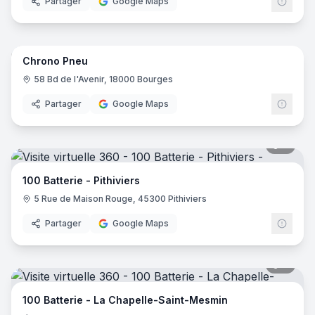
Partager
Google Maps
8
pano
Chrono Pneu
58 Bd de l'Avenir, 18000 Bourges
Partager
Google Maps
8
pano
100 Batterie - Pithiviers
5 Rue de Maison Rouge, 45300 Pithiviers
Partager
Google Maps
7
pano
100 Batterie - La Chapelle-Saint-Mesmin