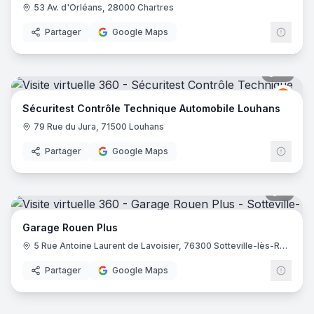
53 Av. d'Orléans, 28000 Chartres
Partager
Google Maps
10
pano
Sécur
S
Sécuritest Contrôle Technique Automobile Louhans
79 Rue du Jura, 71500 Louhans
Partager
Google Maps
9
pano
Garage Rouen Plus
5 Rue Antoine Laurent de Lavoisier, 76300 Sotteville-lès-Rouen
Partager
Google Maps
9
pano