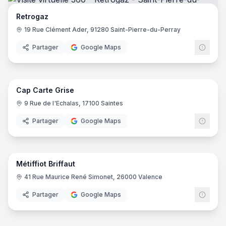
Retrogaz
19 Rue Clément Ader, 91280 Saint-Pierre-du-Perray
Partager
Google Maps
10
pano
Ajout récent
Cap Carte Grise
9 Rue de l'Echalas, 17100 Saintes
Partager
Google Maps
42
pano
Ajout récent
Métiffiot Briffaut
41 Rue Maurice René Simonet, 26000 Valence
Partager
Google Maps
9
pano