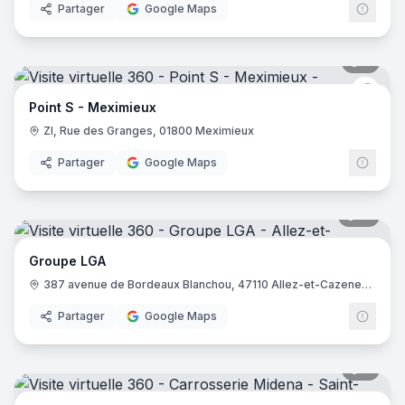
Partager
Google Maps
9
pano
Point
Point S - Meximieux
ZI, Rue des Granges, 01800 Meximieux
Partager
Google Maps
15
pano
Groupe LGA
387 avenue de Bordeaux Blanchou, 47110 Allez-et-Cazeneuve
Partager
Google Maps
9
pano