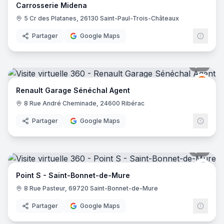
Carrosserie Midena
5 Cr des Platanes, 26130 Saint-Paul-Trois-Châteaux
Partager
Google Maps
7
pano
Renau
R
Renault Garage Sénéchal Agent
8 Rue André Cheminade, 24600 Ribérac
Partager
Google Maps
8
pano
Point
Point S - Saint-Bonnet-de-Mure
8 Rue Pasteur, 69720 Saint-Bonnet-de-Mure
Partager
Google Maps