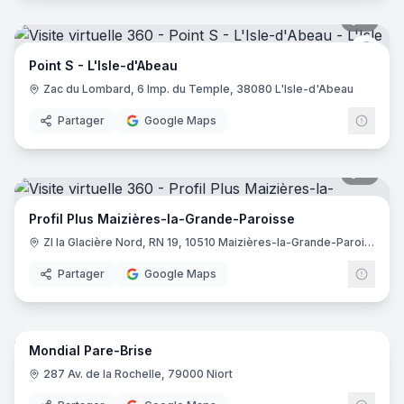
8
pano
Point
Point S - L'Isle-d'Abeau
Zac du Lombard, 6 Imp. du Temple, 38080 L'Isle-d'Abeau
Partager
Google Maps
6
pano
Profil Plus Maizières-la-Grande-Paroisse
ZI la Glacière Nord, RN 19, 10510 Maizières-la-Grande-Paroisse
Partager
Google Maps
4
pano
Mondial Pare-Brise
287 Av. de la Rochelle, 79000 Niort