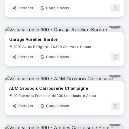
Partager
Google Maps
7
pano
Garage Aurélien Bardon
1001 Av. du Périgord, 24390 Cherveix-Cubas
Partager
Google Maps
7
pano
ADM Grosbois Carrosserie Champigné
10 Rue de la Fontaine, 49330 Les Hauts-d'Anjou
Partager
Google Maps
5
pano