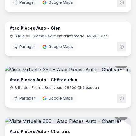
Partager
Google Maps
8
pano
Atac Pièces Auto - Gien
Atac 
6 Rue du 32ème Régiment d'Infanterie, 45500 Gien
Partager
Google Maps
8
pano
Atac 
Atac Pièces Auto - Châteaudun
8 Bd des Frères Bouliveau, 28200 Châteaudun
Partager
Google Maps
9
pano
Atac 
Atac Pièces Auto - Chartres