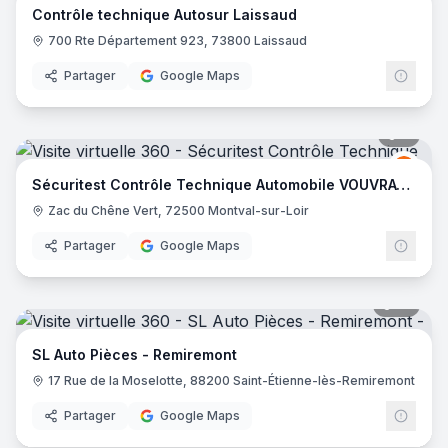
Contrôle technique Autosur Laissaud
700 Rte Département 923, 73800 Laissaud
Partager
Google Maps
6
pano
Sécur
S
Sécuritest Contrôle Technique Automobile VOUVRAY SUR LOIR
Zac du Chêne Vert, 72500 Montval-sur-Loir
Partager
Google Maps
10
pano
SL Auto Pièces - Remiremont
17 Rue de la Moselotte, 88200 Saint-Étienne-lès-Remiremont
Partager
Google Maps