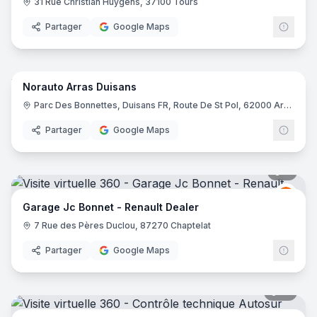
31 Rue Christian Huygens, 37100 Tours
Partager
Google Maps
9
pano
Norauto Arras Duisans
Nora
N
Parc Des Bonnettes, Duisans FR, Route De St Pol, 62000 Arras
Partager
Google Maps
7
pano
Renau
R
Garage Jc Bonnet - Renault Dealer
7 Rue des Pères Duclou, 87270 Chaptelat
Partager
Google Maps
12
pano