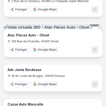
7 Rue de la Chistera, 45380 La Chapelle-Saint-Mesmin
Partager
Google Maps
9
pano
Atac 
Atac Pièces Auto - Olivet
129 Rue de Picardie, 45160 Olivet
Partager
Google Maps
7
pano
Ads Jante Bordeaux
16 Av. Louis de Broglie, 33600 Pessac
Partager
Google Maps
16
pano
Casse Auto Mancelle