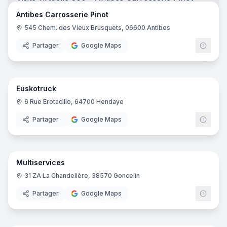
Antibes Carrosserie Pinot
545 Chem. des Vieux Brusquets, 06600 Antibes
Partager
Google Maps
11
pano
Euskotruck
6 Rue Erotacillo, 64700 Hendaye
Partager
Google Maps
14
pano
Multiservices
31 ZA La Chandelière, 38570 Goncelin
Partager
Google Maps
6
pano