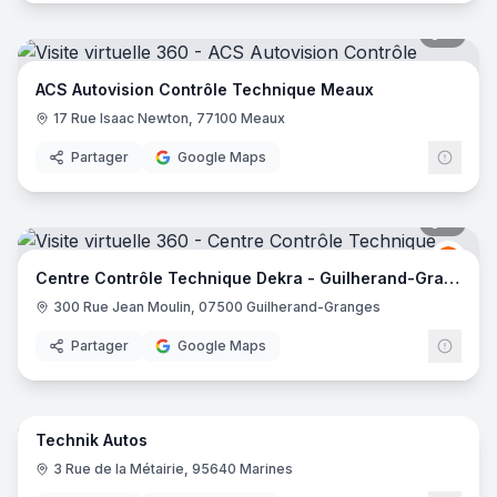
7
pano
ACS Autovision Contrôle Technique Meaux
17 Rue Isaac Newton, 77100 Meaux
Partager
Google Maps
7
pano
dekr
D
Centre Contrôle Technique Dekra - Guilherand-Granges
300 Rue Jean Moulin, 07500 Guilherand-Granges
Partager
Google Maps
8
pano
Technik Autos
3 Rue de la Métairie, 95640 Marines