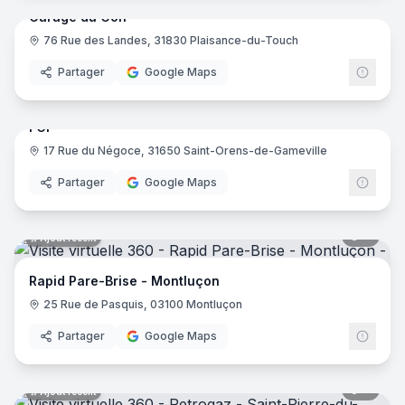
Garage du Golf
OuiGlass - Limoges
- Limoges
76 Rue des Landes, 31830 Plaisance-du-Touch
AS Autosécurité Contrôle
- Soissons
Garage Munier
- Villard-sur-Doron
Partager
Google Maps
7
pano
Ajout récent
First Stop - Pneurope
- Thise
Etablissement Cornud
- Pierrelatte
FCP
Auto Moto Services
- Osséja
17 Rue du Négoce, 31650 Saint-Orens-de-Gameville
Partager
Google Maps
7
pano
Ajout récent
Rapid Pare-Brise - Montluçon
25 Rue de Pasquis, 03100 Montluçon
Partager
Google Maps
6
pano
Ajout récent