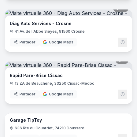
26
pano
Diag Auto Services - Crosne
41 Av. de l'Abbé Sieyès, 91560 Crosne
Partager
Google Maps
8
pano
Rapid Pare-Brise Cissac
13 ZA de Beauchêne, 33250 Cissac-Médoc
Partager
Google Maps
10
pano
Garage TipToy
636 Rte du Couardet, 74210 Doussard