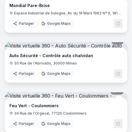
Mondial Pare-Brise
Espace Industriel de Sologne, Av. du 19 Mars 1962 N° 6, 18100 Vierzon
Partager
Google Maps
8
pano
Auto Sécurité - Contrôle auto chalvidan
35 Rue de l'Abrivado, 30000 Nîmes
Partager
Google Maps
15
pano
Feu V
Feu Vert - Coulommiers
34 Rue de l'Orgeval, 77120 Coulommiers
Partager
Google Maps