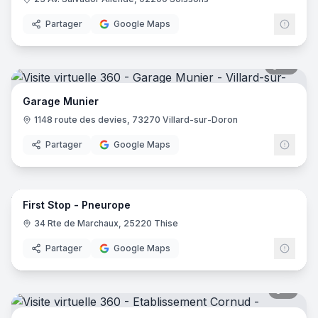
Partager
Google Maps
10
pano
Garage Munier
1148 route des devies, 73270 Villard-sur-Doron
Partager
Google Maps
10
pano
First Stop - Pneurope
34 Rte de Marchaux, 25220 Thise
Partager
Google Maps
7
pano