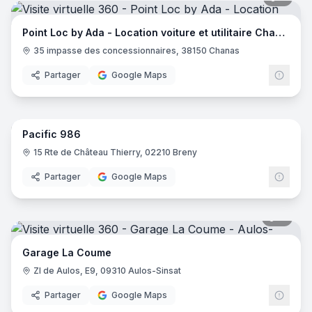
Point Loc by Ada - Location voiture et utilitaire Chanas
35 impasse des concessionnaires, 38150 Chanas
Partager
Google Maps
7
pano
Pacific 986
15 Rte de Château Thierry, 02210 Breny
Partager
Google Maps
11
pano
Garage La Coume
ZI de Aulos, E9, 09310 Aulos-Sinsat
Partager
Google Maps