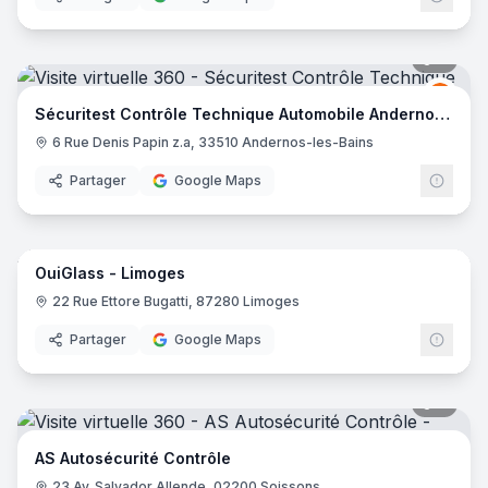
8
pano
Sécur
S
Sécuritest Contrôle Technique Automobile Andernos Les Bains
6 Rue Denis Papin z.a, 33510 Andernos-les-Bains
Partager
Google Maps
5
pano
OuiGlass - Limoges
OuiG
22 Rue Ettore Bugatti, 87280 Limoges
Partager
Google Maps
7
pano
AS Autosécurité Contrôle
23 Av. Salvador Allende, 02200 Soissons