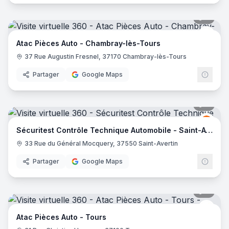
8
pano
Atac 
Atac Pièces Auto - Chambray-lès-Tours
37 Rue Augustin Fresnel, 37170 Chambray-lès-Tours
Partager
Google Maps
6
pano
Sécur
S
Sécuritest Contrôle Technique Automobile - Saint-Avertin
33 Rue du Général Mocquery, 37550 Saint-Avertin
Partager
Google Maps
9
pano
Atac 
Atac Pièces Auto - Tours