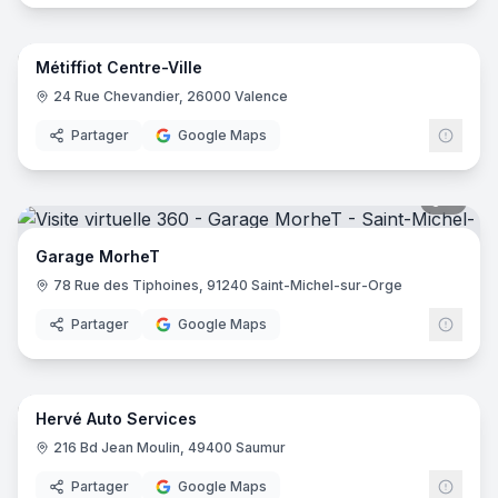
10
pano
Métiffiot Centre-Ville
24 Rue Chevandier, 26000 Valence
Partager
Google Maps
9
pano
Garage MorheT
78 Rue des Tiphoines, 91240 Saint-Michel-sur-Orge
Partager
Google Maps
10
pano
Hervé Auto Services
216 Bd Jean Moulin, 49400 Saumur
Partager
Google Maps