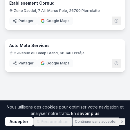
Etablissement Cornud
Zone Daudel, 7 All. Marco Polo, 26700 Pierrelatte
Partager
Google Maps
12
pano
Auto Moto Services
2 Avenue du Camp Grand, 66340 Osséja
Partager
Google Maps
Nous utilisons des cookies pour optimiser votre navigation et
analyser notre trafic.
En savoir plus
Accepter
Personnaliser
Continuer sans accepter