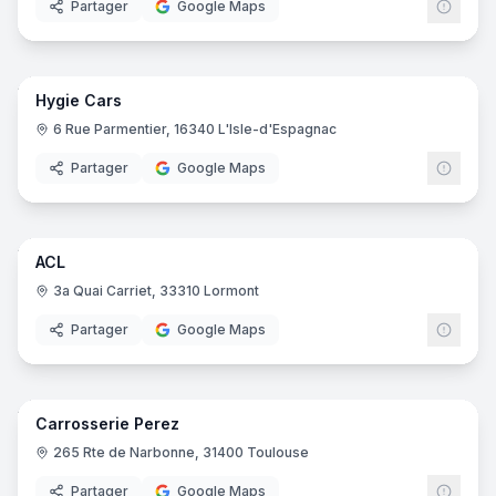
Partager
Google Maps
9
pano
Hygie Cars
6 Rue Parmentier, 16340 L'Isle-d'Espagnac
Partager
Google Maps
5
pano
ACL
3a Quai Carriet, 33310 Lormont
Partager
Google Maps
9
pano
Carrosserie Perez
265 Rte de Narbonne, 31400 Toulouse
Partager
Google Maps