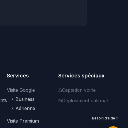
Bonjour ! Je suis votre assistant. Je peux
vous aider à trouver des visites
virtuelles, vous renseigner sur nos
services professionnels, ou répondre à
vos questions sur la plateforme.
Comment puis-je vous aider ?
Services
Services spéciaux
Visite Google
Captation voirie
Business
nts
Déploiement national
Aérienne
Explorer les visites
Services pro
Google Street View
Besoin d'aide ?
Visite Premium
Nous contacter