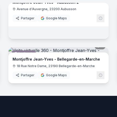
Montjoffre Jean-Yves - Aubusson 2
Avenue d'Auvergne, 23200 Aubusson
Pompes funèbres
Partager
Google Maps
noramas
7
panora
Jardinerie
Montjoffre Jean-Yves - Bellegarde-en-Marche
18 Rue Notre Dame, 23190 Bellegarde-en-Marche
Partager
Google Maps