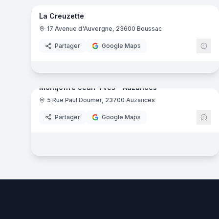
La Creuzette
Chambre d'hôtes
17 Avenue d'Auvergne, 23600 Boussac
Partager
Google Maps
7
pa
Montjoffre Jean-Yves - Auzances
5 Rue Paul Doumer, 23700 Auzances
Jardinerie
Partager
Google Maps