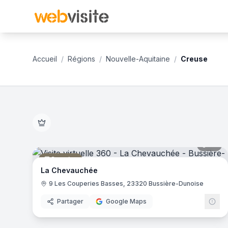
Accueil
/
Régions
/
Nouvelle-Aquitaine
/
Creuse
Établissements en visite virtuelle 360° dans le département
Découvrez le Creuse en immersion totale 360°. 9 visites vi
35
pa
Camping
La Chevauchée
9 Les Couperies Basses, 23320 Bussière-Dunoise
Partager
Google Maps
17
pa