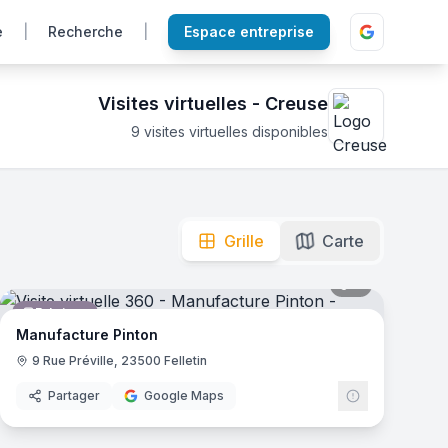
e
|
Recherche
|
Espace entreprise
Visites virtuelles -
Creuse
9
visites virtuelles disponibles
ique. Cliquez pour explorer !
Grille
Carte
mas
8
panoramas
Fabrique
Manufacture Pinton
9 Rue Préville, 23500 Felletin
Partager
Google Maps
mas