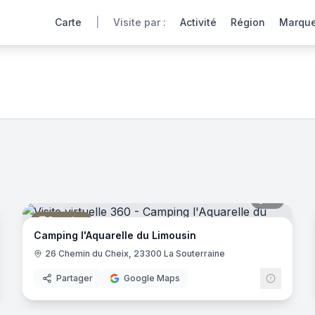
Carte
|
Visite par :
Activité
Région
Marqu
Creuse
, région Nouvelle-Aquitaine
rtuelles en Nouvelle-Aquitaine. Une expérience Webvisite un
noramas
12
panora
Camping
Camping l'Aquarelle du Limousin
26 Chemin du Cheix, 23300 La Souterraine
Partager
Google Maps
7
panora
noramas