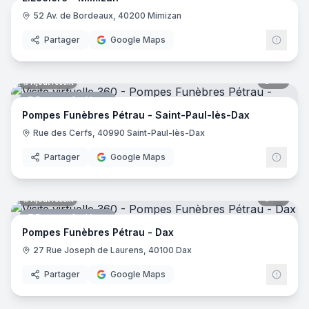
52 Av. de Bordeaux, 40200 Mimizan
Supermarché
E.Lec
Partager
Google Maps
13
pano
Ajout récent
Pompes funèbres
Pompes Funèbres Pétrau - Saint-Paul-lès-Dax
Rue des Cerfs, 40990 Saint-Paul-lès-Dax
Partager
Google Maps
10
pano
Ajout récent
Pompes funèbres
Pompes Funèbres Pétrau - Dax
27 Rue Joseph de Laurens, 40100 Dax
Partager
Google Maps