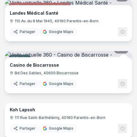
Magasin de matériel médical
Landes Médical Santé
110 Av. du 8 Mai 1945, 40160 Parentis-en-Born
Partager
Google Maps
12
pano
Casino
Cogit
Casino de Biscarrosse
Bd Des Sables, 40600 Biscarrosse
Partager
Google Maps
6
pano
Koh Lapsoh
Restauration rapide
111 Rue Saint-Barthélémy, 40160 Parentis-en-Born
Partager
Google Maps