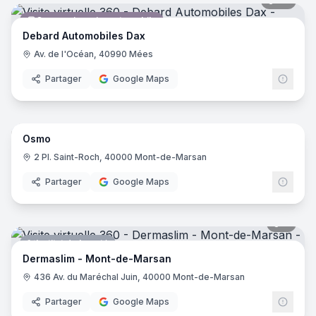
20
pano
Concessionnaire automobile
Debard Automobiles Dax
Av. de l'Océan, 40990 Mées
Partager
Google Maps
7
pano
Osmo
Bar
2 Pl. Saint-Roch, 40000 Mont-de-Marsan
Partager
Google Maps
9
pano
Institut de beauté
Dermaslim - Mont-de-Marsan
436 Av. du Maréchal Juin, 40000 Mont-de-Marsan
Partager
Google Maps