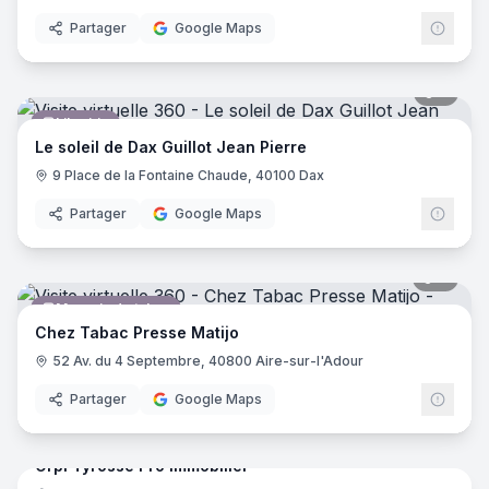
Partager
Google Maps
5
pano
Librairie
Le soleil de Dax Guillot Jean Pierre
9 Place de la Fontaine Chaude, 40100 Dax
Partager
Google Maps
7
pano
Magasin de tabac
Chez Tabac Presse Matijo
52 Av. du 4 Septembre, 40800 Aire-sur-l'Adour
Partager
Google Maps
7
pano
Orpi Tyrosse Pro Immobilier