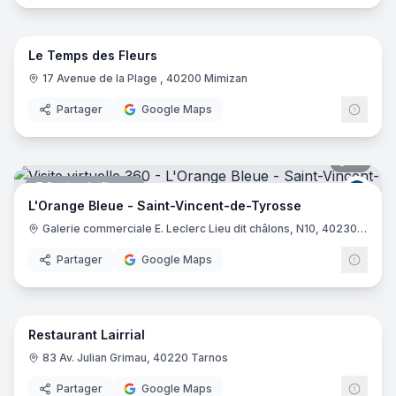
6
pano
Le Temps des Fleurs
Fleuriste
17 Avenue de la Plage , 40200 Mimizan
Partager
Google Maps
10
pano
Centre de fitness
L Ora
L'Orange Bleue - Saint-Vincent-de-Tyrosse
Galerie commerciale E. Leclerc Lieu dit châlons, N10, 40230 Saint-Vincent-de-Tyrosse
Partager
Google Maps
7
pano
Restaurant Lairrial
Restaurant
83 Av. Julian Grimau, 40220 Tarnos
Partager
Google Maps