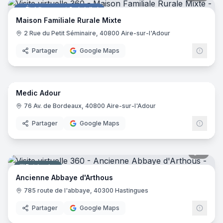
Établissement Spécialisé
Maison Familiale Rurale Mixte
2 Rue du Petit Séminaire, 40800 Aire-sur-l'Adour
Partager
Google Maps
11
pano
Medic Adour
Magasin de matériel médical
76 Av. de Bordeaux, 40800 Aire-sur-l'Adour
Partager
Google Maps
6
pano
Patrimoine
Ancienne Abbaye d'Arthous
785 route de l'abbaye, 40300 Hastingues
Partager
Google Maps