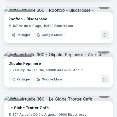
8
pano
Restaurant
Rooftop - Biscarosse
167 Av. de la Plage, 40600 Biscarrosse
Partager
Google Maps
10
pano
Jardinerie
Olipalm Pépinière
249 Imp. de Laouillé, 40800 Aire-sur-l'Adour
Partager
Google Maps
9
pano
Bar
Le Globe Trotter Café
374 Av. de la Côté d'Argent, 40600 Biscarrosse