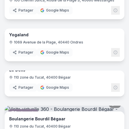
100 Chemin Junca, Route de la Plage S, 40660 Messanges
Partager
Google Maps
11
pano
Yogaland
Activité sportive
1069 Avenue de la Plage, 40440 Ondres
Partager
Google Maps
8
pano
Le Delis
110 zone du Tucat, 40400 Bégaar
Restauration rapide
Partager
Google Maps
7
pano
Boulangerie
Boulangerie Bourdil Bégaar
110 zone du Tucat, 40400 Bégaar