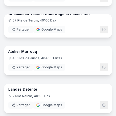
7
pano
Cheminées Tastet : Chauffage et Poêles Dax
57 Rte de Tercis, 40100 Dax
Cheministe
Partager
Google Maps
10
pano
Atelier Marrocq
Menuisier
400 Rte de Junca, 40400 Tartas
Partager
Google Maps
6
pano
Landes Detente
Institut de beauté
2 Rue Neuve, 40100 Dax
Partager
Google Maps