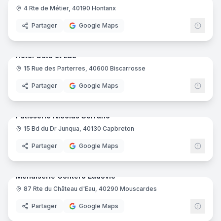
4 Rte de Métier, 40190 Hontanx
Gîte
Partager
Google Maps
25
pano
Ajout récent
Hôtel Côte et Lac
15 Rue des Parterres, 40600 Biscarrosse
Hôtel
Partager
Google Maps
5
pano
Ajout récent
Pâtisserie Nicolas Serrano
15 Bd du Dr Junqua, 40130 Capbreton
Boulangerie
Partager
Google Maps
17
pano
Ajout récent
Menuiserie Gontero Ludovic
87 Rte du Château d'Eau, 40290 Mouscardes
Menuisier
Partager
Google Maps