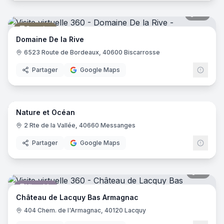
46
pano
Camping
Domaine De la Rive
6523 Route de Bordeaux, 40600 Biscarrosse
Partager
Google Maps
10
pano
Nature et Océan
Camping
2 Rte de la Vallée, 40660 Messanges
Partager
Google Maps
19
pano
Vignoble
Château de Lacquy Bas Armagnac
404 Chem. de l'Armagnac, 40120 Lacquy