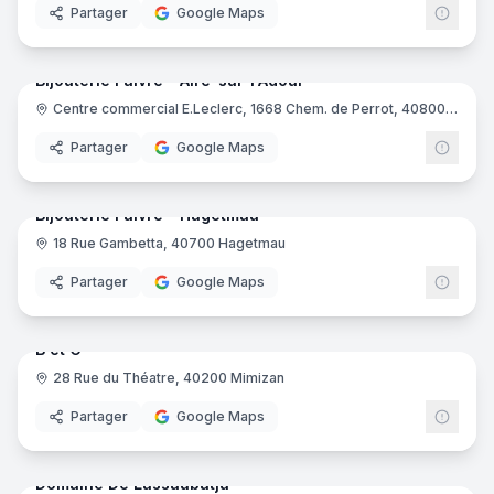
Partager
Google Maps
7
pano
Ajout récent
Bijouterie Faivre - Aire-sur-l'Adour
Bijouterie
Centre commercial E.Leclerc, 1668 Chem. de Perrot, 40800 Aire-sur-l'Adour
Partager
Google Maps
6
pano
Ajout récent
Bijouterie Faivre - Hagetmau
18 Rue Gambetta, 40700 Hagetmau
Bijouterie
Partager
Google Maps
5
pano
Ajout récent
B et C
28 Rue du Théatre, 40200 Mimizan
Restauration rapide
Partager
Google Maps
35
pano
Ajout récent
Domaine De Lassaubatju