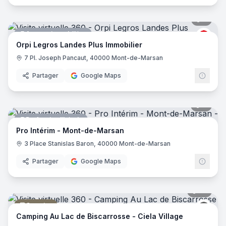
5
pano
Agence immobilière
ORPI
Orpi Legros Landes Plus Immobilier
7 Pl. Joseph Pancaut, 40000 Mont-de-Marsan
Partager
Google Maps
7
pano
Profession libérale
Pro Intérim - Mont-de-Marsan
3 Place Stanislas Baron, 40000 Mont-de-Marsan
Partager
Google Maps
53
pano
Camping
Ciela
Camping Au Lac de Biscarrosse - Ciela Village