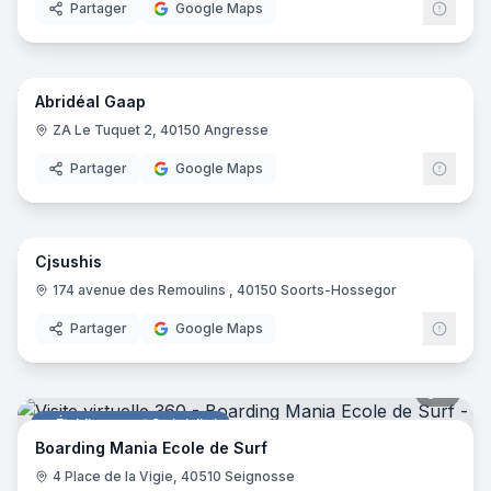
Partager
Google Maps
6
pano
Abridéal Gaap
Entreprise de construction
ZA Le Tuquet 2, 40150 Angresse
Partager
Google Maps
7
pano
Cjsushis
Restaurant
174 avenue des Remoulins , 40150 Soorts-Hossegor
Partager
Google Maps
5
pano
Établissement Spécialisé
Boarding Mania Ecole de Surf
4 Place de la Vigie, 40510 Seignosse