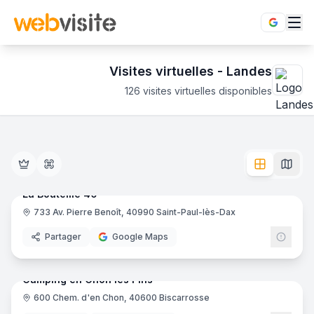
Visites virtuelles -
Landes
126
visites virtuelles disponibles
Établissements en visite virtuelle 360° dans le département
Découvrez le Landes en immersion totale 360°. 126 visites 
11
pano
Ajout récent
La Bouteille 40
733 Av. Pierre Benoît, 40990 Saint-Paul-lès-Dax
Caviste
Partager
Google Maps
23
pano
Ajout récent
Camping en Chon les Pins
600 Chem. d'en Chon, 40600 Biscarrosse
Camping