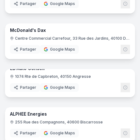
Partager
Google Maps
11
pano
McDonald's Dax
Restauration rapide
McDo
M
Centre Commercial Carrefour, 33 Rue des Jardins, 40100 Dax
Partager
Google Maps
7
pano
EB Auto Conseil
1074 Rte de Capbreton, 40150 Angresse
Concessionnaire automobile
Partager
Google Maps
7
pano
ALPHEE Energies
Magasin de bricolage
255 Rue des Compagnons, 40600 Biscarrosse
Partager
Google Maps