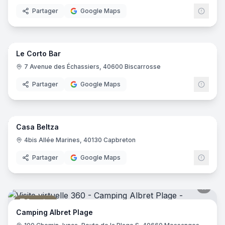
Partager
Google Maps
16
pano
Le Corto Bar
Restaurant
7 Avenue des Échassiers, 40600 Biscarrosse
Partager
Google Maps
7
pano
Casa Beltza
Bar
4bis Allée Marines, 40130 Capbreton
Partager
Google Maps
Camping
Camping Albret Plage