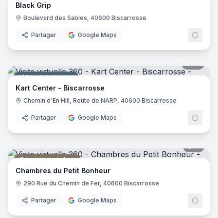
Black Grip
Magasin d'articles de sports
Boulevard des Sables, 40600 Biscarrosse
Partager
Google Maps
10
pano
Circuit de karting
Kart Center - Biscarrosse
Chemin d'En Hill, Route de NARP, 40600 Biscarrosse
Partager
Google Maps
11
pano
Chambre d'hôtes
Chambres du Petit Bonheur
290 Rue du Chemin de Fer, 40600 Biscarrosse
Partager
Google Maps