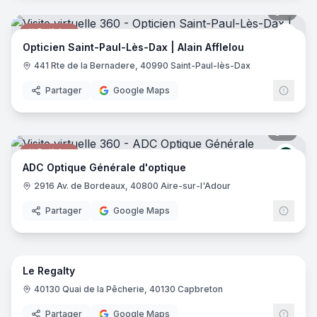
9
pano
Opticien
Alain
Opticien Saint-Paul-Lès-Dax | Alain Afflelou
441 Rte de la Bernadere, 40990 Saint-Paul-lès-Dax
Partager
Google Maps
7
pano
Opticien
Génér
ADC Optique Générale d'optique
2916 Av. de Bordeaux, 40800 Aire-sur-l'Adour
Partager
Google Maps
8
pano
Le Regalty
Restaurant
40130 Quai de la Pêcherie, 40130 Capbreton
Partager
Google Maps