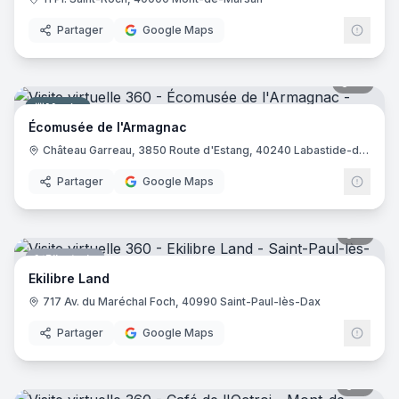
Partager
Google Maps
17
pano
Musée
Écomusée de l'Armagnac
Château Garreau, 3850 Route d'Estang, 40240 Labastide-d'Armagnac
Partager
Google Maps
8
pano
Bijouterie
Ekilibre Land
717 Av. du Maréchal Foch, 40990 Saint-Paul-lès-Dax
Partager
Google Maps
8
pano