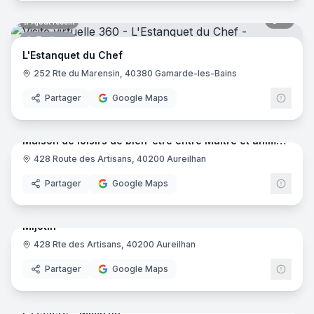
6
pano
Ajout récent
Traiteur
L'Estanquet du Chef
252 Rte du Marensin, 40380 Gamarde-les-Bains
Partager
Google Maps
25
pano
Ajout récent
Maison de loisirs de bien-être entre Maitre et animaux de compagnies
428 Route des Artisans, 40200 Aureilhan
Gîte
Partager
Google Maps
7
pano
Ajout récent
Mijotin
428 Rte des Artisans, 40200 Aureilhan
Restaurant
Partager
Google Maps
47
pano
Ajout récent
E.Leclerc - Mimizan