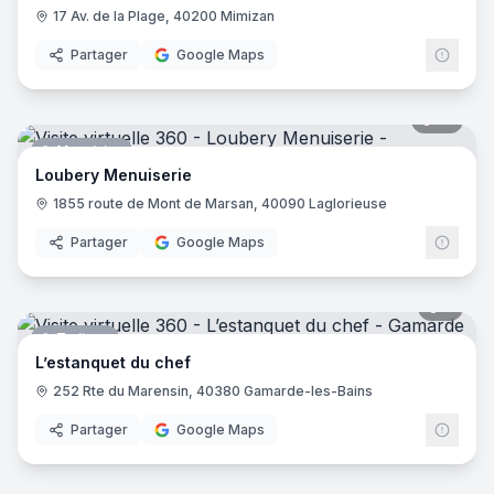
17 Av. de la Plage, 40200 Mimizan
Partager
Google Maps
17
pano
Menuisier
Loubery Menuiserie
1855 route de Mont de Marsan, 40090 Laglorieuse
Partager
Google Maps
5
pano
Traiteur
L’estanquet du chef
252 Rte du Marensin, 40380 Gamarde-les-Bains
Partager
Google Maps