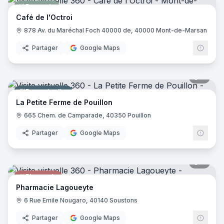
Brasserie
Café de l'Octroi
878 Av. du Maréchal Foch 40000 de, 40000 Mont-de-Marsan
Partager
Google Maps
9
pano
Parc animalier
La Petite Ferme de Pouillon
665 Chem. de Camparade, 40350 Pouillon
Partager
Google Maps
9
pano
Pharmacie
Pharmacie Lagoueyte
6 Rue Emile Nougaro, 40140 Soustons
Partager
Google Maps