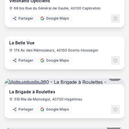
Vittonatto Opticiens
Opticien
68 bis Rue du Général de Gaulle, 40130 Capbreton
Partager
Google Maps
8
pano
La Belle Vue
Opticien
174 Av. des Rémouleurs, 40150 Soorts-Hossegor
Partager
Google Maps
9
pano
Activité sportive
La Brigade à Roulettes
319 Rte de Monségur, 40700 Hagetmau
Partager
Google Maps
40
pano