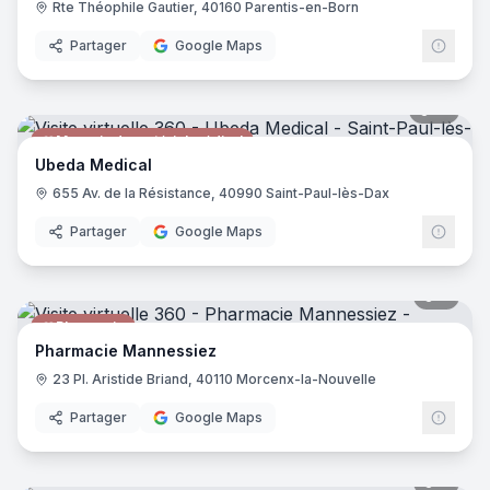
Rte Théophile Gautier, 40160 Parentis-en-Born
Partager
Google Maps
15
pano
Magasin de matériel médical
Ubeda Medical
655 Av. de la Résistance, 40990 Saint-Paul-lès-Dax
Partager
Google Maps
7
pano
Pharmacie
Pharmacie Mannessiez
23 Pl. Aristide Briand, 40110 Morcenx-la-Nouvelle
Partager
Google Maps
7
pano