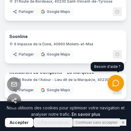
31 Route de Bordeaux, 40230 Saint-Vincent-de-Tyrosse
Agence immobilière
ORPI
Partager
Google Maps
8
pano
Soonline
Activité sportive
6 Impasse de la Dune, 40660 Moliets-et-Maa
Partager
Google Maps
8
pano
Besoin d'aide ?
Restaurant La Guinguette - La Marquèze
226 Route de l'Adour - Lieu dit de la Marquèze, 40230 Josse
Restaurant
Partager
Google Maps
44
pano
Nous utilisons des cookies pour optimiser votre navigation et
analyser notre trafic.
En savoir plus
Résidence hôtelière
Nouvel Horizon Guest Center Landes
Accepter
Personnaliser
Continuer sans accepter
1 Impasse du Couchant, 40480 Vieux-Boucau-les-Bains