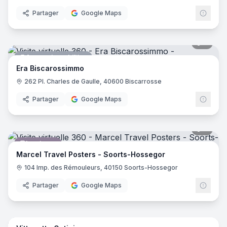
Partager
Google Maps
7
pano
Agence immobilière
Era Biscarossimmo
262 Pl. Charles de Gaulle, 40600 Biscarrosse
Partager
Google Maps
8
pano
Imprimeur
Marcel Travel Posters - Soorts-Hossegor
104 Imp. des Rémouleurs, 40150 Soorts-Hossegor
Partager
Google Maps
8
pano