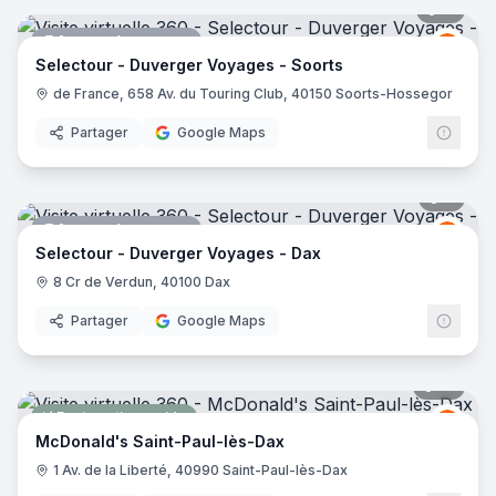
11
pano
Agence de voyages
Selec
S
Selectour - Duverger Voyages - Soorts
de France, 658 Av. du Touring Club, 40150 Soorts-Hossegor
Partager
Google Maps
6
pano
Agence de voyages
Selec
S
Selectour - Duverger Voyages - Dax
8 Cr de Verdun, 40100 Dax
Partager
Google Maps
12
pano
Restauration rapide
McDo
M
McDonald's Saint-Paul-lès-Dax
1 Av. de la Liberté, 40990 Saint-Paul-lès-Dax