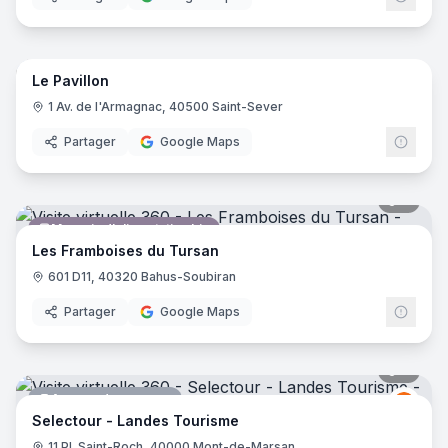
11
pano
Le Pavillon
Restaurant
1 Av. de l'Armagnac, 40500 Saint-Sever
Partager
Google Maps
7
pano
Magasin d'alimentation bio
Les Framboises du Tursan
601 D11, 40320 Bahus-Soubiran
Partager
Google Maps
8
pano
Agence de voyages
Selec
S
Selectour - Landes Tourisme
11 Pl. Saint-Roch, 40000 Mont-de-Marsan