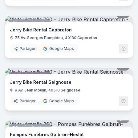
8
pano
Location de vélos
Jerry Bike Rental Capbreton
75 Av. Georges Pompidou, 40130 Capbreton
Partager
Google Maps
9
pano
Magasin de vélos
Jerry Bike Rental Seignosse
9 Av. Jean Moulin, 40510 Seignosse
Partager
Google Maps
7
pano
Pompes funèbres
Pompes Funèbres Galbrun-Heslot