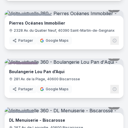
9
pano
Agence immobilière
Pierres Océanes Immobilier
2328 Av. du Quatier Neuf, 40390 Saint-Martin-de-Seignanx
Partager
Google Maps
7
pano
Boulangerie
Boulangerie Lou Pan d'Aqui
281 Av. de la Plage, 40600 Biscarrosse
Partager
Google Maps
8
pano
Menuisier
DL Menuiserie - Biscarosse
267 Av. de Laouadie, 40600 Biscarrosse