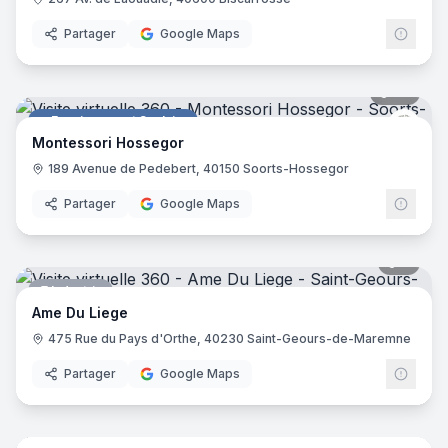
Partager
Google Maps
26
pano
Enseignement Scolaire
Mont
Montessori Hossegor
189 Avenue de Pedebert, 40150 Soorts-Hossegor
Partager
Google Maps
7
pano
Industrie
Ame Du Liege
475 Rue du Pays d'Orthe, 40230 Saint-Geours-de-Maremne
Partager
Google Maps
5
pano