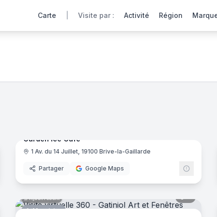
Carte
|
Visite par :
Activité
Région
Marqu
Corrèze
, région Nouvelle-Aquitaine
virtuelles en Nouvelle-Aquitaine. Une expérience Webvisite 
noramas
11
panora
Ajout récent
Garden Ice Café
1 Av. du 14 Juillet, 19100 Brive-la-Gaillarde
Restaurant
Partager
Google Maps
noramas
6
panora
Ajout récent
Menuisier
oupe U