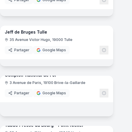
5
panoramas
mas
Jeff de Bruges Tulle
Chocolatier
Jeff de Brug
JD
35 Avenue Victor Hugo, 19000 Tulle
Partager
Google Maps
5
panoramas
mas
Comptoir national de l'or
3 Avenue de Paris, 19100 Brive-la-Gaillarde
Bijouterie
Comptoir nati
Partager
Google Maps
8
panoramas
mas
Tabac Presse du Bourg - Point Nickel