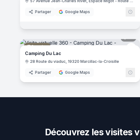
Restaurant
57 Avenue Jean-Charles Rivet, Espace Migot - Route de Bordeaux, 19100 Brive-la-Gaillarde
Partager
Google Maps
27
pa
Camping
Aq
Camping Du Lac
28 Route du viaduc, 19320 Marcillac-la-Croisille
Partager
Google Maps
Découvrez les visites v