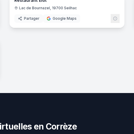
Restaurant Elot
Restaurant
Lac de Bournazel, 19700 Seilhac
Partager
Google Maps
noramas
uadis Loisirs
irtuelles en Corrèze