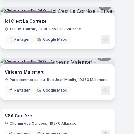
mas
6
panoramas
Magasin de vêtements
Ici C’est La Corrèze
17 Rue Toulzac, 19100 Brive-la-Gaillarde
Partager
Google Maps
mas
16
panoramas
Magasin de vêtements
Virjeans Malemort
Parc commercial du, Rue Jean Moulin, 19360 Malemort
Partager
Google Maps
mas
43
panoramas
VSA Corrèze
Camping
ld's
Chemin des Cancous, 19240 Allassac
Partager
Google Maps