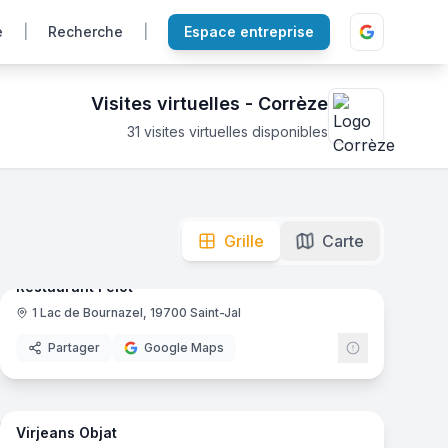
e
|
Recherche
|
Espace entreprise
Visites virtuelles -
Corrèze
31
visites virtuelles disponibles
unique. Cliquez pour explorer !
mas
11
panoramas
Grille
Carte
Ajout récent
Restaurant l'élot
1 Lac de Bournazel, 19700 Saint-Jal
Restaurant
Partager
Google Maps
15
panoramas
mas
Virjeans Objat
Magasin de vêtements