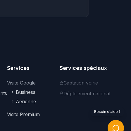
Bonjour ! Je suis votre assistant. Je peux
vous aider à trouver des visites
virtuelles, vous renseigner sur nos
services professionnels, ou répondre à
vos questions sur la plateforme.
Comment puis-je vous aider ?
Services
Services spéciaux
Visite Google
Captation voirie
Business
nts
Déploiement national
Aérienne
Explorer les visites
Services pro
Google Street View
Besoin d'aide ?
Visite Premium
Nous contacter