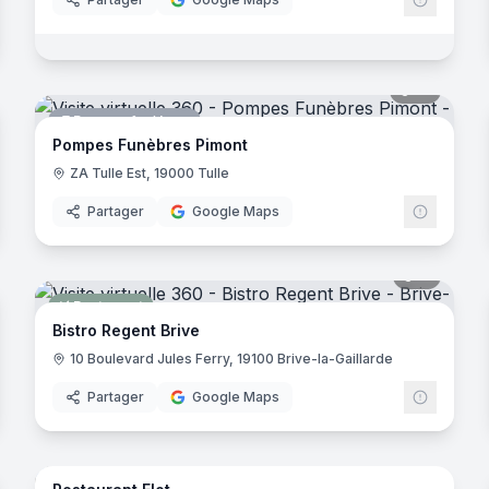
noramas
14
panora
Pompes funèbres
ol
Pompes Funèbres Pimont
ZA Tulle Est, 19000 Tulle
Partager
Google Maps
noramas
11
panora
Restaurant
Bistro Regent Brive
10 Boulevard Jules Ferry, 19100 Brive-la-Gaillarde
Partager
Google Maps
noramas
10
panora