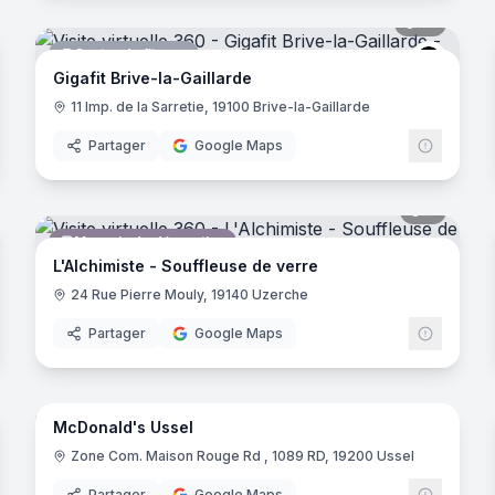
noramas
19
panora
Centre de fitness
Gigafit
Gigafit Brive-la-Gaillarde
11 Imp. de la Sarretie, 19100 Brive-la-Gaillarde
Partager
Google Maps
noramas
7
panora
Magasin de décoration
L'Alchimiste - Souffleuse de verre
24 Rue Pierre Mouly, 19140 Uzerche
Partager
Google Maps
24
panora
noramas
McDonald's Ussel
Restaurant
McDona
M
Zone Com. Maison Rouge Rd , 1089 RD, 19200 Ussel
Partager
Google Maps