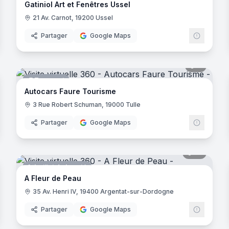
Gatiniol Art et Fenêtres Ussel
21 Av. Carnot, 19200 Ussel
Partager
Google Maps
noramas
8
panora
Transport
Autocars Faure Tourisme
3 Rue Robert Schuman, 19000 Tulle
Partager
Google Maps
noramas
12
panora
Institut de beauté
eis
A Fleur de Peau
35 Av. Henri IV, 19400 Argentat-sur-Dordogne
Partager
Google Maps