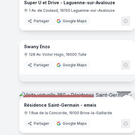
Super U et Drive - Laguenne-sur-Avalouze
1 Av. de Coulaud, 19150 Laguenne-sur-Avalouze
Partager
Google Maps
7
pa
Swany Enzo
Magasin de vêtements
128 Av. Victor Hugo, 19000 Tulle
Partager
Google Maps
40
pa
Résidence pour personnes âgées
em
Résidence Saint-Germain - emeis
1 Rue de la Concorde, 19100 Brive-la-Gaillarde
Partager
Google Maps