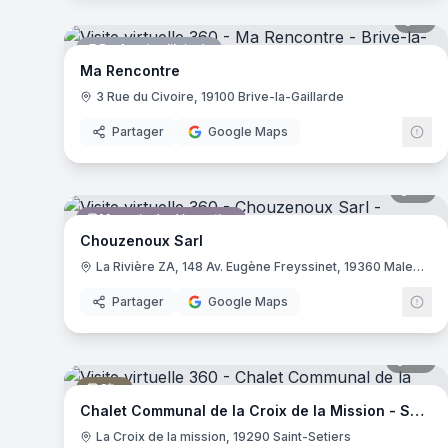
3
pa
Profession libérale
Ma Rencontre
3 Rue du Civoire, 19100 Brive-la-Gaillarde
Partager
Google Maps
15
pa
Magasin de décoration
Chouzenoux Sarl
La Rivière ZA, 148 Av. Eugène Freyssinet, 19360 Malemort-sur-Corrèze
Partager
Google Maps
23
pa
Gîte
Chalet Communal de la Croix de la Mission - Saint-Setiers
La Croix de la mission, 19290 Saint-Setiers