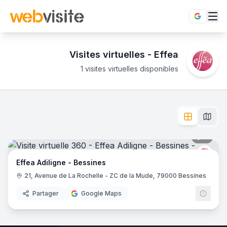
Visites virtuelles -
Effea
1 visites virtuelles disponibles
Établissements
Effea
en visite virtuelle 360°
Besoin de visualiser un établissement Effea avant de vous 
L'enseigne
Effea
dispose de
1
établissement
en visite virtuel
Effea Adiligne - Bessines
- Bessines
7
pano
Effea
Effea Adiligne - Bessines
21, Avenue de La Rochelle - ZC de la Mude, 79000 Bessines
Partager
Google Maps