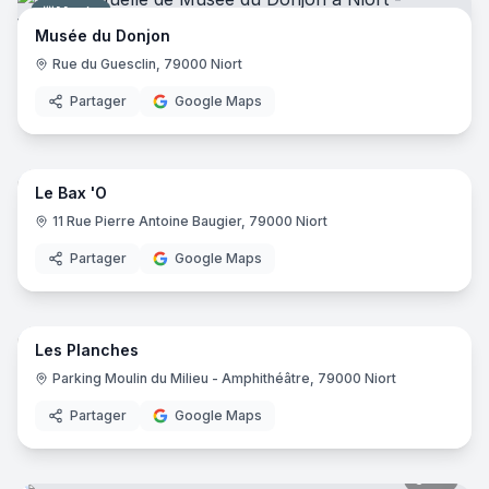
Musée
Musée du Donjon
Rue du Guesclin, 79000 Niort
Partager
Google Maps
7
pano
Le Bax 'O
Café
11 Rue Pierre Antoine Baugier, 79000 Niort
Partager
Google Maps
16
pano
Les Planches
Restaurant
Parking Moulin du Milieu - Amphithéâtre, 79000 Niort
Partager
Google Maps
42
pano