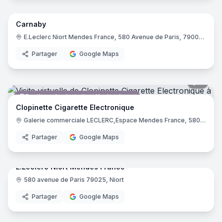
Carnaby
Magasin de vêtements
E.Leclerc Niort Mendes France, 580 Avenue de Paris, 79000 Niort
Partager
Google Maps
4
pano
Boutique de cigarettes électroniques
Clopinette Cigarette Electronique
Galerie commerciale LECLERC,Espace Mendes France, 580 Avenue de Paris, 79000 Niort
Partager
Google Maps
104
pano
E.Leclerc Niort Mendes France
580 avenue de Paris 79025, Niort
Supermarché
E.Lec
Partager
Google Maps