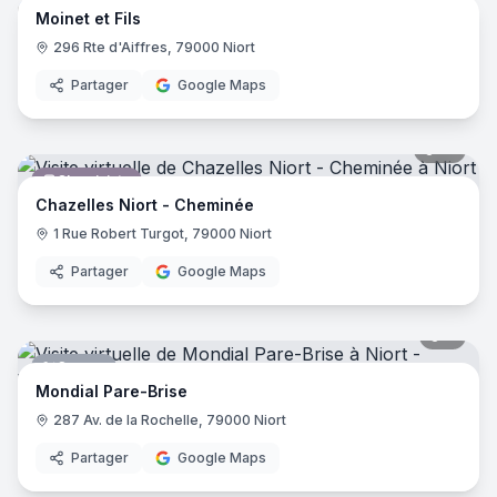
Moinet et Fils
Fleuriste
296 Rte d'Aiffres, 79000 Niort
Partager
Google Maps
10
pano
Cheministe
Chazelles Niort - Cheminée
1 Rue Robert Turgot, 79000 Niort
Partager
Google Maps
4
pano
Garage
Mondial Pare-Brise
287 Av. de la Rochelle, 79000 Niort
Partager
Google Maps
4
pano