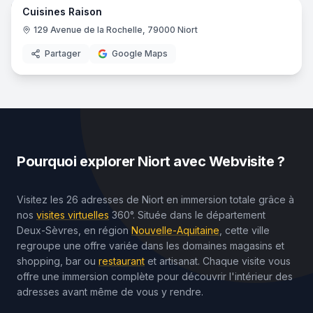
Cuisines Raison
Cuisiniste
Rais
RH
129 Avenue de la Rochelle, 79000 Niort
Partager
Google Maps
Pourquoi explorer
Niort
avec Webvisite ?
Visitez les 26 adresses de Niort en immersion totale grâce à
nos
visites virtuelles
360°. Située dans le département
Deux-Sèvres, en région
Nouvelle-Aquitaine
, cette ville
regroupe une offre variée dans les domaines magasins et
shopping, bar ou
restaurant
et artisanat. Chaque visite vous
offre une immersion complète pour découvrir l'intérieur des
adresses avant même de vous y rendre.