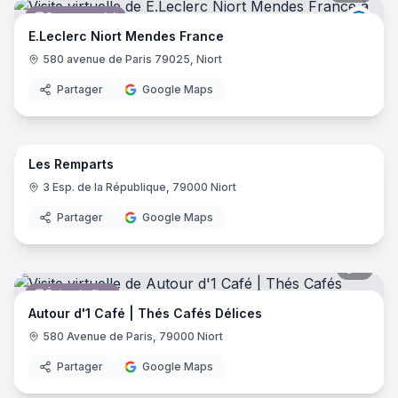
Supermarché
E.Lec
E.Leclerc Niort Mendes France
580 avenue de Paris 79025, Niort
Partager
Google Maps
9
pano
Les Remparts
Restaurant
3 Esp. de la République, 79000 Niort
Partager
Google Maps
5
pano
Épicerie fine
Autour d'1 Café | Thés Cafés Délices
580 Avenue de Paris, 79000 Niort
Partager
Google Maps
5
pano