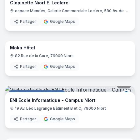
Clopinette Niort E. Leclerc
espace Mendes, Galerie Commerciale Leclerc, 580 Av. de Paris, 79000 Niort
Partager
Google Maps
14
pano
Moka Hôtel
Hôtel
82 Rue de la Gare, 79000 Niort
Partager
Google Maps
17
pano
Enseignement Supérieur
ENI E
ENI Ecole Informatique - Campus Niort
19 Av. Léo Lagrange Bâtiment B et C, 79000 Niort
Partager
Google Maps
9
pano