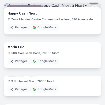
5
pano
Magasin de meubles
Happ
Happy Cash Niort
Zone Mendès Centre Commercial Leclerc, 580 Avenue de Paris, 79000 Niort
Partager
Google Maps
6
pano
Morin Eric
Salon de coiffure
580 Avenue de Paris, 79000 Niort
Partager
Google Maps
7
pano
L'Entr'Acte - Niort
9 Boulevard Main, 79000 Niort
Brasserie
Partager
Google Maps
5
pano