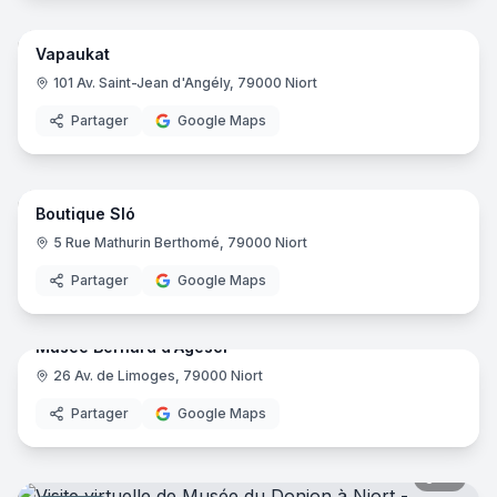
Vapaukat
Boutique de cigarettes électroniques
101 Av. Saint-Jean d'Angély, 79000 Niort
Partager
Google Maps
9
pano
Boutique Sló
Boutique d'articles de mode
5 Rue Mathurin Berthomé, 79000 Niort
Partager
Google Maps
34
pano
Musée Bernard d'Agesci
26 Av. de Limoges, 79000 Niort
Musée
Partager
Google Maps
21
pano