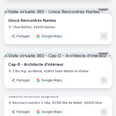
8
pano
Unicis Rencontres Nantes
1 Rue Buffon, 44000 Nantes
Partager
Google Maps
9
pano
Cap-D - Architecte d'intérieur
2 Bis Imp. du Munat, 42800 Saint-Martin-la-Plaine
Partager
Google Maps
7
pano
Cabinet Antonelli Stéphane
Raccourci numéro 2 villa, 50 BIS Rte de Bellet, 06200 Nice
Partager
Google Maps