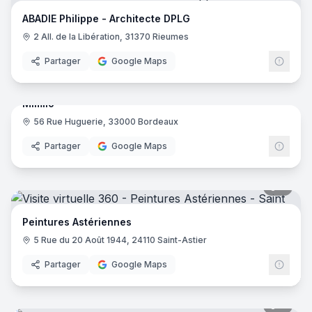
ABADIE Philippe - Architecte DPLG
2 All. de la Libération, 31370 Rieumes
Partager
Google Maps
11
pano
Mimilo
56 Rue Huguerie, 33000 Bordeaux
Partager
Google Maps
7
pano
Peintures Astériennes
5 Rue du 20 Août 1944, 24110 Saint-Astier
Partager
Google Maps
7
pano