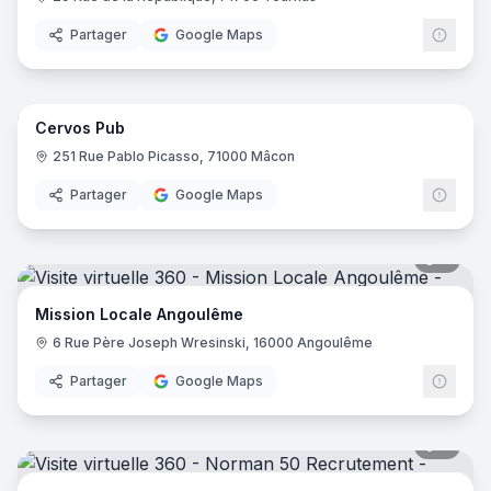
Partager
Google Maps
22
pano
Cervos Pub
251 Rue Pablo Picasso, 71000 Mâcon
Partager
Google Maps
6
pano
Mission Locale Angoulême
6 Rue Père Joseph Wresinski, 16000 Angoulême
Partager
Google Maps
6
pano