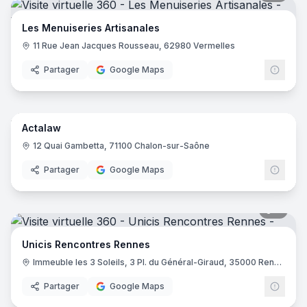
Les Menuiseries Artisanales
11 Rue Jean Jacques Rousseau, 62980 Vermelles
Partager
Google Maps
9
pano
Actalaw
12 Quai Gambetta, 71100 Chalon-sur-Saône
Partager
Google Maps
7
pano
Unicis Rencontres Rennes
Immeuble les 3 Soleils, 3 Pl. du Général-Giraud, 35000 Rennes
Partager
Google Maps