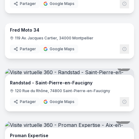
Partager
Google Maps
5
pano
Fred Moto 34
119 Av. Jacques Cartier, 34000 Montpellier
Partager
Google Maps
7
pano
Randstad - Saint-Pierre-en-Faucigny
120 Rue du Rhône, 74800 Saint-Pierre-en-Faucigny
Partager
Google Maps
13
pano
Proman Expertise