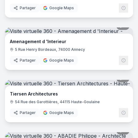
Partager
Google Maps
8
pano
Amenagement d 'Interieur
5 Rue Henry Bordeaux, 74000 Annecy
Partager
Google Maps
7
pano
Tiersen Architectures
54 Rue des Garottières, 44115 Haute-Goulaine
Partager
Google Maps
6
pano