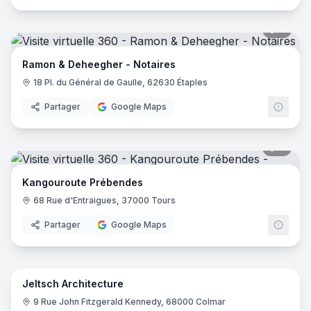
9
pano
Ramon & Deheegher - Notaires
18 Pl. du Général de Gaulle, 62630 Étaples
Partager
Google Maps
6
pano
Kangouroute Prébendes
68 Rue d'Entraigues, 37000 Tours
Partager
Google Maps
6
pano
Jeltsch Architecture
9 Rue John Fitzgerald Kennedy, 68000 Colmar