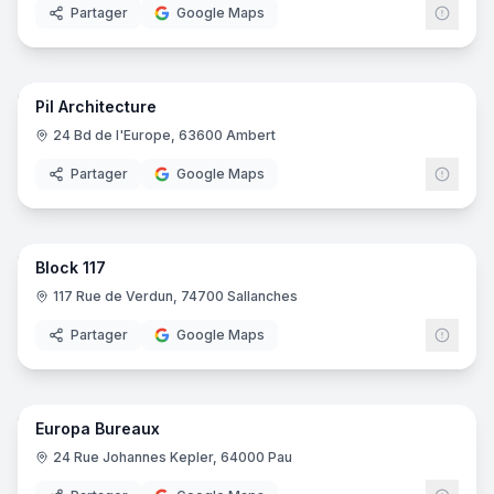
Partager
Google Maps
11
pano
Pil Architecture
24 Bd de l'Europe, 63600 Ambert
Partager
Google Maps
10
pano
Block 117
117 Rue de Verdun, 74700 Sallanches
Partager
Google Maps
17
pano
Europa Bureaux
24 Rue Johannes Kepler, 64000 Pau