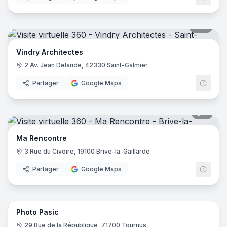
10
pano
Vindry Architectes
2 Av. Jean Delande, 42330 Saint-Galmier
Partager
Google Maps
3
pano
Ma Rencontre
3 Rue du Civoire, 19100 Brive-la-Gaillarde
Partager
Google Maps
7
pano
Photo Pasic
29 Rue de la République, 71700 Tournus