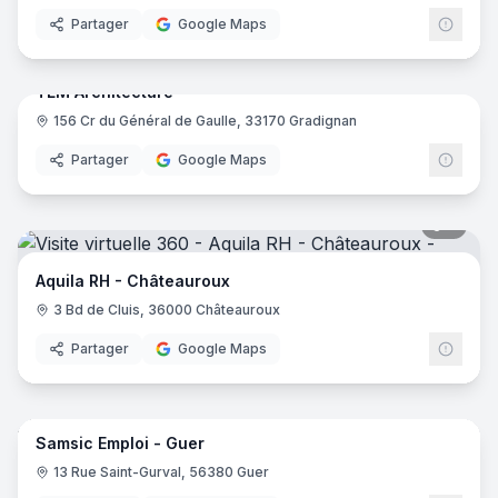
Partager
Google Maps
7
pano
TLM Architecture
156 Cr du Général de Gaulle, 33170 Gradignan
Partager
Google Maps
5
pano
Aquila RH - Châteauroux
3 Bd de Cluis, 36000 Châteauroux
Partager
Google Maps
7
pano
Samsic Emploi - Guer
13 Rue Saint-Gurval, 56380 Guer