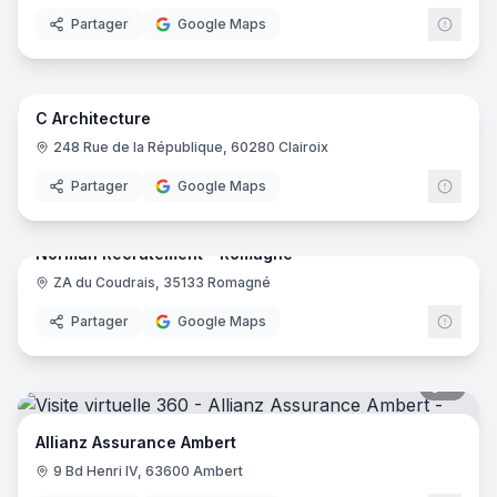
Partager
Google Maps
8
pano
C Architecture
248 Rue de la République, 60280 Clairoix
Partager
Google Maps
7
pano
Norman Recrutement - Romagné
ZA du Coudrais, 35133 Romagné
Partager
Google Maps
8
pano
Allianz Assurance Ambert
9 Bd Henri IV, 63600 Ambert