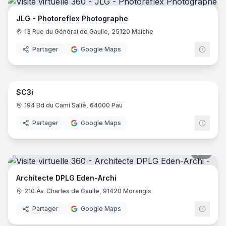
JLG - Photoreflex Photographe
13 Rue du Général de Gaulle, 25120 Maîche
Partager
Google Maps
14
pano
SC3i
194 Bd du Cami Salié, 64000 Pau
Partager
Google Maps
8
pano
Architecte DPLG Eden-Archi
210 Av. Charles de Gaulle, 91420 Morangis
Partager
Google Maps