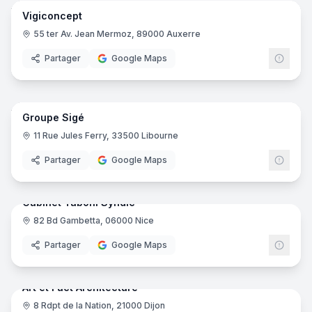
Vigiconcept
55 ter Av. Jean Mermoz, 89000 Auxerre
Partager
Google Maps
8
pano
Groupe Sigé
11 Rue Jules Ferry, 33500 Libourne
Partager
Google Maps
8
pano
Cabinet Taboni Syndic
82 Bd Gambetta, 06000 Nice
Partager
Google Maps
8
pano
Art et Fact Architecture
8 Rdpt de la Nation, 21000 Dijon