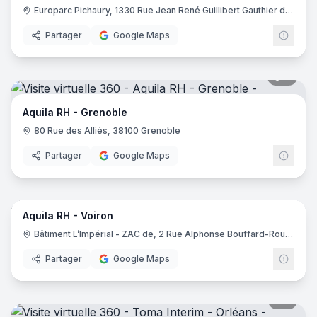
Europarc Pichaury, 1330 Rue Jean René Guillibert Gauthier de la Lauzière Bât A1, 13290 Aix-en-Provence
Partager
Google Maps
4
pano
Aquila RH - Grenoble
80 Rue des Alliés, 38100 Grenoble
Partager
Google Maps
7
pano
Aquila RH - Voiron
Bâtiment L’Impérial - ZAC de, 2 Rue Alphonse Bouffard-Roupé, 38500 Voiron
Partager
Google Maps
5
pano