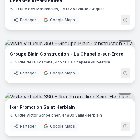
Phenome Architectures
10 Rue des Maréchales, 35132 Vezin-le-Coquet
Partager
Google Maps
6
pano
Groupe Blain Construction - La Chapelle-sur-Erdre
3 Rue de la Toscane, 44240 La Chapelle-sur-Erdre
Partager
Google Maps
8
pano
Iker Promotion Saint Herblain
6 Rue Victor Schoelcher, 44800 Saint-Herblain
Partager
Google Maps
8
pano