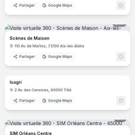
Partager
Google Maps
10
pano
Scènes de Maison
110 Av. de Marlioz, 73100 Aix-les-Bains
Partager
Google Maps
15
pano
Isagri
2 Av. des Censives, 60000 Tillé
Partager
Google Maps
7
pano
SIM Orléans Centre