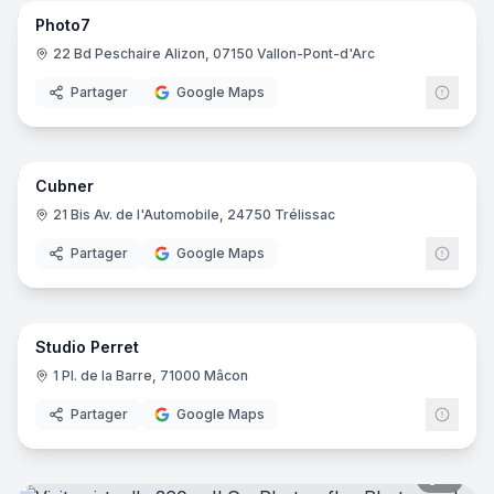
Photo7
22 Bd Peschaire Alizon, 07150 Vallon-Pont-d'Arc
Partager
Google Maps
9
pano
Cubner
21 Bis Av. de l'Automobile, 24750 Trélissac
Partager
Google Maps
7
pano
Studio Perret
1 Pl. de la Barre, 71000 Mâcon
Partager
Google Maps
6
pano