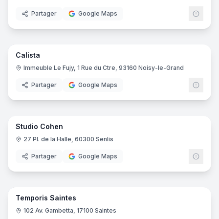
Partager
Google Maps
13
pano
Calista
Immeuble Le Fujy, 1 Rue du Ctre, 93160 Noisy-le-Grand
Partager
Google Maps
13
pano
Studio Cohen
27 Pl. de la Halle, 60300 Senlis
Partager
Google Maps
7
pano
Temporis Saintes
102 Av. Gambetta, 17100 Saintes