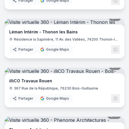
Partager
Google Maps
8
pano
Léman Intérim - Thonon les Bains
Résidence la Sapinière, 11 Av. des Vallées, 74200 Thonon-les-Bains
Partager
Google Maps
6
pano
illiCO Travaux Rouen
367 Rue de la République, 76230 Bois-Guillaume
Partager
Google Maps
10
pano