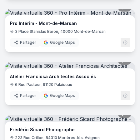
7
pano
Pro Intérim - Mont-de-Marsan
3 Place Stanislas Baron, 40000 Mont-de-Marsan
Partager
Google Maps
7
pano
Atelier Franciosa Architectes Associés
6 Rue Pasteur, 91120 Palaiseau
Partager
Google Maps
7
pano
Frédéric Sicard Photographe
223 Rue Crillon, 84310 Morières-lès-Avignon