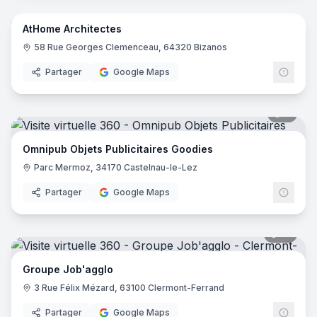
AtHome Architectes
58 Rue Georges Clemenceau, 64320 Bizanos
Partager
Google Maps
8
pano
Omnipub Objets Publicitaires Goodies
Parc Mermoz, 34170 Castelnau-le-Lez
Partager
Google Maps
10
pano
Groupe Job'agglo
3 Rue Félix Mézard, 63100 Clermont-Ferrand
Partager
Google Maps