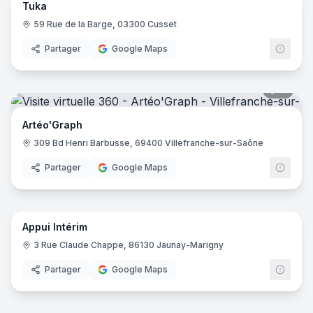
Tuka
59 Rue de la Barge, 03300 Cusset
Partager
Google Maps
11
pano
Artéo'Graph
309 Bd Henri Barbusse, 69400 Villefranche-sur-Saône
Partager
Google Maps
8
pano
Appui Intérim
3 Rue Claude Chappe, 86130 Jaunay-Marigny
Partager
Google Maps
8
pano