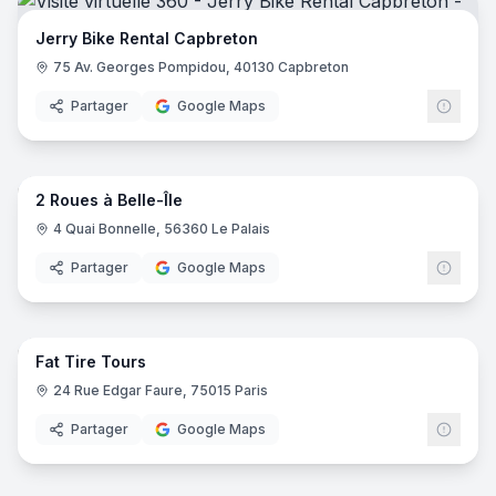
Jerry Bike Rental Capbreton
75 Av. Georges Pompidou, 40130 Capbreton
Partager
Google Maps
7
pano
2 Roues à Belle-Île
4 Quai Bonnelle, 56360 Le Palais
Partager
Google Maps
12
pano
Fat Tire Tours
24 Rue Edgar Faure, 75015 Paris
Partager
Google Maps
9
pano