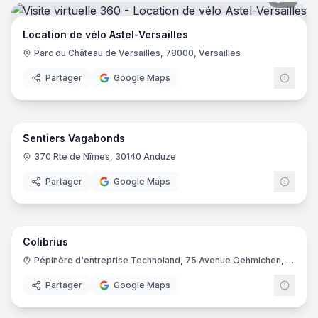
Location de vélo Astel-Versailles
Parc du Château de Versailles, 78000, Versailles
Partager
Google Maps
6
pano
Sentiers Vagabonds
370 Rte de Nîmes, 30140 Anduze
Partager
Google Maps
9
pano
Colibrius
Pépinère d'entreprise Technoland, 75 Avenue Oehmichen, 25460 Étupes
Partager
Google Maps
5
pano