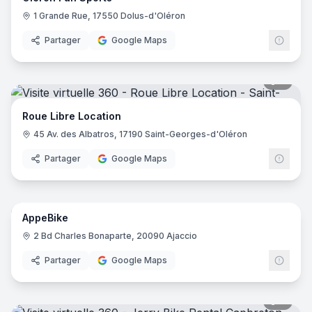
1 Grande Rue, 17550 Dolus-d'Oléron
Partager
Google Maps
8
pano
Roue Libre Location
45 Av. des Albatros, 17190 Saint-Georges-d'Oléron
Partager
Google Maps
12
pano
AppeBike
2 Bd Charles Bonaparte, 20090 Ajaccio
Partager
Google Maps
8
pano