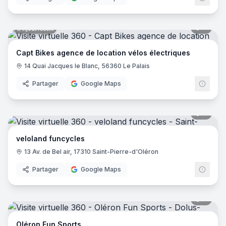
Location de vélo Astel-Versailles
- Versailles
Sentiers Vagabonds
- Anduze
7
pano
Ajout récent
Colibrius
- Étupes
Ardiden Vélos
- Esquièze-Sère
Capt Bikes agence de location vélos électriques
Green E-Bike Country
- Saint-Nizier-Du-Moucherotte
14 Quai Jacques le Blanc, 56360 Le Palais
2 Roues Vertes
- Toulouse
Partager
Google Maps
Vélo Luberon
- Pertuis
Les Green'Bikes
- Goudargues
7
pano
veloland funcycles
13 Av. de Bel air, 17310 Saint-Pierre-d'Oléron
Partager
Google Maps
9
pano
Oléron Fun Sports