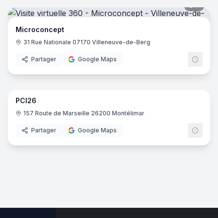
6
pano
Microconcept
31 Rue Nationale 07170 Villeneuve-de-Berg‎
Partager
Google Maps
6
pano
PCI26
157 Route de Marseille 26200 Montélimar‎
Partager
Google Maps