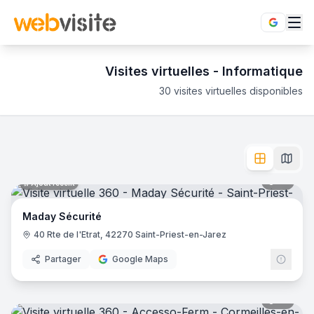
Visites virtuelles -
Informatique
30
visites virtuelles disponibles
Informatique
en visite virtuelle 360°
- Service
Immergez-vous dans les espaces dédiés à l'informatique grâc
Maday Sécurité
- Saint-Priest-en-Jarez
Accesso-Ferm
- Cormeilles-en-Parisis
19
pano
Ajout récent
AF Télécoms
- Ranville
Vizeo
- Villeurbanne
Maday Sécurité
SOS Informatique 89
- Appoigny
40 Rte de l'Etrat, 42270 Saint-Priest-en-Jarez
Son-Vidéo.com Lyon
- Lyon
Son-Video.com Paris Est - Champigny
- Champigny-sur-M
Partager
Google Maps
Son-Vidéo.com Paris 8
- Paris
Son-Vidéo.com Paris 7
- Paris
17
pano
Dcom-Solutions
- Chasseneuil-du-Poitou