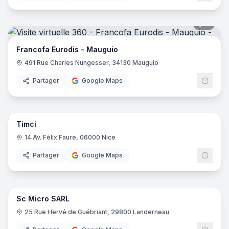
9
pano
Francofa Eurodis - Mauguio
491 Rue Charles Nungesser, 34130 Mauguio
Partager
Google Maps
15
pano
Timci
14 Av. Félix Faure, 06000 Nice
Partager
Google Maps
10
pano
Sc Micro SARL
25 Rue Hervé de Guébriant, 29800 Landerneau