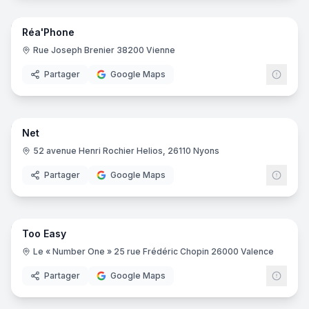
Réa'Phone
Rue Joseph Brenier 38200 Vienne
Partager
Google Maps
4
pano
Net
52 avenue Henri Rochier Helios, 26110 Nyons
Partager
Google Maps
11
pano
Too Easy
Le « Number One » 25 rue Frédéric Chopin 26000 Valence
Partager
Google Maps