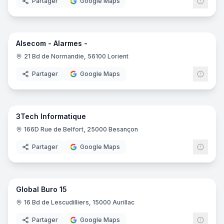
Partager
Google Maps
7
pano
Alsecom - Alarmes -
21 Bd de Normandie, 56100 Lorient
Partager
Google Maps
5
pano
3Tech Informatique
166D Rue de Belfort, 25000 Besançon
Partager
Google Maps
4
pano
Global Buro 15
16 Bd de Lescudilliers, 15000 Aurillac
Partager
Google Maps