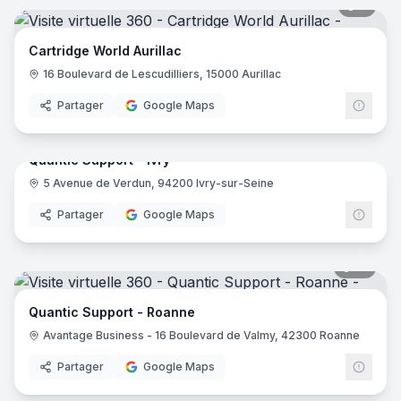
4
pano
Cartridge World Aurillac
16 Boulevard de Lescudilliers, 15000 Aurillac
Partager
Google Maps
7
pano
Quantic Support - Ivry
5 Avenue de Verdun, 94200 Ivry-sur-Seine
Partager
Google Maps
10
pano
Quantic Support - Roanne
Avantage Business - 16 Boulevard de Valmy, 42300 Roanne
Partager
Google Maps
5
pano