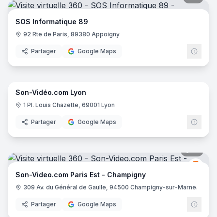
Microconcept
- Villeneuve-de-Berg
PCI26
- Montélimar
SOS Informatique 89
92 Rte de Paris, 89380 Appoigny
Partager
Google Maps
19
pano
Son-Vidéo.com Lyon
Son-
S
1 Pl. Louis Chazette, 69001 Lyon
Partager
Google Maps
14
pano
Son-
S
Son-Video.com Paris Est - Champigny
309 Av. du Général de Gaulle, 94500 Champigny-sur-Marne.
Partager
Google Maps