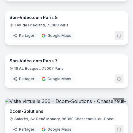
11
pano
Son-Vidéo.com Paris 8
Son-
S
1 Av. de Friedland, 75008 Paris
Partager
Google Maps
11
pano
Son-Vidéo.com Paris 7
Son-
S
16 Av. Bosquet, 75007 Paris
Partager
Google Maps
6
pano
Dcom-Solutions
Antarès, Av. René Monory, 86360 Chasseneuil-du-Poitou
Partager
Google Maps