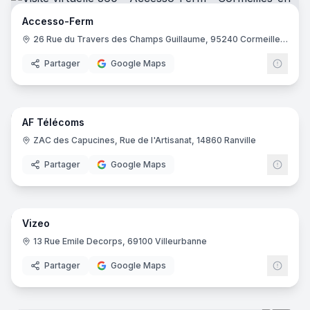
Francofa Eurodis - Mauguio
- Mauguio
Accesso-Ferm
Timci
- Nice
26 Rue du Travers des Champs Guillaume, 95240 Cormeilles-en-Parisis
Sc Micro SARL
- Landerneau
Partager
Google Maps
Alsecom - Alarmes -
- Lorient
3Tech Informatique
- Besançon
17
pano
Global Buro 15
- Aurillac
U Technologie
- Alissas
AF Télécoms
Info-ka
- Égat
ZAC des Capucines, Rue de l'Artisanat, 14860 Ranville
Images Photo Paris
- Paris
Partager
Google Maps
Espace Technologie
- Challans
JEMS group
- Neuilly-sur-Seine
29
pano
Hubside.Store Salaise-sur-Sanne
- Salaise-sur-Sanne
Cartridge World Aurillac
- Aurillac
Vizeo
Quantic Support - Ivry
- Ivry-sur-Seine
13 Rue Emile Decorps, 69100 Villeurbanne
Quantic Support - Roanne
- Roanne
Partager
Google Maps
Réa'Phone
- Vienne
Net
- Nyons
Too Easy
- Valence
8
pano