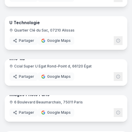
18
pano
U Technologie
Grou
GU
Quartier Clé du Sac, 07210 Alissas
Partager
Google Maps
6
pano
Info-ka
Ccial Super U Egat Rond-Point d, 66120 Égat
Partager
Google Maps
8
pano
Images Photo Paris
6 Boulevard Beaumarchais, 75011 Paris
Partager
Google Maps
22
pano