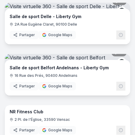
21
pano
Liber
Salle de sport Delle - Liberty Gym
2A Rue Eugène Claret, 90100 Delle
Partager
Google Maps
23
pano
Liber
Salle de sport Belfort Andelnans - Liberty Gym
16 Rue des Prés, 90400 Andelnans
Partager
Google Maps
17
pano
NR Fitness Club
2 Pl. de l'Église, 33590 Vensac
Partager
Google Maps