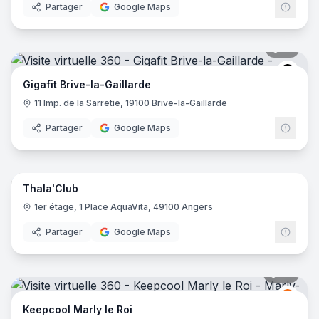
Partager
Google Maps
19
pano
Gigafi
Gigafit Brive-la-Gaillarde
11 Imp. de la Sarretie, 19100 Brive-la-Gaillarde
Partager
Google Maps
50
pano
Thala'Club
1er étage, 1 Place AquaVita, 49100 Angers
Partager
Google Maps
22
pano
Keep
K
Keepcool Marly le Roi