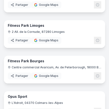
Partager
Google Maps
22
pano
Fitness Park Limoges
Fitne
FP
2 All. de la Cornude, 87280 Limoges
Partager
Google Maps
19
pano
Fitness Park Bourges
Fitne
FP
Centre commercial Avaricum, Av. de Peterborough, 18000 Bourges
Partager
Google Maps
10
pano
Opus Sport
L'Adroit, 04370 Colmars-les-Alpes