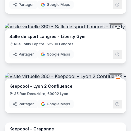
Partager
Google Maps
18
pano
Liber
Salle de sport Langres - Liberty Gym
Rue Louis Lepitre, 52200 Langres
Partager
Google Maps
24
pano
Keep
K
Keepcool - Lyon 2 Confluence
35 Rue Denuzière, 69002 Lyon
Partager
Google Maps
19
pano
Keepcool - Craponne
Keep
K