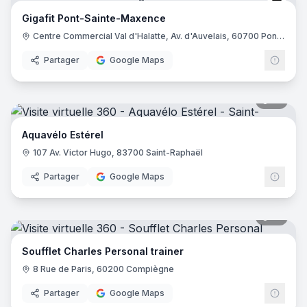
Gigafi
Gigafit Pont-Sainte-Maxence
Centre Commercial Val d'Halatte, Av. d'Auvelais, 60700 Pont-Sainte-Maxence
Partager
Google Maps
10
pano
Aquavélo Estérel
107 Av. Victor Hugo, 83700 Saint-Raphaël
Partager
Google Maps
12
pano
Soufflet Charles Personal trainer
8 Rue de Paris, 60200 Compiègne
Partager
Google Maps