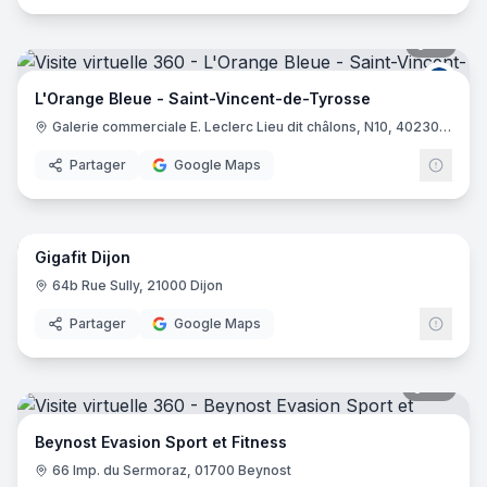
CrossFit Lyon
- Saint-Priest
10
pano
L'Appart Fitness Crémieu
- Saint-Romain-de-Jalionas
Pur Pilates
- Villeurbanne
L Ora
L'Orange Bleue - Saint-Vincent-de-Tyrosse
Aquafitcenter
- Bagnols-sur-Cèze
Galerie commerciale E. Leclerc Lieu dit châlons, N10, 40230 Saint-Vincent-de-Tyrosse
L'Appart Fitness Salaise Chanas 2
- Salaise-sur-Sanne
L'Appart Fitness Vienne Seyssuel
- Seyssuel
Partager
Google Maps
L'Appart Fitness Salaise Chanas
- Salaise-sur-Sanne
40
pano
Amazonia
- Montélimar
UrbanSport Sommières
- Sommières
Gigafit Dijon
UrbanSport Ganges
- Ganges
Gigafi
64b Rue Sully, 21000 Dijon
Ladymoving
- Les Angles
Déferlante Fitness
- Bourg de Péage
Partager
Google Maps
Keep Cool Pierrelatte
- Pierrelatte
Studio Form - Nyons
- Nyons
30
pano
Studio Form - Bollène
- Bollène
Waterbike Montélimar
- Montélimar
Beynost Evasion Sport et Fitness
Studio Form - Vaison
- Vaison-la-romaine
66 Imp. du Sermoraz, 01700 Beynost