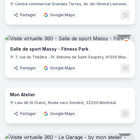
Centre commercial Grandes Terres, Av. de l'Amiral Lemonnier, 78160 Marly-le-Roi
Partager
Google Maps
15
pano
Fitne
FP
Salle de sport Massy - Fitness Park
7, rue du Théâtre - Pl. Antoine de Saint-Exupéry, 91300 Massy
Partager
Google Maps
9
pano
Mon Atelier
Lieu dit St Orens, Route vers Gondrin, 32250 Montréal
Partager
Google Maps
9
pano