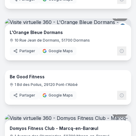
22
pano
L Ora
L'Orange Bleue Dormans
10 Rue Jean de Dormans, 51700 Dormans
Partager
Google Maps
15
pano
Be Good Fitness
1 Bd des Poilus, 29120 Pont-l'Abbé
Partager
Google Maps
48
pano
Domyos Fitness Club - Marcq-en-Barœul