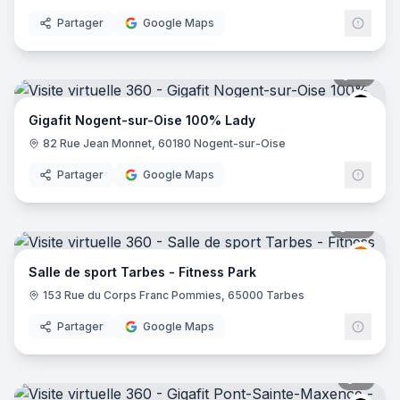
Partager
Google Maps
17
pano
Gigafi
Gigafit Nogent-sur-Oise 100% Lady
82 Rue Jean Monnet, 60180 Nogent-sur-Oise
Partager
Google Maps
24
pano
Fitne
FP
Salle de sport Tarbes - Fitness Park
153 Rue du Corps Franc Pommies, 65000 Tarbes
Partager
Google Maps
9
pano