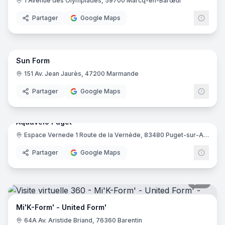
1 Avenue des Olympiades, 59700 Marcq-en-Barœul
Partager
Google Maps
21
pano
Sun Form
151 Av. Jean Jaurès, 47200 Marmande
Partager
Google Maps
7
pano
Aquavélo Puget
Espace Vernede 1 Route de la Vernède, 83480 Puget-sur-Argens
Partager
Google Maps
15
pano
Mi'K-Form' - United Form'
64A Av. Aristide Briand, 76360 Barentin