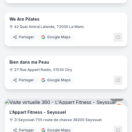
9
pano
We Are Pilates
42 Quai Amiral Lalande, 72000 Le Mans
Partager
Google Maps
11
pano
Bien dans ma Peau
27 Rue Appert Raulin, 51530 Oiry
Partager
Google Maps
12
pano
L'App
LF
L'Appart Fitness - Seyssuel
ZI Seyssuel 755 route de chasse 38200 Seyssuel
Partager
Google Maps