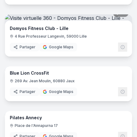
28
pano
Domyos Fitness Club - Lille
4 Rue Professeur Langevin, 59000 Lille
Partager
Google Maps
14
pano
Blue Lion CrossFit
269 Av. Jean Moulin, 60880 Jaux
Partager
Google Maps
10
pano
Pilates Annecy
Place de l'Annapurna 17
Partager
Google Maps