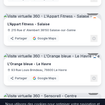
29
pano
L'App
LF
L'Appart Fitness - Salaise
215 Rue d' Alembert 38150 Salaise-sur-Sanne
Partager
Google Maps
17
pano
L Ora
L'Orange bleue - Le Havre
93 Rue Louis Brindeau, 76600 Le Havre
Partager
Google Maps
11
pano
Sensorell - Centre d'Amincissement
Nous utilisons des cookies pour optimiser votre navigation et