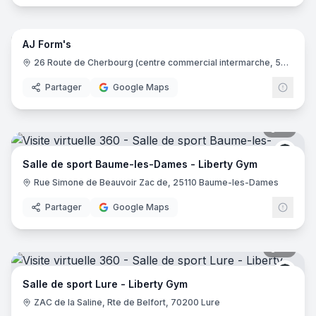
20
pano
AJ Form's
26 Route de Cherbourg (centre commercial intermarche, 50340 Les Pieux
Partager
Google Maps
17
pano
Liber
Salle de sport Baume-les-Dames - Liberty Gym
Rue Simone de Beauvoir Zac de, 25110 Baume-les-Dames
Partager
Google Maps
16
pano
Liber
Salle de sport Lure - Liberty Gym
ZAC de la Saline, Rte de Belfort, 70200 Lure