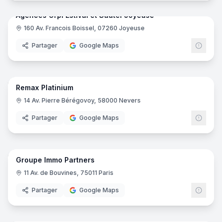
Agences Orpi Estival et Sautel Joyeuse
160 Av. Francois Boissel, 07260 Joyeuse
ORPI
Partager
Google Maps
8
pano
Remax Platinium
14 Av. Pierre Bérégovoy, 58000 Nevers
Partager
Google Maps
5
pano
Groupe Immo Partners
11 Av. de Bouvines, 75011 Paris
Partager
Google Maps
7
pano