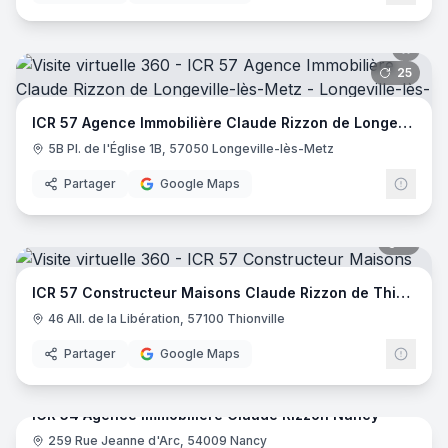
25
pano
ICR 57 Agence Immobilière Claude Rizzon de Longeville-lès-Metz
5B Pl. de l'Église 1B, 57050 Longeville-lès-Metz
Partager
Google Maps
8
pano
ICR 57 Constructeur Maisons Claude Rizzon de Thionville
46 All. de la Libération, 57100 Thionville
Partager
Google Maps
9
pano
ICR 54 Agence immobilière Claude Rizzon Nancy
259 Rue Jeanne d'Arc, 54009 Nancy