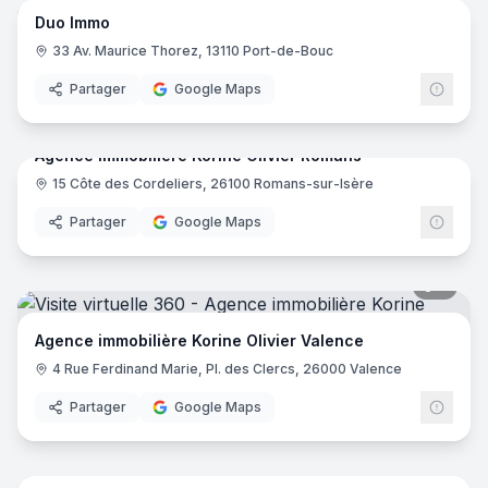
Duo Immo
33 Av. Maurice Thorez, 13110 Port-de-Bouc
Partager
Google Maps
5
pano
Agence immobilière Korine Olivier Romans
15 Côte des Cordeliers, 26100 Romans-sur-Isère
Partager
Google Maps
5
pano
Agence immobilière Korine Olivier Valence
4 Rue Ferdinand Marie, Pl. des Clercs, 26000 Valence
Partager
Google Maps
14
pano