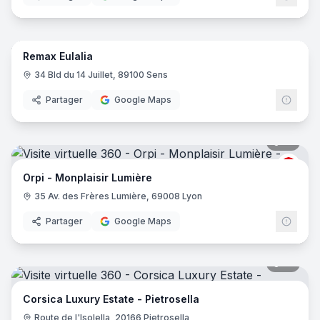
11
pano
Remax Eulalia
34 Bld du 14 Juillet, 89100 Sens
Partager
Google Maps
10
pano
ORPI
Orpi - Monplaisir Lumière
35 Av. des Frères Lumière, 69008 Lyon
Partager
Google Maps
16
pano
Corsica Luxury Estate - Pietrosella
Route de l'Isolella, 20166 Pietrosella