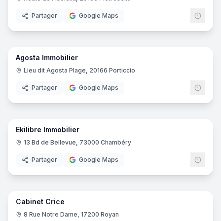
Partager
Google Maps
10
pano
Agosta Immobilier
Lieu dit Agosta Plage, 20166 Porticcio
Partager
Google Maps
11
pano
Ekilibre Immobilier
13 Bd de Bellevue, 73000 Chambéry
Partager
Google Maps
8
pano
Cabinet Crice
8 Rue Notre Dame, 17200 Royan