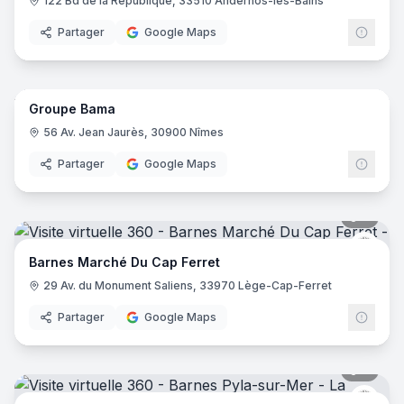
122 Bd de la République, 33510 Andernos-les-Bains
Partager
Google Maps
23
pano
Groupe Bama
56 Av. Jean Jaurès, 30900 Nîmes
Partager
Google Maps
8
pano
Barne
Barnes Marché Du Cap Ferret
29 Av. du Monument Saliens, 33970 Lège-Cap-Ferret
Partager
Google Maps
6
pano
Barne