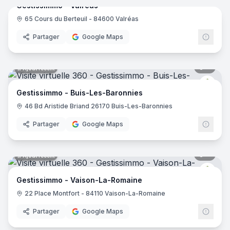
Gestissimmo - Valréas
65 Cours du Berteuil - 84600 Valréas
Gest
Partager
Google Maps
4
pano
Ajout récent
Gest
Gestissimmo - Buis-Les-Baronnies
46 Bd Aristide Briand 26170 Buis-Les-Baronnies
Partager
Google Maps
6
pano
Ajout récent
Gest
Gestissimmo - Vaison-La-Romaine
22 Place Montfort - 84110 Vaison-La-Romaine
Partager
Google Maps
7
pano
Ajout récent