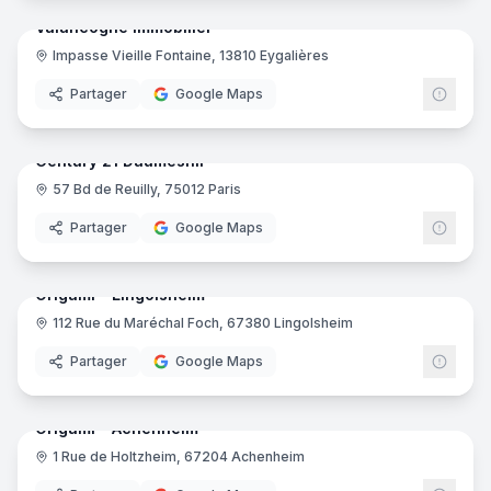
Valancogne Immobilier
Impasse Vieille Fontaine, 13810 Eygalières
Partager
Google Maps
8
pano
Ajout récent
Century 21 Daumesnil
57 Bd de Reuilly, 75012 Paris
Centu
Partager
Google Maps
8
pano
Ajout récent
Origami - Lingolsheim
112 Rue du Maréchal Foch, 67380 Lingolsheim
Partager
Google Maps
6
pano
Ajout récent
Origami - Achenheim
1 Rue de Holtzheim, 67204 Achenheim