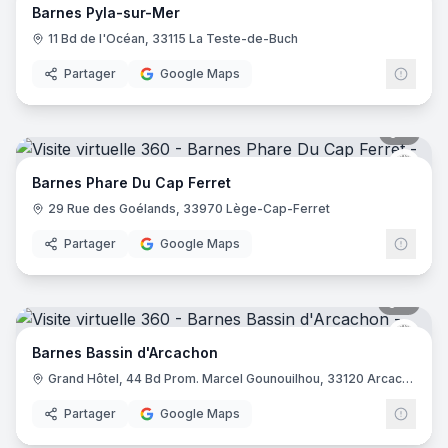
Barnes Pyla-sur-Mer
11 Bd de l'Océan, 33115 La Teste-de-Buch
Partager
Google Maps
5
pano
Barne
Barnes Phare Du Cap Ferret
29 Rue des Goélands, 33970 Lège-Cap-Ferret
Partager
Google Maps
9
pano
Barne
Barnes Bassin d'Arcachon
Grand Hôtel, 44 Bd Prom. Marcel Gounouilhou, 33120 Arcachon
Partager
Google Maps