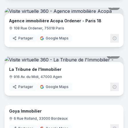
6
pano
Agence immobilière Acopa Ordener - Paris 18
108 Rue Ordener, 75018 Paris
Partager
Google Maps
12
pano
La Tribune de l'Immobilier
916 Av. du Midi, 47000 Agen
Partager
Google Maps
5
pano
Goya Immobilier
6 Rue Rolland, 33000 Bordeaux