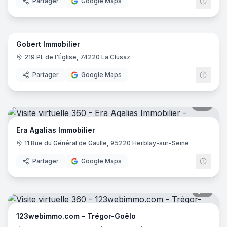
Partager
Google Maps
9
pano
Gobert Immobilier
219 Pl. de l'Église, 74220 La Clusaz
Partager
Google Maps
7
pano
Era Agalias Immobilier
11 Rue du Général de Gaulle, 95220 Herblay-sur-Seine
Partager
Google Maps
5
pano
123webimmo.com - Trégor-Goëlo