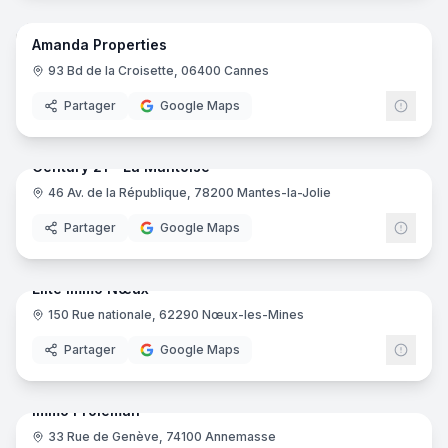
Amanda Properties
93 Bd de la Croisette, 06400 Cannes
Partager
Google Maps
7
pano
Century 21 - La Mantoise
46 Av. de la République, 78200 Mantes-la-Jolie
Centu
Partager
Google Maps
6
pano
Elite Immo Nœux
150 Rue nationale, 62290 Nœux-les-Mines
Partager
Google Maps
10
pano
Immo Proléman
33 Rue de Genève, 74100 Annemasse