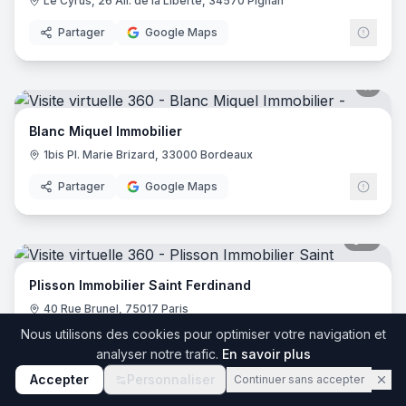
Le Cyrus, 26 All. de la Liberté, 34570 Pignan
Partager
Google Maps
Blanc Miquel Immobilier
1bis Pl. Marie Brizard, 33000 Bordeaux
Partager
Google Maps
5
pano
Plisson Immobilier Saint Ferdinand
40 Rue Brunel, 75017 Paris
Nous utilisons des cookies pour optimiser votre navigation et
Partager
Google Maps
analyser notre trafic.
En savoir plus
Accepter
Personnaliser
Continuer sans accepter
9
pano