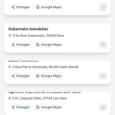
Partager
Google Maps
5
pano
Gubernatis Immobilier
11 bis Rue Gubernatis, 06000 Nice
Partager
Google Maps
5
pano
Labell Immobilier
2 Rue Pierre Gendrault, 86280 Saint-Benoît
Partager
Google Maps
6
pano
Agences Orpi Estival et Sautel Les Vans
2 Pl. Léopold Ollier, 07140 Les Vans
ORPI
Partager
Google Maps
10
pano