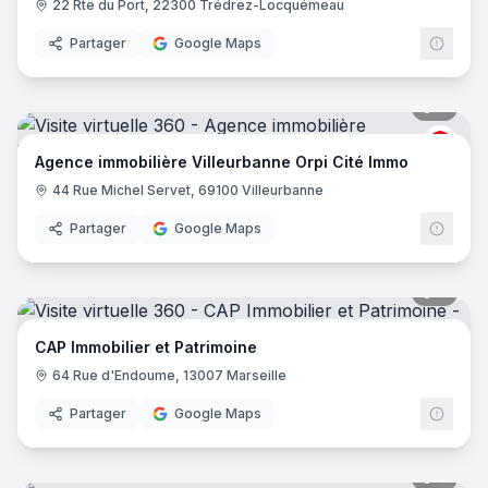
22 Rte du Port, 22300 Trédrez-Locquémeau
Partager
Google Maps
7
pano
ORPI
Agence immobilière Villeurbanne Orpi Cité Immo
44 Rue Michel Servet, 69100 Villeurbanne
Partager
Google Maps
8
pano
CAP Immobilier et Patrimoine
64 Rue d'Endoume, 13007 Marseille
Partager
Google Maps
9
pano