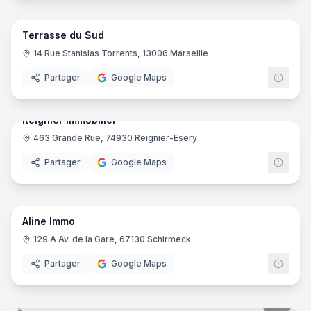
5
pano
Terrasse du Sud
14 Rue Stanislas Torrents, 13006 Marseille
Partager
Google Maps
9
pano
Reignier Immobilier
463 Grande Rue, 74930 Reignier-Esery
Partager
Google Maps
7
pano
Aline Immo
129 A Av. de la Gare, 67130 Schirmeck
Partager
Google Maps
9
pano