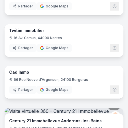
Partager
Google Maps
5
pano
Twitim Immobilier
16 Av. Camus, 44000 Nantes
Partager
Google Maps
11
pano
Cad'Immo
66 Rue Neuve d'Argenson, 24100 Bergerac
Partager
Google Maps
7
pano
Centu
C2
Century 21 Immobellevue Andernos-les-Bains