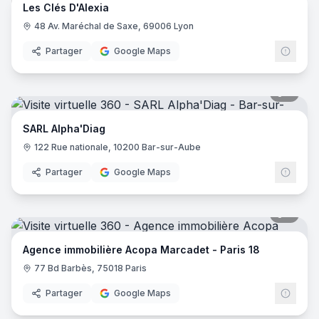
Les Clés D'Alexia
48 Av. Maréchal de Saxe, 69006 Lyon
Partager
Google Maps
5
pano
SARL Alpha'Diag
122 Rue nationale, 10200 Bar-sur-Aube
Partager
Google Maps
5
pano
Agence immobilière Acopa Marcadet - Paris 18
77 Bd Barbès, 75018 Paris
Partager
Google Maps