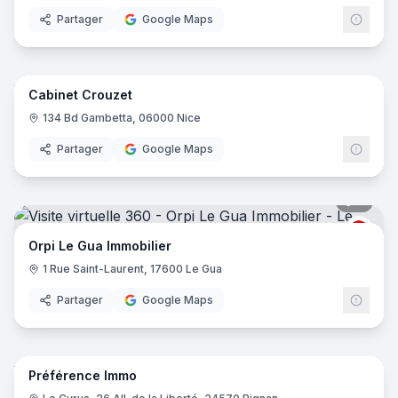
Partager
Google Maps
17
pano
Cabinet Crouzet
134 Bd Gambetta, 06000 Nice
Partager
Google Maps
7
pano
ORPI
Orpi Le Gua Immobilier
1 Rue Saint-Laurent, 17600 Le Gua
Partager
Google Maps
7
pano
Préférence Immo