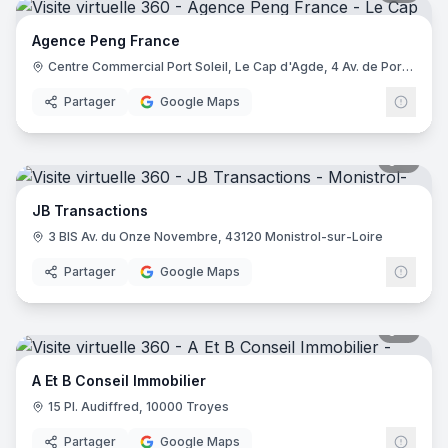
Agence Peng France
Centre Commercial Port Soleil, Le Cap d'Agde, 4 Av. de Port Ambonne, 34300 Le Cap d'Agde
Partager
Google Maps
7
pano
JB Transactions
3 BIS Av. du Onze Novembre, 43120 Monistrol-sur-Loire
Partager
Google Maps
6
pano
A Et B Conseil Immobilier
15 Pl. Audiffred, 10000 Troyes
Partager
Google Maps