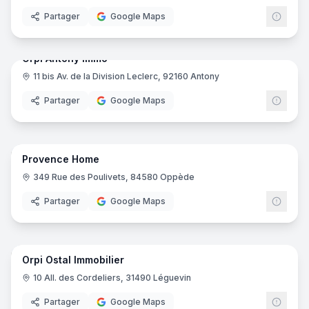
Partager
Google Maps
7
pano
Orpi Antony Immo
11 bis Av. de la Division Leclerc, 92160 Antony
ORPI
Partager
Google Maps
10
pano
Provence Home
349 Rue des Poulivets, 84580 Oppède
Partager
Google Maps
7
pano
Orpi Ostal Immobilier
ORPI
10 All. des Cordeliers, 31490 Léguevin
Partager
Google Maps