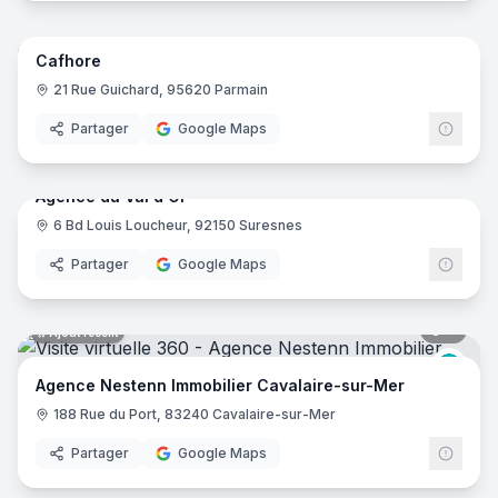
6
pano
Ajout récent
Cafhore
21 Rue Guichard, 95620 Parmain
Partager
Google Maps
5
pano
Ajout récent
Agence du Val d'Or
6 Bd Louis Loucheur, 92150 Suresnes
Partager
Google Maps
6
pano
Ajout récent
Nest
Agence Nestenn Immobilier Cavalaire-sur-Mer
188 Rue du Port, 83240 Cavalaire-sur-Mer
Partager
Google Maps
5
pano
Ajout récent