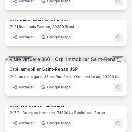
Partager
Google Maps
6
pano
Ajout récent
Orpi Saint-Louis Immo Brest
21 Rue Louis Pasteur, 29200 Brest
ORPI
Partager
Google Maps
5
pano
Ajout récent
ORPI
Orpi Immobilier Saint-Renan JSP
2 rue de la gare, 35 bis Rue Saint-Yves entrée au, 29290 Saint-Renan
Partager
Google Maps
13
pano
Ajout récent
Orpi Roch' AMG Immobilier
7 Pl. Georges Hermann, 74800 La Roche-sur-Foron
ORPI
Partager
Google Maps