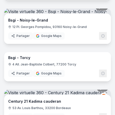
12
pano
Bsgi - Noisy-le-Grand
12 Pl. Georges Pompidou, 93160 Noisy-le-Grand
Partager
Google Maps
7
pano
Bsgi - Torcy
4 All. Jean-Baptiste Colbert, 77200 Torcy
Partager
Google Maps
6
pano
Centu
C2
Century 21 Kadima cauderan
53 Av. Louis Barthou, 33200 Bordeaux