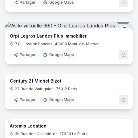
Partager
Google Maps
5
pano
ORPI
Orpi Legros Landes Plus Immobilier
7 Pl. Joseph Pancaut, 40000 Mont-de-Marsan
Partager
Google Maps
6
pano
Century 21 Michel Bizot
Centu
C2
27 Rue de Wattignies, 75012 Paris
Partager
Google Maps
5
pano
Artemis Location
3b Rue des Caillotières, 17630 La Flotte