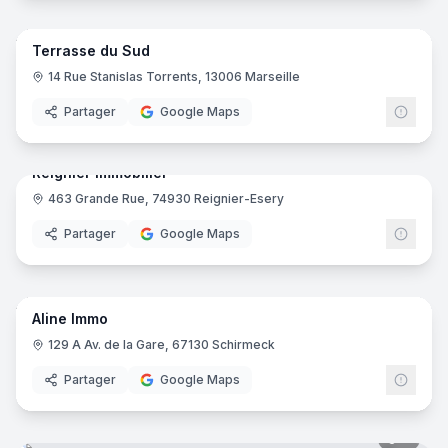
5
pano
Terrasse du Sud
14 Rue Stanislas Torrents, 13006 Marseille
Partager
Google Maps
9
pano
Reignier Immobilier
463 Grande Rue, 74930 Reignier-Esery
Partager
Google Maps
7
pano
Aline Immo
129 A Av. de la Gare, 67130 Schirmeck
Partager
Google Maps
9
pano