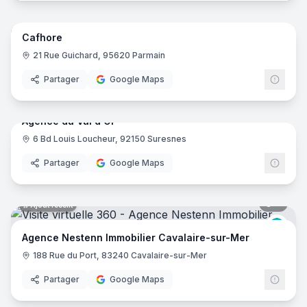
6
pano
Ajout récent
Cafhore
21 Rue Guichard, 95620 Parmain
Partager
Google Maps
5
pano
Ajout récent
Agence du Val d'Or
6 Bd Louis Loucheur, 92150 Suresnes
Partager
Google Maps
6
pano
Ajout récent
Nest
Agence Nestenn Immobilier Cavalaire-sur-Mer
188 Rue du Port, 83240 Cavalaire-sur-Mer
Partager
Google Maps
5
pano
Ajout récent