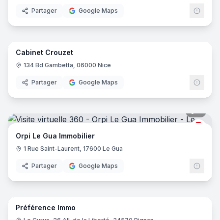
Partager
Google Maps
17
pano
Cabinet Crouzet
134 Bd Gambetta, 06000 Nice
Partager
Google Maps
7
pano
ORPI
Orpi Le Gua Immobilier
1 Rue Saint-Laurent, 17600 Le Gua
Partager
Google Maps
7
pano
Préférence Immo