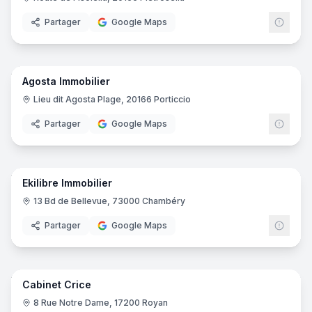
Partager
Google Maps
10
pano
Agosta Immobilier
Lieu dit Agosta Plage, 20166 Porticcio
Partager
Google Maps
11
pano
Ekilibre Immobilier
13 Bd de Bellevue, 73000 Chambéry
Partager
Google Maps
8
pano
Cabinet Crice
8 Rue Notre Dame, 17200 Royan