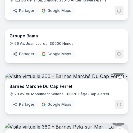
122 Bd de la République, 33510 Andernos-les-Bains
Partager
Google Maps
23
pano
Groupe Bama
56 Av. Jean Jaurès, 30900 Nîmes
Partager
Google Maps
8
pano
Barne
Barnes Marché Du Cap Ferret
29 Av. du Monument Saliens, 33970 Lège-Cap-Ferret
Partager
Google Maps
6
pano
Barne