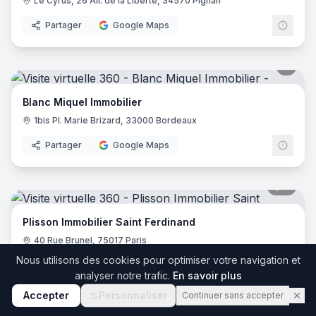
Le Cyrus, 26 All. de la Liberté, 34570 Pignan
Partager
Google Maps
Blanc Miquel Immobilier
1bis Pl. Marie Brizard, 33000 Bordeaux
Partager
Google Maps
5
pano
Plisson Immobilier Saint Ferdinand
40 Rue Brunel, 75017 Paris
Nous utilisons des cookies pour optimiser votre navigation et
Partager
Google Maps
analyser notre trafic.
En savoir plus
Accepter
Personnaliser
Continuer sans accepter
9
pano