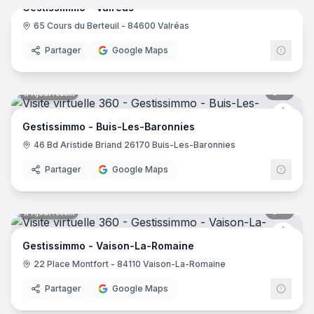
Gestissimmo - Valréas
65 Cours du Berteuil - 84600 Valréas
Gest
Partager
Google Maps
4
pano
Ajout récent
Gest
Gestissimmo - Buis-Les-Baronnies
46 Bd Aristide Briand 26170 Buis-Les-Baronnies
Partager
Google Maps
6
pano
Ajout récent
Gest
Gestissimmo - Vaison-La-Romaine
22 Place Montfort - 84110 Vaison-La-Romaine
Partager
Google Maps
7
pano
Ajout récent