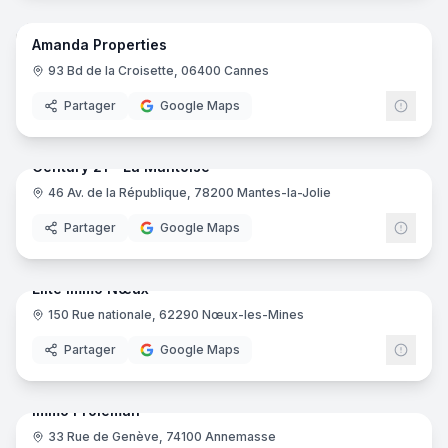
Amanda Properties
93 Bd de la Croisette, 06400 Cannes
Partager
Google Maps
7
pano
Century 21 - La Mantoise
46 Av. de la République, 78200 Mantes-la-Jolie
Centu
Partager
Google Maps
6
pano
Elite Immo Nœux
150 Rue nationale, 62290 Nœux-les-Mines
Partager
Google Maps
10
pano
Immo Proléman
33 Rue de Genève, 74100 Annemasse