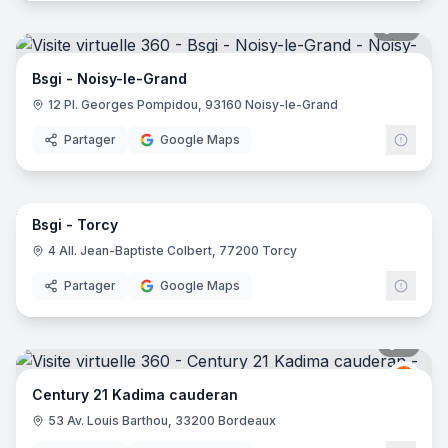
12
pano
Bsgi - Noisy-le-Grand
12 Pl. Georges Pompidou, 93160 Noisy-le-Grand
Partager
Google Maps
7
pano
Bsgi - Torcy
4 All. Jean-Baptiste Colbert, 77200 Torcy
Partager
Google Maps
6
pano
Centu
C2
Century 21 Kadima cauderan
53 Av. Louis Barthou, 33200 Bordeaux