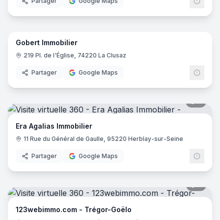
Partager
Google Maps
9
pano
Gobert Immobilier
219 Pl. de l'Église, 74220 La Clusaz
Partager
Google Maps
7
pano
Era Agalias Immobilier
11 Rue du Général de Gaulle, 95220 Herblay-sur-Seine
Partager
Google Maps
5
pano
123webimmo.com - Trégor-Goëlo