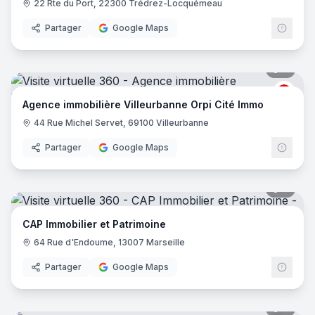
22 Rte du Port, 22300 Trédrez-Locquémeau
Partager
Google Maps
7
pano
ORPI
Agence immobilière Villeurbanne Orpi Cité Immo
44 Rue Michel Servet, 69100 Villeurbanne
Partager
Google Maps
8
pano
CAP Immobilier et Patrimoine
64 Rue d'Endoume, 13007 Marseille
Partager
Google Maps
9
pano