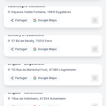
Valancogne Immobilier
Impasse Vieille Fontaine, 13810 Eygalières
Partager
Google Maps
8
pano
Ajout récent
Century 21 Daumesnil
57 Bd de Reuilly, 75012 Paris
Centu
Partager
Google Maps
8
pano
Ajout récent
Origami - Lingolsheim
112 Rue du Maréchal Foch, 67380 Lingolsheim
Partager
Google Maps
6
pano
Ajout récent
Origami - Achenheim
1 Rue de Holtzheim, 67204 Achenheim