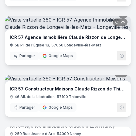
25
pano
ICR 57 Agence Immobilière Claude Rizzon de Longeville-lès-Metz
5B Pl. de l'Église 1B, 57050 Longeville-lès-Metz
Partager
Google Maps
8
pano
ICR 57 Constructeur Maisons Claude Rizzon de Thionville
46 All. de la Libération, 57100 Thionville
Partager
Google Maps
9
pano
ICR 54 Agence immobilière Claude Rizzon Nancy
259 Rue Jeanne d'Arc, 54009 Nancy