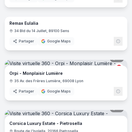
11
pano
Remax Eulalia
34 Bld du 14 Juillet, 89100 Sens
Partager
Google Maps
10
pano
ORPI
Orpi - Monplaisir Lumière
35 Av. des Frères Lumière, 69008 Lyon
Partager
Google Maps
16
pano
Corsica Luxury Estate - Pietrosella
Route de l'Isolella, 20166 Pietrosella