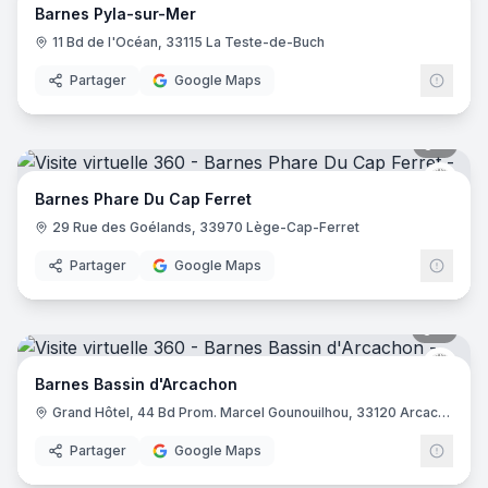
Barnes Pyla-sur-Mer
11 Bd de l'Océan, 33115 La Teste-de-Buch
Partager
Google Maps
5
pano
Barne
Barnes Phare Du Cap Ferret
29 Rue des Goélands, 33970 Lège-Cap-Ferret
Partager
Google Maps
9
pano
Barne
Barnes Bassin d'Arcachon
Grand Hôtel, 44 Bd Prom. Marcel Gounouilhou, 33120 Arcachon
Partager
Google Maps