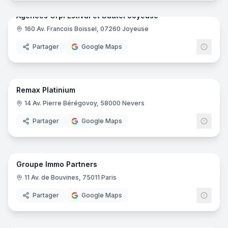
Agences Orpi Estival et Sautel Joyeuse
160 Av. Francois Boissel, 07260 Joyeuse
ORPI
Partager
Google Maps
8
pano
Remax Platinium
14 Av. Pierre Bérégovoy, 58000 Nevers
Partager
Google Maps
5
pano
Groupe Immo Partners
11 Av. de Bouvines, 75011 Paris
Partager
Google Maps
7
pano