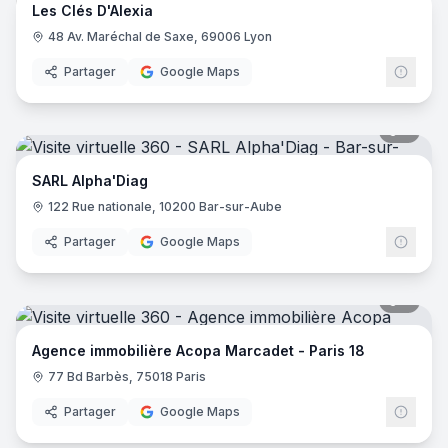
Les Clés D'Alexia
48 Av. Maréchal de Saxe, 69006 Lyon
Partager
Google Maps
5
pano
SARL Alpha'Diag
122 Rue nationale, 10200 Bar-sur-Aube
Partager
Google Maps
5
pano
Agence immobilière Acopa Marcadet - Paris 18
77 Bd Barbès, 75018 Paris
Partager
Google Maps