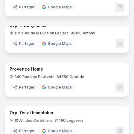
Partager
Google Maps
7
pano
Orpi Antony Immo
11 bis Av. de la Division Leclerc, 92160 Antony
ORPI
Partager
Google Maps
10
pano
Provence Home
349 Rue des Poulivets, 84580 Oppède
Partager
Google Maps
7
pano
Orpi Ostal Immobilier
ORPI
10 All. des Cordeliers, 31490 Léguevin
Partager
Google Maps