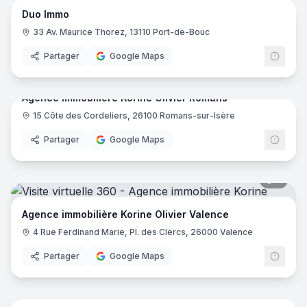
Duo Immo
33 Av. Maurice Thorez, 13110 Port-de-Bouc
Partager
Google Maps
5
pano
Agence immobilière Korine Olivier Romans
15 Côte des Cordeliers, 26100 Romans-sur-Isère
Partager
Google Maps
5
pano
Agence immobilière Korine Olivier Valence
4 Rue Ferdinand Marie, Pl. des Clercs, 26000 Valence
Partager
Google Maps
14
pano