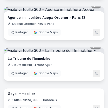
6
pano
Agence immobilière Acopa Ordener - Paris 18
108 Rue Ordener, 75018 Paris
Partager
Google Maps
12
pano
La Tribune de l'Immobilier
916 Av. du Midi, 47000 Agen
Partager
Google Maps
5
pano
Goya Immobilier
6 Rue Rolland, 33000 Bordeaux