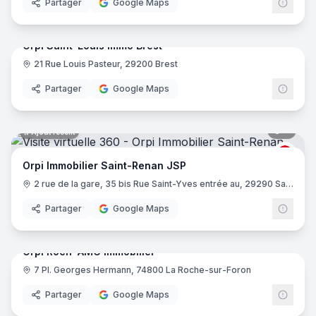
Partager
Google Maps
6
pano
Ajout récent
Orpi Saint-Louis Immo Brest
21 Rue Louis Pasteur, 29200 Brest
ORPI
Partager
Google Maps
5
pano
Ajout récent
ORPI
Orpi Immobilier Saint-Renan JSP
2 rue de la gare, 35 bis Rue Saint-Yves entrée au, 29290 Saint-Renan
Partager
Google Maps
13
pano
Ajout récent
Orpi Roch' AMG Immobilier
7 Pl. Georges Hermann, 74800 La Roche-sur-Foron
ORPI
Partager
Google Maps