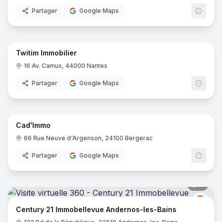
Partager
Google Maps
5
pano
Twitim Immobilier
16 Av. Camus, 44000 Nantes
Partager
Google Maps
11
pano
Cad'Immo
66 Rue Neuve d'Argenson, 24100 Bergerac
Partager
Google Maps
7
pano
Centu
C2
Century 21 Immobellevue Andernos-les-Bains