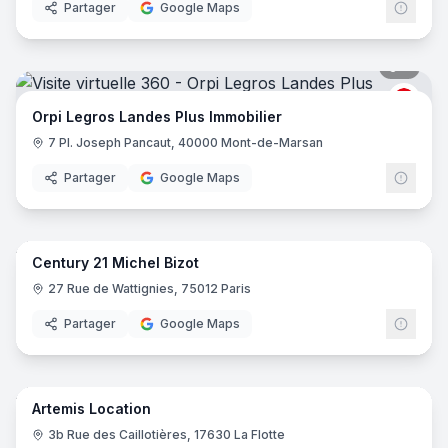
Partager
Google Maps
5
pano
ORPI
Orpi Legros Landes Plus Immobilier
7 Pl. Joseph Pancaut, 40000 Mont-de-Marsan
Partager
Google Maps
6
pano
Century 21 Michel Bizot
Centu
C2
27 Rue de Wattignies, 75012 Paris
Partager
Google Maps
5
pano
Artemis Location
3b Rue des Caillotières, 17630 La Flotte