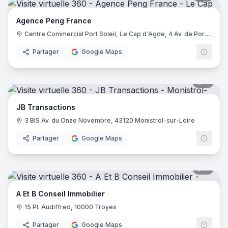
Agence Peng France
Centre Commercial Port Soleil, Le Cap d'Agde, 4 Av. de Port Ambonne, 34300 Le Cap d'Agde
Partager
Google Maps
7
pano
JB Transactions
3 BIS Av. du Onze Novembre, 43120 Monistrol-sur-Loire
Partager
Google Maps
6
pano
A Et B Conseil Immobilier
15 Pl. Audiffred, 10000 Troyes
Partager
Google Maps