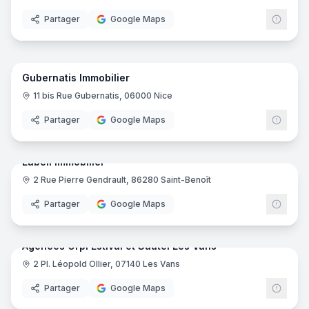
Partager
Google Maps
5
pano
Gubernatis Immobilier
11 bis Rue Gubernatis, 06000 Nice
Partager
Google Maps
5
pano
Labell Immobilier
2 Rue Pierre Gendrault, 86280 Saint-Benoît
Partager
Google Maps
6
pano
Agences Orpi Estival et Sautel Les Vans
2 Pl. Léopold Ollier, 07140 Les Vans
ORPI
Partager
Google Maps
10
pano