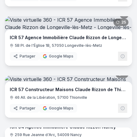
25
pano
ICR 57 Agence Immobilière Claude Rizzon de Longeville-lès-Metz
5B Pl. de l'Église 1B, 57050 Longeville-lès-Metz
Partager
Google Maps
8
pano
ICR 57 Constructeur Maisons Claude Rizzon de Thionville
46 All. de la Libération, 57100 Thionville
Partager
Google Maps
9
pano
ICR 54 Agence immobilière Claude Rizzon Nancy
259 Rue Jeanne d'Arc, 54009 Nancy