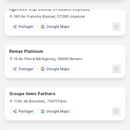
Agences Orpi Estival et Sautel Joyeuse
160 Av. Francois Boissel, 07260 Joyeuse
ORPI
Partager
Google Maps
8
pano
Remax Platinium
14 Av. Pierre Bérégovoy, 58000 Nevers
Partager
Google Maps
5
pano
Groupe Immo Partners
11 Av. de Bouvines, 75011 Paris
Partager
Google Maps
7
pano