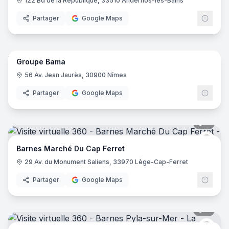
122 Bd de la République, 33510 Andernos-les-Bains
Partager
Google Maps
23
pano
Groupe Bama
56 Av. Jean Jaurès, 30900 Nîmes
Partager
Google Maps
8
pano
Barne
Barnes Marché Du Cap Ferret
29 Av. du Monument Saliens, 33970 Lège-Cap-Ferret
Partager
Google Maps
6
pano
Barne