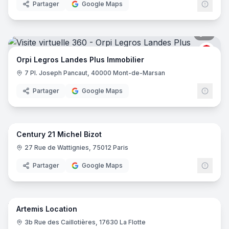
Partager
Google Maps
5
pano
ORPI
Orpi Legros Landes Plus Immobilier
7 Pl. Joseph Pancaut, 40000 Mont-de-Marsan
Partager
Google Maps
6
pano
Century 21 Michel Bizot
Centu
C2
27 Rue de Wattignies, 75012 Paris
Partager
Google Maps
5
pano
Artemis Location
3b Rue des Caillotières, 17630 La Flotte