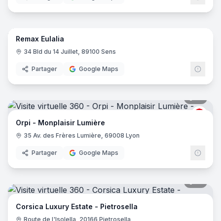
11
pano
Remax Eulalia
34 Bld du 14 Juillet, 89100 Sens
Partager
Google Maps
10
pano
ORPI
Orpi - Monplaisir Lumière
35 Av. des Frères Lumière, 69008 Lyon
Partager
Google Maps
16
pano
Corsica Luxury Estate - Pietrosella
Route de l'Isolella, 20166 Pietrosella