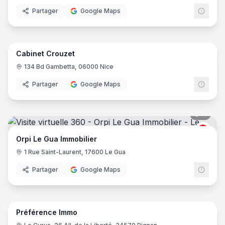
Partager
Google Maps
17
pano
Cabinet Crouzet
134 Bd Gambetta, 06000 Nice
Partager
Google Maps
7
pano
ORPI
Orpi Le Gua Immobilier
1 Rue Saint-Laurent, 17600 Le Gua
Partager
Google Maps
7
pano
Préférence Immo