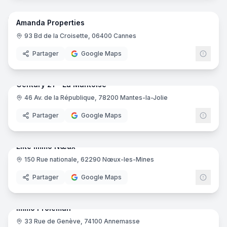
Amanda Properties
93 Bd de la Croisette, 06400 Cannes
Partager
Google Maps
7
pano
Century 21 - La Mantoise
46 Av. de la République, 78200 Mantes-la-Jolie
Centu
Partager
Google Maps
6
pano
Elite Immo Nœux
150 Rue nationale, 62290 Nœux-les-Mines
Partager
Google Maps
10
pano
Immo Proléman
33 Rue de Genève, 74100 Annemasse