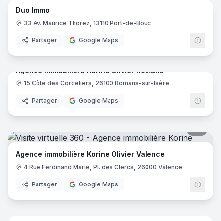
Duo Immo
33 Av. Maurice Thorez, 13110 Port-de-Bouc
Partager
Google Maps
5
pano
Agence immobilière Korine Olivier Romans
15 Côte des Cordeliers, 26100 Romans-sur-Isère
Partager
Google Maps
5
pano
Agence immobilière Korine Olivier Valence
4 Rue Ferdinand Marie, Pl. des Clercs, 26000 Valence
Partager
Google Maps
14
pano