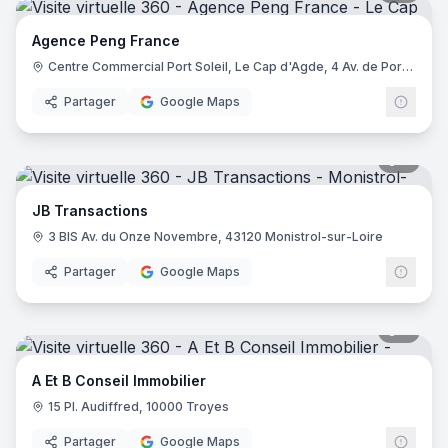
Agence Peng France
Centre Commercial Port Soleil, Le Cap d'Agde, 4 Av. de Port Ambonne, 34300 Le Cap d'Agde
Partager
Google Maps
7
pano
JB Transactions
3 BIS Av. du Onze Novembre, 43120 Monistrol-sur-Loire
Partager
Google Maps
6
pano
A Et B Conseil Immobilier
15 Pl. Audiffred, 10000 Troyes
Partager
Google Maps