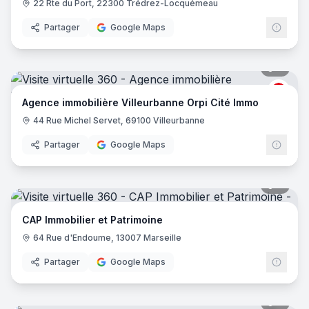
22 Rte du Port, 22300 Trédrez-Locquémeau
Partager
Google Maps
7
pano
ORPI
Agence immobilière Villeurbanne Orpi Cité Immo
44 Rue Michel Servet, 69100 Villeurbanne
Partager
Google Maps
8
pano
CAP Immobilier et Patrimoine
64 Rue d'Endoume, 13007 Marseille
Partager
Google Maps
9
pano