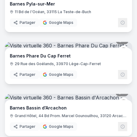
Barnes Pyla-sur-Mer
11 Bd de l'Océan, 33115 La Teste-de-Buch
Partager
Google Maps
5
pano
Barne
Barnes Phare Du Cap Ferret
29 Rue des Goélands, 33970 Lège-Cap-Ferret
Partager
Google Maps
9
pano
Barne
Barnes Bassin d'Arcachon
Grand Hôtel, 44 Bd Prom. Marcel Gounouilhou, 33120 Arcachon
Partager
Google Maps