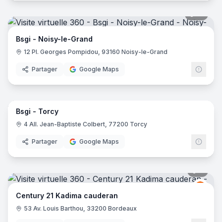
12
pano
Bsgi - Noisy-le-Grand
12 Pl. Georges Pompidou, 93160 Noisy-le-Grand
Partager
Google Maps
7
pano
Bsgi - Torcy
4 All. Jean-Baptiste Colbert, 77200 Torcy
Partager
Google Maps
6
pano
Centu
C2
Century 21 Kadima cauderan
53 Av. Louis Barthou, 33200 Bordeaux