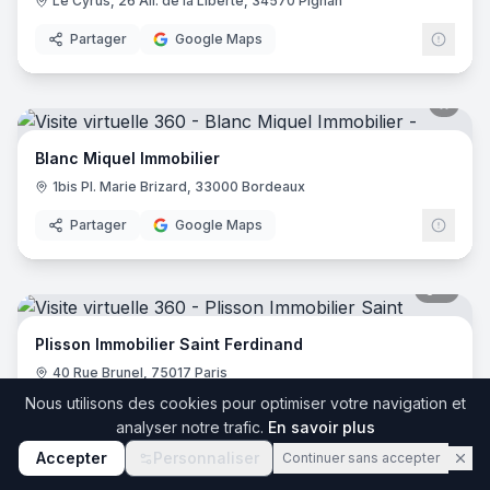
Le Cyrus, 26 All. de la Liberté, 34570 Pignan
Partager
Google Maps
Blanc Miquel Immobilier
1bis Pl. Marie Brizard, 33000 Bordeaux
Partager
Google Maps
5
pano
Plisson Immobilier Saint Ferdinand
40 Rue Brunel, 75017 Paris
Nous utilisons des cookies pour optimiser votre navigation et
Partager
Google Maps
analyser notre trafic.
En savoir plus
Accepter
Personnaliser
Continuer sans accepter
9
pano