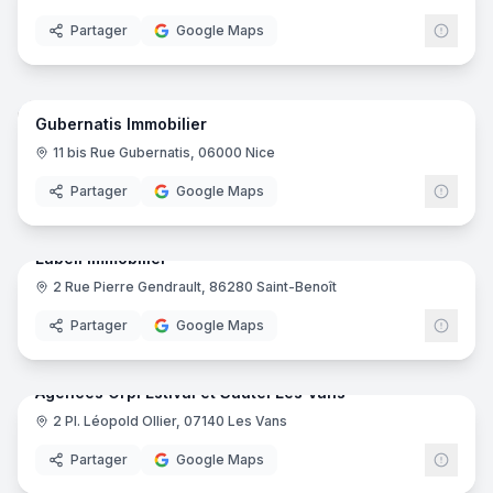
Partager
Google Maps
5
pano
Gubernatis Immobilier
11 bis Rue Gubernatis, 06000 Nice
Partager
Google Maps
5
pano
Labell Immobilier
2 Rue Pierre Gendrault, 86280 Saint-Benoît
Partager
Google Maps
6
pano
Agences Orpi Estival et Sautel Les Vans
2 Pl. Léopold Ollier, 07140 Les Vans
ORPI
Partager
Google Maps
10
pano