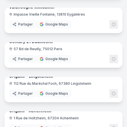
Valancogne Immobilier
Impasse Vieille Fontaine, 13810 Eygalières
Partager
Google Maps
8
pano
Ajout récent
Century 21 Daumesnil
57 Bd de Reuilly, 75012 Paris
Centu
Partager
Google Maps
8
pano
Ajout récent
Origami - Lingolsheim
112 Rue du Maréchal Foch, 67380 Lingolsheim
Partager
Google Maps
6
pano
Ajout récent
Origami - Achenheim
1 Rue de Holtzheim, 67204 Achenheim