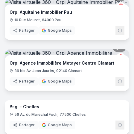
ORPI
Orpi Aquitaine Immobilier Pau
10 Rue Mourot, 64000 Pau
Partager
Google Maps
6
pano
ORPI
Orpi Agence Immobilière Metayer Centre Clamart
36 bis Av. Jean Jaurès, 92140 Clamart
Partager
Google Maps
11
pano
Bsgi - Chelles
56 Av. du Maréchal Foch, 77500 Chelles
Partager
Google Maps