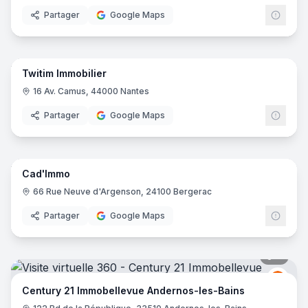
Partager
Google Maps
5
pano
Twitim Immobilier
16 Av. Camus, 44000 Nantes
Partager
Google Maps
11
pano
Cad'Immo
66 Rue Neuve d'Argenson, 24100 Bergerac
Partager
Google Maps
7
pano
Centu
C2
Century 21 Immobellevue Andernos-les-Bains