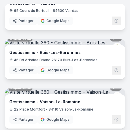
Gestissimmo - Valréas
65 Cours du Berteuil - 84600 Valréas
Gest
Partager
Google Maps
4
pano
Ajout récent
Gest
Gestissimmo - Buis-Les-Baronnies
46 Bd Aristide Briand 26170 Buis-Les-Baronnies
Partager
Google Maps
6
pano
Ajout récent
Gest
Gestissimmo - Vaison-La-Romaine
22 Place Montfort - 84110 Vaison-La-Romaine
Partager
Google Maps
7
pano
Ajout récent