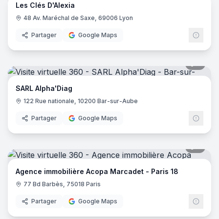
Les Clés D'Alexia
48 Av. Maréchal de Saxe, 69006 Lyon
Partager
Google Maps
5
pano
SARL Alpha'Diag
122 Rue nationale, 10200 Bar-sur-Aube
Partager
Google Maps
5
pano
Agence immobilière Acopa Marcadet - Paris 18
77 Bd Barbès, 75018 Paris
Partager
Google Maps