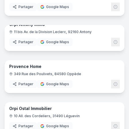
Partager
Google Maps
7
pano
Orpi Antony Immo
11 bis Av. de la Division Leclerc, 92160 Antony
ORPI
Partager
Google Maps
10
pano
Provence Home
349 Rue des Poulivets, 84580 Oppède
Partager
Google Maps
7
pano
Orpi Ostal Immobilier
ORPI
10 All. des Cordeliers, 31490 Léguevin
Partager
Google Maps