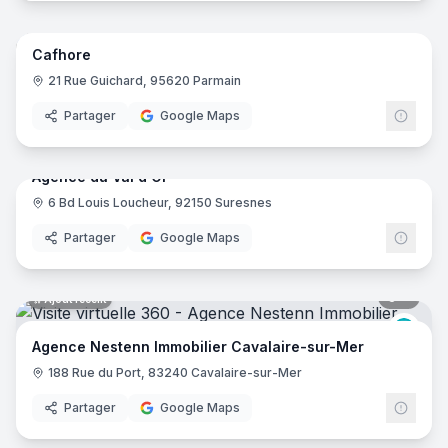
6
pano
Ajout récent
Cafhore
21 Rue Guichard, 95620 Parmain
Partager
Google Maps
5
pano
Ajout récent
Agence du Val d'Or
6 Bd Louis Loucheur, 92150 Suresnes
Partager
Google Maps
6
pano
Ajout récent
Nest
Agence Nestenn Immobilier Cavalaire-sur-Mer
188 Rue du Port, 83240 Cavalaire-sur-Mer
Partager
Google Maps
5
pano
Ajout récent