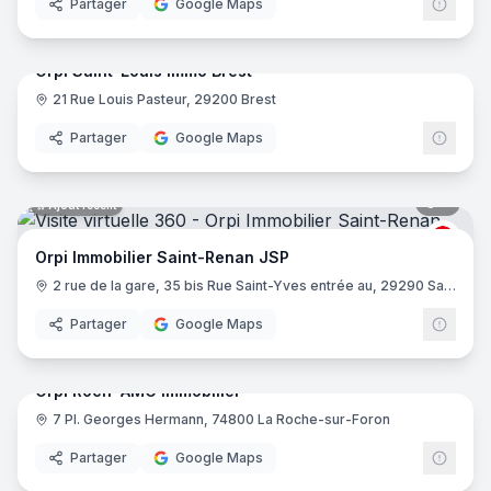
Partager
Google Maps
6
pano
Ajout récent
Orpi Saint-Louis Immo Brest
21 Rue Louis Pasteur, 29200 Brest
ORPI
Partager
Google Maps
5
pano
Ajout récent
ORPI
Orpi Immobilier Saint-Renan JSP
2 rue de la gare, 35 bis Rue Saint-Yves entrée au, 29290 Saint-Renan
Partager
Google Maps
13
pano
Ajout récent
Orpi Roch' AMG Immobilier
7 Pl. Georges Hermann, 74800 La Roche-sur-Foron
ORPI
Partager
Google Maps