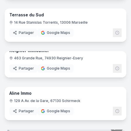
5
pano
Terrasse du Sud
14 Rue Stanislas Torrents, 13006 Marseille
Partager
Google Maps
9
pano
Reignier Immobilier
463 Grande Rue, 74930 Reignier-Esery
Partager
Google Maps
7
pano
Aline Immo
129 A Av. de la Gare, 67130 Schirmeck
Partager
Google Maps
9
pano