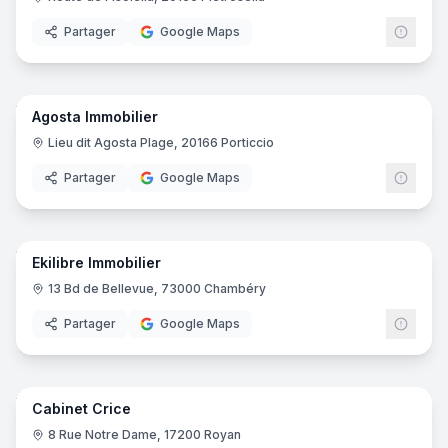
Partager
Google Maps
10
pano
Agosta Immobilier
Lieu dit Agosta Plage, 20166 Porticcio
Partager
Google Maps
11
pano
Ekilibre Immobilier
13 Bd de Bellevue, 73000 Chambéry
Partager
Google Maps
8
pano
Cabinet Crice
8 Rue Notre Dame, 17200 Royan