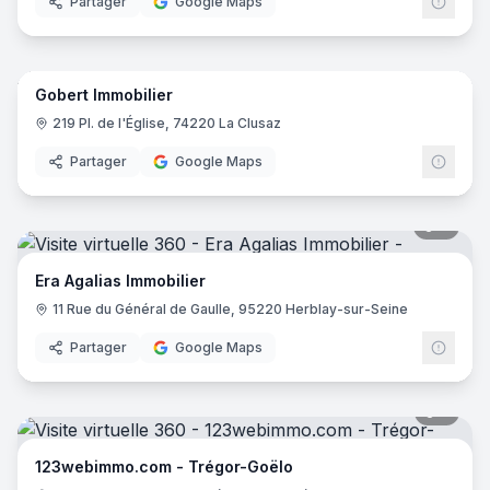
Partager
Google Maps
9
pano
Gobert Immobilier
219 Pl. de l'Église, 74220 La Clusaz
Partager
Google Maps
7
pano
Era Agalias Immobilier
11 Rue du Général de Gaulle, 95220 Herblay-sur-Seine
Partager
Google Maps
5
pano
123webimmo.com - Trégor-Goëlo