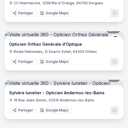
CC Intermarche, 1258 Rte d'Orange, 84700 Sorgues
Partager
Google Maps
10
pano
Génér
Opticien Orthez Générale d'Optique
Route Nationales, ZI Soarns Soleil, 64300 Orthez
Partager
Google Maps
7
pano
Sylvère lunetier - Opticien Andernos-les-Bains
16 Rue Jules Simon, 33510 Andernos-les-Bains
Partager
Google Maps
7
pano