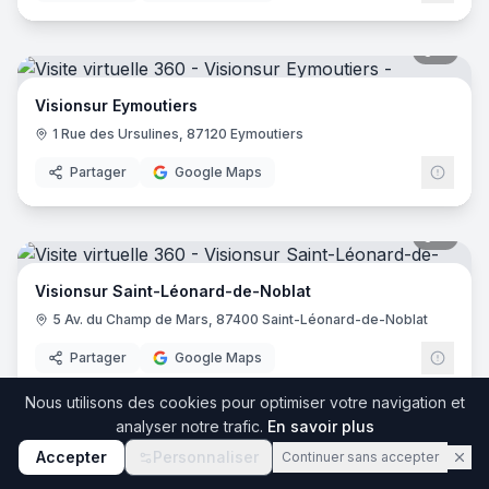
7
pano
Visionsur Eymoutiers
1 Rue des Ursulines, 87120 Eymoutiers
Partager
Google Maps
7
pano
Visionsur Saint-Léonard-de-Noblat
5 Av. du Champ de Mars, 87400 Saint-Léonard-de-Noblat
Partager
Google Maps
Nous utilisons des cookies pour optimiser votre navigation et
7
pano
analyser notre trafic.
En savoir plus
Accepter
Personnaliser
Continuer sans accepter
Visionsur Châteauneuf-la-Forêt