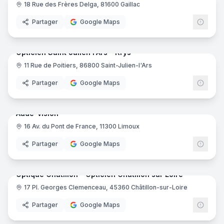
18 Rue des Frères Delga, 81600 Gaillac
Partager
Google Maps
7
pano
Ajout récent
Opticien Saint Julien l'Ars - Krys
11 Rue de Poitiers, 86800 Saint-Julien-l'Ars
Krys
Partager
Google Maps
7
pano
Ajout récent
Aude-vision
16 Av. du Pont de France, 11300 Limoux
Partager
Google Maps
9
pano
Ajout récent
Optique Chatillon - Opticien Châtillon sur Loire
17 Pl. Georges Clemenceau, 45360 Châtillon-sur-Loire
Partager
Google Maps
25
pano
Ajout récent