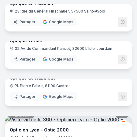
Optique et Tradition
23 Rue du Général Hirschauer, 57500 Saint-Avold
Partager
Google Maps
5
pano
Ajout récent
Optique Verdie
32 Av. du Commandant Parisot, 32600 L'Isle-Jourdain
Partager
Google Maps
7
pano
Ajout récent
Optique de l'Albinque
Pl. Pierre Fabre, 81100 Castres
Partager
Google Maps
8
pano
Ajout récent
Opti
O2
Opticien Lyon - Optic 2000