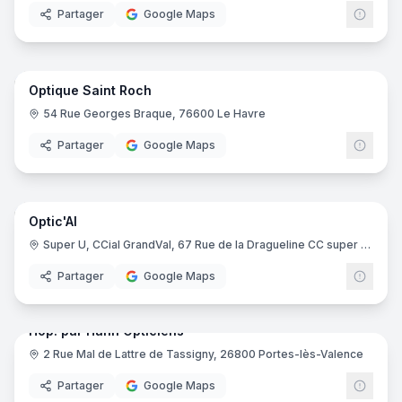
Partager
Google Maps
7
pano
Ajout récent
Optique Saint Roch
54 Rue Georges Braque, 76600 Le Havre
Partager
Google Maps
10
pano
Ajout récent
Optic'Al
Super U, CCial GrandVal, 67 Rue de la Dragueline CC super U, 38530 Pontcharra
Partager
Google Maps
10
pano
Ajout récent
Hop! par Hahn Opticiens
2 Rue Mal de Lattre de Tassigny, 26800 Portes-lès-Valence
Partager
Google Maps