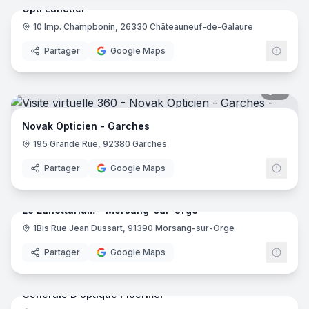
Opti Lunetier
10 Imp. Champbonin, 26330 Châteauneuf-de-Galaure
Partager
Google Maps
8
pano
Novak Opticien - Garches
195 Grande Rue, 92380 Garches
Partager
Google Maps
8
pano
Le Lunettarium - Morsang-sur-Orge
1Bis Rue Jean Dussart, 91390 Morsang-sur-Orge
Partager
Google Maps
10
pano
Générale D'optique Ploërmel