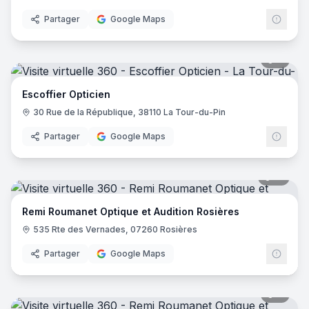
Partager
Google Maps
8
pano
Escoffier Opticien
30 Rue de la République, 38110 La Tour-du-Pin
Partager
Google Maps
15
pano
Remi Roumanet Optique et Audition Rosières
535 Rte des Vernades, 07260 Rosières
Partager
Google Maps
8
pano