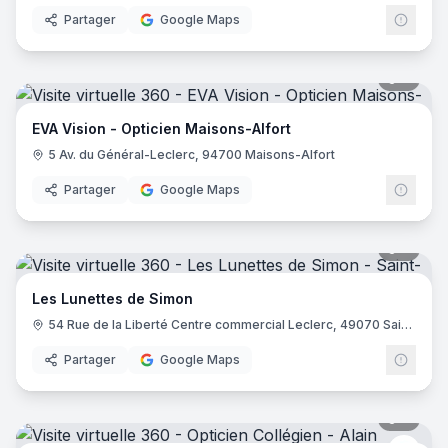
Partager
Google Maps
8
pano
EVA Vision - Opticien Maisons-Alfort
5 Av. du Général-Leclerc, 94700 Maisons-Alfort
Partager
Google Maps
8
pano
Les Lunettes de Simon
54 Rue de la Liberté Centre commercial Leclerc, 49070 Saint-Léger-de-Linières
Partager
Google Maps
9
pano