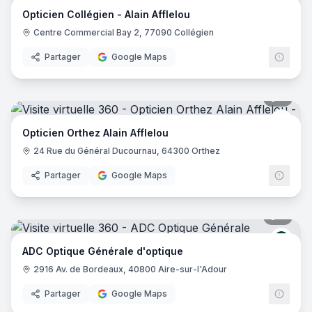
Alain
Opticien Collégien - Alain Afflelou
Centre Commercial Bay 2, 77090 Collégien
Partager
Google Maps
7
pano
Alain
Opticien Orthez Alain Afflelou
24 Rue du Général Ducournau, 64300 Orthez
Partager
Google Maps
7
pano
Génér
ADC Optique Générale d'optique
2916 Av. de Bordeaux, 40800 Aire-sur-l'Adour
Partager
Google Maps
12
pano