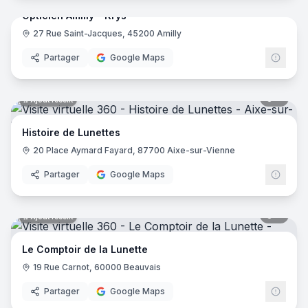
Opticien Amilly - Krys
27 Rue Saint-Jacques, 45200 Amilly
Krys
Partager
Google Maps
7
pano
Ajout récent
Histoire de Lunettes
20 Place Aymard Fayard, 87700 Aixe-sur-Vienne
Partager
Google Maps
7
pano
Ajout récent
Le Comptoir de la Lunette
19 Rue Carnot, 60000 Beauvais
Partager
Google Maps
7
pano
Ajout récent