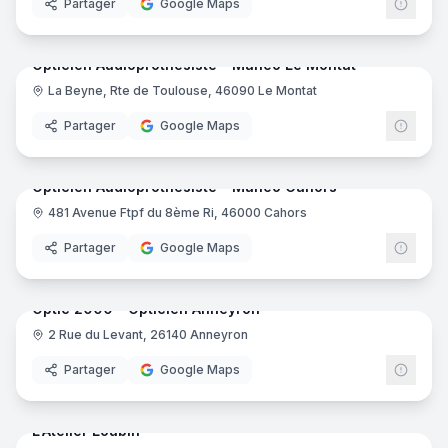
Partager
Google Maps
10
pano
Ajout récent
Opticien Audioprothésiste - Manéo Le Montat
La Beyne, Rte de Toulouse, 46090 Le Montat
Mané
Partager
Google Maps
9
pano
Ajout récent
Opticien Audioprothésiste - Manéo Cahors
481 Avenue Ftpf du 8ème Ri, 46000 Cahors
Mané
Partager
Google Maps
8
pano
Ajout récent
Optic 2000 - Opticien Anneyron
2 Rue du Levant, 26140 Anneyron
Opti
Partager
Google Maps
9
pano
Ajout récent
L'Atelier Loubin