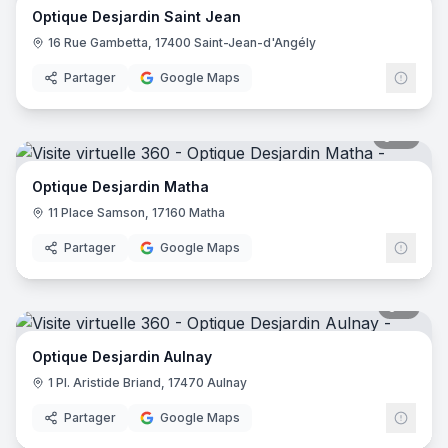
Optique Desjardin Saint Jean
16 Rue Gambetta, 17400 Saint-Jean-d'Angély
Partager
Google Maps
10
pano
Optique Desjardin Matha
11 Place Samson, 17160 Matha
Partager
Google Maps
7
pano
Optique Desjardin Aulnay
1 Pl. Aristide Briand, 17470 Aulnay
Partager
Google Maps