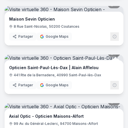
8
pano
Maison Sevin Opticien
8 Rue Saint-Nicolas, 50200 Coutances
Partager
Google Maps
9
pano
Alain
Opticien Saint-Paul-Lès-Dax | Alain Afflelou
441 Rte de la Bernadere, 40990 Saint-Paul-lès-Dax
Partager
Google Maps
7
pano
Axial Optic - Opticien Maisons-Alfort
99 Av. du Général-Leclerc, 94700 Maisons-Alfort