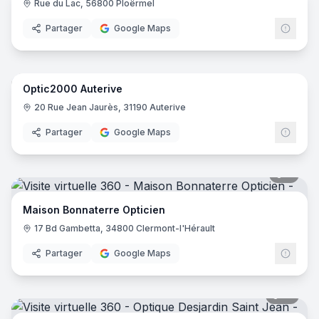
Rue du Lac, 56800 Ploërmel
Génér
Partager
Google Maps
7
pano
Optic2000 Auterive
Opti
O2
20 Rue Jean Jaurès, 31190 Auterive
Partager
Google Maps
8
pano
Maison Bonnaterre Opticien
17 Bd Gambetta, 34800 Clermont-l'Hérault
Partager
Google Maps
12
pano