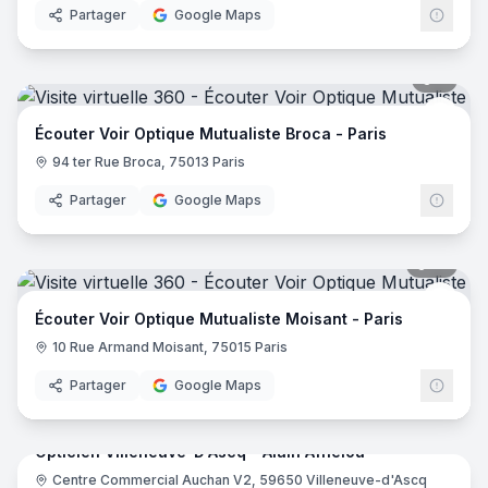
Partager
Google Maps
7
pano
Ecout
Écouter Voir Optique Mutualiste Broca - Paris
94 ter Rue Broca, 75013 Paris
Partager
Google Maps
12
pano
Ecout
Écouter Voir Optique Mutualiste Moisant - Paris
10 Rue Armand Moisant, 75015 Paris
Partager
Google Maps
7
pano
Opticien Villeneuve-D'Ascq - Alain Afflelou
Centre Commercial Auchan V2, 59650 Villeneuve-d'Ascq
Alain