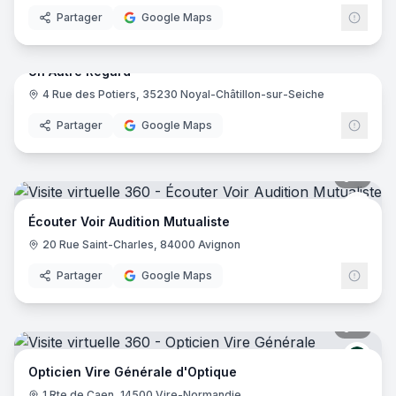
Partager
Google Maps
8
pano
Un Autre Regard
4 Rue des Potiers, 35230 Noyal-Châtillon-sur-Seiche
Partager
Google Maps
6
pano
Ecout
Écouter Voir Audition Mutualiste
20 Rue Saint-Charles, 84000 Avignon
Partager
Google Maps
7
pano
Génér
Opticien Vire Générale d'Optique
1 Rte de Caen, 14500 Vire-Normandie