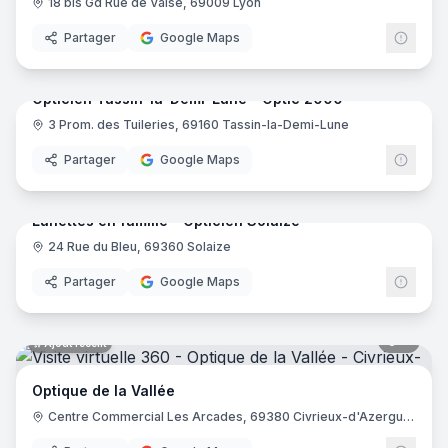
18 bis Gd Rue de Vaise, 69009 Lyon
Partager
Google Maps
7
pano
Ajout récent
Opticien Tassin-la-Demi-Lune - Optic 2000
3 Prom. des Tuileries, 69160 Tassin-la-Demi-Lune
Opti
Partager
Google Maps
8
pano
Ajout récent
Lunettes en famille - Opticien Solaize
24 Rue du Bleu, 69360 Solaize
Partager
Google Maps
8
pano
Ajout récent
Optique de la Vallée
Centre Commercial Les Arcades, 69380 Civrieux-d'Azergues