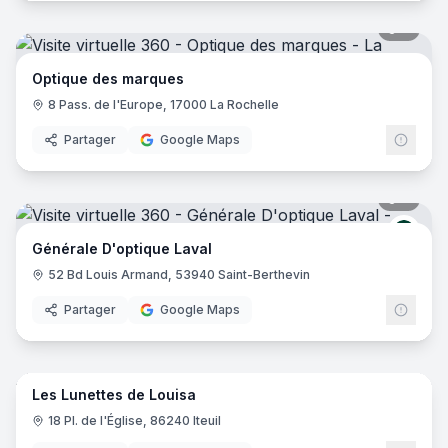
7
pano
Optique des marques
8 Pass. de l'Europe, 17000 La Rochelle
Partager
Google Maps
8
pano
Génér
Générale D'optique Laval
52 Bd Louis Armand, 53940 Saint-Berthevin
Partager
Google Maps
10
pano
Les Lunettes de Louisa
18 Pl. de l'Église, 86240 Iteuil