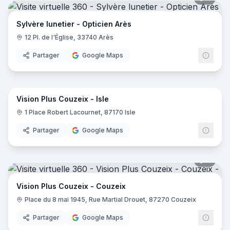
Sylvère lunetier - Opticien Arès
12 Pl. de l'Église, 33740 Arès
Partager
Google Maps
7
pano
Vision Plus Couzeix - Isle
1 Place Robert Lacournet, 87170 Isle
Partager
Google Maps
7
pano
Vision Plus Couzeix - Couzeix
Place du 8 mai 1945, Rue Martial Drouet, 87270 Couzeix
Partager
Google Maps