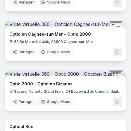
Partager
Google Maps
14
pano
Opti
O2
Opticien Cagnes-sur-Mer - Optic 2000
58 Bd Maréchal Juin, 06800 Cagnes-sur-Mer
Partager
Google Maps
12
pano
Opti
O2
Optic 2000 - Opticien Bizanos
Secteur Norauto Grand Frais, 24 Boulevard du Commandant René Mouchotte, Rte de Tarbes, 64320 Bizanos
Partager
Google Maps
9
pano
Optical Box