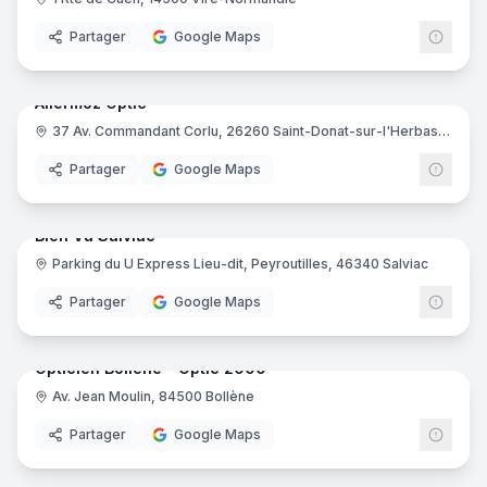
Partager
Google Maps
11
pano
Allermoz Optic
37 Av. Commandant Corlu, 26260 Saint-Donat-sur-l'Herbasse
Partager
Google Maps
9
pano
Bien Vu Salviac
Parking du U Express Lieu-dit, Peyroutilles, 46340 Salviac
Partager
Google Maps
14
pano
Opticien Bollène - Optic 2000
Av. Jean Moulin, 84500 Bollène
Opti
Partager
Google Maps
8
pano