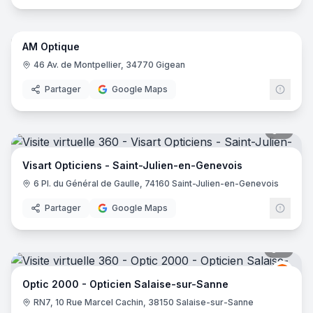
7
pano
AM Optique
46 Av. de Montpellier, 34770 Gigean
Partager
Google Maps
5
pano
Visart Opticiens - Saint-Julien-en-Genevois
6 Pl. du Général de Gaulle, 74160 Saint-Julien-en-Genevois
Partager
Google Maps
9
pano
Opti
O2
Optic 2000 - Opticien Salaise-sur-Sanne
RN7, 10 Rue Marcel Cachin, 38150 Salaise-sur-Sanne