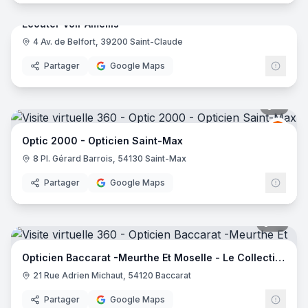
Écouter Voir Amellis
4 Av. de Belfort, 39200 Saint-Claude
Ecout
Partager
Google Maps
8
pano
Opti
O2
Optic 2000 - Opticien Saint-Max
8 Pl. Gérard Barrois, 54130 Saint-Max
Partager
Google Maps
10
pano
Opticien Baccarat -Meurthe Et Moselle - Le Collectif des Lunetiers
21 Rue Adrien Michaut, 54120 Baccarat
Partager
Google Maps