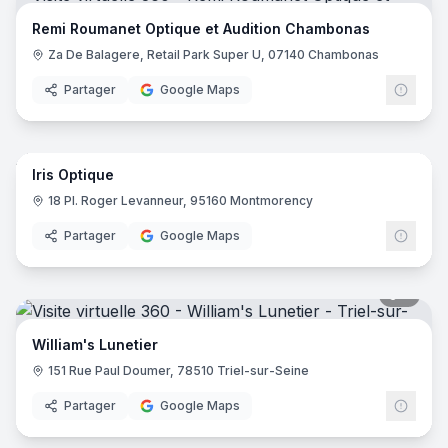
Remi Roumanet Optique et Audition Chambonas
Za De Balagere, Retail Park Super U, 07140 Chambonas
Partager
Google Maps
5
pano
Iris Optique
18 Pl. Roger Levanneur, 95160 Montmorency
Partager
Google Maps
5
pano
William's Lunetier
151 Rue Paul Doumer, 78510 Triel-sur-Seine
Partager
Google Maps