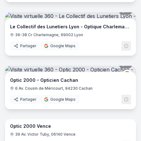
9
pano
Le Collectif des Lunetiers Lyon - Optique Charlemagne
36-38 Cr Charlemagne, 69002 Lyon
Partager
Google Maps
8
pano
Opti
O2
Optic 2000 - Opticien Cachan
6 Av. Cousin de Méricourt, 94230 Cachan
Partager
Google Maps
8
pano
Optic 2000 Vence
Opti
O2
39 Av. Victor Tuby, 06140 Vence