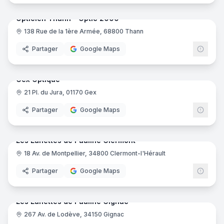
Opticien Thann - Optic 2000
138 Rue de la 1ère Armée, 68800 Thann
Opti
Partager
Google Maps
6
pano
Ajout récent
Gex Optique
21 Pl. du Jura, 01170 Gex
Partager
Google Maps
9
pano
Ajout récent
Les Lunettes de Pauline Clermont
18 Av. de Montpellier, 34800 Clermont-l'Hérault
Partager
Google Maps
9
pano
Ajout récent
Les Lunettes de Pauline Gignac
267 Av. de Lodève, 34150 Gignac