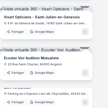
5
panoramas
Visart Opticiens - Saint-Julien-en-Genevois
6 Pl. du Général de Gaulle, 74160 Saint-Julien-en-Genevois
Partager
Google Maps
mas
6
panoramas
Ecouter voir
Écouter Voir Audition Mutualiste
20 Rue Saint-Charles, 84000 Avignon
Partager
Google Maps
mas
9
panoramas
Bien Vu Salviac
Parking du U Express Lieu-dit, Peyroutilles, 46340 Salviac
Partager
Google Maps