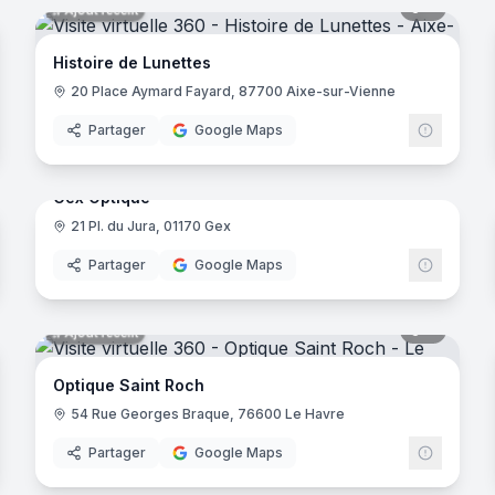
7
panora
Ajout récent
ys
Histoire de Lunettes
20 Place Aymard Fayard, 87700 Aixe-sur-Vienne
les-Bains
Partager
Google Maps
noramas
6
panora
Ajout récent
Gex Optique
on
21 Pl. du Jura, 01170 Gex
tic 2000
Partager
Google Maps
noramas
7
panora
Ajout récent
Ascq
Optique Saint Roch
54 Rue Georges Braque, 76600 Le Havre
nas
Partager
Google Maps
noramas
7
panora