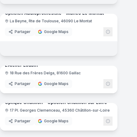
mas
Opticien Audioprothésiste - Manéo Le Montat
La Beyne, Rte de Toulouse, 46090 Le Montat
Manéo Optici
Partager
Google Maps
mas
9
panoramas
Ajout récent
L'Atelier Loubin
18 Rue des Frères Delga, 81600 Gaillac
000
Partager
Google Maps
mas
9
panoramas
Ajout récent
Optique Chatillon - Opticien Châtillon sur Loire
17 Pl. Georges Clemenceau, 45360 Châtillon-sur-Loire
Partager
Google Maps