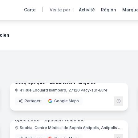
Carte
|
Visite par :
Activité
Région
Marqu
cien
de nos opticiens partenaires offrent une immersion totale p
noramas
7
panora
Ajout récent
Cocq Optique - La Lunette Française
41 Rue Edouard Isambard, 27120 Pacy-sur-Eure
Partager
Google Maps
noramas
12
panora
Ajout récent
Optic 2000 - Opticien Valbonne
Sophia, Centre Médical de Sophia Antipolis, Antipolis FR, 1755 Rte des Dolines, 06560 Valbonne
tic 2000
Optic 2