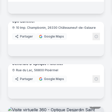
noramas
8
panora
Opti Lunetier
10 Imp. Champbonin, 26330 Châteauneuf-de-Galaure
tic 2000
Partager
Google Maps
noramas
10
panora
Générale D'optique Ploërmel
Rue du Lac, 56800 Ploërmel
Général
Partager
Google Maps
noramas
12
panora