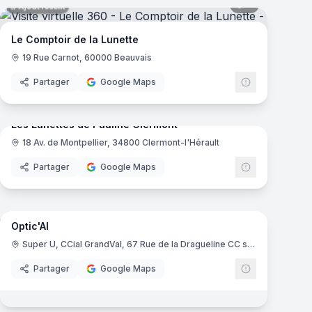
mas
7
panoramas
Ajout récent
Le Comptoir de la Lunette
19 Rue Carnot, 60000 Beauvais
Partager
Google Maps
mas
9
panoramas
Ajout récent
Les Lunettes de Pauline Clermont
18 Av. de Montpellier, 34800 Clermont-l'Hérault
Partager
Google Maps
10
panoramas
Ajout récent
mas
Optic'Al
Super U, CCial GrandVal, 67 Rue de la Dragueline CC super U, 38530 Pontcharra
Partager
Google Maps
mas