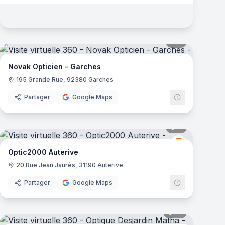
mas
8
panoramas
Novak Opticien - Garches
195 Grande Rue, 92380 Garches
Partager
Google Maps
mas
7
panoramas
e d'Optique
Optic 2000
O2
Optic2000 Auterive
20 Rue Jean Jaurès, 31190 Auterive
Partager
Google Maps
mas
10
panoramas