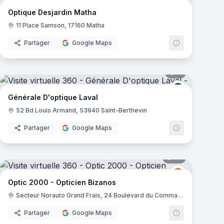
Optique Desjardin Matha
11 Place Samson, 17160 Matha
Partager
Google Maps
mas
8
panoramas
Générale d'O
Générale D'optique Laval
52 Bd Louis Armand, 53940 Saint-Berthevin
Partager
Google Maps
mas
12
panoramas
000
Optic 2000
O2
Optic 2000 - Opticien Bizanos
Secteur Norauto Grand Frais, 24 Boulevard du Commandant René Mouchotte, Rte de Tarbes, 64320 Bizanos
Partager
Google Maps