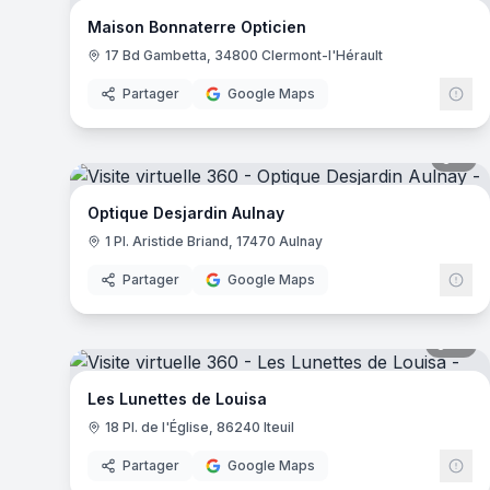
Maison Bonnaterre Opticien
17 Bd Gambetta, 34800 Clermont-l'Hérault
Partager
Google Maps
7
pa
Optique Desjardin Aulnay
1 Pl. Aristide Briand, 17470 Aulnay
Partager
Google Maps
10
pa
Les Lunettes de Louisa
18 Pl. de l'Église, 86240 Iteuil
Partager
Google Maps