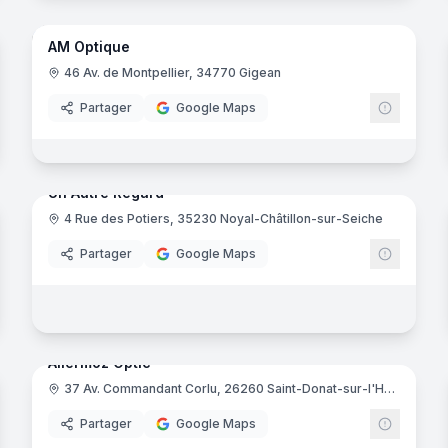
ès-Dax
AM Optique
46 Av. de Montpellier, 34770 Gigean
Partager
Google Maps
8
panora
noramas
Un Autre Regard
4 Rue des Potiers, 35230 Noyal-Châtillon-sur-Seiche
tic 2000
Partager
Google Maps
netiers
- Baccarat
11
panora
blat
noramas
Allermoz Optic
oussillon
37 Av. Commandant Corlu, 26260 Saint-Donat-sur-l'Herbasse
e-Roussillon
nérale d'Optique
Partager
Google Maps