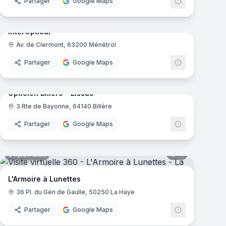
Partager
Google Maps
mas
11
panoramas
Ajout récent
interOptical
Av. de Clermont, 63200 Ménétrol
Partager
Google Maps
mas
9
panoramas
Ajout récent
Opticien Billère - Lissac
3 Rte de Bayonne, 64140 Billère
Partager
Google Maps
mas
9
panoramas
Ajout récent
000
L'Armoire à Lunettes
36 Pl. du Gén de Gaulle, 50250 La Haye
Partager
Google Maps
mas