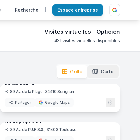
e
|
Recherche
|
Espace entreprise
Visites virtuelles -
Opticien
431
visites virtuelles disponibles
our découvrir les collections de lunettes et les espaces d'
mas
8
panoramas
Ajout récent
Grille
Carte
La Lunetterie
89 Av. de la Plage, 34410 Sérignan
Partager
Google Maps
mas
26
panoramas
Ajout récent
Courdy Opticien
39 Av. de l'U.R.S.S., 31400 Toulouse
000