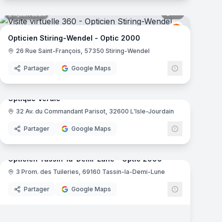
14
panoramas
Ajout récent
Optic 2000
O2
Opticien Stiring-Wendel - Optic 2000
26 Rue Saint-François, 57350 Stiring-Wendel
Partager
Google Maps
mas
5
panoramas
Ajout récent
Optique Verdie
32 Av. du Commandant Parisot, 32600 L'Isle-Jourdain
Partager
Google Maps
7
panoramas
Ajout récent
mas
Opticien Tassin-la-Demi-Lune - Optic 2000
3 Prom. des Tuileries, 69160 Tassin-la-Demi-Lune
000
Optic 2000
Partager
Google Maps
10
panoramas
Ajout récent