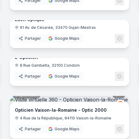
Partager
Google Maps
noramas
10
panora
Ajout récent
Eden Optique
91 Av. de Césarée, 33470 Gujan-Mestras
ine
Partager
Google Maps
noramas
8
panora
Ajout récent
con
L-Opticien
8 Rue Gambetta, 32100 Condom
Harly
Partager
Google Maps
noramas
8
panora
Ajout récent
Optic 2
O2
i-Lune
Opticien Vaison-la-Romaine - Optic 2000
4 Rue de la République, 84110 Vaison-la-Romaine
Partager
Google Maps
noramas
10
panora
Ajout récent