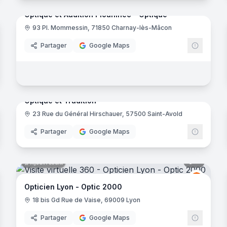
Optique et Audition Plouhinec - Optique
93 Pl. Mommessin, 71850 Charnay-lès-Mâcon
Partager
Google Maps
sur-Loire
noramas
7
panora
Ajout récent
Optique et Tradition
23 Rue du Général Hirschauer, 57500 Saint-Avold
ssac Opticien
Partager
Google Maps
noramas
8
panora
Ajout récent
Optic 2
O2
Opticien Lyon - Optic 2000
18 bis Gd Rue de Vaise, 69009 Lyon
en-Genevois
Partager
Google Maps
ne
noramas