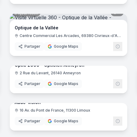
8
panora
Ajout récent
Optique de la Vallée
Centre Commercial Les Arcades, 69380 Civrieux-d'Azergues
Partager
Google Maps
noramas
8
panora
Ajout récent
Optic 2000 - Opticien Anneyron
2 Rue du Levant, 26140 Anneyron
néo Opticiens
Optic 2
Partager
Google Maps
noramas
7
panora
Ajout récent
Aude-vision
16 Av. du Pont de France, 11300 Limoux
ys
Partager
Google Maps
noramas