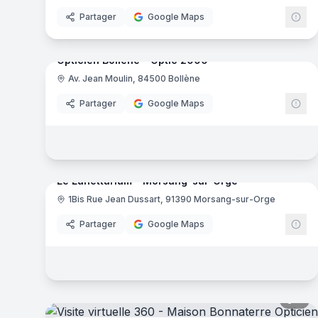
Partager
Google Maps
14
pa
Opticien Bollène - Optic 2000
Av. Jean Moulin, 84500 Bollène
Op
Partager
Google Maps
8
pa
Le Lunettarium - Morsang-sur-Orge
1Bis Rue Jean Dussart, 91390 Morsang-sur-Orge
Partager
Google Maps
8
pa