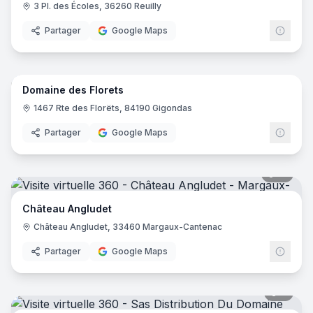
3 Pl. des Écoles, 36260 Reuilly
Partager
Google Maps
12
pano
Domaine des Florets
1467 Rte des Florëts, 84190 Gigondas
Partager
Google Maps
15
pano
Château Angludet
Château Angludet, 33460 Margaux-Cantenac
Partager
Google Maps
8
pano