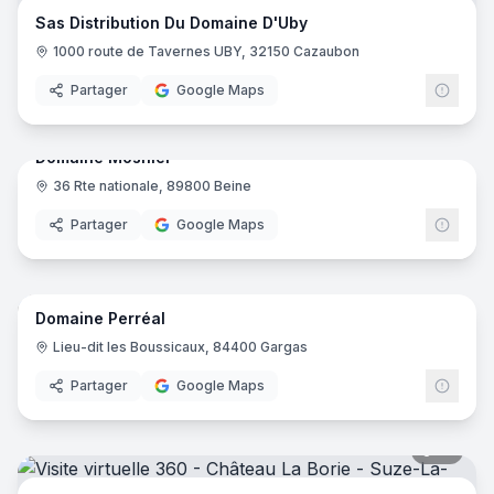
Sas Distribution Du Domaine D'Uby
1000 route de Tavernes UBY, 32150 Cazaubon
Partager
Google Maps
7
pano
Domaine Mosnier
36 Rte nationale, 89800 Beine
Partager
Google Maps
13
pano
Domaine Perréal
Lieu-dit les Boussicaux, 84400 Gargas
Partager
Google Maps
10
pano