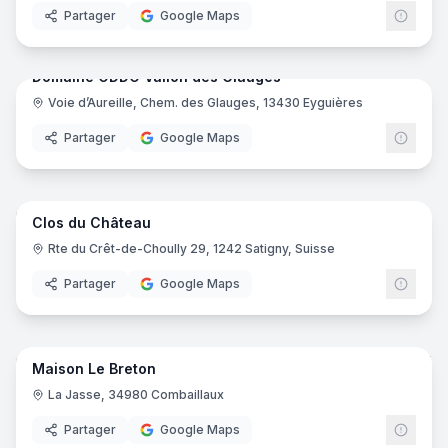
Partager
Google Maps
9
pano
Domaine ODDO Vallon des Glauges
Voie d’Aureille, Chem. des Glauges, 13430 Eyguières
Partager
Google Maps
14
pano
Clos du Château
Rte du Crêt-de-Choully 29, 1242 Satigny, Suisse
Partager
Google Maps
23
pano
Maison Le Breton
La Jasse, 34980 Combaillaux
Partager
Google Maps