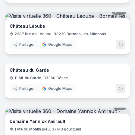
38
pano
Château Léoube
2387 Rte de Léoube, 83230 Bormes-les-Mimosas
Partager
Google Maps
15
pano
Château du Garde
11 All. du Garde, 33360 Cénac
Partager
Google Maps
11
pano
Domaine Yannick Amirault
1 Rte du Moulin Bleu, 37140 Bourgueil