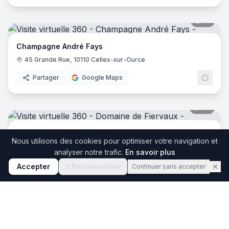
14
pano
Champagne André Fays
45 Grande Rue, 10110 Celles-sur-Ource
Partager
Google Maps
25
pano
Domaine de Fiervaux
Nous utilisons des cookies pour optimiser votre navigation et
235 Rue des Caves, 49260 Vaudelnay
analyser notre trafic.
En savoir plus
Partager
Google Maps
Accepter
Personnaliser
Continuer sans accepter
7
pano
Vignerons de la Colline Eternelle