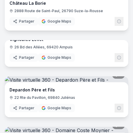
Château La Borie
2888 Route de Saint-Paul, 26790 Suze-la-Rousse
Partager
Google Maps
6
pano
Vignobles Levet
26 Bd des Allées, 69420 Ampuis
Partager
Google Maps
6
pano
Depardon Père et Fils
22 Rte du Pavillon, 69840 Juliénas
Partager
Google Maps
7
pano