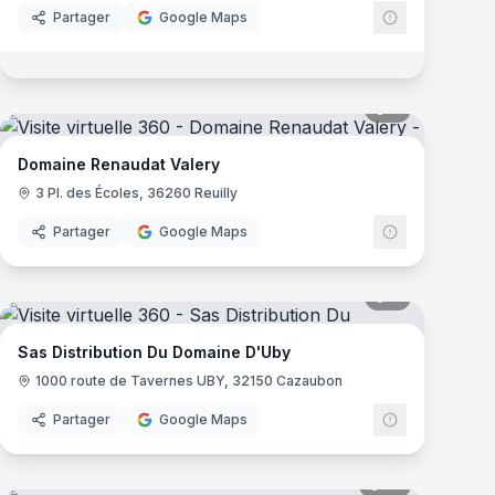
Partager
Google Maps
mas
6
panoramas
Domaine Renaudat Valery
3 Pl. des Écoles, 36260 Reuilly
Partager
Google Maps
mas
8
panoramas
Sas Distribution Du Domaine D'Uby
1000 route de Tavernes UBY, 32150 Cazaubon
Partager
Google Maps
mas
10
panoramas