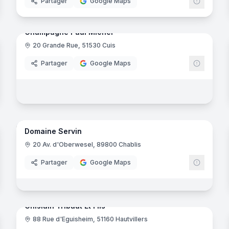
Partager
Google Maps
8
panora
Ajout récent
noramas
Champagne Paul Michel
20 Grande Rue, 51530 Cuis
Partager
Google Maps
noramas
11
panora
Ajout récent
Domaine Servin
20 Av. d'Oberwesel, 89800 Chablis
Partager
Google Maps
11
panora
Ajout récent
noramas
Ghislain Tribaut Et Fils
88 Rue d'Eguisheim, 51160 Hautvillers