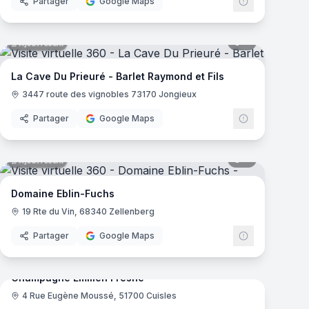
Partager
Google Maps
mas
7
panoramas
Ajout récent
La Cave Du Prieuré - Barlet Raymond et Fils
3447 route des vignobles 73170 Jongieux
Partager
Google Maps
mas
8
panoramas
Ajout récent
Domaine Eblin-Fuchs
19 Rte du Vin, 68340 Zellenberg
Partager
Google Maps
mas
8
panoramas
Ajout récent
Champagne Émilien Fresne
4 Rue Eugène Moussé, 51700 Cuisles