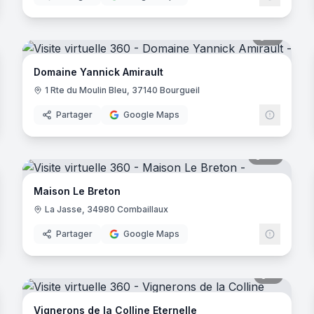
noramas
11
panora
oc
Domaine Yannick Amirault
1 Rte du Moulin Bleu, 37140 Bourgueil
Partager
Google Maps
noramas
23
panora
ximin
Maison Le Breton
La Jasse, 34980 Combaillaux
Partager
Google Maps
assin
noramas
7
panora
s
Vignerons de la Colline Eternelle