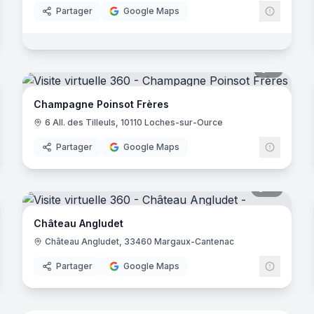
Partager
Google Maps
noramas
8
panora
Champagne Poinsot Frères
6 All. des Tilleuls, 10110 Loches-sur-Ource
Partager
Google Maps
noramas
15
panora
Château Angludet
Château Angludet, 33460 Margaux-Cantenac
Partager
Google Maps
noramas
13
panora