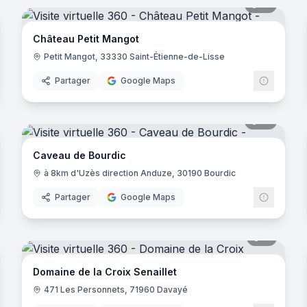
noramas
16
panora
Château Petit Mangot
Petit Mangot, 33330 Saint-Étienne-de-Lisse
Partager
Google Maps
noramas
14
panora
Caveau de Bourdic
à 8km d'Uzès direction Anduze, 30190 Bourdic
Partager
Google Maps
noramas
11
panora
Domaine de la Croix Senaillet
471 Les Personnets, 71960 Davayé