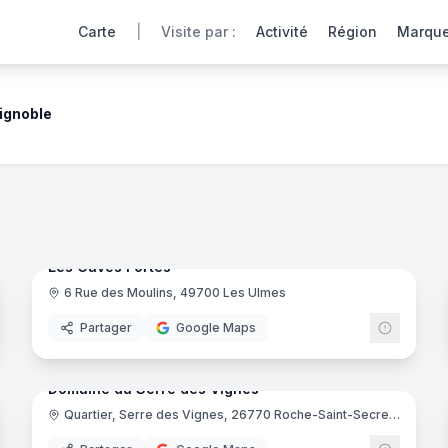
Carte
|
Visite par :
Activité
Région
Marqu
ignoble
gnobles partenaires offrent une immersion totale pour découvr
noramas
5
panora
Ajout récent
Les Caves Fortes
6 Rue des Moulins, 49700 Les Ulmes
nne
Partager
Google Maps
noramas
12
panora
Ajout récent
ndée
Domaine du Serre des Vignes
Quartier, Serre des Vignes, 26770 Roche-Saint-Secret-Béconne