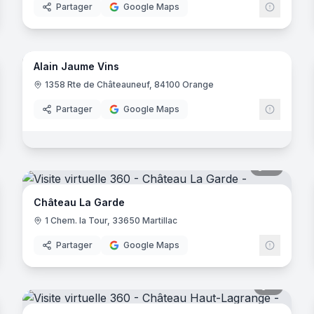
Partager
Google Maps
8
panora
noramas
Alain Jaume Vins
1358 Rte de Châteauneuf, 84100 Orange
Partager
Google Maps
noramas
18
panora
Château La Garde
1 Chem. la Tour, 33650 Martillac
Partager
Google Maps
noramas
7
panora