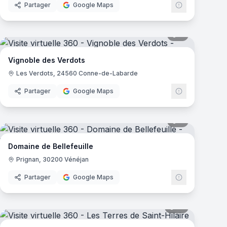
Partager
Google Maps
mas
8
panoramas
Vignoble des Verdots
Les Verdots, 24560 Conne-de-Labarde
Partager
Google Maps
mas
9
panoramas
Domaine de Bellefeuille
Prignan, 30200 Vénéjan
Partager
Google Maps
mas
17
panoramas