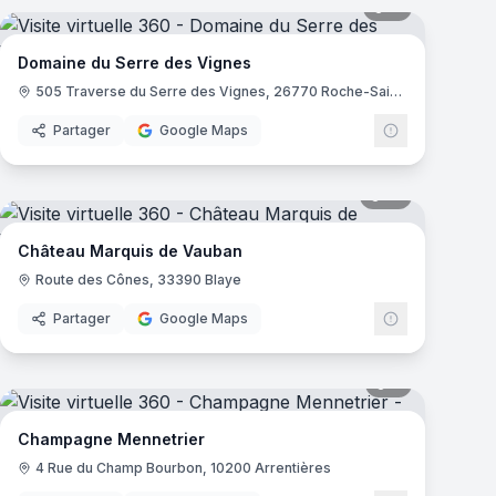
mas
11
panoramas
Domaine du Serre des Vignes
505 Traverse du Serre des Vignes, 26770 Roche-Saint-Secret-Béconne
Partager
Google Maps
mas
17
panoramas
Château Marquis de Vauban
Route des Cônes, 33390 Blaye
Partager
Google Maps
mas
7
panoramas
Champagne Mennetrier
4 Rue du Champ Bourbon, 10200 Arrentières