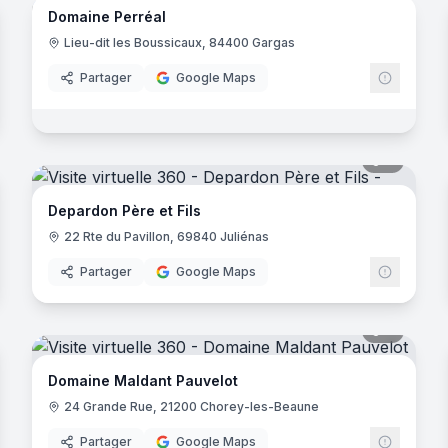
Domaine Perréal
nne
Lieu-dit les Boussicaux, 84400 Gargas
Partager
Google Maps
noramas
6
panora
Depardon Père et Fils
22 Rte du Pavillon, 69840 Juliénas
Partager
Google Maps
noramas
9
panora
Domaine Maldant Pauvelot
24 Grande Rue, 21200 Chorey-les-Beaune
Partager
Google Maps