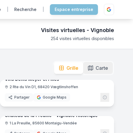
e
|
Recherche
|
Espace entreprise
Visites virtuelles -
Vignoble
254
visites virtuelles disponibles
ir les vignes, les chais de vieillissement et les caves de dé
mas
8
panoramas
Ajout récent
Grille
Carte
Vins Denis Meyer et Filles
2 Rte du Vin D1, 68420 Vœgtlinshoffen
Partager
Google Maps
mas
10
panoramas
Ajout récent
Château de la Preuille - Vignoble Historique
1 La Preuille, 85600 Montaigu-Vendée