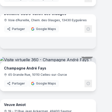
9
panoramas
mas
Domaine ODDO Vallon des Glauges
Voie d’Aureille, Chem. des Glauges, 13430 Eyguières
Partager
Google Maps
mas
14
panoramas
Champagne André Fays
45 Grande Rue, 10110 Celles-sur-Ource
Partager
Google Maps
9
panoramas
mas
Veuve Amiot
19 - 21 Rue Jean Ackerman, 49400 Saumur