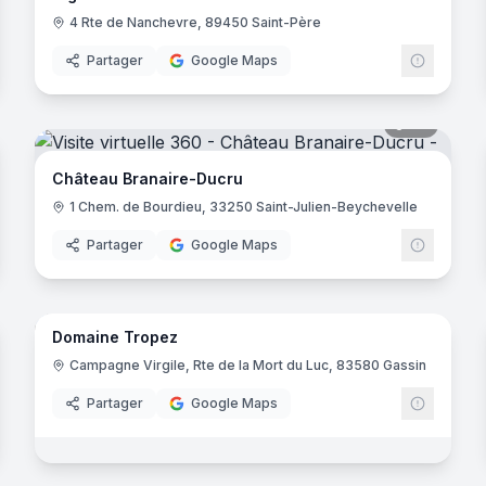
4 Rte de Nanchevre, 89450 Saint-Père
Partager
Google Maps
ent-des-Combes
noramas
28
panora
Château Branaire-Ducru
1 Chem. de Bourdieu, 33250 Saint-Julien-Beychevelle
Partager
Google Maps
39
panora
noramas
Domaine Tropez
Campagne Virgile, Rte de la Mort du Luc, 83580 Gassin
ndas
Partager
Google Maps