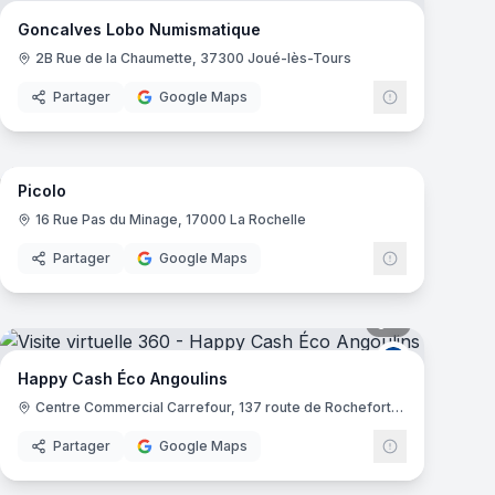
Goncalves Lobo Numismatique
2B Rue de la Chaumette, 37300 Joué-lès-Tours
Partager
Google Maps
mas
13
panoramas
Picolo
16 Rue Pas du Minage, 17000 La Rochelle
Partager
Google Maps
mas
5
panoramas
Happy Cash
Happy Cash Éco Angoulins
Centre Commercial Carrefour, 137 route de Rochefort, 17690 Angoulins
Partager
Google Maps
7
panoramas
mas