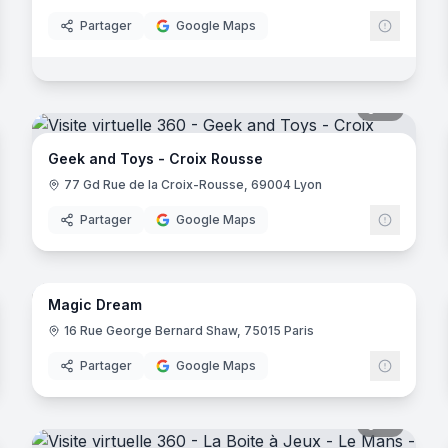
Partager
Google Maps
noramas
10
panora
Geek and Toys - Croix Rousse
77 Gd Rue de la Croix-Rousse, 69004 Lyon
Partager
Google Maps
noramas
8
panora
Magic Dream
16 Rue George Bernard Shaw, 75015 Paris
Partager
Google Maps
noramas
18
panora