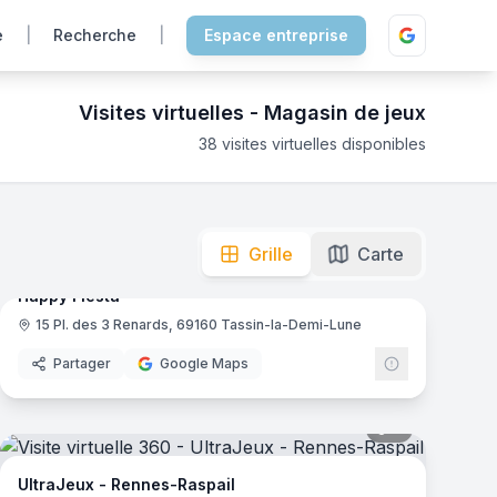
e
|
Recherche
|
Espace entreprise
Visites virtuelles -
Magasin de jeux
38
visites virtuelles disponibles
 immersion totale pour explorer les univers ludiques.
mas
14
panoramas
Ajout récent
Grille
Carte
Happy Fiesta
15 Pl. des 3 Renards, 69160 Tassin-la-Demi-Lune
Partager
Google Maps
mas
7
panoramas
sh
UltraJeux - Rennes-Raspail