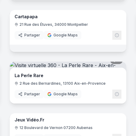
9
panora
noramas
Cartapapa
21 Rue des Étuves, 34000 Montpellier
Partager
Google Maps
noramas
5
panora
La Perle Rare
2 Rue des Bernardines, 13100 Aix-en-Provence
Partager
Google Maps
noramas
10
panora
Jeux Vidéo.Fr
Jeuxvid
12 Boulevard de Vernon 07200 Aubenas