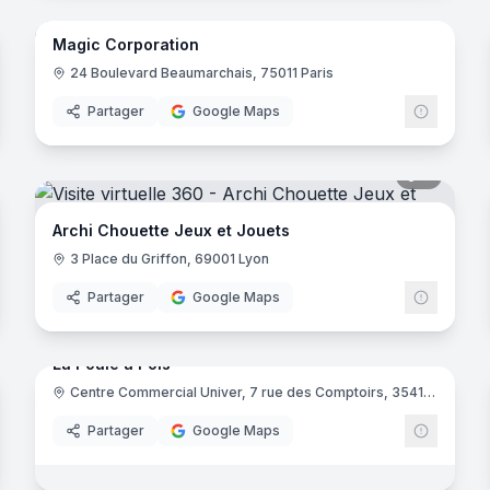
Magic Corporation
24 Boulevard Beaumarchais, 75011 Paris
Partager
Google Maps
noramas
7
panora
Archi Chouette Jeux et Jouets
3 Place du Griffon, 69001 Lyon
Partager
Google Maps
11
panora
noramas
La Poule à Pois
Centre Commercial Univer, 7 rue des Comptoirs, 35410 Châteaugiron
Partager
Google Maps