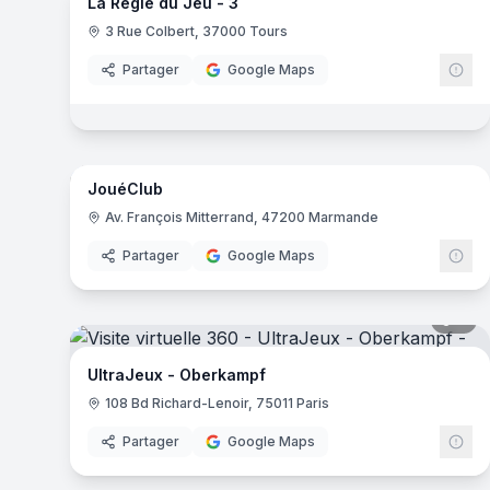
La Règle du Jeu - 3
La Poule à Pois
- Châteaugiron
3 Rue Colbert, 37000 Tours
Jeux du Monde
- Toulouse
Joueclub
- Aire-sur-l'Adour
Partager
Google Maps
Cartapapa
- Montpellier
Virtua Jeux Video
- Eaunes
26
pa
Spoutlink
- Romans-sur-Isère
La Perle Rare
- Aix-en-Provence
JouéClub
Super Toys
- Marseille
Av. François Mitterrand, 47200 Marmande
Reload Multimédia
- Privas
Partager
Google Maps
Jeux Vidéo.Fr
- Aubenas
7
pa
UltraJeux - Oberkampf
108 Bd Richard-Lenoir, 75011 Paris
Partager
Google Maps
7
pa