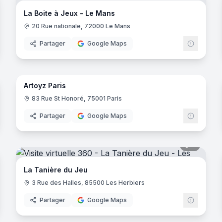
La Boite à Jeux - Le Mans
20 Rue nationale, 72000 Le Mans
Partager
Google Maps
noramas
6
panora
Artoyz Paris
83 Rue St Honoré, 75001 Paris
Partager
Google Maps
noramas
5
panora
La Tanière du Jeu
3 Rue des Halles, 85500 Les Herbiers
Partager
Google Maps
noramas
11
panora