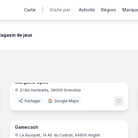
Carte
|
Visite par :
Activité
Région
Marqu
agasin de jeux
ping
0° de nos magasins de jeux et jouets partenaires offrent une
noramas
6
panora
Ajout récent
ers
- Plaisance
Wargame Spirit
21 Bd Gambetta, 38000 Grenoble
Partager
Google Maps
8
panora
noramas
Gamecash
GameCa
G
Le Busquet, 14 All. du Cadran, 64600 Anglet