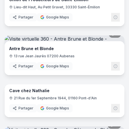
Lieu-dit Haut, Au Petit Gravet, 33330 Saint-Émilion
Partager
Google Maps
7
pano
Antre Brune et Blonde
13 rue Jean Jaurès 07200 Aubenas
Partager
Google Maps
9
pano
Cave chez Nathalie
21 Rue du 1er Septembre 1944, 01160 Pont-d'Ain
Partager
Google Maps
15
pano