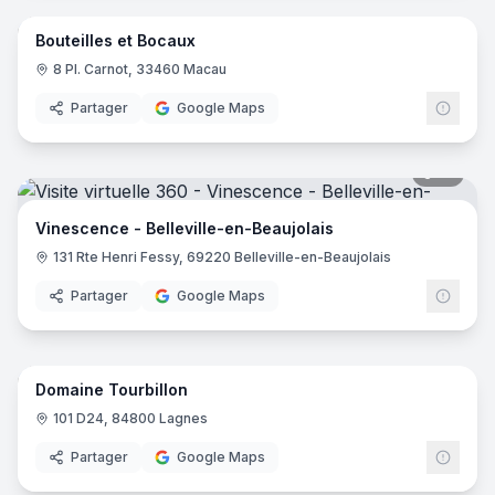
Bouteilles et Bocaux
8 Pl. Carnot, 33460 Macau
Partager
Google Maps
10
pano
Vinescence - Belleville-en-Beaujolais
131 Rte Henri Fessy, 69220 Belleville-en-Beaujolais
Partager
Google Maps
15
pano
Domaine Tourbillon
101 D24, 84800 Lagnes
Partager
Google Maps