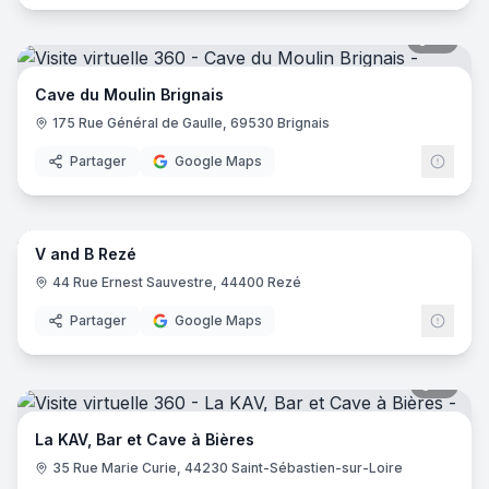
14
pano
Cave du Moulin Brignais
175 Rue Général de Gaulle, 69530 Brignais
Partager
Google Maps
11
pano
V and B Rezé
V and
44 Rue Ernest Sauvestre, 44400 Rezé
Partager
Google Maps
11
pano
La KAV, Bar et Cave à Bières
35 Rue Marie Curie, 44230 Saint-Sébastien-sur-Loire