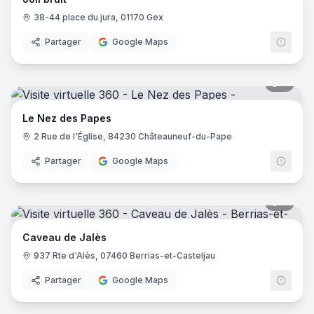
38-44 place du jura, 01170 Gex
Partager
Google Maps
9
pano
Le Nez des Papes
2 Rue de l'Église, 84230 Châteauneuf-du-Pape
Partager
Google Maps
8
pano
Caveau de Jalès
937 Rte d'Alès, 07460 Berrias-et-Casteljau
Partager
Google Maps
8
pano