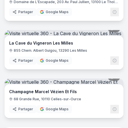
Domaine de L'Escapade, 203 Av. Paul Jullien, 13100 Le Tholonet
Partager
Google Maps
7
pano
La Cave du Vigneron Les Milles
855 Chem. Albert Guigou, 13290 Les Milles
Partager
Google Maps
9
pano
Champagne Marcel Vézien Et Fils
68 Grande Rue, 10110 Celles-sur-Ource
Partager
Google Maps
9
pano