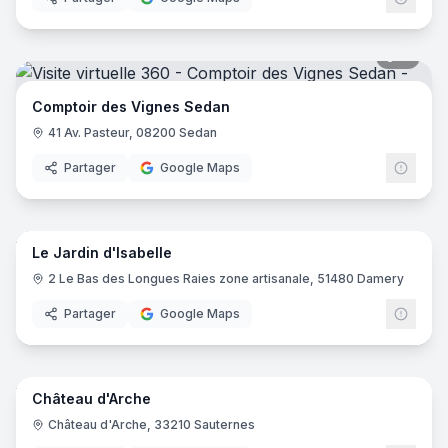
11
pano
Comptoir des Vignes Sedan
41 Av. Pasteur, 08200 Sedan
Partager
Google Maps
3
pano
Le Jardin d'Isabelle
2 Le Bas des Longues Raies zone artisanale, 51480 Damery
Partager
Google Maps
10
pano
Château d'Arche
Château d'Arche, 33210 Sauternes