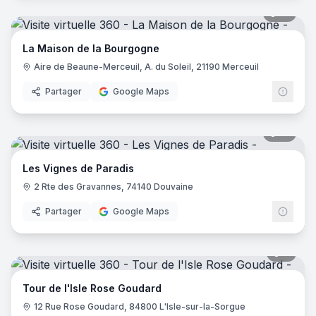
13
pano
La Maison de la Bourgogne
Aire de Beaune-Merceuil, A. du Soleil, 21190 Merceuil
Partager
Google Maps
14
pano
Les Vignes de Paradis
2 Rte des Gravannes, 74140 Douvaine
Partager
Google Maps
7
pano
Tour de l'Isle Rose Goudard
12 Rue Rose Goudard, 84800 L'Isle-sur-la-Sorgue