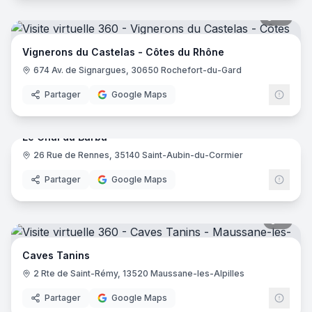
16
pano
Vignerons du Castelas - Côtes du Rhône
674 Av. de Signargues, 30650 Rochefort-du-Gard
Partager
Google Maps
16
pano
Le Chai du Barbu
26 Rue de Rennes, 35140 Saint-Aubin-du-Cormier
Partager
Google Maps
8
pano
Caves Tanins
2 Rte de Saint-Rémy, 13520 Maussane-les-Alpilles
Partager
Google Maps