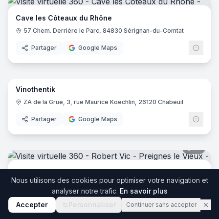
Cave les Côteaux du Rhône
57 Chem. Derrière le Parc, 84830 Sérignan-du-Comtat
Partager
Google Maps
17
pano
Vinothentik
ZA de la Grue, 3, rue Maurice Koechlin, 26120 Chabeuil
Partager
Google Maps
12
pano
Robert Vic - Preignes le Vieux
Nous utilisons des cookies pour optimiser votre navigation et
Preignes le Vieux, 34450 Vias
analyser notre trafic.
En savoir plus
Partager
Google Maps
Accepter
Personnaliser
Continuer sans accepter