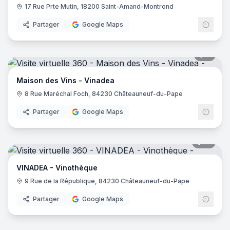
17 Rue Prte Mutin, 18200 Saint-Amand-Montrond
Partager
Google Maps
7
pano
Maison des Vins - Vinadea
8 Rue Maréchal Foch, 84230 Châteauneuf-du-Pape
Partager
Google Maps
15
pano
VINADEA - Vinothèque
9 Rue de la République, 84230 Châteauneuf-du-Pape
Partager
Google Maps
7
pano