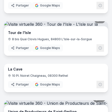
Partager
Google Maps
7
pano
Tour de l'Isle
8 bis Quai Clovis Hugues, 84800 L'Isle-sur-la-Sorgue
Partager
Google Maps
8
pano
La Cave
10 Pl. Noiret Chaigneau, 08300 Rethel
Partager
Google Maps
21
pano
Union de Producteurs de Saint-Emilion