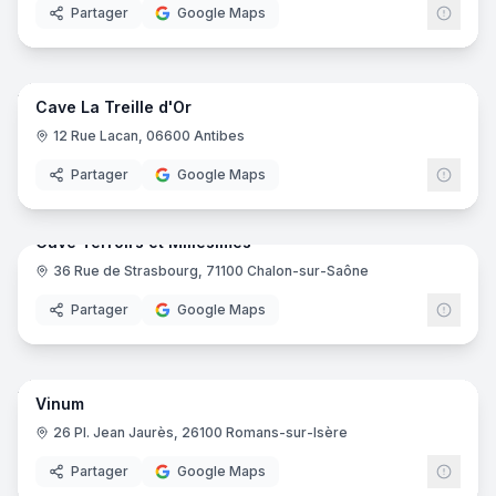
Partager
Google Maps
7
pano
Cave La Treille d'Or
12 Rue Lacan, 06600 Antibes
Partager
Google Maps
15
pano
Cave Terroirs et Millésimes
36 Rue de Strasbourg, 71100 Chalon-sur-Saône
Partager
Google Maps
7
pano
Vinum
26 Pl. Jean Jaurès, 26100 Romans-sur-Isère
Partager
Google Maps