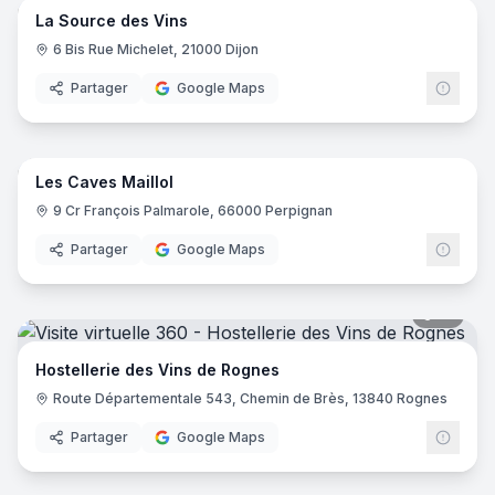
La Source des Vins
6 Bis Rue Michelet, 21000 Dijon
Partager
Google Maps
11
pano
Les Caves Maillol
9 Cr François Palmarole, 66000 Perpignan
Partager
Google Maps
10
pano
Hostellerie des Vins de Rognes
Route Départementale 543, Chemin de Brès, 13840 Rognes
Partager
Google Maps
17
pano