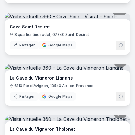
14
pano
Cave Saint Désirat
8 quartier tine rodet, 07340 Saint-Désirat
Partager
Google Maps
7
pano
La Cave du Vigneron Lignane
6110 Rte d'Avignon, 13540 Aix-en-Provence
Partager
Google Maps
8
pano
La Cave du Vigneron Tholonet