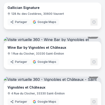
Gallician Signature
128 Av. des Costières, 30600 Vauvert
Partager
Google Maps
12
pano
Wine Bar by Vignobles et Châteaux
1 Rue du Clocher, 33330 Saint-Émilion
Partager
Google Maps
8
pano
Vignobles et Châteaux
4 Rue du Clocher, 33330 Saint-Émilion
Partager
Google Maps