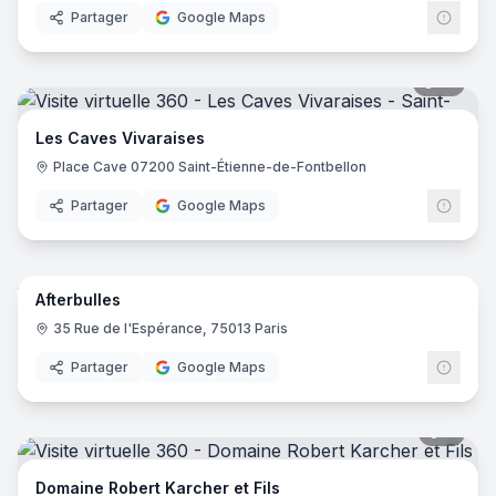
Partager
Google Maps
10
pano
Les Caves Vivaraises
Place Cave 07200 Saint-Étienne-de-Fontbellon‎
Partager
Google Maps
7
pano
Afterbulles
35 Rue de l'Espérance, 75013 Paris
Partager
Google Maps
9
pano
Domaine Robert Karcher et Fils