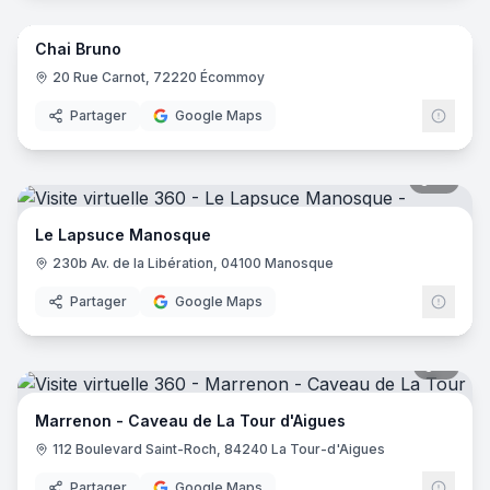
Chai Bruno
20 Rue Carnot, 72220 Écommoy
Partager
Google Maps
15
pano
Le Lapsuce Manosque
230b Av. de la Libération, 04100 Manosque
Partager
Google Maps
8
pano
Marrenon - Caveau de La Tour d'Aigues
112 Boulevard Saint-Roch, 84240 La Tour-d'Aigues
Partager
Google Maps