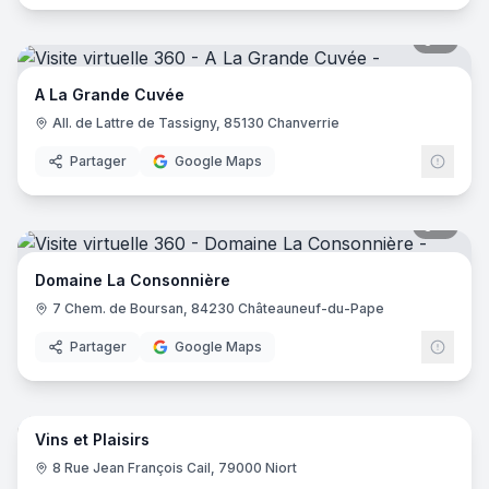
7
pano
A La Grande Cuvée
All. de Lattre de Tassigny, 85130 Chanverrie
Partager
Google Maps
9
pano
Domaine La Consonnière
7 Chem. de Boursan, 84230 Châteauneuf-du-Pape
Partager
Google Maps
24
pano
Vins et Plaisirs
8 Rue Jean François Cail, 79000 Niort