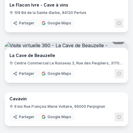
Le Flacon Ivre - Cave à vins
109 Bd de la Sainte-Barbe, 84120 Pertuis
Partager
Google Maps
9
pano
La Cave de Beauzelle
Centre Commercial Le Ruisseau 3, Rue des Peupliers, 31700 Beauzelle
Partager
Google Maps
8
pano
Cavavin
6 bis Rue François Marie Voltaire, 66000 Perpignan
Partager
Google Maps
10
pano