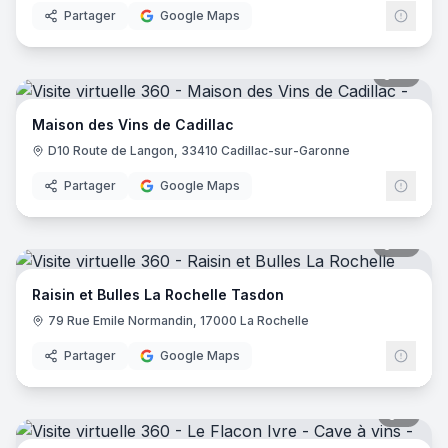
Partager
Google Maps
17
pano
Maison des Vins de Cadillac
D10 Route de Langon, 33410 Cadillac-sur-Garonne
Partager
Google Maps
10
pano
Raisin et Bulles La Rochelle Tasdon
79 Rue Emile Normandin, 17000 La Rochelle
Partager
Google Maps
8
pano