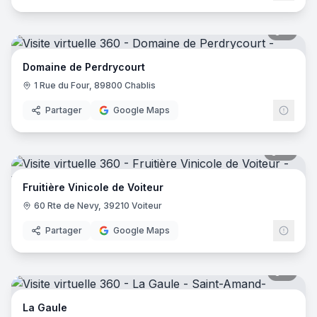
9
pano
Domaine de Perdrycourt
1 Rue du Four, 89800 Chablis
Partager
Google Maps
14
pano
Fruitière Vinicole de Voiteur
60 Rte de Nevy, 39210 Voiteur
Partager
Google Maps
7
pano
La Gaule