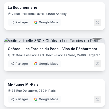
La Bouchonnerie
7 Rue Président Favre, 74000 Annecy
Partager
Google Maps
7
pano
Château Les Farcies du Pech - Vins de Pécharmant
Château Les Farcies du Pech - Farcies Nord, 24100 Bergerac
Partager
Google Maps
9
pano
Mi-Fugue Mi-Raisin
36 Rue Delambre, 75014 Paris
Partager
Google Maps
7
pano