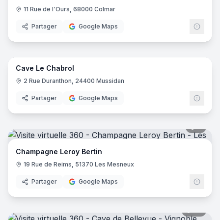
11 Rue de l'Ours, 68000 Colmar
Partager
Google Maps
6
pano
Cave Le Chabrol
2 Rue Duranthon, 24400 Mussidan
Partager
Google Maps
8
pano
Champagne Leroy Bertin
19 Rue de Reims, 51370 Les Mesneux
Partager
Google Maps
20
pano