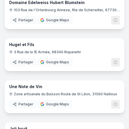
Domaine Edelweiss Hubert Blumstein
103 Rue de l'Ortenbourg Annexe, Rte de Scherwiller, 67730 Châtenois
Partager
Google Maps
6
pano
Ajout récent
Hugel et Fils
3 Rue de la 1E Armée, 68340 Riquewihr
Partager
Google Maps
13
pano
Ajout récent
Une Note de Vin
Zone artisanale du Buisson Route de St Léon, 31560 Nailloux
Partager
Google Maps
5
pano
Ajout récent
Joli bruit