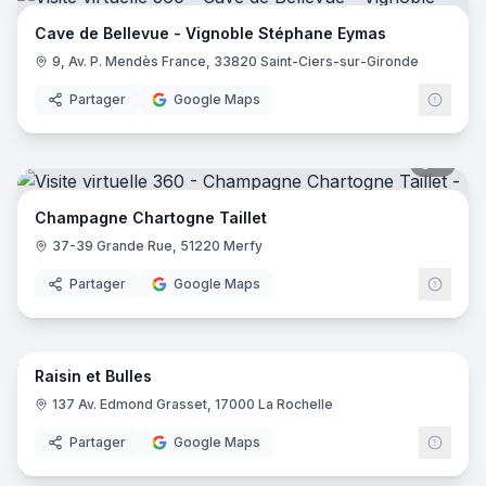
Cave de Bellevue - Vignoble Stéphane Eymas
9, Av. P. Mendès France, 33820 Saint-Ciers-sur-Gironde
Partager
Google Maps
8
pano
Champagne Chartogne Taillet
37-39 Grande Rue, 51220 Merfy
Partager
Google Maps
7
pano
Raisin et Bulles
137 Av. Edmond Grasset, 17000 La Rochelle
Partager
Google Maps