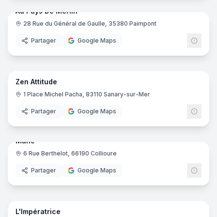
Au Pays De Merlin
28 Rue du Général de Gaulle, 35380 Paimpont
Partager
Google Maps
6
pano
Zen Attitude
1 Place Michel Pacha, 83110 Sanary-sur-Mer
Partager
Google Maps
7
pano
Mane
6 Rue Berthelot, 66190 Collioure
Partager
Google Maps
15
pano
L'Impératrice