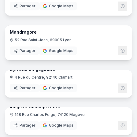
Partager
Google Maps
8
pano
Mandragore
52 Rue Saint-Jean, 69005 Lyon
Partager
Google Maps
9
pano
Sylvette en goguette
4 Rue du Centre, 92140 Clamart
Partager
Google Maps
6
pano
Megève Concept Store
148 Rue Charles Feige, 74120 Megève
Partager
Google Maps
7
pano