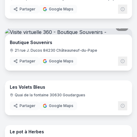
Partager
Google Maps
8
pano
Boutique Souvenirs
21 rue J. Ducos 84230 Châteauneuf-du-Pape
Partager
Google Maps
14
pano
Les Volets Bleus
Quai de la fontaine 30630 Goudargues
Partager
Google Maps
Le pot à Herbes