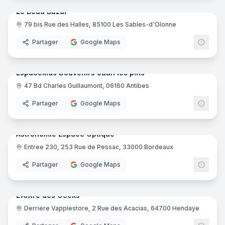
Harmonie Florale
- La Garde
Le Beau Bazar
Ninon
- Montélimar
79 bis Rue des Halles, 85100 Les Sables-d'Olonne
Pimponette
- Châteauneuf-du-Pape
Partager
Google Maps
Boutique Souvenirs
- Châteauneuf-du-Pape
16
pano
Les Volets Bleus
- Goudargues
Le pot à Herbes
- Dieulefit
Espacekids Souvenirs Juan les pins
Au Bien Être
- Rochemaure
47 Bd Charles Guillaumont, 06160 Antibes
Avec un pinceau
- Saint-Paul-Trois-Châteaux
Partager
Google Maps
7
pano
Astronomie Espace Optique
Entree 230, 253 Rue de Pessac, 33000 Bordeaux
Partager
Google Maps
5
pano
L'Antre des Geeks
Derriere Vapplestore, 2 Rue des Acacias, 64700 Hendaye