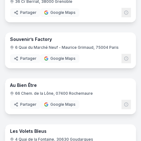
36 Cr Berriat, 38000 Grenoble
Partager
Google Maps
7
pano
Souvenir’s Factory
6 Quai du Marché Neuf - Maurice Grimaud, 75004 Paris
Partager
Google Maps
13
pano
Au Bien Être
66 Chem. de la Lône, 07400 Rochemaure
Partager
Google Maps
17
pano
Les Volets Bleus
4 Quai de la Fontaine, 30630 Goudargues