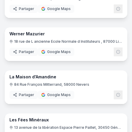
Partager
Google Maps
7
pano
Werner Mazurier
18 rue de L ancienne Ecole Normale d Instituteurs , 87000 Limoges
Partager
Google Maps
9
pano
La Maison d'Amandine
84 Rue François Mitterrand, 58000 Nevers
Partager
Google Maps
5
pano
Les Fées Minéraux
13 avenue de la libération Espace Pierre Paillet, 30450 Génolhac