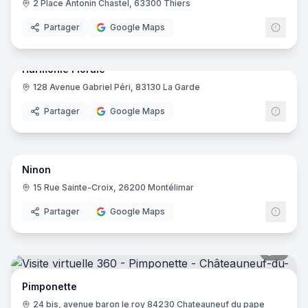
2 Place Antonin Chastel, 63300 Thiers
Partager
Google Maps
8
pano
Harmonie Florale
128 Avenue Gabriel Péri, 83130 La Garde
Partager
Google Maps
6
pano
Ninon
15 Rue Sainte-Croix, 26200 Montélimar
Partager
Google Maps
8
pano
Pimponette
24 bis, avenue baron le roy 84230 Chateauneuf du pape