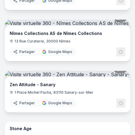
Partager
Google Maps
5
pano
Nîmes Collections AS de Nîmes Collections
13 Rue Curaterie, 30000 Nîmes
Partager
Google Maps
8
pano
Zen Attitude - Sanary
1 Place Michel Pacha, 83110 Sanary-sur-Mer
Partager
Google Maps
7
pano
Stone Age