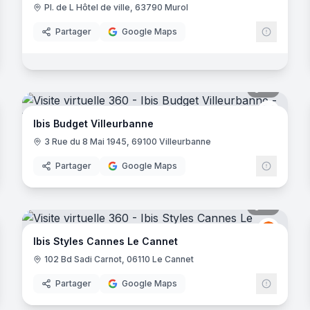
Pl. de L Hôtel de ville, 63790 Murol
Partager
Google Maps
noramas
10
panora
hrenheit Seven
Ibis Bud
Ibis Budget Villeurbanne
3 Rue du 8 Mai 1945, 69100 Villeurbanne
Partager
Google Maps
noramas
16
panora
Ibis
I
Ibis Styles Cannes Le Cannet
102 Bd Sadi Carnot, 06110 Le Cannet
Partager
Google Maps