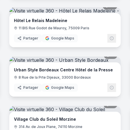
noramas
20
panora
Hôtel Le Relais Madeleine
11 BIS Rue Godot de Mauroy, 75009 Paris
Partager
Google Maps
noramas
15
panora
Urban Style Bordeaux Centre Hôtel de la Presse
8 Rue de la Prte Dijeaux, 33000 Bordeaux
Partager
Google Maps
noramas
31
panora
Village Club du Soleil Morzine
314 Av. de Joux Plane, 74110 Morzine