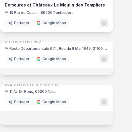
Demeures et Châteaux Le Moulin des Templiers
10 Rte de Cousin, 89200 Pontaubert
Partager
Google Maps
mas
15
panoramas
Brit Hotel Hermes
Route Départementale 974, Rue du 8 Mai 1945, 21160 Couchey
e France
Brit Hôtel
Partager
Google Maps
17
panoramas
mas
Logis Hôtel Villa Victorine
11 Av. Dr Roux, 06200 Nice
Logis de Fra
Partager
Google Maps