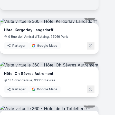
mas
11
panoramas
Hôtel Kergorlay Langsdorff
9 Rue de l'Amiral d'Estaing, 75016 Paris
Partager
Google Maps
mas
18
panoramas
Hôtel Oh Sèvres Autrement
134 Grande Rue, 92310 Sèvres
Partager
Google Maps
mas
16
panoramas