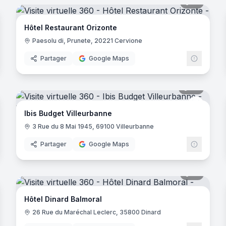
noramas
19
panora
Hôtel Restaurant Orizonte
Paesolu di, Prunete, 20221 Cervione
Partager
Google Maps
- Nanterre
noramas
20
panora
Ibis Bud
Ibis Budget Villeurbanne
3 Rue du 8 Mai 1945, 69100 Villeurbanne
Partager
Google Maps
noramas
17
panora
ains
Hôtel Dinard Balmoral
26 Rue du Maréchal Leclerc, 35800 Dinard