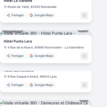
Hôtel La Garbine
Route de Tahiti, 83350 Ramatuelle
Partager
Google Maps
mas
55
panoramas
Ajout récent
Hôtel Punta Lara
4 Rue de la Noure, 85680 Noirmoutier - La Guérinière
Partager
Google Maps
mas
22
panoramas
Ajout récent
Hôtel des Artistes
8 Rue Gaspard André, 69002 Lyon
Partager
Google Maps
mas
5
panoramas