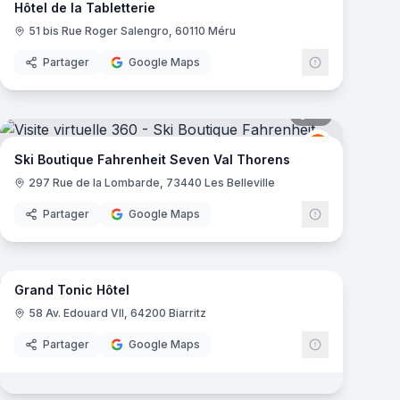
Hôtel de la Tabletterie
51 bis Rue Roger Salengro, 60110 Méru
Partager
Google Maps
mas
21
panoramas
get
Fahrenheit S
FS
Ski Boutique Fahrenheit Seven Val Thorens
297 Rue de la Lombarde, 73440 Les Belleville
Partager
Google Maps
10
panoramas
mas
Grand Tonic Hôtel
58 Av. Edouard VII, 64200 Biarritz
Partager
Google Maps