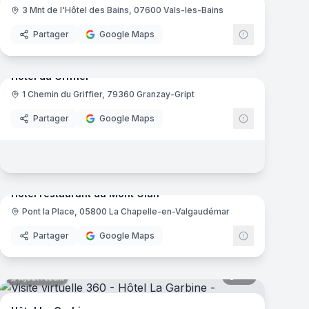
3 Mnt de l'Hôtel des Bains, 07600 Vals-les-Bains
Partager
Google Maps
mas
27
panoramas
Ajout récent
Hôtel du Griffier
1 Chemin du Griffier, 79360 Granzay-Gript
Partager
Google Maps
mas
10
panoramas
Ajout récent
Hôtel restaurant du Mont Olan
Pont la Place, 05800 La Chapelle-en-Valgaudémar
Partager
Google Maps
mas
68
panoramas
Ajout récent