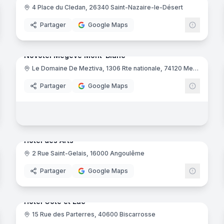
4 Place du Cledan, 26340 Saint-Nazaire-le-Désert
riad
mar
Partager
Google Maps
33
panora
Ajout récent
noramas
Novotel Megève Mont-Blanc
Le Domaine De Meztiva, 1306 Rte nationale, 74120 Megève
Tarentaise
Partager
Google Maps
noramas
14
panora
Ajout récent
Hôtel des Arts
2 Rue Saint-Gelais, 16000 Angoulême
ert
Partager
Google Maps
noramas
25
panora
Ajout récent
Hôtel Côte et Lac
15 Rue des Parterres, 40600 Biscarrosse