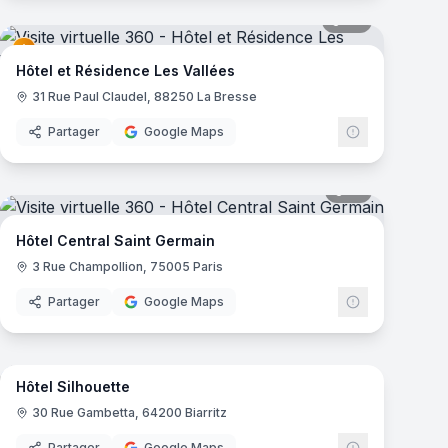
mas
27
panoramas
Hôtel et Résidence Les Vallées
31 Rue Paul Claudel, 88250 La Bresse
Partager
Google Maps
mas
18
panoramas
Hôtel Central Saint Germain
3 Rue Champollion, 75005 Paris
Partager
Google Maps
22
panoramas
mas
Hôtel Silhouette
30 Rue Gambetta, 64200 Biarritz
Partager
Google Maps