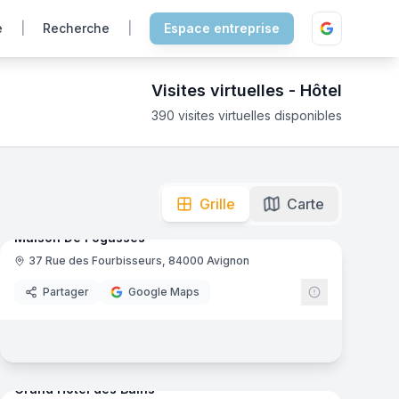
e
|
Recherche
|
Espace entreprise
Visites virtuelles -
Hôtel
390
visites virtuelles disponibles
mersion totale pour découvrir les chambres et les infrastru
mas
8
panoramas
Ajout récent
Grille
Carte
Maison De Fogasses
37 Rue des Fourbisseurs, 84000 Avignon
Partager
Google Maps
mas
81
panoramas
Ajout récent
Grand Hôtel des Bains