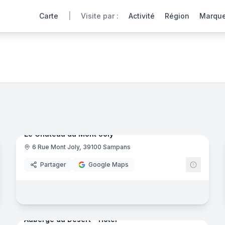
Carte
|
Visite par :
Activité
Région
Marqu
tes virtuelles 360° de nos hôtels partenaires offrent une im
43
panora
Ajout récent
noramas
Le Chateau du Mont Joly
6 Rue Mont Joly, 39100 Sampans
Partager
Google Maps
noramas
16
panora
Ajout récent
Auberge du Désert - Hôtel