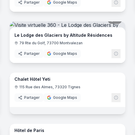
Partager
Google Maps
noramas
51
panora
Le Lodge des Glaciers by Altitude Résidences
79 Rte du Golf, 73700 Montvalezan
Partager
Google Maps
44
panora
noramas
Chalet Hôtel Yeti
115 Rue des Almes, 73320 Tignes
uirec
Partager
Google Maps
10
panora
noramas
Hôtel de Paris