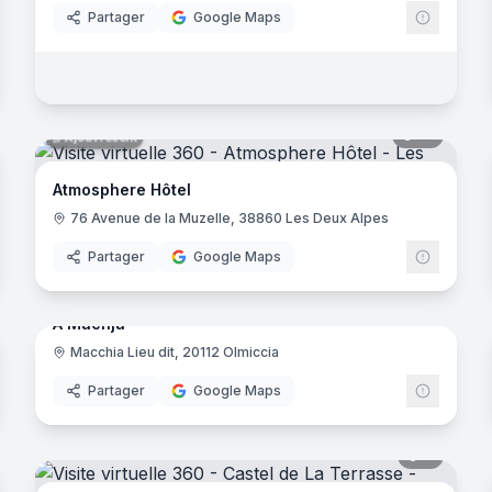
Partager
Google Maps
noramas
12
panora
Ajout récent
Atmosphere Hôtel
- Grignan
76 Avenue de la Muzelle, 38860 Les Deux Alpes
Partager
Google Maps
noramas
18
panora
Ajout récent
A Machja
an
Macchia Lieu dit, 20112 Olmiccia
Partager
Google Maps
noramas
8
panora
ves