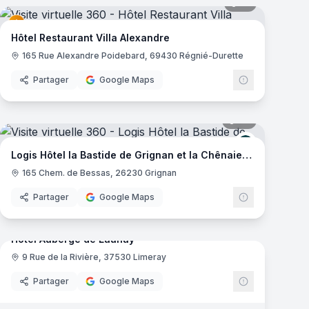
mas
41
panoramas
Hôtel Restaurant Villa Alexandre
165 Rue Alexandre Poidebard, 69430 Régnié-Durette
Partager
Google Maps
mas
29
panoramas
get
Logis de Fra
Logis Hôtel la Bastide de Grignan et la Chênaie Restaurant
165 Chem. de Bessas, 26230 Grignan
Partager
Google Maps
29
panoramas
mas
Hotel Auberge de Launay
9 Rue de la Rivière, 37530 Limeray
Partager
Google Maps