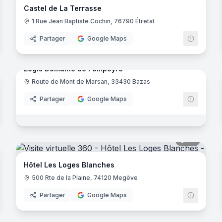
Castel de La Terrasse
1 Rue Jean Baptiste Cochin, 76790 Étretat
Partager
Google Maps
64
panora
noramas
Logis Domaine de Fompeyre
Route de Mont de Marsan, 33430 Bazas
Logis d
Partager
Google Maps
noramas
esse
46
panora
ux
Hôtel Les Loges Blanches
500 Rte de la Plaine, 74120 Megève
Partager
Google Maps