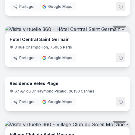
Partager
Google Maps
18
pano
Hôtel Central Saint Germain
3 Rue Champollion, 75005 Paris
Partager
Google Maps
14
pano
Résidence Vélès Plage
67 Av. du Dr Raymond Picaud, 06150 Cannes
Partager
Google Maps
31
pano
Village Club du Soleil Morzine