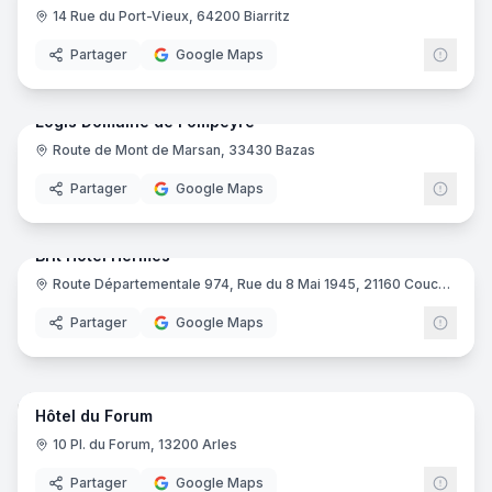
14 Rue du Port-Vieux, 64200 Biarritz
Partager
Google Maps
64
pano
Logis Domaine de Fompeyre
Route de Mont de Marsan, 33430 Bazas
Logis
Partager
Google Maps
15
pano
Brit Hotel Hermes
Route Départementale 974, Rue du 8 Mai 1945, 21160 Couchey
Brit H
Partager
Google Maps
16
pano
Hôtel du Forum
10 Pl. du Forum, 13200 Arles
Partager
Google Maps