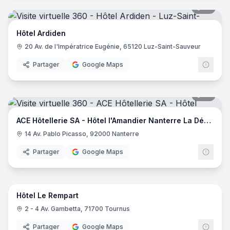
18
pano
Hôtel Ardiden
20 Av. de l'Impératrice Eugénie, 65120 Luz-Saint-Sauveur
Partager
Google Maps
18
pano
ACE Hôtellerie SA - Hôtel l'Amandier Nanterre La Défense
14 Av. Pablo Picasso, 92000 Nanterre
Partager
Google Maps
42
pano
Hôtel Le Rempart
2 - 4 Av. Gambetta, 71700 Tournus
Partager
Google Maps