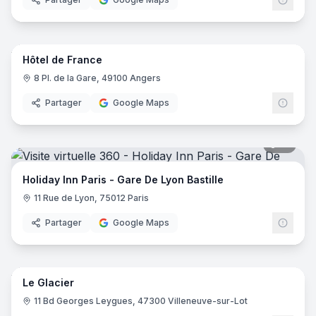
8
pano
Hôtel de France
8 Pl. de la Gare, 49100 Angers
Partager
Google Maps
19
pano
Holiday Inn Paris - Gare De Lyon Bastille
11 Rue de Lyon, 75012 Paris
Partager
Google Maps
24
pano
Le Glacier
11 Bd Georges Leygues, 47300 Villeneuve-sur-Lot