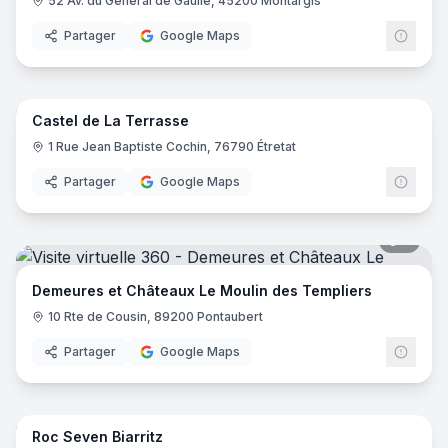
52 Av. du Général de Gaulle, 45200 Montargis
Partager
Google Maps
8
pano
Castel de La Terrasse
1 Rue Jean Baptiste Cochin, 76790 Étretat
Partager
Google Maps
5
pano
Demeures et Châteaux Le Moulin des Templiers
10 Rte de Cousin, 89200 Pontaubert
Partager
Google Maps
25
pano
Roc Seven Biarritz