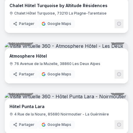
Chalet Hôtel Turquoise by Altitude Résidences
Hôtel Saint Régis
- Chalon-sur-Saône
Chalet Hôtel Turquoise, 73210 La Plagne-Tarentaise
Hôtel de France
- Angers
Holiday Inn Paris - Gare De Lyon Bastille
- Paris
Partager
Google Maps
Le Glacier
- Villeneuve-sur-Lot
Logis Hôtel le Passiflore
- Châteaubernard
12
pano
Ajout récent
Hôtel ibis - Mâcon Sud
- Crêches-sur-Saône
Le Lodge Kerisper
- La Trinité-sur-Mer
Atmosphere Hôtel
Hôtel Ibis Budget - Mâcon Crèches
- Chaintré
76 Avenue de la Muzelle, 38860 Les Deux Alpes
Ibis Styles Lyon Meyzieu Stadium Olympique
- Meyzieu
Hôtel Pietracap
- Bastia
Partager
Google Maps
Hôtel Les Persèdes
- Lavilledieu
Hotel Mendionde
- Saint-Pée-sur-Nivelle
55
pano
Ajout récent
Hôtel de l'Europe - Ploumanac’h Perros-Guirec
- Perros-G
Hôtel Mac Bed
- Poitiers
Hôtel Punta Lara
Hôtel Mercure Paris Montmartre Sacré Cœur
- Paris
4 Rue de la Noure, 85680 Noirmoutier - La Guérinière
Hôtel La Vague de Saint Paul
- Vence
Etche Ona
- La Teste-de-Buch
Partager
Google Maps
23
pano
Ajout récent