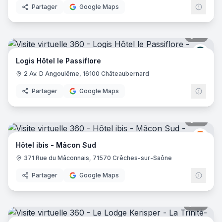
Partager
Google Maps
21
pano
Logis
Logis Hôtel le Passiflore
2 Av. D Angoulême, 16100 Châteaubernard
Partager
Google Maps
14
pano
Ibis
I
Hôtel ibis - Mâcon Sud
371 Rue du Mâconnais, 71570 Crêches-sur-Saône
Partager
Google Maps
28
pano