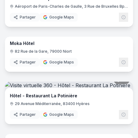
Aéroport de Paris-Charles de Gaulle, 3 Rue de Bruxelles Bp 11122, 93290 Roissy-en-France
Partager
Google Maps
14
pano
Moka Hôtel
82 Rue de la Gare, 79000 Niort
Partager
Google Maps
20
pano
Hôtel - Restaurant La Potinière
29 Avenue Méditerranée, 83400 Hyères
Partager
Google Maps
17
pano