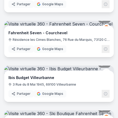
Partager
Google Maps
10
pano
Fahre
FS
Fahrenheit Seven - Courchevel
Résidence les Cimes Blanches, 76 Rue du Marquis, 73120 Courchevel
Partager
Google Maps
10
pano
Ibis 
Ibis Budget Villeurbanne
3 Rue du 8 Mai 1945, 69100 Villeurbanne
Partager
Google Maps
21
pano
Fahre
FS