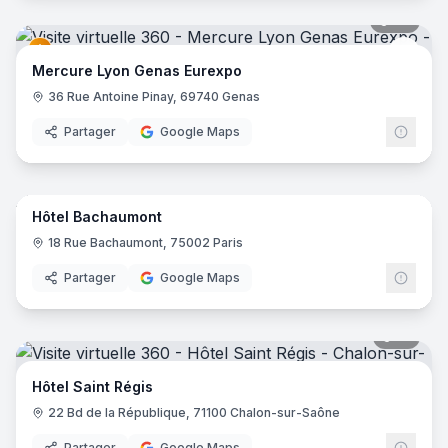
42
pano
Merc
Mercure Lyon Genas Eurexpo
36 Rue Antoine Pinay, 69740 Genas
Partager
Google Maps
10
pano
Hôtel Bachaumont
18 Rue Bachaumont, 75002 Paris
Partager
Google Maps
17
pano
Hôtel Saint Régis
22 Bd de la République, 71100 Chalon-sur-Saône
Partager
Google Maps