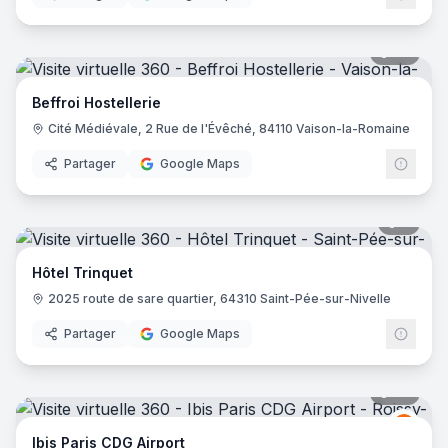
36
pano
Beffroi Hostellerie
Cité Médiévale, 2 Rue de l'Évêché, 84110 Vaison-la-Romaine
Partager
Google Maps
6
pano
Hôtel Trinquet
2025 route de sare quartier, 64310 Saint-Pée-sur-Nivelle
Partager
Google Maps
72
pano
Ibis
I
Ibis Paris CDG Airport