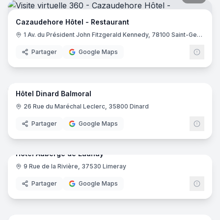
Cazaudehore Hôtel - Restaurant
1 Av. du Président John Fitzgerald Kennedy, 78100 Saint-Germain-en-Laye
Partager
Google Maps
17
pano
Hôtel Dinard Balmoral
26 Rue du Maréchal Leclerc, 35800 Dinard
Partager
Google Maps
29
pano
Hotel Auberge de Launay
9 Rue de la Rivière, 37530 Limeray
Partager
Google Maps
23
pano