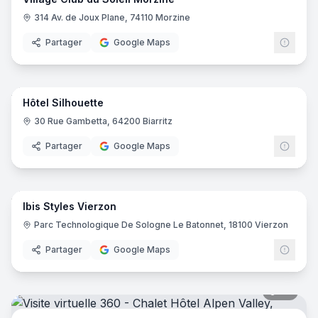
314 Av. de Joux Plane, 74110 Morzine
Partager
Google Maps
22
pano
Hôtel Silhouette
30 Rue Gambetta, 64200 Biarritz
Partager
Google Maps
8
pano
Ibis Styles Vierzon
Ibis
I
Parc Technologique De Sologne Le Batonnet, 18100 Vierzon
Partager
Google Maps
36
pano