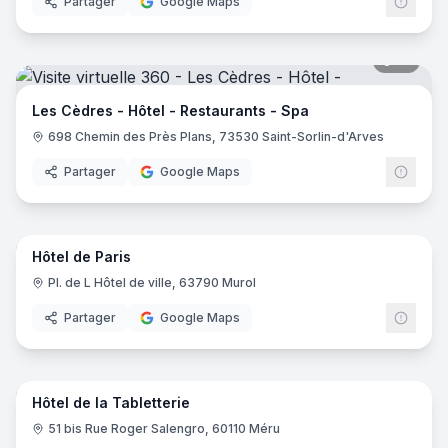
Partager
Google Maps
19
pano
Les Cèdres - Hôtel - Restaurants - Spa
698 Chemin des Près Plans, 73530 Saint-Sorlin-d'Arves
Partager
Google Maps
10
pano
Hôtel de Paris
Pl. de L Hôtel de ville, 63790 Murol
Partager
Google Maps
16
pano
Hôtel de la Tabletterie
51 bis Rue Roger Salengro, 60110 Méru