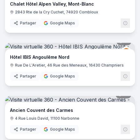
Chalet Hôtel Alpen Valley, Mont-Blanc
2843 Rte de la Cry Cuchet, 74920 Combloux
Partager
Google Maps
10
pano
Ibis
I
Hôtel IBIS Angoulême Nord
Rue De L'Aretier, 46 Rue des Meneaux, 16430 Champniers
Partager
Google Maps
88
pano
Ancien Couvent des Carmes
4 Rue Louis David, 11100 Narbonne
Partager
Google Maps