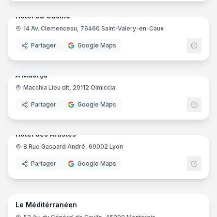
Hôtel du Casino
14 Av. Clemenceau, 76460 Saint-Valery-en-Caux
Partager
Google Maps
18
pano
Ajout récent
A Machja
Macchia Lieu dit, 20112 Olmiccia
Partager
Google Maps
22
pano
Ajout récent
Hôtel des Artistes
8 Rue Gaspard André, 69002 Lyon
Partager
Google Maps
16
pano
Ajout récent
Le Méditérranéen