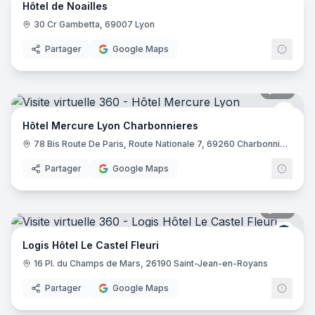
Hôtel de Noailles
30 Cr Gambetta, 69007 Lyon
Partager
Google Maps
39
pano
Merc
Hôtel Mercure Lyon Charbonnieres
78 Bis Route De Paris, Route Nationale 7, 69260 Charbonnières-les-Bains
Partager
Google Maps
32
pano
Logis
Logis Hôtel Le Castel Fleuri
16 Pl. du Champs de Mars, 26190 Saint-Jean-en-Royans
Partager
Google Maps