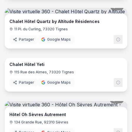
51
pano
Chalet Hôtel Quartz by Altitude Résidences
11 Pl. du Curling, 73320 Tignes
Partager
Google Maps
44
pano
Chalet Hôtel Yeti
115 Rue des Almes, 73320 Tignes
Partager
Google Maps
18
pano
Hôtel Oh Sèvres Autrement
134 Grande Rue, 92310 Sèvres