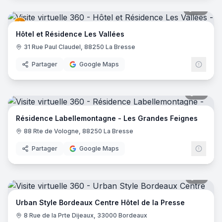
27
pano
Hôtel et Résidence Les Vallées
31 Rue Paul Claudel, 88250 La Bresse
Partager
Google Maps
17
pano
Résidence Labellemontagne - Les Grandes Feignes
88 Rte de Vologne, 88250 La Bresse
Partager
Google Maps
15
pano
Urban Style Bordeaux Centre Hôtel de la Presse
8 Rue de la Prte Dijeaux, 33000 Bordeaux