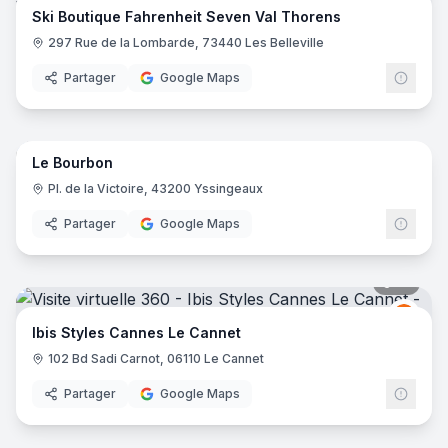
Ski Boutique Fahrenheit Seven Val Thorens
297 Rue de la Lombarde, 73440 Les Belleville
Partager
Google Maps
16
pano
Le Bourbon
Pl. de la Victoire, 43200 Yssingeaux
Partager
Google Maps
16
pano
Ibis
I
Ibis Styles Cannes Le Cannet
102 Bd Sadi Carnot, 06110 Le Cannet
Partager
Google Maps
10
pano