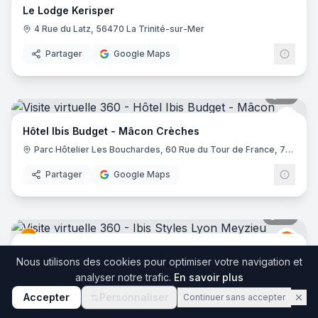
Le Lodge Kerisper
4 Rue du Latz, 56470 La Trinité-sur-Mer
Partager
Google Maps
17
pano
Ibis 
Hôtel Ibis Budget - Mâcon Crèches
Parc Hôtelier Les Bouchardes, 60 Rue du Tour de France, 71570 Chaintré
Partager
Google Maps
36
pano
Ibis
I
Ibis Styles Lyon Meyzieu Stadium Olympique
Nous utilisons des cookies pour optimiser votre navigation et
2 Bis Rue du 24 Avril 1915, 69330 Meyzieu
analyser notre trafic.
En savoir plus
Partager
Google Maps
Accepter
Personnaliser
Continuer sans accepter