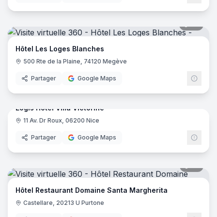
46
pano
Hôtel Les Loges Blanches
500 Rte de la Plaine, 74120 Megève
Partager
Google Maps
17
pano
Logis Hôtel Villa Victorine
11 Av. Dr Roux, 06200 Nice
Logis
Partager
Google Maps
35
pano
Hôtel Restaurant Domaine Santa Margherita
Castellare, 20213 U Purtone