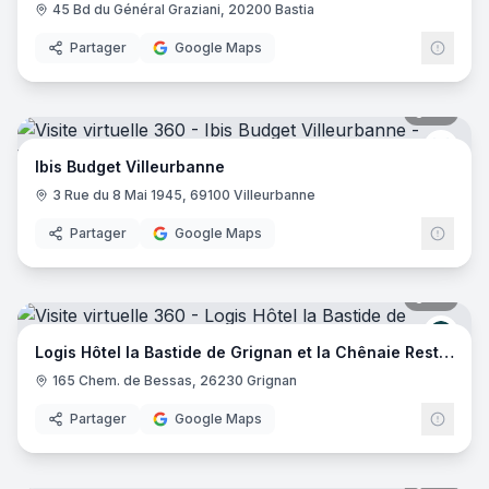
45 Bd du Général Graziani, 20200 Bastia
Partager
Google Maps
20
pano
Ibis 
Ibis Budget Villeurbanne
3 Rue du 8 Mai 1945, 69100 Villeurbanne
Partager
Google Maps
29
pano
Logis
Logis Hôtel la Bastide de Grignan et la Chênaie Restaurant
165 Chem. de Bessas, 26230 Grignan
Partager
Google Maps
20
pano