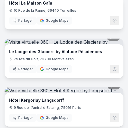
Hôtel La Maison Gaïa
10 Rue de la Panne, 66440 Torreilles
Partager
Google Maps
51
pano
Le Lodge des Glaciers by Altitude Résidences
79 Rte du Golf, 73700 Montvalezan
Partager
Google Maps
11
pano
Hôtel Kergorlay Langsdorff
9 Rue de l'Amiral d'Estaing, 75016 Paris
Partager
Google Maps