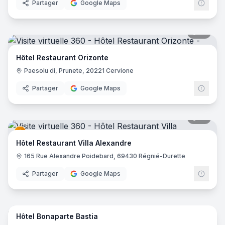
Partager
Google Maps
19
pano
Hôtel Restaurant Orizonte
Paesolu di, Prunete, 20221 Cervione
Partager
Google Maps
41
pano
Hôtel Restaurant Villa Alexandre
165 Rue Alexandre Poidebard, 69430 Régnié-Durette
Partager
Google Maps
21
pano
Hôtel Bonaparte Bastia