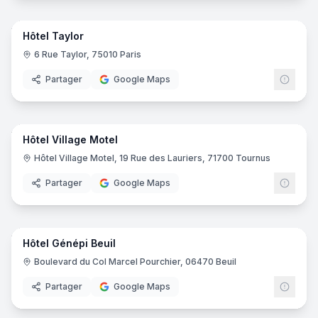
25
pano
Hôtel Taylor
6 Rue Taylor, 75010 Paris
Partager
Google Maps
29
pano
Hôtel Village Motel
Hôtel Village Motel, 19 Rue des Lauriers, 71700 Tournus
Partager
Google Maps
24
pano
Hôtel Génépi Beuil
Boulevard du Col Marcel Pourchier, 06470 Beuil
Partager
Google Maps