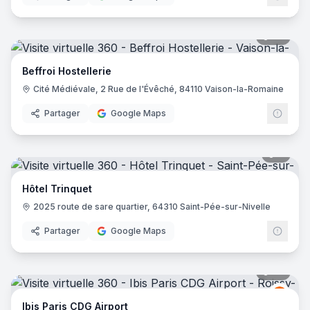
36
pano
Beffroi Hostellerie
Cité Médiévale, 2 Rue de l'Évêché, 84110 Vaison-la-Romaine
Partager
Google Maps
6
pano
Hôtel Trinquet
2025 route de sare quartier, 64310 Saint-Pée-sur-Nivelle
Partager
Google Maps
72
pano
Ibis
I
Ibis Paris CDG Airport