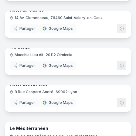
Hôtel du Casino
14 Av. Clemenceau, 76460 Saint-Valery-en-Caux
Partager
Google Maps
18
pano
Ajout récent
A Machja
Macchia Lieu dit, 20112 Olmiccia
Partager
Google Maps
22
pano
Ajout récent
Hôtel des Artistes
8 Rue Gaspard André, 69002 Lyon
Partager
Google Maps
16
pano
Ajout récent
Le Méditérranéen