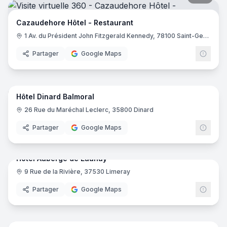
Cazaudehore Hôtel - Restaurant
1 Av. du Président John Fitzgerald Kennedy, 78100 Saint-Germain-en-Laye
Partager
Google Maps
17
pano
Hôtel Dinard Balmoral
26 Rue du Maréchal Leclerc, 35800 Dinard
Partager
Google Maps
29
pano
Hotel Auberge de Launay
9 Rue de la Rivière, 37530 Limeray
Partager
Google Maps
23
pano