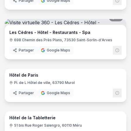
Partager
Google Maps
19
pano
Les Cèdres - Hôtel - Restaurants - Spa
698 Chemin des Près Plans, 73530 Saint-Sorlin-d'Arves
Partager
Google Maps
10
pano
Hôtel de Paris
Pl. de L Hôtel de ville, 63790 Murol
Partager
Google Maps
16
pano
Hôtel de la Tabletterie
51 bis Rue Roger Salengro, 60110 Méru