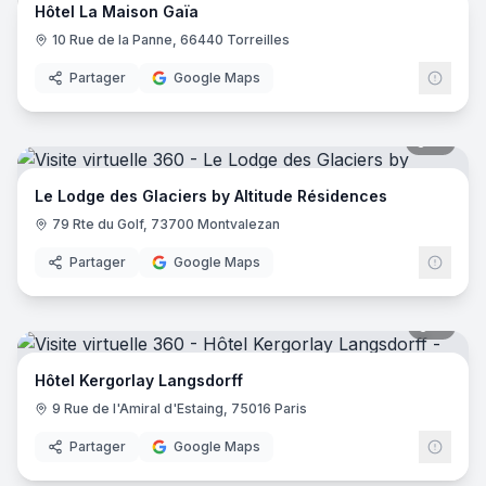
Hôtel La Maison Gaïa
10 Rue de la Panne, 66440 Torreilles
Partager
Google Maps
51
pano
Le Lodge des Glaciers by Altitude Résidences
79 Rte du Golf, 73700 Montvalezan
Partager
Google Maps
11
pano
Hôtel Kergorlay Langsdorff
9 Rue de l'Amiral d'Estaing, 75016 Paris
Partager
Google Maps