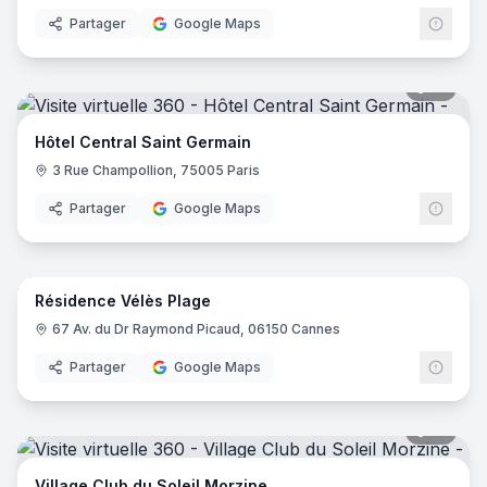
Partager
Google Maps
18
pano
Hôtel Central Saint Germain
3 Rue Champollion, 75005 Paris
Partager
Google Maps
14
pano
Résidence Vélès Plage
67 Av. du Dr Raymond Picaud, 06150 Cannes
Partager
Google Maps
31
pano
Village Club du Soleil Morzine