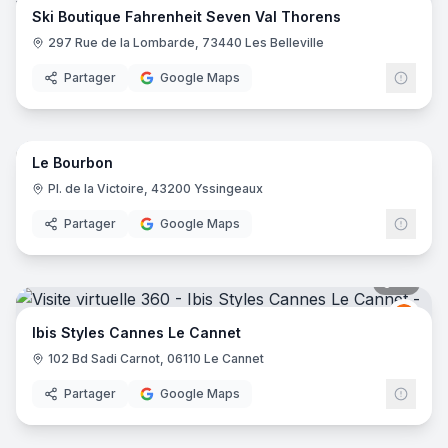
Ski Boutique Fahrenheit Seven Val Thorens
297 Rue de la Lombarde, 73440 Les Belleville
Partager
Google Maps
16
pano
Le Bourbon
Pl. de la Victoire, 43200 Yssingeaux
Partager
Google Maps
16
pano
Ibis
I
Ibis Styles Cannes Le Cannet
102 Bd Sadi Carnot, 06110 Le Cannet
Partager
Google Maps
10
pano