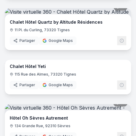
51
pano
Chalet Hôtel Quartz by Altitude Résidences
11 Pl. du Curling, 73320 Tignes
Partager
Google Maps
44
pano
Chalet Hôtel Yeti
115 Rue des Almes, 73320 Tignes
Partager
Google Maps
18
pano
Hôtel Oh Sèvres Autrement
134 Grande Rue, 92310 Sèvres