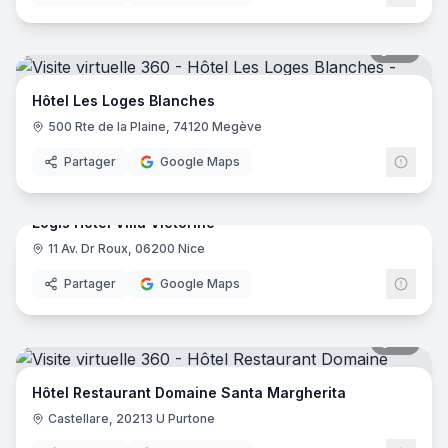
46
pano
Hôtel Les Loges Blanches
500 Rte de la Plaine, 74120 Megève
Partager
Google Maps
17
pano
Logis Hôtel Villa Victorine
11 Av. Dr Roux, 06200 Nice
Logis
Partager
Google Maps
35
pano
Hôtel Restaurant Domaine Santa Margherita
Castellare, 20213 U Purtone