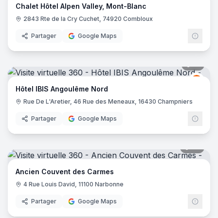
Chalet Hôtel Alpen Valley, Mont-Blanc
2843 Rte de la Cry Cuchet, 74920 Combloux
Partager
Google Maps
10
pano
Ibis
I
Hôtel IBIS Angoulême Nord
Rue De L'Aretier, 46 Rue des Meneaux, 16430 Champniers
Partager
Google Maps
88
pano
Ancien Couvent des Carmes
4 Rue Louis David, 11100 Narbonne
Partager
Google Maps