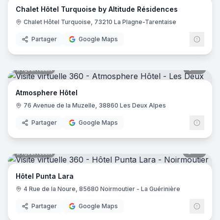
Chalet Hôtel Turquoise by Altitude Résidences
Hôtel Saint Régis
- Chalon-sur-Saône
Chalet Hôtel Turquoise, 73210 La Plagne-Tarentaise
Hôtel de France
- Angers
Holiday Inn Paris - Gare De Lyon Bastille
- Paris
Partager
Google Maps
Le Glacier
- Villeneuve-sur-Lot
Logis Hôtel le Passiflore
- Châteaubernard
12
pano
Ajout récent
Hôtel ibis - Mâcon Sud
- Crêches-sur-Saône
Le Lodge Kerisper
- La Trinité-sur-Mer
Atmosphere Hôtel
Hôtel Ibis Budget - Mâcon Crèches
- Chaintré
76 Avenue de la Muzelle, 38860 Les Deux Alpes
Ibis Styles Lyon Meyzieu Stadium Olympique
- Meyzieu
Hôtel Pietracap
- Bastia
Partager
Google Maps
Hôtel Les Persèdes
- Lavilledieu
Hotel Mendionde
- Saint-Pée-sur-Nivelle
55
pano
Ajout récent
Hôtel de l'Europe - Ploumanac’h Perros-Guirec
- Perros-G
Hôtel Mac Bed
- Poitiers
Hôtel Punta Lara
Hôtel Mercure Paris Montmartre Sacré Cœur
- Paris
4 Rue de la Noure, 85680 Noirmoutier - La Guérinière
Hôtel La Vague de Saint Paul
- Vence
Etche Ona
- La Teste-de-Buch
Partager
Google Maps
23
pano
Ajout récent