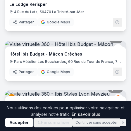
Le Lodge Kerisper
4 Rue du Latz, 56470 La Trinité-sur-Mer
Partager
Google Maps
17
pano
Ibis 
Hôtel Ibis Budget - Mâcon Crèches
Parc Hôtelier Les Bouchardes, 60 Rue du Tour de France, 71570 Chaintré
Partager
Google Maps
36
pano
Ibis
I
Ibis Styles Lyon Meyzieu Stadium Olympique
Nous utilisons des cookies pour optimiser votre navigation et
2 Bis Rue du 24 Avril 1915, 69330 Meyzieu
analyser notre trafic.
En savoir plus
Partager
Google Maps
Accepter
Personnaliser
Continuer sans accepter