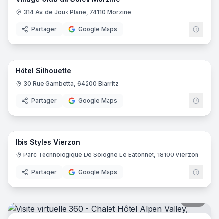
314 Av. de Joux Plane, 74110 Morzine
Partager
Google Maps
22
pano
Hôtel Silhouette
30 Rue Gambetta, 64200 Biarritz
Partager
Google Maps
8
pano
Ibis Styles Vierzon
Ibis
I
Parc Technologique De Sologne Le Batonnet, 18100 Vierzon
Partager
Google Maps
36
pano