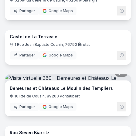
52 Av. du Général de Gaulle, 45200 Montargis
Partager
Google Maps
8
pano
Castel de La Terrasse
1 Rue Jean Baptiste Cochin, 76790 Étretat
Partager
Google Maps
5
pano
Demeures et Châteaux Le Moulin des Templiers
10 Rte de Cousin, 89200 Pontaubert
Partager
Google Maps
25
pano
Roc Seven Biarritz