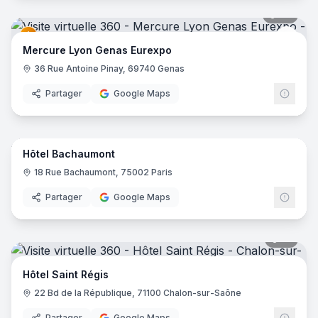
42
pano
Merc
Mercure Lyon Genas Eurexpo
36 Rue Antoine Pinay, 69740 Genas
Partager
Google Maps
10
pano
Hôtel Bachaumont
18 Rue Bachaumont, 75002 Paris
Partager
Google Maps
17
pano
Hôtel Saint Régis
22 Bd de la République, 71100 Chalon-sur-Saône
Partager
Google Maps