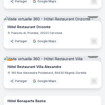
Partager
Google Maps
19
pano
Hôtel Restaurant Orizonte
Paesolu di, Prunete, 20221 Cervione
Partager
Google Maps
41
pano
Hôtel Restaurant Villa Alexandre
165 Rue Alexandre Poidebard, 69430 Régnié-Durette
Partager
Google Maps
21
pano
Hôtel Bonaparte Bastia