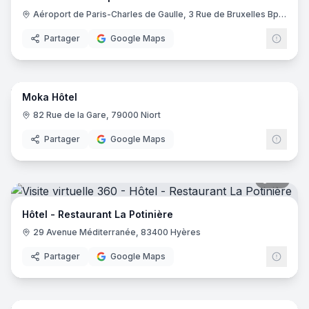
Aéroport de Paris-Charles de Gaulle, 3 Rue de Bruxelles Bp 11122, 93290 Roissy-en-France
Partager
Google Maps
14
pano
Moka Hôtel
82 Rue de la Gare, 79000 Niort
Partager
Google Maps
20
pano
Hôtel - Restaurant La Potinière
29 Avenue Méditerranée, 83400 Hyères
Partager
Google Maps
17
pano