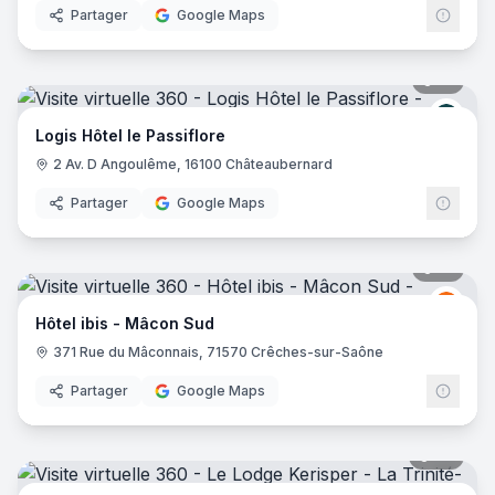
Partager
Google Maps
21
pano
Logis
Logis Hôtel le Passiflore
2 Av. D Angoulême, 16100 Châteaubernard
Partager
Google Maps
14
pano
Ibis
I
Hôtel ibis - Mâcon Sud
371 Rue du Mâconnais, 71570 Crêches-sur-Saône
Partager
Google Maps
28
pano