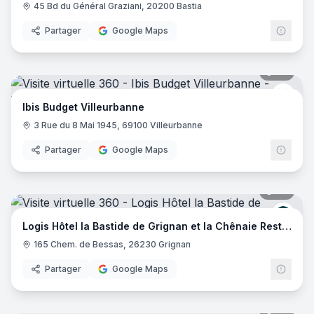
45 Bd du Général Graziani, 20200 Bastia
Partager
Google Maps
20
pano
Ibis 
Ibis Budget Villeurbanne
3 Rue du 8 Mai 1945, 69100 Villeurbanne
Partager
Google Maps
29
pano
Logis
Logis Hôtel la Bastide de Grignan et la Chênaie Restaurant
165 Chem. de Bessas, 26230 Grignan
Partager
Google Maps
20
pano