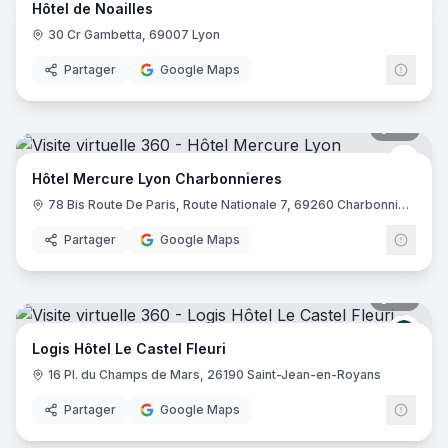
Hôtel de Noailles
30 Cr Gambetta, 69007 Lyon
Partager
Google Maps
39
pano
Merc
Hôtel Mercure Lyon Charbonnieres
78 Bis Route De Paris, Route Nationale 7, 69260 Charbonnières-les-Bains
Partager
Google Maps
32
pano
Logis
Logis Hôtel Le Castel Fleuri
16 Pl. du Champs de Mars, 26190 Saint-Jean-en-Royans
Partager
Google Maps