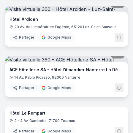
18
pano
Hôtel Ardiden
20 Av. de l'Impératrice Eugénie, 65120 Luz-Saint-Sauveur
Partager
Google Maps
18
pano
ACE Hôtellerie SA - Hôtel l'Amandier Nanterre La Défense
14 Av. Pablo Picasso, 92000 Nanterre
Partager
Google Maps
42
pano
Hôtel Le Rempart
2 - 4 Av. Gambetta, 71700 Tournus
Partager
Google Maps