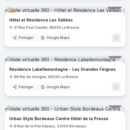
27
pano
Hôtel et Résidence Les Vallées
31 Rue Paul Claudel, 88250 La Bresse
Partager
Google Maps
17
pano
Résidence Labellemontagne - Les Grandes Feignes
88 Rte de Vologne, 88250 La Bresse
Partager
Google Maps
15
pano
Urban Style Bordeaux Centre Hôtel de la Presse
8 Rue de la Prte Dijeaux, 33000 Bordeaux