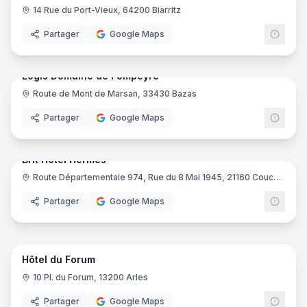
14 Rue du Port-Vieux, 64200 Biarritz
Partager
Google Maps
64
pano
Logis Domaine de Fompeyre
Route de Mont de Marsan, 33430 Bazas
Logis
Partager
Google Maps
15
pano
Brit Hotel Hermes
Route Départementale 974, Rue du 8 Mai 1945, 21160 Couchey
Brit H
Partager
Google Maps
16
pano
Hôtel du Forum
10 Pl. du Forum, 13200 Arles
Partager
Google Maps