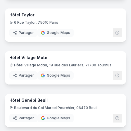
25
pano
Hôtel Taylor
6 Rue Taylor, 75010 Paris
Partager
Google Maps
29
pano
Hôtel Village Motel
Hôtel Village Motel, 19 Rue des Lauriers, 71700 Tournus
Partager
Google Maps
24
pano
Hôtel Génépi Beuil
Boulevard du Col Marcel Pourchier, 06470 Beuil
Partager
Google Maps