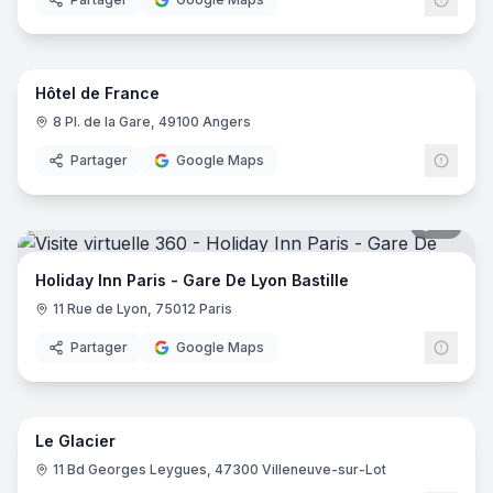
8
pano
Hôtel de France
8 Pl. de la Gare, 49100 Angers
Partager
Google Maps
19
pano
Holiday Inn Paris - Gare De Lyon Bastille
11 Rue de Lyon, 75012 Paris
Partager
Google Maps
24
pano
Le Glacier
11 Bd Georges Leygues, 47300 Villeneuve-sur-Lot