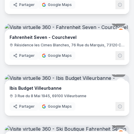
Partager
Google Maps
10
pano
Fahre
FS
Fahrenheit Seven - Courchevel
Résidence les Cimes Blanches, 76 Rue du Marquis, 73120 Courchevel
Partager
Google Maps
10
pano
Ibis 
Ibis Budget Villeurbanne
3 Rue du 8 Mai 1945, 69100 Villeurbanne
Partager
Google Maps
21
pano
Fahre
FS