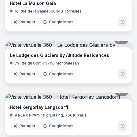
Hôtel La Maison Gaïa
10 Rue de la Panne, 66440 Torreilles
Partager
Google Maps
51
pano
Le Lodge des Glaciers by Altitude Résidences
79 Rte du Golf, 73700 Montvalezan
Partager
Google Maps
11
pano
Hôtel Kergorlay Langsdorff
9 Rue de l'Amiral d'Estaing, 75016 Paris
Partager
Google Maps