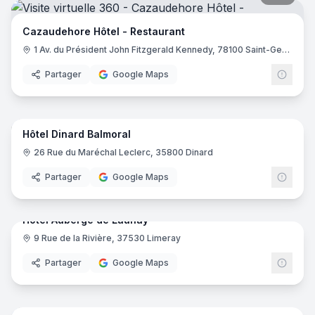
Cazaudehore Hôtel - Restaurant
1 Av. du Président John Fitzgerald Kennedy, 78100 Saint-Germain-en-Laye
Partager
Google Maps
17
pano
Hôtel Dinard Balmoral
26 Rue du Maréchal Leclerc, 35800 Dinard
Partager
Google Maps
29
pano
Hotel Auberge de Launay
9 Rue de la Rivière, 37530 Limeray
Partager
Google Maps
23
pano