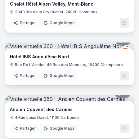
Chalet Hôtel Alpen Valley, Mont-Blanc
2843 Rte de la Cry Cuchet, 74920 Combloux
Partager
Google Maps
10
pano
Ibis
I
Hôtel IBIS Angoulême Nord
Rue De L'Aretier, 46 Rue des Meneaux, 16430 Champniers
Partager
Google Maps
88
pano
Ancien Couvent des Carmes
4 Rue Louis David, 11100 Narbonne
Partager
Google Maps