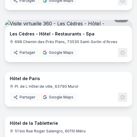
Partager
Google Maps
19
pano
Les Cèdres - Hôtel - Restaurants - Spa
698 Chemin des Près Plans, 73530 Saint-Sorlin-d'Arves
Partager
Google Maps
10
pano
Hôtel de Paris
Pl. de L Hôtel de ville, 63790 Murol
Partager
Google Maps
16
pano
Hôtel de la Tabletterie
51 bis Rue Roger Salengro, 60110 Méru