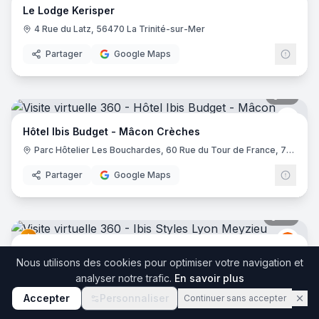
Le Lodge Kerisper
4 Rue du Latz, 56470 La Trinité-sur-Mer
Partager
Google Maps
17
pano
Ibis 
Hôtel Ibis Budget - Mâcon Crèches
Parc Hôtelier Les Bouchardes, 60 Rue du Tour de France, 71570 Chaintré
Partager
Google Maps
36
pano
Ibis
I
Ibis Styles Lyon Meyzieu Stadium Olympique
Nous utilisons des cookies pour optimiser votre navigation et
2 Bis Rue du 24 Avril 1915, 69330 Meyzieu
analyser notre trafic.
En savoir plus
Partager
Google Maps
Accepter
Personnaliser
Continuer sans accepter