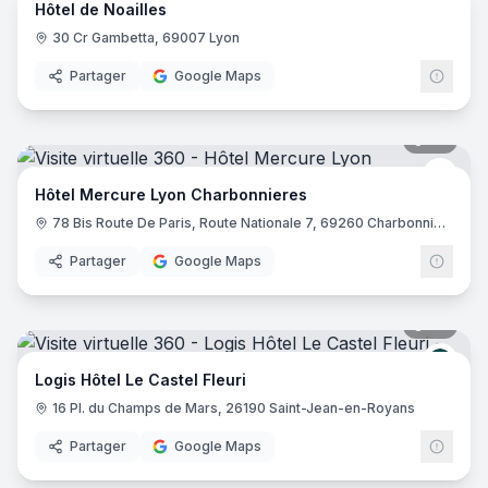
Hôtel de Noailles
30 Cr Gambetta, 69007 Lyon
Partager
Google Maps
39
pano
Merc
Hôtel Mercure Lyon Charbonnieres
78 Bis Route De Paris, Route Nationale 7, 69260 Charbonnières-les-Bains
Partager
Google Maps
32
pano
Logis
Logis Hôtel Le Castel Fleuri
16 Pl. du Champs de Mars, 26190 Saint-Jean-en-Royans
Partager
Google Maps