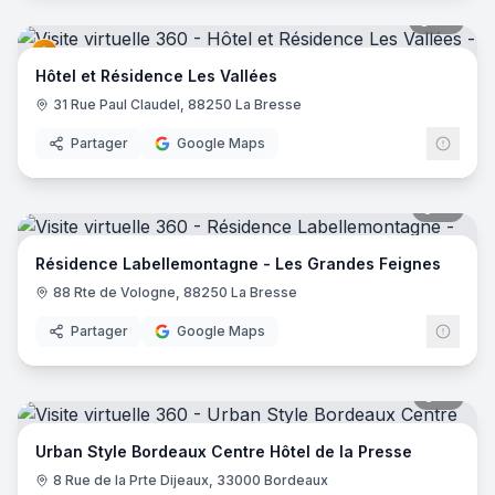
27
pano
Hôtel et Résidence Les Vallées
31 Rue Paul Claudel, 88250 La Bresse
Partager
Google Maps
17
pano
Résidence Labellemontagne - Les Grandes Feignes
88 Rte de Vologne, 88250 La Bresse
Partager
Google Maps
15
pano
Urban Style Bordeaux Centre Hôtel de la Presse
8 Rue de la Prte Dijeaux, 33000 Bordeaux