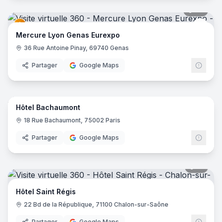
42
pano
Merc
Mercure Lyon Genas Eurexpo
36 Rue Antoine Pinay, 69740 Genas
Partager
Google Maps
10
pano
Hôtel Bachaumont
18 Rue Bachaumont, 75002 Paris
Partager
Google Maps
17
pano
Hôtel Saint Régis
22 Bd de la République, 71100 Chalon-sur-Saône
Partager
Google Maps