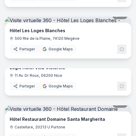
46
pano
Hôtel Les Loges Blanches
500 Rte de la Plaine, 74120 Megève
Partager
Google Maps
17
pano
Logis Hôtel Villa Victorine
11 Av. Dr Roux, 06200 Nice
Logis
Partager
Google Maps
35
pano
Hôtel Restaurant Domaine Santa Margherita
Castellare, 20213 U Purtone