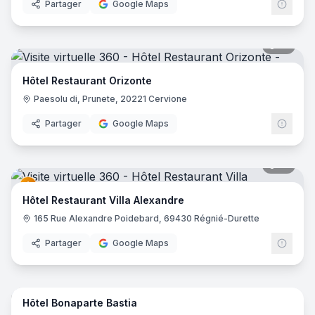
Partager
Google Maps
19
pano
Hôtel Restaurant Orizonte
Paesolu di, Prunete, 20221 Cervione
Partager
Google Maps
41
pano
Hôtel Restaurant Villa Alexandre
165 Rue Alexandre Poidebard, 69430 Régnié-Durette
Partager
Google Maps
21
pano
Hôtel Bonaparte Bastia