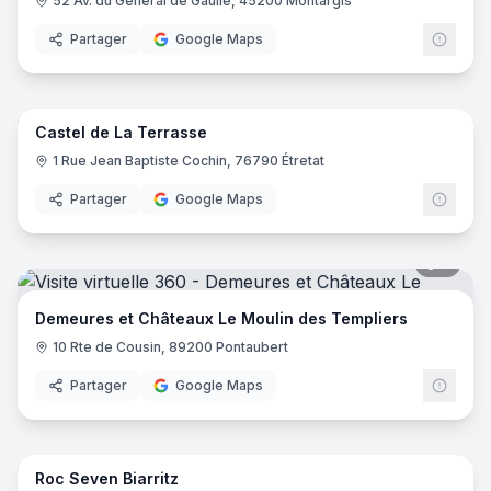
52 Av. du Général de Gaulle, 45200 Montargis
Partager
Google Maps
8
pano
Castel de La Terrasse
1 Rue Jean Baptiste Cochin, 76790 Étretat
Partager
Google Maps
5
pano
Demeures et Châteaux Le Moulin des Templiers
10 Rte de Cousin, 89200 Pontaubert
Partager
Google Maps
25
pano
Roc Seven Biarritz