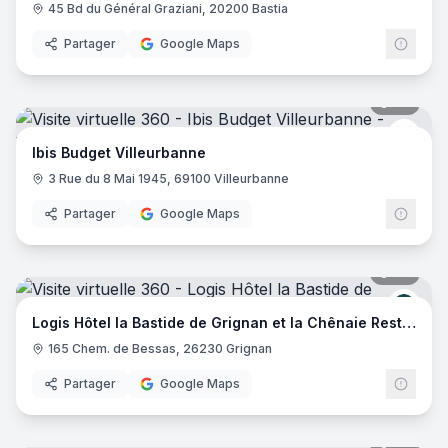
45 Bd du Général Graziani, 20200 Bastia
Partager
Google Maps
20
pano
Ibis 
Ibis Budget Villeurbanne
3 Rue du 8 Mai 1945, 69100 Villeurbanne
Partager
Google Maps
29
pano
Logis
Logis Hôtel la Bastide de Grignan et la Chênaie Restaurant
165 Chem. de Bessas, 26230 Grignan
Partager
Google Maps
20
pano