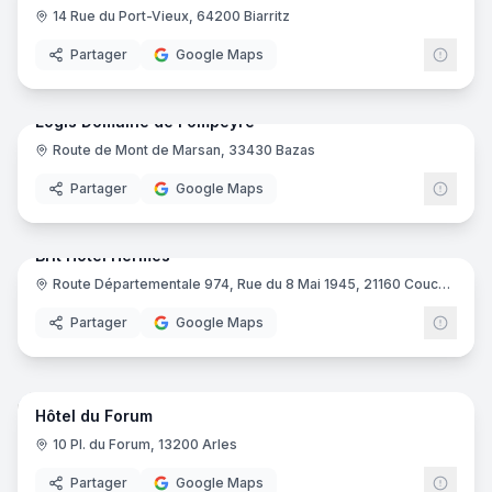
14 Rue du Port-Vieux, 64200 Biarritz
Partager
Google Maps
64
pano
Logis Domaine de Fompeyre
Route de Mont de Marsan, 33430 Bazas
Logis
Partager
Google Maps
15
pano
Brit Hotel Hermes
Route Départementale 974, Rue du 8 Mai 1945, 21160 Couchey
Brit H
Partager
Google Maps
16
pano
Hôtel du Forum
10 Pl. du Forum, 13200 Arles
Partager
Google Maps