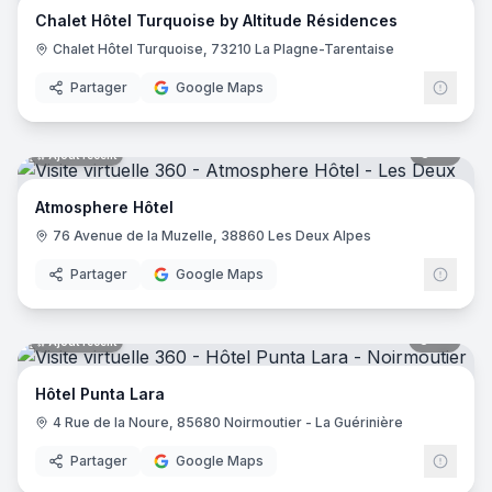
Chalet Hôtel Turquoise by Altitude Résidences
Hôtel Saint Régis
- Chalon-sur-Saône
Chalet Hôtel Turquoise, 73210 La Plagne-Tarentaise
Hôtel de France
- Angers
Holiday Inn Paris - Gare De Lyon Bastille
- Paris
Partager
Google Maps
Le Glacier
- Villeneuve-sur-Lot
Logis Hôtel le Passiflore
- Châteaubernard
12
pano
Ajout récent
Hôtel ibis - Mâcon Sud
- Crêches-sur-Saône
Le Lodge Kerisper
- La Trinité-sur-Mer
Atmosphere Hôtel
Hôtel Ibis Budget - Mâcon Crèches
- Chaintré
76 Avenue de la Muzelle, 38860 Les Deux Alpes
Ibis Styles Lyon Meyzieu Stadium Olympique
- Meyzieu
Hôtel Pietracap
- Bastia
Partager
Google Maps
Hôtel Les Persèdes
- Lavilledieu
Hotel Mendionde
- Saint-Pée-sur-Nivelle
55
pano
Ajout récent
Hôtel de l'Europe - Ploumanac’h Perros-Guirec
- Perros-G
Hôtel Mac Bed
- Poitiers
Hôtel Punta Lara
Hôtel Mercure Paris Montmartre Sacré Cœur
- Paris
4 Rue de la Noure, 85680 Noirmoutier - La Guérinière
Hôtel La Vague de Saint Paul
- Vence
Etche Ona
- La Teste-de-Buch
Partager
Google Maps
23
pano
Ajout récent