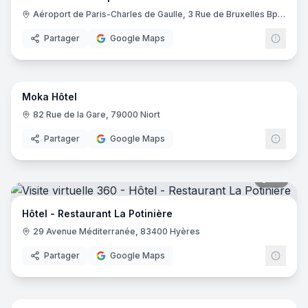
Aéroport de Paris-Charles de Gaulle, 3 Rue de Bruxelles Bp 11122, 93290 Roissy-en-France
Partager
Google Maps
14
pano
Moka Hôtel
82 Rue de la Gare, 79000 Niort
Partager
Google Maps
20
pano
Hôtel - Restaurant La Potinière
29 Avenue Méditerranée, 83400 Hyères
Partager
Google Maps
17
pano