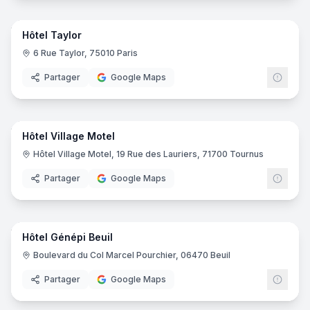
25
pano
Hôtel Taylor
6 Rue Taylor, 75010 Paris
Partager
Google Maps
29
pano
Hôtel Village Motel
Hôtel Village Motel, 19 Rue des Lauriers, 71700 Tournus
Partager
Google Maps
24
pano
Hôtel Génépi Beuil
Boulevard du Col Marcel Pourchier, 06470 Beuil
Partager
Google Maps