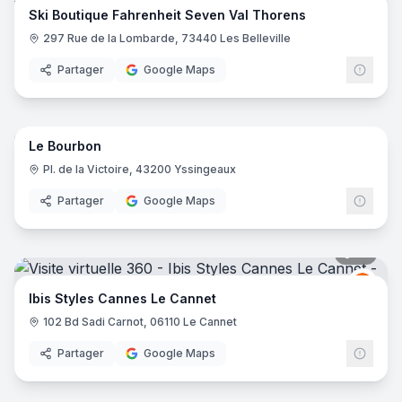
Ski Boutique Fahrenheit Seven Val Thorens
297 Rue de la Lombarde, 73440 Les Belleville
Partager
Google Maps
16
pano
Le Bourbon
Pl. de la Victoire, 43200 Yssingeaux
Partager
Google Maps
16
pano
Ibis
I
Ibis Styles Cannes Le Cannet
102 Bd Sadi Carnot, 06110 Le Cannet
Partager
Google Maps
10
pano