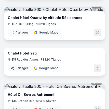
51
pano
Chalet Hôtel Quartz by Altitude Résidences
11 Pl. du Curling, 73320 Tignes
Partager
Google Maps
44
pano
Chalet Hôtel Yeti
115 Rue des Almes, 73320 Tignes
Partager
Google Maps
18
pano
Hôtel Oh Sèvres Autrement
134 Grande Rue, 92310 Sèvres