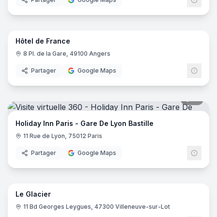
8
pano
Hôtel de France
8 Pl. de la Gare, 49100 Angers
Partager
Google Maps
19
pano
Holiday Inn Paris - Gare De Lyon Bastille
11 Rue de Lyon, 75012 Paris
Partager
Google Maps
24
pano
Le Glacier
11 Bd Georges Leygues, 47300 Villeneuve-sur-Lot