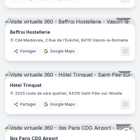
36
pano
Beffroi Hostellerie
Cité Médiévale, 2 Rue de l'Évêché, 84110 Vaison-la-Romaine
Partager
Google Maps
6
pano
Hôtel Trinquet
2025 route de sare quartier, 64310 Saint-Pée-sur-Nivelle
Partager
Google Maps
72
pano
Ibis
I
Ibis Paris CDG Airport