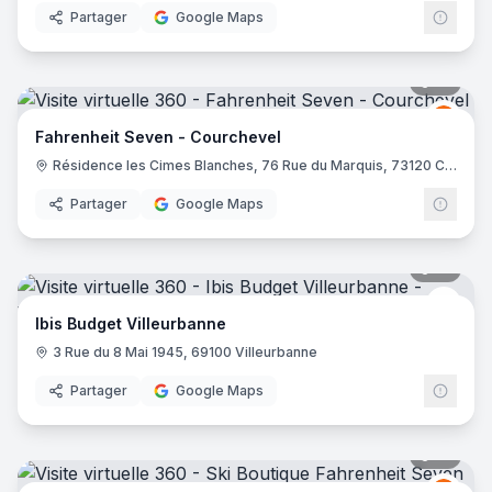
Partager
Google Maps
10
pano
Fahre
FS
Fahrenheit Seven - Courchevel
Résidence les Cimes Blanches, 76 Rue du Marquis, 73120 Courchevel
Partager
Google Maps
10
pano
Ibis 
Ibis Budget Villeurbanne
3 Rue du 8 Mai 1945, 69100 Villeurbanne
Partager
Google Maps
21
pano
Fahre
FS