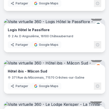
Partager
Google Maps
21
pano
Logis
Logis Hôtel le Passiflore
2 Av. D Angoulême, 16100 Châteaubernard
Partager
Google Maps
14
pano
Ibis
I
Hôtel ibis - Mâcon Sud
371 Rue du Mâconnais, 71570 Crêches-sur-Saône
Partager
Google Maps
28
pano