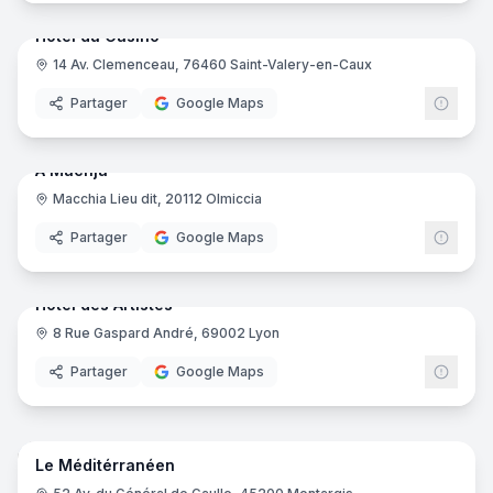
Hôtel du Casino
14 Av. Clemenceau, 76460 Saint-Valery-en-Caux
Partager
Google Maps
18
pano
Ajout récent
A Machja
Macchia Lieu dit, 20112 Olmiccia
Partager
Google Maps
22
pano
Ajout récent
Hôtel des Artistes
8 Rue Gaspard André, 69002 Lyon
Partager
Google Maps
16
pano
Ajout récent
Le Méditérranéen