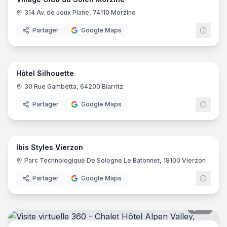
314 Av. de Joux Plane, 74110 Morzine
Partager
Google Maps
22
pano
Hôtel Silhouette
30 Rue Gambetta, 64200 Biarritz
Partager
Google Maps
8
pano
Ibis Styles Vierzon
Ibis
I
Parc Technologique De Sologne Le Batonnet, 18100 Vierzon
Partager
Google Maps
36
pano