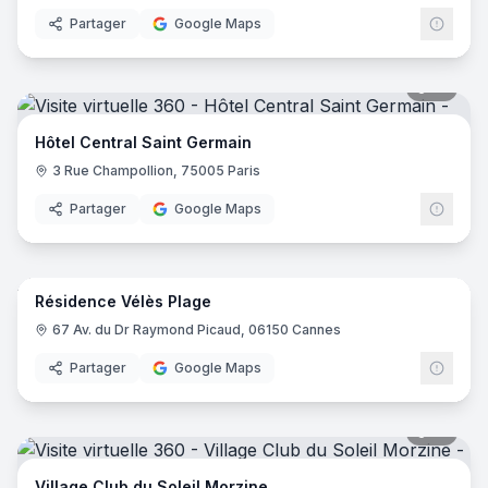
Partager
Google Maps
18
pano
Hôtel Central Saint Germain
3 Rue Champollion, 75005 Paris
Partager
Google Maps
14
pano
Résidence Vélès Plage
67 Av. du Dr Raymond Picaud, 06150 Cannes
Partager
Google Maps
31
pano
Village Club du Soleil Morzine