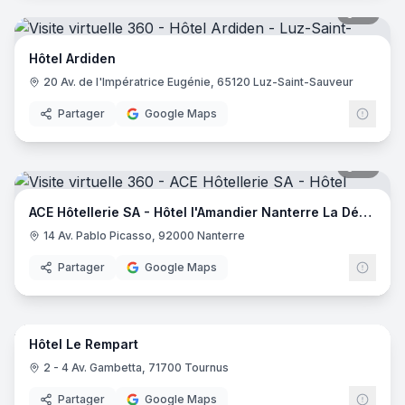
18
pano
Hôtel Ardiden
20 Av. de l'Impératrice Eugénie, 65120 Luz-Saint-Sauveur
Partager
Google Maps
18
pano
ACE Hôtellerie SA - Hôtel l'Amandier Nanterre La Défense
14 Av. Pablo Picasso, 92000 Nanterre
Partager
Google Maps
42
pano
Hôtel Le Rempart
2 - 4 Av. Gambetta, 71700 Tournus
Partager
Google Maps