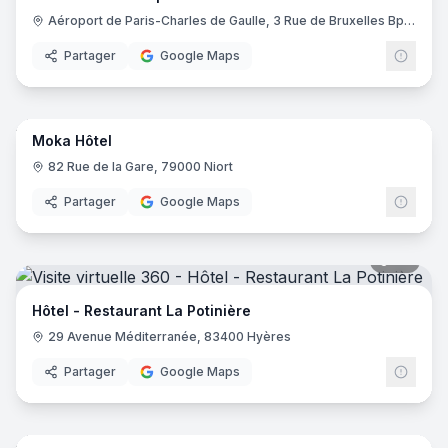
Aéroport de Paris-Charles de Gaulle, 3 Rue de Bruxelles Bp 11122, 93290 Roissy-en-France
Partager
Google Maps
14
pano
Moka Hôtel
82 Rue de la Gare, 79000 Niort
Partager
Google Maps
20
pano
Hôtel - Restaurant La Potinière
29 Avenue Méditerranée, 83400 Hyères
Partager
Google Maps
17
pano