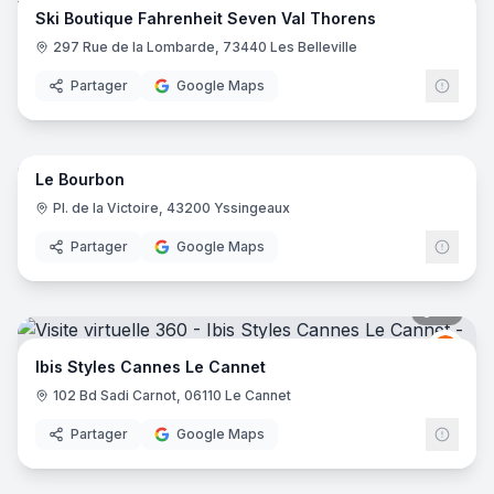
Ski Boutique Fahrenheit Seven Val Thorens
297 Rue de la Lombarde, 73440 Les Belleville
Partager
Google Maps
16
pano
Le Bourbon
Pl. de la Victoire, 43200 Yssingeaux
Partager
Google Maps
16
pano
Ibis
I
Ibis Styles Cannes Le Cannet
102 Bd Sadi Carnot, 06110 Le Cannet
Partager
Google Maps
10
pano