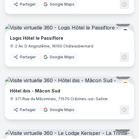
Partager
Google Maps
21
pano
Logis
Logis Hôtel le Passiflore
2 Av. D Angoulême, 16100 Châteaubernard
Partager
Google Maps
14
pano
Ibis
I
Hôtel ibis - Mâcon Sud
371 Rue du Mâconnais, 71570 Crêches-sur-Saône
Partager
Google Maps
28
pano