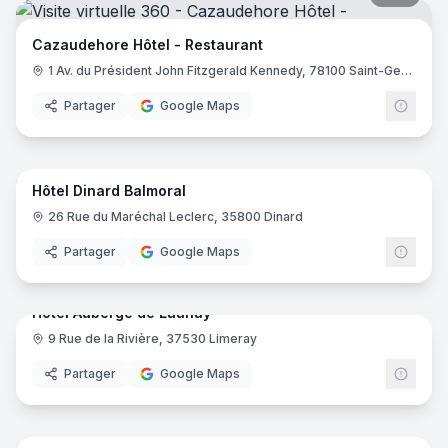
Cazaudehore Hôtel - Restaurant
1 Av. du Président John Fitzgerald Kennedy, 78100 Saint-Germain-en-Laye
Partager
Google Maps
17
pano
Hôtel Dinard Balmoral
26 Rue du Maréchal Leclerc, 35800 Dinard
Partager
Google Maps
29
pano
Hotel Auberge de Launay
9 Rue de la Rivière, 37530 Limeray
Partager
Google Maps
23
pano