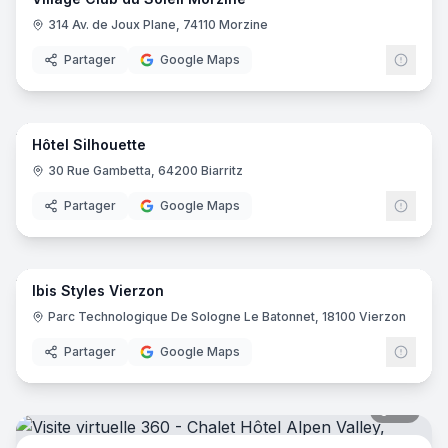
314 Av. de Joux Plane, 74110 Morzine
Partager
Google Maps
22
pano
Hôtel Silhouette
30 Rue Gambetta, 64200 Biarritz
Partager
Google Maps
8
pano
Ibis Styles Vierzon
Ibis
I
Parc Technologique De Sologne Le Batonnet, 18100 Vierzon
Partager
Google Maps
36
pano