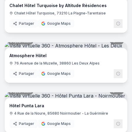
Chalet Hôtel Turquoise by Altitude Résidences
Hôtel Saint Régis
- Chalon-sur-Saône
Chalet Hôtel Turquoise, 73210 La Plagne-Tarentaise
Hôtel de France
- Angers
Holiday Inn Paris - Gare De Lyon Bastille
- Paris
Partager
Google Maps
Le Glacier
- Villeneuve-sur-Lot
Logis Hôtel le Passiflore
- Châteaubernard
12
pano
Ajout récent
Hôtel ibis - Mâcon Sud
- Crêches-sur-Saône
Le Lodge Kerisper
- La Trinité-sur-Mer
Atmosphere Hôtel
Hôtel Ibis Budget - Mâcon Crèches
- Chaintré
76 Avenue de la Muzelle, 38860 Les Deux Alpes
Ibis Styles Lyon Meyzieu Stadium Olympique
- Meyzieu
Hôtel Pietracap
- Bastia
Partager
Google Maps
Hôtel Les Persèdes
- Lavilledieu
Hotel Mendionde
- Saint-Pée-sur-Nivelle
55
pano
Ajout récent
Hôtel de l'Europe - Ploumanac’h Perros-Guirec
- Perros-G
Hôtel Mac Bed
- Poitiers
Hôtel Punta Lara
Hôtel Mercure Paris Montmartre Sacré Cœur
- Paris
4 Rue de la Noure, 85680 Noirmoutier - La Guérinière
Hôtel La Vague de Saint Paul
- Vence
Etche Ona
- La Teste-de-Buch
Partager
Google Maps
23
pano
Ajout récent