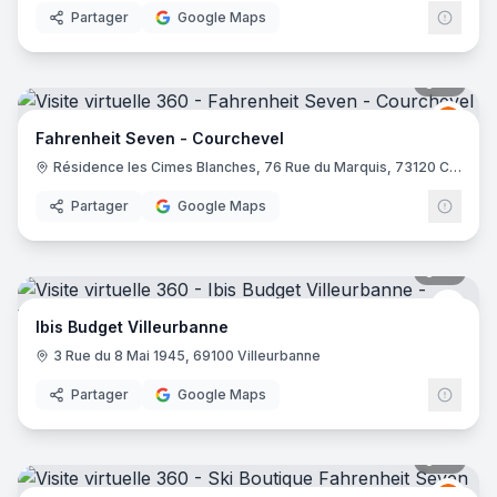
Partager
Google Maps
10
pano
Fahre
FS
Fahrenheit Seven - Courchevel
Résidence les Cimes Blanches, 76 Rue du Marquis, 73120 Courchevel
Partager
Google Maps
10
pano
Ibis 
Ibis Budget Villeurbanne
3 Rue du 8 Mai 1945, 69100 Villeurbanne
Partager
Google Maps
21
pano
Fahre
FS