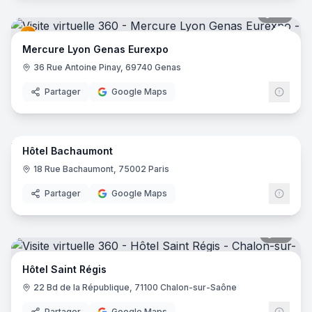
42
pano
Merc
Mercure Lyon Genas Eurexpo
36 Rue Antoine Pinay, 69740 Genas
Partager
Google Maps
10
pano
Hôtel Bachaumont
18 Rue Bachaumont, 75002 Paris
Partager
Google Maps
17
pano
Hôtel Saint Régis
22 Bd de la République, 71100 Chalon-sur-Saône
Partager
Google Maps