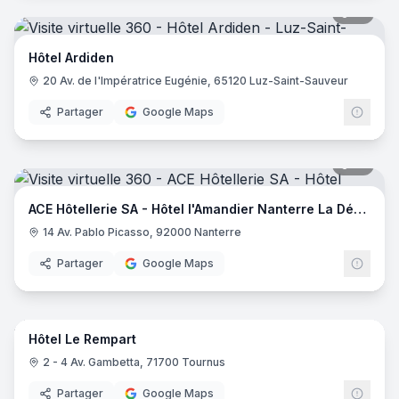
18
pano
Hôtel Ardiden
20 Av. de l'Impératrice Eugénie, 65120 Luz-Saint-Sauveur
Partager
Google Maps
18
pano
ACE Hôtellerie SA - Hôtel l'Amandier Nanterre La Défense
14 Av. Pablo Picasso, 92000 Nanterre
Partager
Google Maps
42
pano
Hôtel Le Rempart
2 - 4 Av. Gambetta, 71700 Tournus
Partager
Google Maps