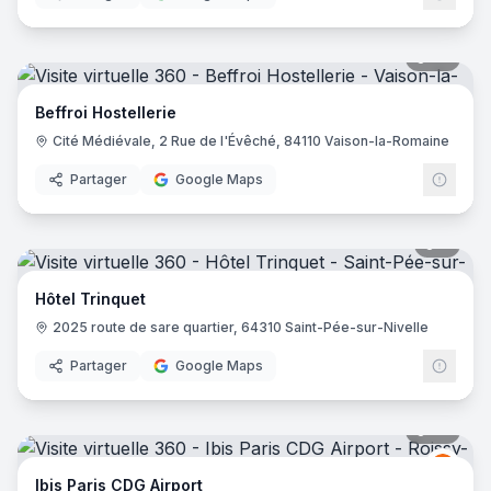
36
pano
Beffroi Hostellerie
Cité Médiévale, 2 Rue de l'Évêché, 84110 Vaison-la-Romaine
Partager
Google Maps
6
pano
Hôtel Trinquet
2025 route de sare quartier, 64310 Saint-Pée-sur-Nivelle
Partager
Google Maps
72
pano
Ibis
I
Ibis Paris CDG Airport