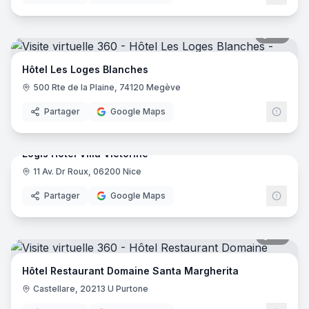
46
pano
Hôtel Les Loges Blanches
500 Rte de la Plaine, 74120 Megève
Partager
Google Maps
17
pano
Logis Hôtel Villa Victorine
11 Av. Dr Roux, 06200 Nice
Logis
Partager
Google Maps
35
pano
Hôtel Restaurant Domaine Santa Margherita
Castellare, 20213 U Purtone