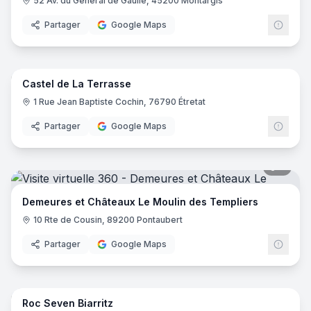
52 Av. du Général de Gaulle, 45200 Montargis
Partager
Google Maps
8
pano
Castel de La Terrasse
1 Rue Jean Baptiste Cochin, 76790 Étretat
Partager
Google Maps
5
pano
Demeures et Châteaux Le Moulin des Templiers
10 Rte de Cousin, 89200 Pontaubert
Partager
Google Maps
25
pano
Roc Seven Biarritz