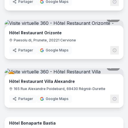
Partager
Google Maps
19
pano
Hôtel Restaurant Orizonte
Paesolu di, Prunete, 20221 Cervione
Partager
Google Maps
41
pano
Hôtel Restaurant Villa Alexandre
165 Rue Alexandre Poidebard, 69430 Régnié-Durette
Partager
Google Maps
21
pano
Hôtel Bonaparte Bastia