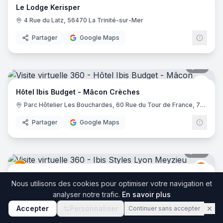
Le Lodge Kerisper
4 Rue du Latz, 56470 La Trinité-sur-Mer
Partager
Google Maps
17
pano
Ibis 
Hôtel Ibis Budget - Mâcon Crèches
Parc Hôtelier Les Bouchardes, 60 Rue du Tour de France, 71570 Chaintré
Partager
Google Maps
36
pano
Ibis
I
Ibis Styles Lyon Meyzieu Stadium Olympique
Nous utilisons des cookies pour optimiser votre navigation et
2 Bis Rue du 24 Avril 1915, 69330 Meyzieu
analyser notre trafic.
En savoir plus
Partager
Google Maps
Accepter
Personnaliser
Continuer sans accepter