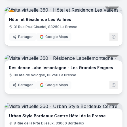
27
pano
Hôtel et Résidence Les Vallées
31 Rue Paul Claudel, 88250 La Bresse
Partager
Google Maps
17
pano
Résidence Labellemontagne - Les Grandes Feignes
88 Rte de Vologne, 88250 La Bresse
Partager
Google Maps
15
pano
Urban Style Bordeaux Centre Hôtel de la Presse
8 Rue de la Prte Dijeaux, 33000 Bordeaux