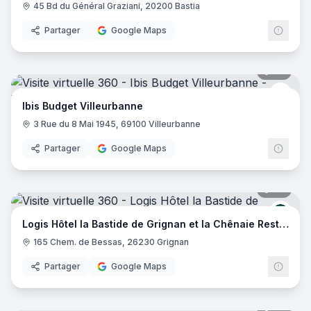
45 Bd du Général Graziani, 20200 Bastia
Partager
Google Maps
20
pano
Ibis 
Ibis Budget Villeurbanne
3 Rue du 8 Mai 1945, 69100 Villeurbanne
Partager
Google Maps
29
pano
Logis
Logis Hôtel la Bastide de Grignan et la Chênaie Restaurant
165 Chem. de Bessas, 26230 Grignan
Partager
Google Maps
20
pano