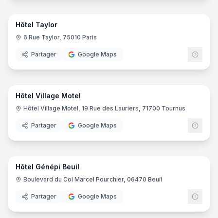
25
pano
Hôtel Taylor
6 Rue Taylor, 75010 Paris
Partager
Google Maps
29
pano
Hôtel Village Motel
Hôtel Village Motel, 19 Rue des Lauriers, 71700 Tournus
Partager
Google Maps
24
pano
Hôtel Génépi Beuil
Boulevard du Col Marcel Pourchier, 06470 Beuil
Partager
Google Maps