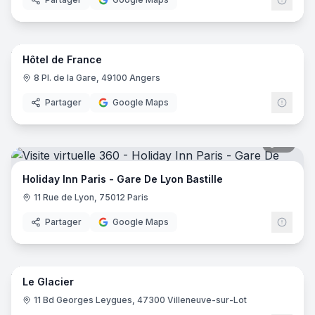
8
pano
Hôtel de France
8 Pl. de la Gare, 49100 Angers
Partager
Google Maps
19
pano
Holiday Inn Paris - Gare De Lyon Bastille
11 Rue de Lyon, 75012 Paris
Partager
Google Maps
24
pano
Le Glacier
11 Bd Georges Leygues, 47300 Villeneuve-sur-Lot