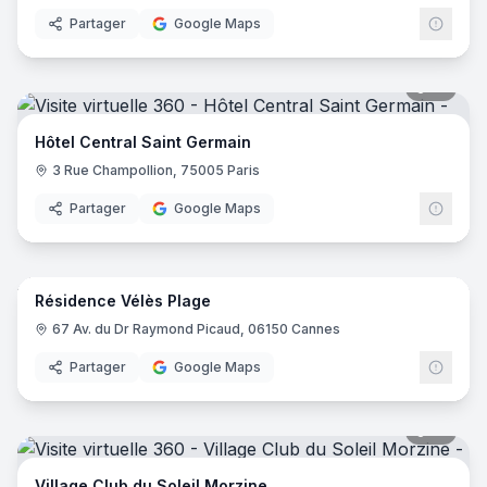
Partager
Google Maps
18
pano
Hôtel Central Saint Germain
3 Rue Champollion, 75005 Paris
Partager
Google Maps
14
pano
Résidence Vélès Plage
67 Av. du Dr Raymond Picaud, 06150 Cannes
Partager
Google Maps
31
pano
Village Club du Soleil Morzine