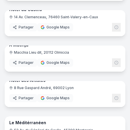
Hôtel du Casino
14 Av. Clemenceau, 76460 Saint-Valery-en-Caux
Partager
Google Maps
18
pano
Ajout récent
A Machja
Macchia Lieu dit, 20112 Olmiccia
Partager
Google Maps
22
pano
Ajout récent
Hôtel des Artistes
8 Rue Gaspard André, 69002 Lyon
Partager
Google Maps
16
pano
Ajout récent
Le Méditérranéen