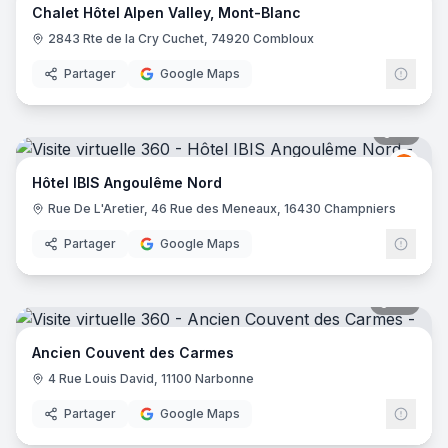
Chalet Hôtel Alpen Valley, Mont-Blanc
2843 Rte de la Cry Cuchet, 74920 Combloux
Partager
Google Maps
10
pano
Ibis
I
Hôtel IBIS Angoulême Nord
Rue De L'Aretier, 46 Rue des Meneaux, 16430 Champniers
Partager
Google Maps
88
pano
Ancien Couvent des Carmes
4 Rue Louis David, 11100 Narbonne
Partager
Google Maps