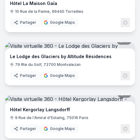
Hôtel La Maison Gaïa
10 Rue de la Panne, 66440 Torreilles
Partager
Google Maps
51
pano
Le Lodge des Glaciers by Altitude Résidences
79 Rte du Golf, 73700 Montvalezan
Partager
Google Maps
11
pano
Hôtel Kergorlay Langsdorff
9 Rue de l'Amiral d'Estaing, 75016 Paris
Partager
Google Maps