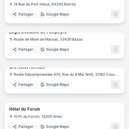
14 Rue du Port-Vieux, 64200 Biarritz
Partager
Google Maps
64
pano
Logis Domaine de Fompeyre
Route de Mont de Marsan, 33430 Bazas
Logis
Partager
Google Maps
15
pano
Brit Hotel Hermes
Route Départementale 974, Rue du 8 Mai 1945, 21160 Couchey
Brit H
Partager
Google Maps
16
pano
Hôtel du Forum
10 Pl. du Forum, 13200 Arles
Partager
Google Maps