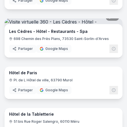
Partager
Google Maps
19
pano
Les Cèdres - Hôtel - Restaurants - Spa
698 Chemin des Près Plans, 73530 Saint-Sorlin-d'Arves
Partager
Google Maps
10
pano
Hôtel de Paris
Pl. de L Hôtel de ville, 63790 Murol
Partager
Google Maps
16
pano
Hôtel de la Tabletterie
51 bis Rue Roger Salengro, 60110 Méru