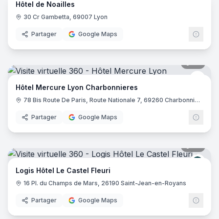
Hôtel de Noailles
30 Cr Gambetta, 69007 Lyon
Partager
Google Maps
39
pano
Merc
Hôtel Mercure Lyon Charbonnieres
78 Bis Route De Paris, Route Nationale 7, 69260 Charbonnières-les-Bains
Partager
Google Maps
32
pano
Logis
Logis Hôtel Le Castel Fleuri
16 Pl. du Champs de Mars, 26190 Saint-Jean-en-Royans
Partager
Google Maps