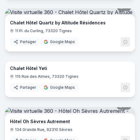
51
pano
Chalet Hôtel Quartz by Altitude Résidences
11 Pl. du Curling, 73320 Tignes
Partager
Google Maps
44
pano
Chalet Hôtel Yeti
115 Rue des Almes, 73320 Tignes
Partager
Google Maps
18
pano
Hôtel Oh Sèvres Autrement
134 Grande Rue, 92310 Sèvres