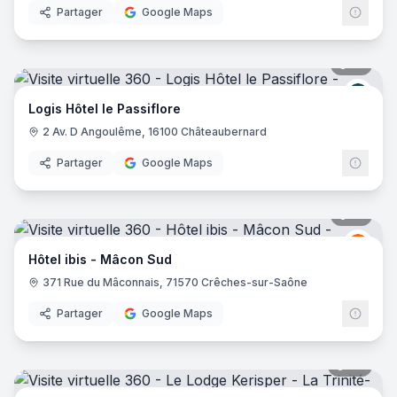
Partager
Google Maps
21
pano
Logis
Logis Hôtel le Passiflore
2 Av. D Angoulême, 16100 Châteaubernard
Partager
Google Maps
14
pano
Ibis
I
Hôtel ibis - Mâcon Sud
371 Rue du Mâconnais, 71570 Crêches-sur-Saône
Partager
Google Maps
28
pano