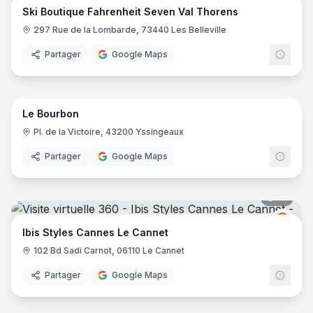
Ski Boutique Fahrenheit Seven Val Thorens
297 Rue de la Lombarde, 73440 Les Belleville
Partager
Google Maps
16
pano
Le Bourbon
Pl. de la Victoire, 43200 Yssingeaux
Partager
Google Maps
16
pano
Ibis
I
Ibis Styles Cannes Le Cannet
102 Bd Sadi Carnot, 06110 Le Cannet
Partager
Google Maps
10
pano