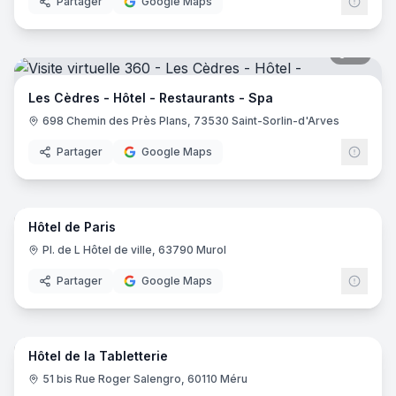
Partager
Google Maps
19
pano
Les Cèdres - Hôtel - Restaurants - Spa
698 Chemin des Près Plans, 73530 Saint-Sorlin-d'Arves
Partager
Google Maps
10
pano
Hôtel de Paris
Pl. de L Hôtel de ville, 63790 Murol
Partager
Google Maps
16
pano
Hôtel de la Tabletterie
51 bis Rue Roger Salengro, 60110 Méru