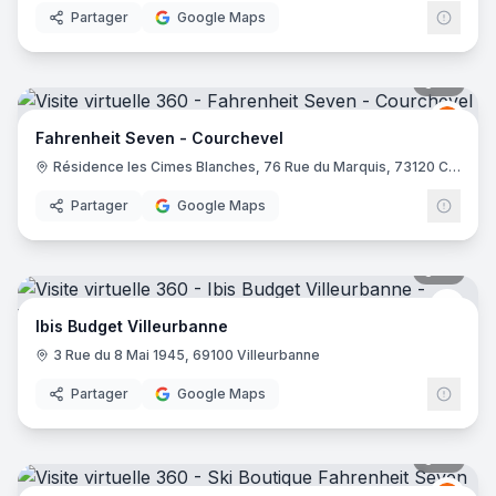
Partager
Google Maps
10
pano
Fahre
FS
Fahrenheit Seven - Courchevel
Résidence les Cimes Blanches, 76 Rue du Marquis, 73120 Courchevel
Partager
Google Maps
10
pano
Ibis 
Ibis Budget Villeurbanne
3 Rue du 8 Mai 1945, 69100 Villeurbanne
Partager
Google Maps
21
pano
Fahre
FS