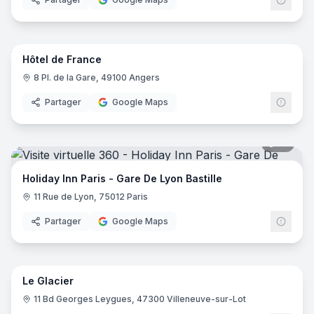
8
pano
Hôtel de France
8 Pl. de la Gare, 49100 Angers
Partager
Google Maps
19
pano
Holiday Inn Paris - Gare De Lyon Bastille
11 Rue de Lyon, 75012 Paris
Partager
Google Maps
24
pano
Le Glacier
11 Bd Georges Leygues, 47300 Villeneuve-sur-Lot