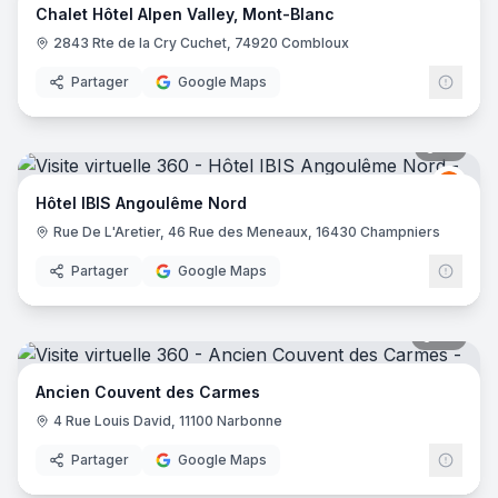
Chalet Hôtel Alpen Valley, Mont-Blanc
2843 Rte de la Cry Cuchet, 74920 Combloux
Partager
Google Maps
10
pano
Ibis
I
Hôtel IBIS Angoulême Nord
Rue De L'Aretier, 46 Rue des Meneaux, 16430 Champniers
Partager
Google Maps
88
pano
Ancien Couvent des Carmes
4 Rue Louis David, 11100 Narbonne
Partager
Google Maps