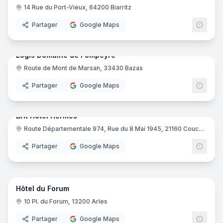
14 Rue du Port-Vieux, 64200 Biarritz
Partager
Google Maps
64
pano
Logis Domaine de Fompeyre
Route de Mont de Marsan, 33430 Bazas
Logis
Partager
Google Maps
15
pano
Brit Hotel Hermes
Route Départementale 974, Rue du 8 Mai 1945, 21160 Couchey
Brit H
Partager
Google Maps
16
pano
Hôtel du Forum
10 Pl. du Forum, 13200 Arles
Partager
Google Maps