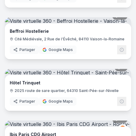
36
pano
Beffroi Hostellerie
Cité Médiévale, 2 Rue de l'Évêché, 84110 Vaison-la-Romaine
Partager
Google Maps
6
pano
Hôtel Trinquet
2025 route de sare quartier, 64310 Saint-Pée-sur-Nivelle
Partager
Google Maps
72
pano
Ibis
I
Ibis Paris CDG Airport