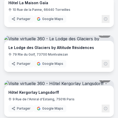
Hôtel La Maison Gaïa
10 Rue de la Panne, 66440 Torreilles
Partager
Google Maps
51
pano
Le Lodge des Glaciers by Altitude Résidences
79 Rte du Golf, 73700 Montvalezan
Partager
Google Maps
11
pano
Hôtel Kergorlay Langsdorff
9 Rue de l'Amiral d'Estaing, 75016 Paris
Partager
Google Maps