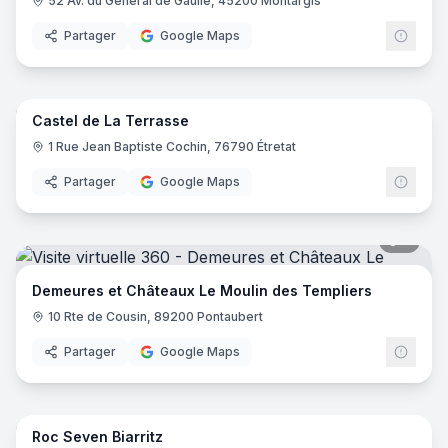
52 Av. du Général de Gaulle, 45200 Montargis
Partager
Google Maps
8
pano
Castel de La Terrasse
1 Rue Jean Baptiste Cochin, 76790 Étretat
Partager
Google Maps
5
pano
Demeures et Châteaux Le Moulin des Templiers
10 Rte de Cousin, 89200 Pontaubert
Partager
Google Maps
25
pano
Roc Seven Biarritz