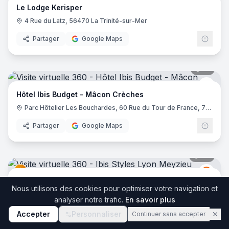
Le Lodge Kerisper
4 Rue du Latz, 56470 La Trinité-sur-Mer
Partager
Google Maps
17
pano
Ibis 
Hôtel Ibis Budget - Mâcon Crèches
Parc Hôtelier Les Bouchardes, 60 Rue du Tour de France, 71570 Chaintré
Partager
Google Maps
36
pano
Ibis
I
Ibis Styles Lyon Meyzieu Stadium Olympique
Nous utilisons des cookies pour optimiser votre navigation et
2 Bis Rue du 24 Avril 1915, 69330 Meyzieu
analyser notre trafic.
En savoir plus
Partager
Google Maps
Accepter
Personnaliser
Continuer sans accepter