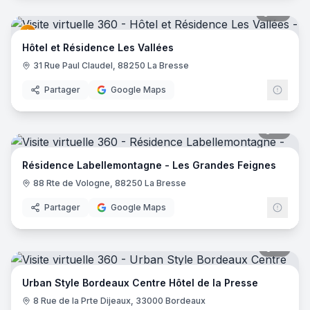
27
pano
Hôtel et Résidence Les Vallées
31 Rue Paul Claudel, 88250 La Bresse
Partager
Google Maps
17
pano
Résidence Labellemontagne - Les Grandes Feignes
88 Rte de Vologne, 88250 La Bresse
Partager
Google Maps
15
pano
Urban Style Bordeaux Centre Hôtel de la Presse
8 Rue de la Prte Dijeaux, 33000 Bordeaux