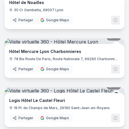
Hôtel de Noailles
30 Cr Gambetta, 69007 Lyon
Partager
Google Maps
39
pano
Merc
Hôtel Mercure Lyon Charbonnieres
78 Bis Route De Paris, Route Nationale 7, 69260 Charbonnières-les-Bains
Partager
Google Maps
32
pano
Logis
Logis Hôtel Le Castel Fleuri
16 Pl. du Champs de Mars, 26190 Saint-Jean-en-Royans
Partager
Google Maps