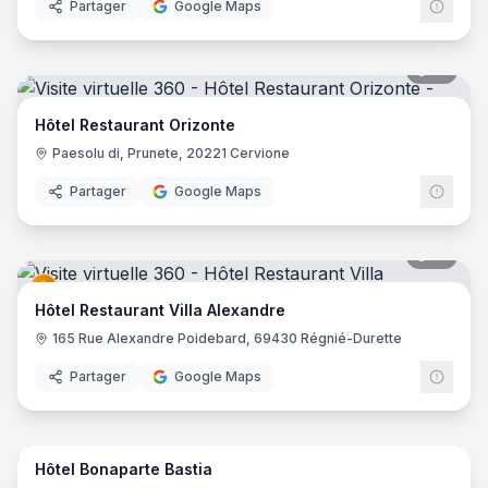
Partager
Google Maps
19
pano
Hôtel Restaurant Orizonte
Paesolu di, Prunete, 20221 Cervione
Partager
Google Maps
41
pano
Hôtel Restaurant Villa Alexandre
165 Rue Alexandre Poidebard, 69430 Régnié-Durette
Partager
Google Maps
21
pano
Hôtel Bonaparte Bastia