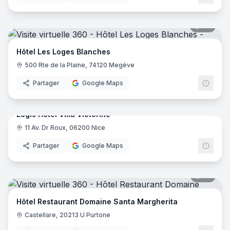
46
pano
Hôtel Les Loges Blanches
500 Rte de la Plaine, 74120 Megève
Partager
Google Maps
17
pano
Logis Hôtel Villa Victorine
11 Av. Dr Roux, 06200 Nice
Logis
Partager
Google Maps
35
pano
Hôtel Restaurant Domaine Santa Margherita
Castellare, 20213 U Purtone