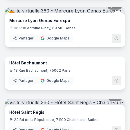
42
pano
Merc
Mercure Lyon Genas Eurexpo
36 Rue Antoine Pinay, 69740 Genas
Partager
Google Maps
10
pano
Hôtel Bachaumont
18 Rue Bachaumont, 75002 Paris
Partager
Google Maps
17
pano
Hôtel Saint Régis
22 Bd de la République, 71100 Chalon-sur-Saône
Partager
Google Maps