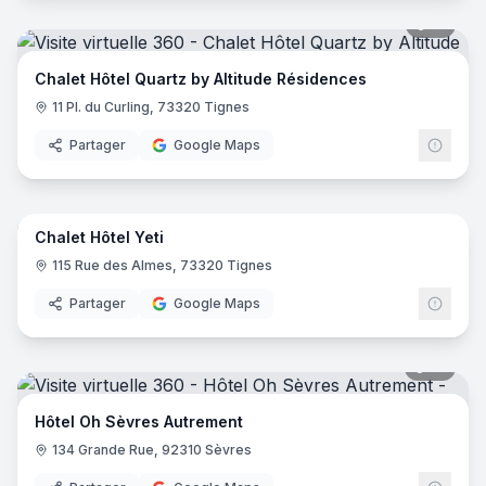
51
pano
Chalet Hôtel Quartz by Altitude Résidences
11 Pl. du Curling, 73320 Tignes
Partager
Google Maps
44
pano
Chalet Hôtel Yeti
115 Rue des Almes, 73320 Tignes
Partager
Google Maps
18
pano
Hôtel Oh Sèvres Autrement
134 Grande Rue, 92310 Sèvres