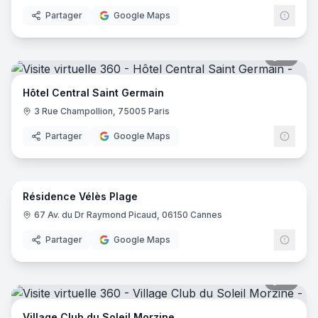
Partager
Google Maps
18
pano
Hôtel Central Saint Germain
3 Rue Champollion, 75005 Paris
Partager
Google Maps
14
pano
Résidence Vélès Plage
67 Av. du Dr Raymond Picaud, 06150 Cannes
Partager
Google Maps
31
pano
Village Club du Soleil Morzine