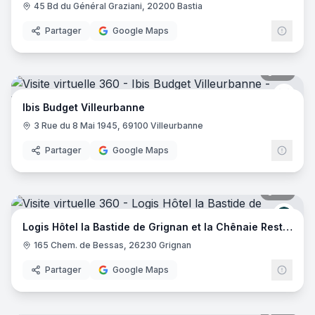
45 Bd du Général Graziani, 20200 Bastia
Partager
Google Maps
20
pano
Ibis 
Ibis Budget Villeurbanne
3 Rue du 8 Mai 1945, 69100 Villeurbanne
Partager
Google Maps
29
pano
Logis
Logis Hôtel la Bastide de Grignan et la Chênaie Restaurant
165 Chem. de Bessas, 26230 Grignan
Partager
Google Maps
20
pano