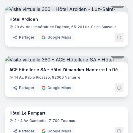
18
pano
Hôtel Ardiden
20 Av. de l'Impératrice Eugénie, 65120 Luz-Saint-Sauveur
Partager
Google Maps
18
pano
ACE Hôtellerie SA - Hôtel l'Amandier Nanterre La Défense
14 Av. Pablo Picasso, 92000 Nanterre
Partager
Google Maps
42
pano
Hôtel Le Rempart
2 - 4 Av. Gambetta, 71700 Tournus
Partager
Google Maps