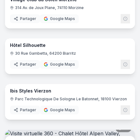
314 Av. de Joux Plane, 74110 Morzine
Partager
Google Maps
22
pano
Hôtel Silhouette
30 Rue Gambetta, 64200 Biarritz
Partager
Google Maps
8
pano
Ibis Styles Vierzon
Ibis
I
Parc Technologique De Sologne Le Batonnet, 18100 Vierzon
Partager
Google Maps
36
pano