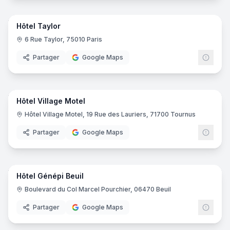
25
pano
Hôtel Taylor
6 Rue Taylor, 75010 Paris
Partager
Google Maps
29
pano
Hôtel Village Motel
Hôtel Village Motel, 19 Rue des Lauriers, 71700 Tournus
Partager
Google Maps
24
pano
Hôtel Génépi Beuil
Boulevard du Col Marcel Pourchier, 06470 Beuil
Partager
Google Maps