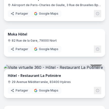
Aéroport de Paris-Charles de Gaulle, 3 Rue de Bruxelles Bp 11122, 93290 Roissy-en-France
Partager
Google Maps
14
pano
Moka Hôtel
82 Rue de la Gare, 79000 Niort
Partager
Google Maps
20
pano
Hôtel - Restaurant La Potinière
29 Avenue Méditerranée, 83400 Hyères
Partager
Google Maps
17
pano