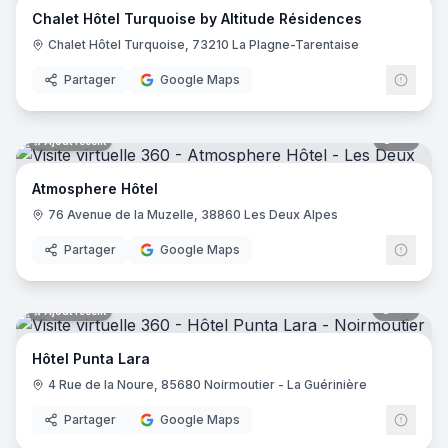
Chalet Hôtel Turquoise by Altitude Résidences
Hôtel Saint Régis
- Chalon-sur-Saône
Chalet Hôtel Turquoise, 73210 La Plagne-Tarentaise
Hôtel de France
- Angers
Holiday Inn Paris - Gare De Lyon Bastille
- Paris
Partager
Google Maps
Le Glacier
- Villeneuve-sur-Lot
Logis Hôtel le Passiflore
- Châteaubernard
12
pano
Ajout récent
Hôtel ibis - Mâcon Sud
- Crêches-sur-Saône
Le Lodge Kerisper
- La Trinité-sur-Mer
Atmosphere Hôtel
Hôtel Ibis Budget - Mâcon Crèches
- Chaintré
76 Avenue de la Muzelle, 38860 Les Deux Alpes
Ibis Styles Lyon Meyzieu Stadium Olympique
- Meyzieu
Hôtel Pietracap
- Bastia
Partager
Google Maps
Hôtel Les Persèdes
- Lavilledieu
Hotel Mendionde
- Saint-Pée-sur-Nivelle
55
pano
Ajout récent
Hôtel de l'Europe - Ploumanac’h Perros-Guirec
- Perros-G
Hôtel Mac Bed
- Poitiers
Hôtel Punta Lara
Hôtel Mercure Paris Montmartre Sacré Cœur
- Paris
4 Rue de la Noure, 85680 Noirmoutier - La Guérinière
Hôtel La Vague de Saint Paul
- Vence
Etche Ona
- La Teste-de-Buch
Partager
Google Maps
23
pano
Ajout récent