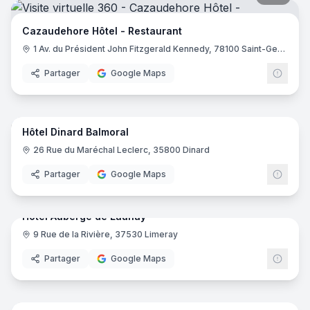
Cazaudehore Hôtel - Restaurant
1 Av. du Président John Fitzgerald Kennedy, 78100 Saint-Germain-en-Laye
Partager
Google Maps
17
pano
Hôtel Dinard Balmoral
26 Rue du Maréchal Leclerc, 35800 Dinard
Partager
Google Maps
29
pano
Hotel Auberge de Launay
9 Rue de la Rivière, 37530 Limeray
Partager
Google Maps
23
pano