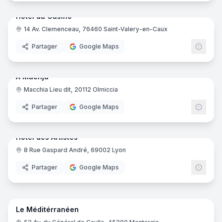
Hôtel du Casino
14 Av. Clemenceau, 76460 Saint-Valery-en-Caux
Partager
Google Maps
18
pano
Ajout récent
A Machja
Macchia Lieu dit, 20112 Olmiccia
Partager
Google Maps
22
pano
Ajout récent
Hôtel des Artistes
8 Rue Gaspard André, 69002 Lyon
Partager
Google Maps
16
pano
Ajout récent
Le Méditérranéen