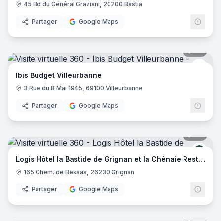
45 Bd du Général Graziani, 20200 Bastia
Partager
Google Maps
20
pano
Ibis 
Ibis Budget Villeurbanne
3 Rue du 8 Mai 1945, 69100 Villeurbanne
Partager
Google Maps
29
pano
Logis
Logis Hôtel la Bastide de Grignan et la Chênaie Restaurant
165 Chem. de Bessas, 26230 Grignan
Partager
Google Maps
20
pano