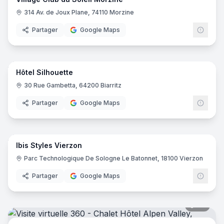
314 Av. de Joux Plane, 74110 Morzine
Partager
Google Maps
22
pano
Hôtel Silhouette
30 Rue Gambetta, 64200 Biarritz
Partager
Google Maps
8
pano
Ibis Styles Vierzon
Ibis
I
Parc Technologique De Sologne Le Batonnet, 18100 Vierzon
Partager
Google Maps
36
pano