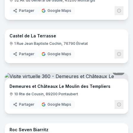
52 Av. du Général de Gaulle, 45200 Montargis
Partager
Google Maps
8
pano
Castel de La Terrasse
1 Rue Jean Baptiste Cochin, 76790 Étretat
Partager
Google Maps
5
pano
Demeures et Châteaux Le Moulin des Templiers
10 Rte de Cousin, 89200 Pontaubert
Partager
Google Maps
25
pano
Roc Seven Biarritz