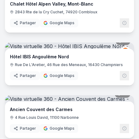
Chalet Hôtel Alpen Valley, Mont-Blanc
2843 Rte de la Cry Cuchet, 74920 Combloux
Partager
Google Maps
10
pano
Ibis
I
Hôtel IBIS Angoulême Nord
Rue De L'Aretier, 46 Rue des Meneaux, 16430 Champniers
Partager
Google Maps
88
pano
Ancien Couvent des Carmes
4 Rue Louis David, 11100 Narbonne
Partager
Google Maps