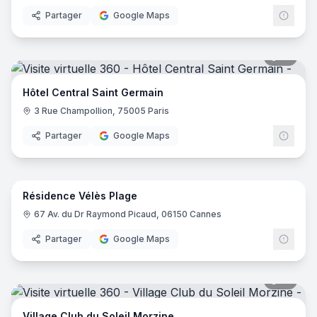
Partager
Google Maps
18
pano
Hôtel Central Saint Germain
3 Rue Champollion, 75005 Paris
Partager
Google Maps
14
pano
Résidence Vélès Plage
67 Av. du Dr Raymond Picaud, 06150 Cannes
Partager
Google Maps
31
pano
Village Club du Soleil Morzine