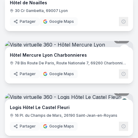
Hôtel de Noailles
30 Cr Gambetta, 69007 Lyon
Partager
Google Maps
39
pano
Merc
Hôtel Mercure Lyon Charbonnieres
78 Bis Route De Paris, Route Nationale 7, 69260 Charbonnières-les-Bains
Partager
Google Maps
32
pano
Logis
Logis Hôtel Le Castel Fleuri
16 Pl. du Champs de Mars, 26190 Saint-Jean-en-Royans
Partager
Google Maps