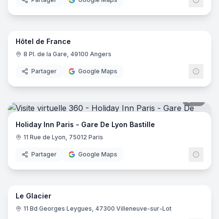
8
pano
Hôtel de France
8 Pl. de la Gare, 49100 Angers
Partager
Google Maps
19
pano
Holiday Inn Paris - Gare De Lyon Bastille
11 Rue de Lyon, 75012 Paris
Partager
Google Maps
24
pano
Le Glacier
11 Bd Georges Leygues, 47300 Villeneuve-sur-Lot