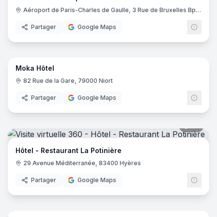
Aéroport de Paris-Charles de Gaulle, 3 Rue de Bruxelles Bp 11122, 93290 Roissy-en-France
Partager
Google Maps
14
pano
Moka Hôtel
82 Rue de la Gare, 79000 Niort
Partager
Google Maps
20
pano
Hôtel - Restaurant La Potinière
29 Avenue Méditerranée, 83400 Hyères
Partager
Google Maps
17
pano