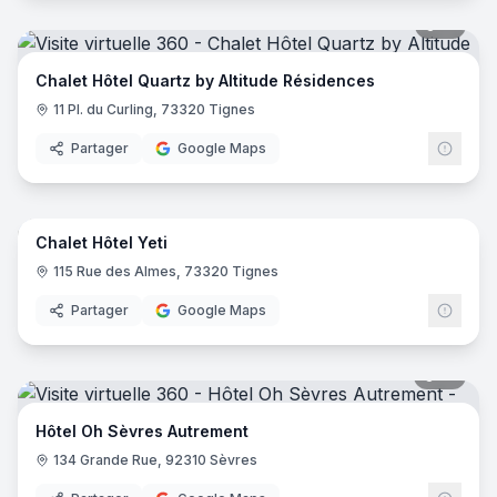
51
pano
Chalet Hôtel Quartz by Altitude Résidences
11 Pl. du Curling, 73320 Tignes
Partager
Google Maps
44
pano
Chalet Hôtel Yeti
115 Rue des Almes, 73320 Tignes
Partager
Google Maps
18
pano
Hôtel Oh Sèvres Autrement
134 Grande Rue, 92310 Sèvres