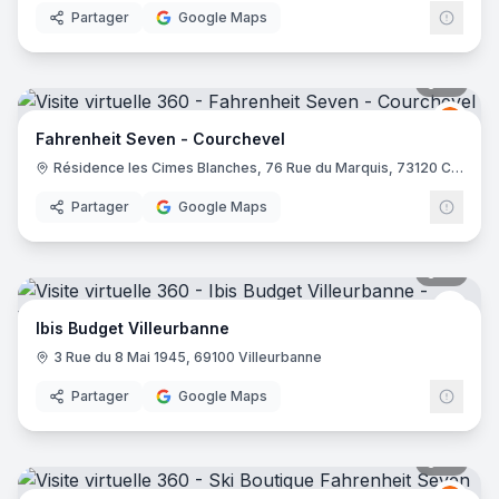
Partager
Google Maps
10
pano
Fahre
FS
Fahrenheit Seven - Courchevel
Résidence les Cimes Blanches, 76 Rue du Marquis, 73120 Courchevel
Partager
Google Maps
10
pano
Ibis 
Ibis Budget Villeurbanne
3 Rue du 8 Mai 1945, 69100 Villeurbanne
Partager
Google Maps
21
pano
Fahre
FS