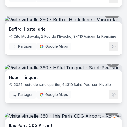
36
pano
Beffroi Hostellerie
Cité Médiévale, 2 Rue de l'Évêché, 84110 Vaison-la-Romaine
Partager
Google Maps
6
pano
Hôtel Trinquet
2025 route de sare quartier, 64310 Saint-Pée-sur-Nivelle
Partager
Google Maps
72
pano
Ibis
I
Ibis Paris CDG Airport