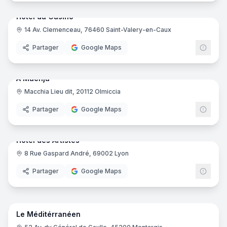
Hôtel du Casino
14 Av. Clemenceau, 76460 Saint-Valery-en-Caux
Partager
Google Maps
18
pano
Ajout récent
A Machja
Macchia Lieu dit, 20112 Olmiccia
Partager
Google Maps
22
pano
Ajout récent
Hôtel des Artistes
8 Rue Gaspard André, 69002 Lyon
Partager
Google Maps
16
pano
Ajout récent
Le Méditérranéen