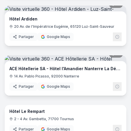
18
pano
Hôtel Ardiden
20 Av. de l'Impératrice Eugénie, 65120 Luz-Saint-Sauveur
Partager
Google Maps
18
pano
ACE Hôtellerie SA - Hôtel l'Amandier Nanterre La Défense
14 Av. Pablo Picasso, 92000 Nanterre
Partager
Google Maps
42
pano
Hôtel Le Rempart
2 - 4 Av. Gambetta, 71700 Tournus
Partager
Google Maps