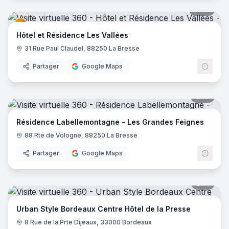
27
pano
Hôtel et Résidence Les Vallées
31 Rue Paul Claudel, 88250 La Bresse
Partager
Google Maps
17
pano
Résidence Labellemontagne - Les Grandes Feignes
88 Rte de Vologne, 88250 La Bresse
Partager
Google Maps
15
pano
Urban Style Bordeaux Centre Hôtel de la Presse
8 Rue de la Prte Dijeaux, 33000 Bordeaux