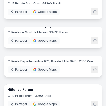
14 Rue du Port-Vieux, 64200 Biarritz
Partager
Google Maps
64
pano
Logis Domaine de Fompeyre
Route de Mont de Marsan, 33430 Bazas
Logis
Partager
Google Maps
15
pano
Brit Hotel Hermes
Route Départementale 974, Rue du 8 Mai 1945, 21160 Couchey
Brit H
Partager
Google Maps
16
pano
Hôtel du Forum
10 Pl. du Forum, 13200 Arles
Partager
Google Maps