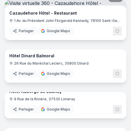
Cazaudehore Hôtel - Restaurant
1 Av. du Président John Fitzgerald Kennedy, 78100 Saint-Germain-en-Laye
Partager
Google Maps
17
pano
Hôtel Dinard Balmoral
26 Rue du Maréchal Leclerc, 35800 Dinard
Partager
Google Maps
29
pano
Hotel Auberge de Launay
9 Rue de la Rivière, 37530 Limeray
Partager
Google Maps
23
pano