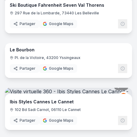
Ski Boutique Fahrenheit Seven Val Thorens
297 Rue de la Lombarde, 73440 Les Belleville
Partager
Google Maps
16
pano
Le Bourbon
Pl. de la Victoire, 43200 Yssingeaux
Partager
Google Maps
16
pano
Ibis
I
Ibis Styles Cannes Le Cannet
102 Bd Sadi Carnot, 06110 Le Cannet
Partager
Google Maps
10
pano