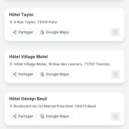
25
pano
Hôtel Taylor
6 Rue Taylor, 75010 Paris
Partager
Google Maps
29
pano
Hôtel Village Motel
Hôtel Village Motel, 19 Rue des Lauriers, 71700 Tournus
Partager
Google Maps
24
pano
Hôtel Génépi Beuil
Boulevard du Col Marcel Pourchier, 06470 Beuil
Partager
Google Maps