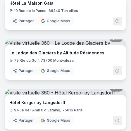
Hôtel La Maison Gaïa
10 Rue de la Panne, 66440 Torreilles
Partager
Google Maps
51
pano
Le Lodge des Glaciers by Altitude Résidences
79 Rte du Golf, 73700 Montvalezan
Partager
Google Maps
11
pano
Hôtel Kergorlay Langsdorff
9 Rue de l'Amiral d'Estaing, 75016 Paris
Partager
Google Maps