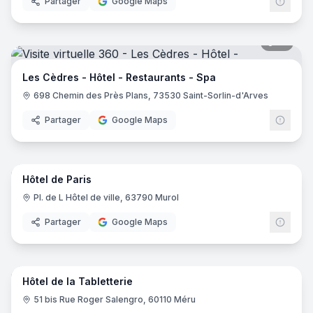
Partager
Google Maps
19
pano
Les Cèdres - Hôtel - Restaurants - Spa
698 Chemin des Près Plans, 73530 Saint-Sorlin-d'Arves
Partager
Google Maps
10
pano
Hôtel de Paris
Pl. de L Hôtel de ville, 63790 Murol
Partager
Google Maps
16
pano
Hôtel de la Tabletterie
51 bis Rue Roger Salengro, 60110 Méru