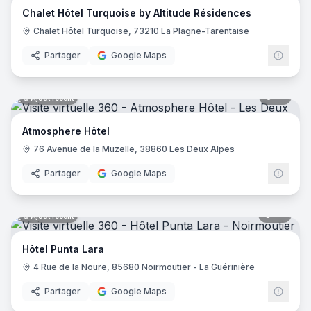
Chalet Hôtel Turquoise by Altitude Résidences
Hôtel Saint Régis
- Chalon-sur-Saône
Chalet Hôtel Turquoise, 73210 La Plagne-Tarentaise
Hôtel de France
- Angers
Holiday Inn Paris - Gare De Lyon Bastille
- Paris
Partager
Google Maps
Le Glacier
- Villeneuve-sur-Lot
Logis Hôtel le Passiflore
- Châteaubernard
12
pano
Ajout récent
Hôtel ibis - Mâcon Sud
- Crêches-sur-Saône
Le Lodge Kerisper
- La Trinité-sur-Mer
Atmosphere Hôtel
Hôtel Ibis Budget - Mâcon Crèches
- Chaintré
76 Avenue de la Muzelle, 38860 Les Deux Alpes
Ibis Styles Lyon Meyzieu Stadium Olympique
- Meyzieu
Hôtel Pietracap
- Bastia
Partager
Google Maps
Hôtel Les Persèdes
- Lavilledieu
Hotel Mendionde
- Saint-Pée-sur-Nivelle
55
pano
Ajout récent
Hôtel de l'Europe - Ploumanac’h Perros-Guirec
- Perros-G
Hôtel Mac Bed
- Poitiers
Hôtel Punta Lara
Hôtel Mercure Paris Montmartre Sacré Cœur
- Paris
4 Rue de la Noure, 85680 Noirmoutier - La Guérinière
Hôtel La Vague de Saint Paul
- Vence
Etche Ona
- La Teste-de-Buch
Partager
Google Maps
23
pano
Ajout récent