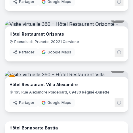
Partager
Google Maps
19
pano
Hôtel Restaurant Orizonte
Paesolu di, Prunete, 20221 Cervione
Partager
Google Maps
41
pano
Hôtel Restaurant Villa Alexandre
165 Rue Alexandre Poidebard, 69430 Régnié-Durette
Partager
Google Maps
21
pano
Hôtel Bonaparte Bastia