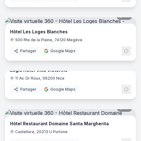
46
pano
Hôtel Les Loges Blanches
500 Rte de la Plaine, 74120 Megève
Partager
Google Maps
17
pano
Logis Hôtel Villa Victorine
11 Av. Dr Roux, 06200 Nice
Logis
Partager
Google Maps
35
pano
Hôtel Restaurant Domaine Santa Margherita
Castellare, 20213 U Purtone