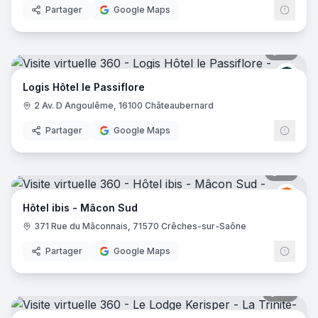
Partager
Google Maps
21
pano
Logis
Logis Hôtel le Passiflore
2 Av. D Angoulême, 16100 Châteaubernard
Partager
Google Maps
14
pano
Ibis
I
Hôtel ibis - Mâcon Sud
371 Rue du Mâconnais, 71570 Crêches-sur-Saône
Partager
Google Maps
28
pano