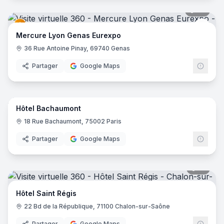
42
pano
Merc
Mercure Lyon Genas Eurexpo
36 Rue Antoine Pinay, 69740 Genas
Partager
Google Maps
10
pano
Hôtel Bachaumont
18 Rue Bachaumont, 75002 Paris
Partager
Google Maps
17
pano
Hôtel Saint Régis
22 Bd de la République, 71100 Chalon-sur-Saône
Partager
Google Maps