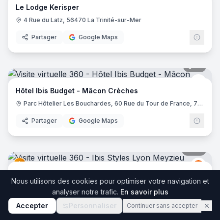
Le Lodge Kerisper
4 Rue du Latz, 56470 La Trinité-sur-Mer
Partager
Google Maps
17
pano
Ibis 
Hôtel Ibis Budget - Mâcon Crèches
Parc Hôtelier Les Bouchardes, 60 Rue du Tour de France, 71570 Chaintré
Partager
Google Maps
36
pano
Ibis
I
Ibis Styles Lyon Meyzieu Stadium Olympique
Nous utilisons des cookies pour optimiser votre navigation et
2 Bis Rue du 24 Avril 1915, 69330 Meyzieu
analyser notre trafic.
En savoir plus
Partager
Google Maps
Accepter
Personnaliser
Continuer sans accepter