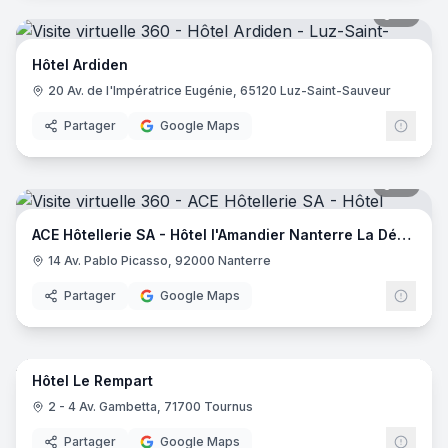
18
pano
Hôtel Ardiden
20 Av. de l'Impératrice Eugénie, 65120 Luz-Saint-Sauveur
Partager
Google Maps
18
pano
ACE Hôtellerie SA - Hôtel l'Amandier Nanterre La Défense
14 Av. Pablo Picasso, 92000 Nanterre
Partager
Google Maps
42
pano
Hôtel Le Rempart
2 - 4 Av. Gambetta, 71700 Tournus
Partager
Google Maps