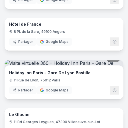
8
pano
Hôtel de France
8 Pl. de la Gare, 49100 Angers
Partager
Google Maps
19
pano
Holiday Inn Paris - Gare De Lyon Bastille
11 Rue de Lyon, 75012 Paris
Partager
Google Maps
24
pano
Le Glacier
11 Bd Georges Leygues, 47300 Villeneuve-sur-Lot