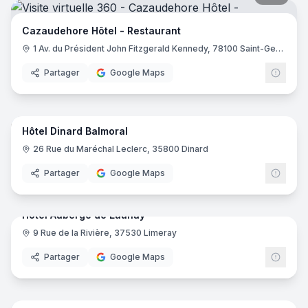
Cazaudehore Hôtel - Restaurant
1 Av. du Président John Fitzgerald Kennedy, 78100 Saint-Germain-en-Laye
Partager
Google Maps
17
pano
Hôtel Dinard Balmoral
26 Rue du Maréchal Leclerc, 35800 Dinard
Partager
Google Maps
29
pano
Hotel Auberge de Launay
9 Rue de la Rivière, 37530 Limeray
Partager
Google Maps
23
pano