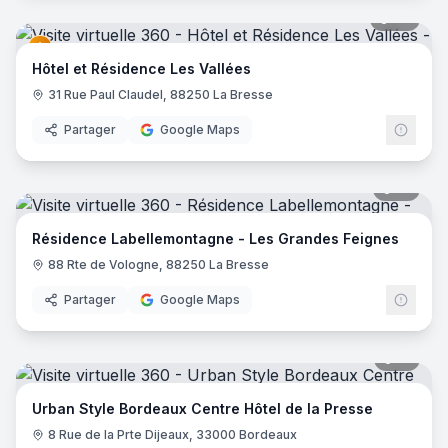
27
pano
Hôtel et Résidence Les Vallées
31 Rue Paul Claudel, 88250 La Bresse
Partager
Google Maps
17
pano
Résidence Labellemontagne - Les Grandes Feignes
88 Rte de Vologne, 88250 La Bresse
Partager
Google Maps
15
pano
Urban Style Bordeaux Centre Hôtel de la Presse
8 Rue de la Prte Dijeaux, 33000 Bordeaux