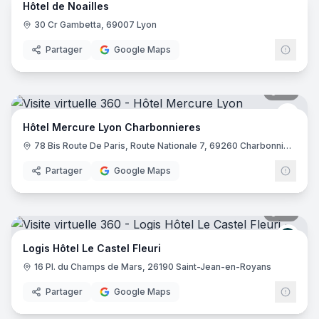
Hôtel de Noailles
30 Cr Gambetta, 69007 Lyon
Partager
Google Maps
39
pano
Merc
Hôtel Mercure Lyon Charbonnieres
78 Bis Route De Paris, Route Nationale 7, 69260 Charbonnières-les-Bains
Partager
Google Maps
32
pano
Logis
Logis Hôtel Le Castel Fleuri
16 Pl. du Champs de Mars, 26190 Saint-Jean-en-Royans
Partager
Google Maps