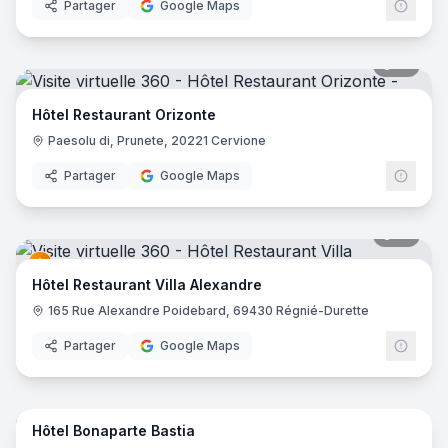
Partager
Google Maps
19
pano
Hôtel Restaurant Orizonte
Paesolu di, Prunete, 20221 Cervione
Partager
Google Maps
41
pano
Hôtel Restaurant Villa Alexandre
165 Rue Alexandre Poidebard, 69430 Régnié-Durette
Partager
Google Maps
21
pano
Hôtel Bonaparte Bastia