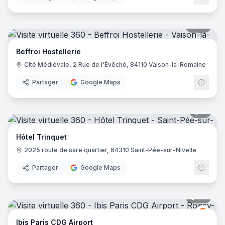
36
pano
Beffroi Hostellerie
Cité Médiévale, 2 Rue de l'Évêché, 84110 Vaison-la-Romaine
Partager
Google Maps
6
pano
Hôtel Trinquet
2025 route de sare quartier, 64310 Saint-Pée-sur-Nivelle
Partager
Google Maps
72
pano
Ibis
I
Ibis Paris CDG Airport