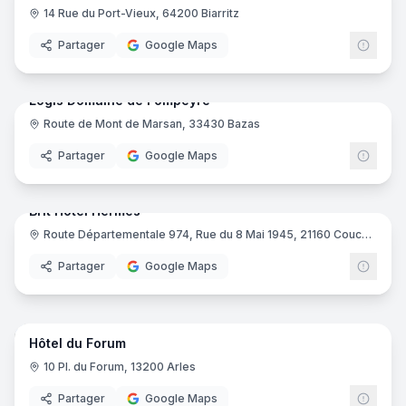
14 Rue du Port-Vieux, 64200 Biarritz
Partager
Google Maps
64
pano
Logis Domaine de Fompeyre
Route de Mont de Marsan, 33430 Bazas
Logis
Partager
Google Maps
15
pano
Brit Hotel Hermes
Route Départementale 974, Rue du 8 Mai 1945, 21160 Couchey
Brit H
Partager
Google Maps
16
pano
Hôtel du Forum
10 Pl. du Forum, 13200 Arles
Partager
Google Maps