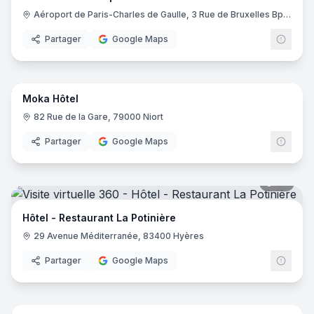
Aéroport de Paris-Charles de Gaulle, 3 Rue de Bruxelles Bp 11122, 93290 Roissy-en-France
Partager
Google Maps
14
pano
Moka Hôtel
82 Rue de la Gare, 79000 Niort
Partager
Google Maps
20
pano
Hôtel - Restaurant La Potinière
29 Avenue Méditerranée, 83400 Hyères
Partager
Google Maps
17
pano