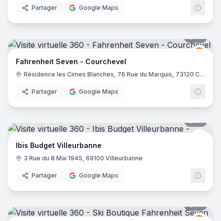
Partager
Google Maps
10
pano
Fahre
FS
Fahrenheit Seven - Courchevel
Résidence les Cimes Blanches, 76 Rue du Marquis, 73120 Courchevel
Partager
Google Maps
10
pano
Ibis 
Ibis Budget Villeurbanne
3 Rue du 8 Mai 1945, 69100 Villeurbanne
Partager
Google Maps
21
pano
Fahre
FS