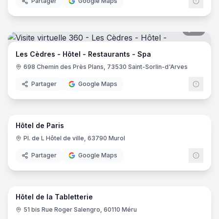
Partager
Google Maps
19
pano
Les Cèdres - Hôtel - Restaurants - Spa
698 Chemin des Près Plans, 73530 Saint-Sorlin-d'Arves
Partager
Google Maps
10
pano
Hôtel de Paris
Pl. de L Hôtel de ville, 63790 Murol
Partager
Google Maps
16
pano
Hôtel de la Tabletterie
51 bis Rue Roger Salengro, 60110 Méru