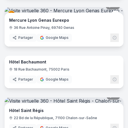
42
pano
Merc
Mercure Lyon Genas Eurexpo
36 Rue Antoine Pinay, 69740 Genas
Partager
Google Maps
10
pano
Hôtel Bachaumont
18 Rue Bachaumont, 75002 Paris
Partager
Google Maps
17
pano
Hôtel Saint Régis
22 Bd de la République, 71100 Chalon-sur-Saône
Partager
Google Maps