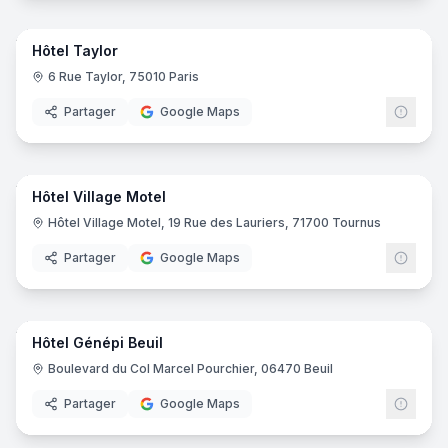
25
pano
Hôtel Taylor
6 Rue Taylor, 75010 Paris
Partager
Google Maps
29
pano
Hôtel Village Motel
Hôtel Village Motel, 19 Rue des Lauriers, 71700 Tournus
Partager
Google Maps
24
pano
Hôtel Génépi Beuil
Boulevard du Col Marcel Pourchier, 06470 Beuil
Partager
Google Maps