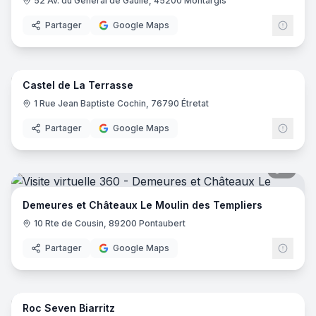
52 Av. du Général de Gaulle, 45200 Montargis
Partager
Google Maps
8
pano
Castel de La Terrasse
1 Rue Jean Baptiste Cochin, 76790 Étretat
Partager
Google Maps
5
pano
Demeures et Châteaux Le Moulin des Templiers
10 Rte de Cousin, 89200 Pontaubert
Partager
Google Maps
25
pano
Roc Seven Biarritz