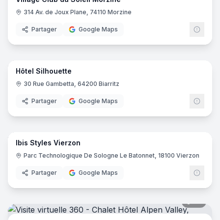
314 Av. de Joux Plane, 74110 Morzine
Partager
Google Maps
22
pano
Hôtel Silhouette
30 Rue Gambetta, 64200 Biarritz
Partager
Google Maps
8
pano
Ibis Styles Vierzon
Ibis
I
Parc Technologique De Sologne Le Batonnet, 18100 Vierzon
Partager
Google Maps
36
pano