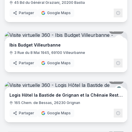
45 Bd du Général Graziani, 20200 Bastia
Partager
Google Maps
20
pano
Ibis 
Ibis Budget Villeurbanne
3 Rue du 8 Mai 1945, 69100 Villeurbanne
Partager
Google Maps
29
pano
Logis
Logis Hôtel la Bastide de Grignan et la Chênaie Restaurant
165 Chem. de Bessas, 26230 Grignan
Partager
Google Maps
20
pano