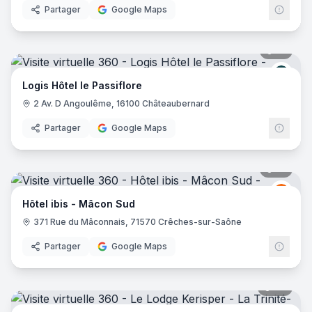
Partager
Google Maps
21
pano
Logis
Logis Hôtel le Passiflore
2 Av. D Angoulême, 16100 Châteaubernard
Partager
Google Maps
14
pano
Ibis
I
Hôtel ibis - Mâcon Sud
371 Rue du Mâconnais, 71570 Crêches-sur-Saône
Partager
Google Maps
28
pano