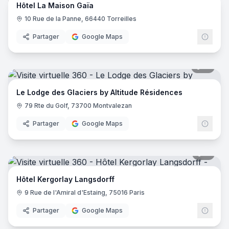
Hôtel La Maison Gaïa
10 Rue de la Panne, 66440 Torreilles
Partager
Google Maps
51
pano
Le Lodge des Glaciers by Altitude Résidences
79 Rte du Golf, 73700 Montvalezan
Partager
Google Maps
11
pano
Hôtel Kergorlay Langsdorff
9 Rue de l'Amiral d'Estaing, 75016 Paris
Partager
Google Maps