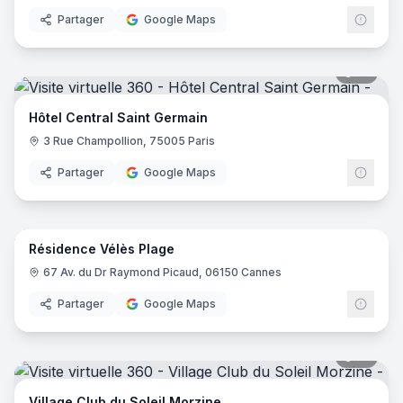
Partager
Google Maps
18
pano
Hôtel Central Saint Germain
3 Rue Champollion, 75005 Paris
Partager
Google Maps
14
pano
Résidence Vélès Plage
67 Av. du Dr Raymond Picaud, 06150 Cannes
Partager
Google Maps
31
pano
Village Club du Soleil Morzine