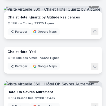
51
pano
Chalet Hôtel Quartz by Altitude Résidences
11 Pl. du Curling, 73320 Tignes
Partager
Google Maps
44
pano
Chalet Hôtel Yeti
115 Rue des Almes, 73320 Tignes
Partager
Google Maps
18
pano
Hôtel Oh Sèvres Autrement
134 Grande Rue, 92310 Sèvres