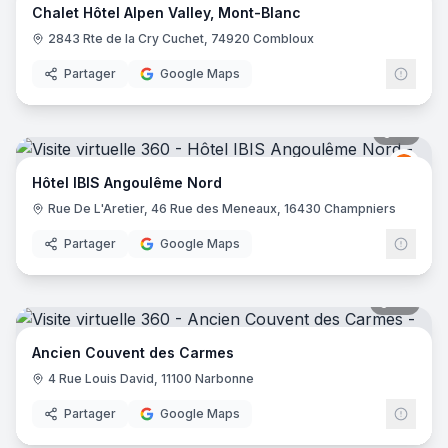
Chalet Hôtel Alpen Valley, Mont-Blanc
2843 Rte de la Cry Cuchet, 74920 Combloux
Partager
Google Maps
10
pano
Ibis
I
Hôtel IBIS Angoulême Nord
Rue De L'Aretier, 46 Rue des Meneaux, 16430 Champniers
Partager
Google Maps
88
pano
Ancien Couvent des Carmes
4 Rue Louis David, 11100 Narbonne
Partager
Google Maps