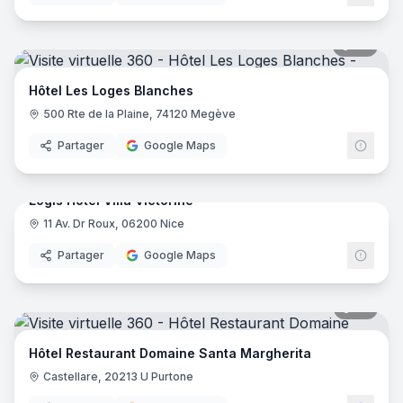
46
pano
Hôtel Les Loges Blanches
500 Rte de la Plaine, 74120 Megève
Partager
Google Maps
17
pano
Logis Hôtel Villa Victorine
11 Av. Dr Roux, 06200 Nice
Logis
Partager
Google Maps
35
pano
Hôtel Restaurant Domaine Santa Margherita
Castellare, 20213 U Purtone