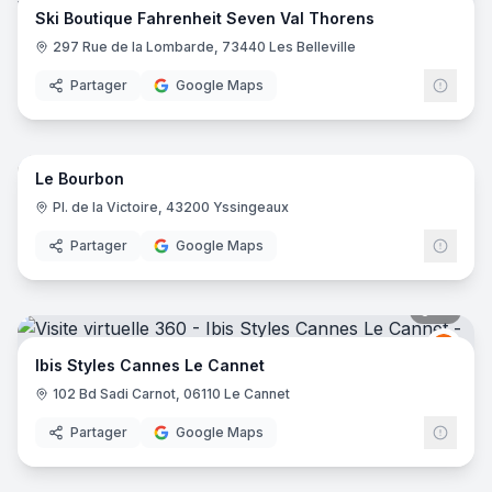
Ski Boutique Fahrenheit Seven Val Thorens
297 Rue de la Lombarde, 73440 Les Belleville
Partager
Google Maps
16
pano
Le Bourbon
Pl. de la Victoire, 43200 Yssingeaux
Partager
Google Maps
16
pano
Ibis
I
Ibis Styles Cannes Le Cannet
102 Bd Sadi Carnot, 06110 Le Cannet
Partager
Google Maps
10
pano