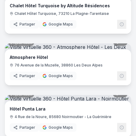
Chalet Hôtel Turquoise by Altitude Résidences
Hôtel Saint Régis
- Chalon-sur-Saône
Chalet Hôtel Turquoise, 73210 La Plagne-Tarentaise
Hôtel de France
- Angers
Holiday Inn Paris - Gare De Lyon Bastille
- Paris
Partager
Google Maps
Le Glacier
- Villeneuve-sur-Lot
Logis Hôtel le Passiflore
- Châteaubernard
12
pano
Ajout récent
Hôtel ibis - Mâcon Sud
- Crêches-sur-Saône
Le Lodge Kerisper
- La Trinité-sur-Mer
Atmosphere Hôtel
Hôtel Ibis Budget - Mâcon Crèches
- Chaintré
76 Avenue de la Muzelle, 38860 Les Deux Alpes
Ibis Styles Lyon Meyzieu Stadium Olympique
- Meyzieu
Hôtel Pietracap
- Bastia
Partager
Google Maps
Hôtel Les Persèdes
- Lavilledieu
Hotel Mendionde
- Saint-Pée-sur-Nivelle
55
pano
Ajout récent
Hôtel de l'Europe - Ploumanac’h Perros-Guirec
- Perros-G
Hôtel Mac Bed
- Poitiers
Hôtel Punta Lara
Hôtel Mercure Paris Montmartre Sacré Cœur
- Paris
4 Rue de la Noure, 85680 Noirmoutier - La Guérinière
Hôtel La Vague de Saint Paul
- Vence
Etche Ona
- La Teste-de-Buch
Partager
Google Maps
23
pano
Ajout récent