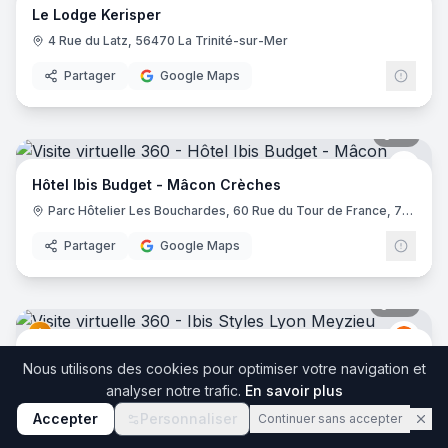
Le Lodge Kerisper
4 Rue du Latz, 56470 La Trinité-sur-Mer
Partager
Google Maps
17
pano
Ibis 
Hôtel Ibis Budget - Mâcon Crèches
Parc Hôtelier Les Bouchardes, 60 Rue du Tour de France, 71570 Chaintré
Partager
Google Maps
36
pano
Ibis
I
Ibis Styles Lyon Meyzieu Stadium Olympique
Nous utilisons des cookies pour optimiser votre navigation et
2 Bis Rue du 24 Avril 1915, 69330 Meyzieu
analyser notre trafic.
En savoir plus
Partager
Google Maps
Accepter
Personnaliser
Continuer sans accepter