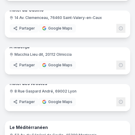
Hôtel du Casino
14 Av. Clemenceau, 76460 Saint-Valery-en-Caux
Partager
Google Maps
18
pano
Ajout récent
A Machja
Macchia Lieu dit, 20112 Olmiccia
Partager
Google Maps
22
pano
Ajout récent
Hôtel des Artistes
8 Rue Gaspard André, 69002 Lyon
Partager
Google Maps
16
pano
Ajout récent
Le Méditérranéen