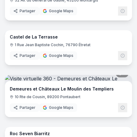
52 Av. du Général de Gaulle, 45200 Montargis
Partager
Google Maps
8
pano
Castel de La Terrasse
1 Rue Jean Baptiste Cochin, 76790 Étretat
Partager
Google Maps
5
pano
Demeures et Châteaux Le Moulin des Templiers
10 Rte de Cousin, 89200 Pontaubert
Partager
Google Maps
25
pano
Roc Seven Biarritz