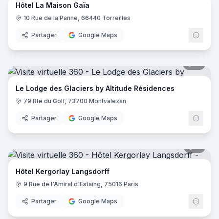
Hôtel La Maison Gaïa
10 Rue de la Panne, 66440 Torreilles
Partager
Google Maps
51
pano
Le Lodge des Glaciers by Altitude Résidences
79 Rte du Golf, 73700 Montvalezan
Partager
Google Maps
11
pano
Hôtel Kergorlay Langsdorff
9 Rue de l'Amiral d'Estaing, 75016 Paris
Partager
Google Maps