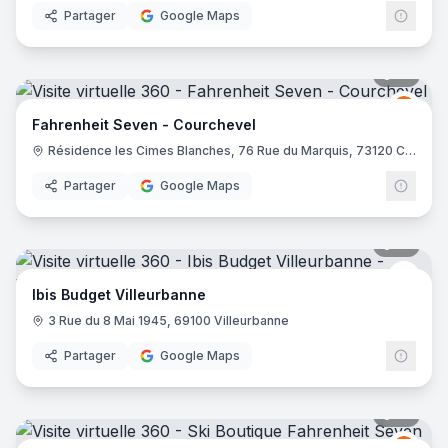
Partager
Google Maps
10
pano
Fahre
FS
Fahrenheit Seven - Courchevel
Résidence les Cimes Blanches, 76 Rue du Marquis, 73120 Courchevel
Partager
Google Maps
10
pano
Ibis 
Ibis Budget Villeurbanne
3 Rue du 8 Mai 1945, 69100 Villeurbanne
Partager
Google Maps
21
pano
Fahre
FS