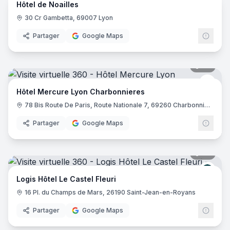
Hôtel de Noailles
30 Cr Gambetta, 69007 Lyon
Partager
Google Maps
39
pano
Merc
Hôtel Mercure Lyon Charbonnieres
78 Bis Route De Paris, Route Nationale 7, 69260 Charbonnières-les-Bains
Partager
Google Maps
32
pano
Logis
Logis Hôtel Le Castel Fleuri
16 Pl. du Champs de Mars, 26190 Saint-Jean-en-Royans
Partager
Google Maps