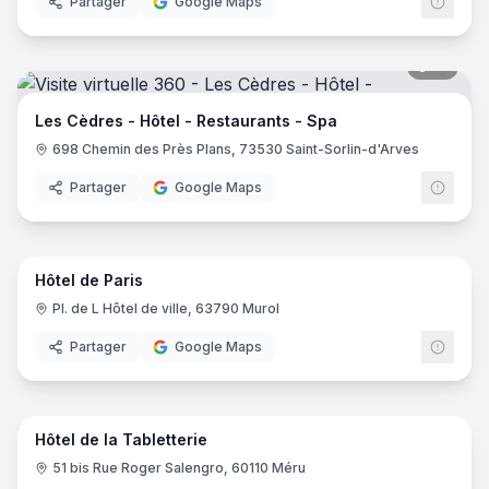
Partager
Google Maps
19
pano
Les Cèdres - Hôtel - Restaurants - Spa
698 Chemin des Près Plans, 73530 Saint-Sorlin-d'Arves
Partager
Google Maps
10
pano
Hôtel de Paris
Pl. de L Hôtel de ville, 63790 Murol
Partager
Google Maps
16
pano
Hôtel de la Tabletterie
51 bis Rue Roger Salengro, 60110 Méru