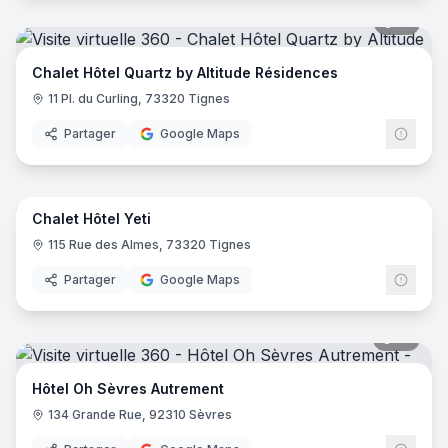
51
pano
Chalet Hôtel Quartz by Altitude Résidences
11 Pl. du Curling, 73320 Tignes
Partager
Google Maps
44
pano
Chalet Hôtel Yeti
115 Rue des Almes, 73320 Tignes
Partager
Google Maps
18
pano
Hôtel Oh Sèvres Autrement
134 Grande Rue, 92310 Sèvres