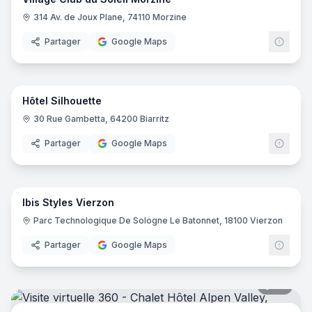
314 Av. de Joux Plane, 74110 Morzine
Partager
Google Maps
22
pano
Hôtel Silhouette
30 Rue Gambetta, 64200 Biarritz
Partager
Google Maps
8
pano
Ibis Styles Vierzon
Ibis
I
Parc Technologique De Sologne Le Batonnet, 18100 Vierzon
Partager
Google Maps
36
pano