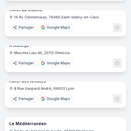
Hôtel du Casino
14 Av. Clemenceau, 76460 Saint-Valery-en-Caux
Partager
Google Maps
18
pano
Ajout récent
A Machja
Macchia Lieu dit, 20112 Olmiccia
Partager
Google Maps
22
pano
Ajout récent
Hôtel des Artistes
8 Rue Gaspard André, 69002 Lyon
Partager
Google Maps
16
pano
Ajout récent
Le Méditérranéen