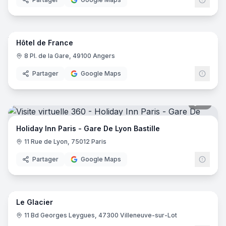
8
pano
Hôtel de France
8 Pl. de la Gare, 49100 Angers
Partager
Google Maps
19
pano
Holiday Inn Paris - Gare De Lyon Bastille
11 Rue de Lyon, 75012 Paris
Partager
Google Maps
24
pano
Le Glacier
11 Bd Georges Leygues, 47300 Villeneuve-sur-Lot