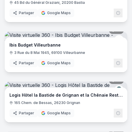
45 Bd du Général Graziani, 20200 Bastia
Partager
Google Maps
20
pano
Ibis 
Ibis Budget Villeurbanne
3 Rue du 8 Mai 1945, 69100 Villeurbanne
Partager
Google Maps
29
pano
Logis
Logis Hôtel la Bastide de Grignan et la Chênaie Restaurant
165 Chem. de Bessas, 26230 Grignan
Partager
Google Maps
20
pano