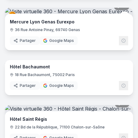
42
pano
Merc
Mercure Lyon Genas Eurexpo
36 Rue Antoine Pinay, 69740 Genas
Partager
Google Maps
10
pano
Hôtel Bachaumont
18 Rue Bachaumont, 75002 Paris
Partager
Google Maps
17
pano
Hôtel Saint Régis
22 Bd de la République, 71100 Chalon-sur-Saône
Partager
Google Maps