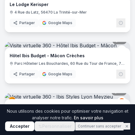
Le Lodge Kerisper
4 Rue du Latz, 56470 La Trinité-sur-Mer
Partager
Google Maps
17
pano
Ibis 
Hôtel Ibis Budget - Mâcon Crèches
Parc Hôtelier Les Bouchardes, 60 Rue du Tour de France, 71570 Chaintré
Partager
Google Maps
36
pano
Ibis
I
Ibis Styles Lyon Meyzieu Stadium Olympique
Nous utilisons des cookies pour optimiser votre navigation et
2 Bis Rue du 24 Avril 1915, 69330 Meyzieu
analyser notre trafic.
En savoir plus
Partager
Google Maps
Accepter
Personnaliser
Continuer sans accepter