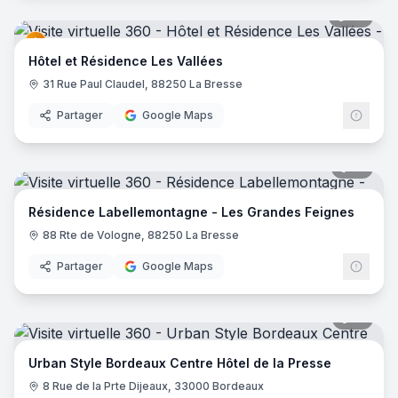
27
pano
Hôtel et Résidence Les Vallées
31 Rue Paul Claudel, 88250 La Bresse
Partager
Google Maps
17
pano
Résidence Labellemontagne - Les Grandes Feignes
88 Rte de Vologne, 88250 La Bresse
Partager
Google Maps
15
pano
Urban Style Bordeaux Centre Hôtel de la Presse
8 Rue de la Prte Dijeaux, 33000 Bordeaux