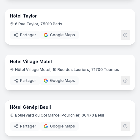
25
pano
Hôtel Taylor
6 Rue Taylor, 75010 Paris
Partager
Google Maps
29
pano
Hôtel Village Motel
Hôtel Village Motel, 19 Rue des Lauriers, 71700 Tournus
Partager
Google Maps
24
pano
Hôtel Génépi Beuil
Boulevard du Col Marcel Pourchier, 06470 Beuil
Partager
Google Maps