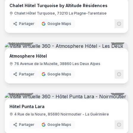
Chalet Hôtel Turquoise by Altitude Résidences
Hôtel Saint Régis
- Chalon-sur-Saône
Chalet Hôtel Turquoise, 73210 La Plagne-Tarentaise
Hôtel de France
- Angers
Holiday Inn Paris - Gare De Lyon Bastille
- Paris
Partager
Google Maps
Le Glacier
- Villeneuve-sur-Lot
Logis Hôtel le Passiflore
- Châteaubernard
12
pano
Ajout récent
Hôtel ibis - Mâcon Sud
- Crêches-sur-Saône
Le Lodge Kerisper
- La Trinité-sur-Mer
Atmosphere Hôtel
Hôtel Ibis Budget - Mâcon Crèches
- Chaintré
76 Avenue de la Muzelle, 38860 Les Deux Alpes
Ibis Styles Lyon Meyzieu Stadium Olympique
- Meyzieu
Hôtel Pietracap
- Bastia
Partager
Google Maps
Hôtel Les Persèdes
- Lavilledieu
Hotel Mendionde
- Saint-Pée-sur-Nivelle
55
pano
Ajout récent
Hôtel de l'Europe - Ploumanac’h Perros-Guirec
- Perros-G
Hôtel Mac Bed
- Poitiers
Hôtel Punta Lara
Hôtel Mercure Paris Montmartre Sacré Cœur
- Paris
4 Rue de la Noure, 85680 Noirmoutier - La Guérinière
Hôtel La Vague de Saint Paul
- Vence
Etche Ona
- La Teste-de-Buch
Partager
Google Maps
23
pano
Ajout récent