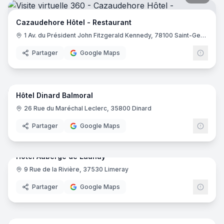
Cazaudehore Hôtel - Restaurant
1 Av. du Président John Fitzgerald Kennedy, 78100 Saint-Germain-en-Laye
Partager
Google Maps
17
pano
Hôtel Dinard Balmoral
26 Rue du Maréchal Leclerc, 35800 Dinard
Partager
Google Maps
29
pano
Hotel Auberge de Launay
9 Rue de la Rivière, 37530 Limeray
Partager
Google Maps
23
pano