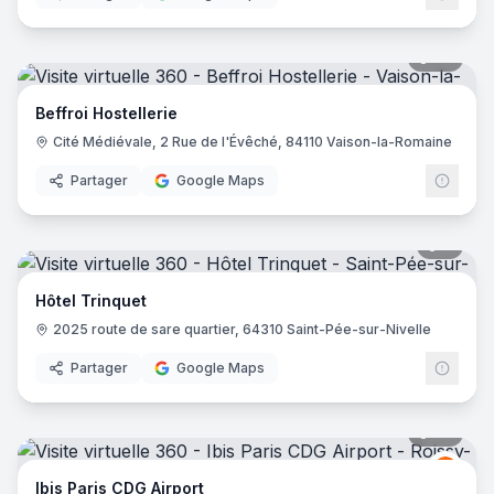
36
pano
Beffroi Hostellerie
Cité Médiévale, 2 Rue de l'Évêché, 84110 Vaison-la-Romaine
Partager
Google Maps
6
pano
Hôtel Trinquet
2025 route de sare quartier, 64310 Saint-Pée-sur-Nivelle
Partager
Google Maps
72
pano
Ibis
I
Ibis Paris CDG Airport