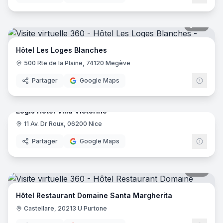
46
pano
Hôtel Les Loges Blanches
500 Rte de la Plaine, 74120 Megève
Partager
Google Maps
17
pano
Logis Hôtel Villa Victorine
11 Av. Dr Roux, 06200 Nice
Logis
Partager
Google Maps
35
pano
Hôtel Restaurant Domaine Santa Margherita
Castellare, 20213 U Purtone