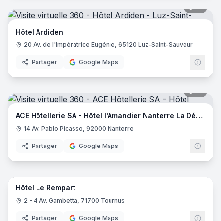
18
pano
Hôtel Ardiden
20 Av. de l'Impératrice Eugénie, 65120 Luz-Saint-Sauveur
Partager
Google Maps
18
pano
ACE Hôtellerie SA - Hôtel l'Amandier Nanterre La Défense
14 Av. Pablo Picasso, 92000 Nanterre
Partager
Google Maps
42
pano
Hôtel Le Rempart
2 - 4 Av. Gambetta, 71700 Tournus
Partager
Google Maps