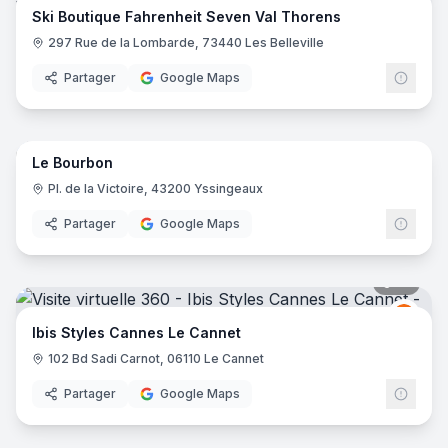
Ski Boutique Fahrenheit Seven Val Thorens
297 Rue de la Lombarde, 73440 Les Belleville
Partager
Google Maps
16
pano
Le Bourbon
Pl. de la Victoire, 43200 Yssingeaux
Partager
Google Maps
16
pano
Ibis
I
Ibis Styles Cannes Le Cannet
102 Bd Sadi Carnot, 06110 Le Cannet
Partager
Google Maps
10
pano