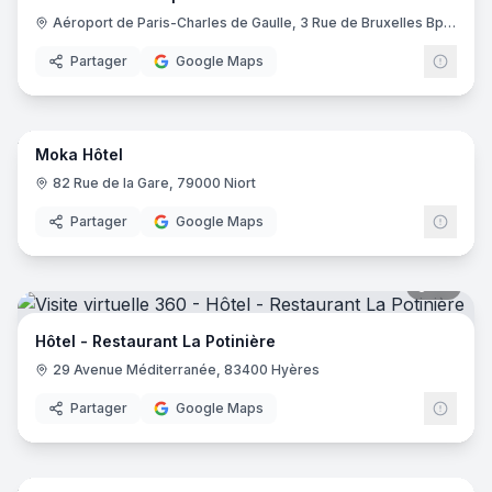
Aéroport de Paris-Charles de Gaulle, 3 Rue de Bruxelles Bp 11122, 93290 Roissy-en-France
Partager
Google Maps
14
pano
Moka Hôtel
82 Rue de la Gare, 79000 Niort
Partager
Google Maps
20
pano
Hôtel - Restaurant La Potinière
29 Avenue Méditerranée, 83400 Hyères
Partager
Google Maps
17
pano