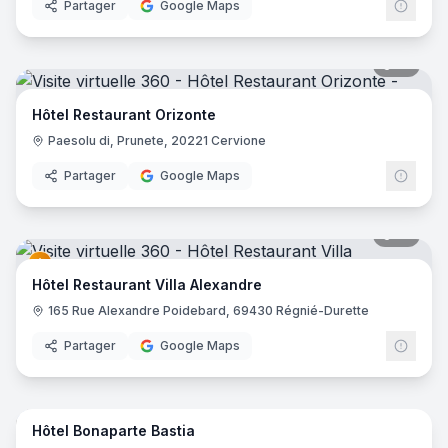
Partager
Google Maps
19
pano
Hôtel Restaurant Orizonte
Paesolu di, Prunete, 20221 Cervione
Partager
Google Maps
41
pano
Hôtel Restaurant Villa Alexandre
165 Rue Alexandre Poidebard, 69430 Régnié-Durette
Partager
Google Maps
21
pano
Hôtel Bonaparte Bastia