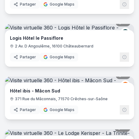
Partager
Google Maps
21
pano
Logis
Logis Hôtel le Passiflore
2 Av. D Angoulême, 16100 Châteaubernard
Partager
Google Maps
14
pano
Ibis
I
Hôtel ibis - Mâcon Sud
371 Rue du Mâconnais, 71570 Crêches-sur-Saône
Partager
Google Maps
28
pano