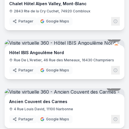
Chalet Hôtel Alpen Valley, Mont-Blanc
2843 Rte de la Cry Cuchet, 74920 Combloux
Partager
Google Maps
10
pano
Ibis
I
Hôtel IBIS Angoulême Nord
Rue De L'Aretier, 46 Rue des Meneaux, 16430 Champniers
Partager
Google Maps
88
pano
Ancien Couvent des Carmes
4 Rue Louis David, 11100 Narbonne
Partager
Google Maps