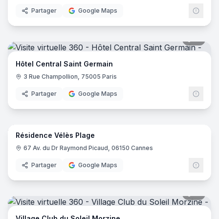
Partager
Google Maps
18
pano
Hôtel Central Saint Germain
3 Rue Champollion, 75005 Paris
Partager
Google Maps
14
pano
Résidence Vélès Plage
67 Av. du Dr Raymond Picaud, 06150 Cannes
Partager
Google Maps
31
pano
Village Club du Soleil Morzine