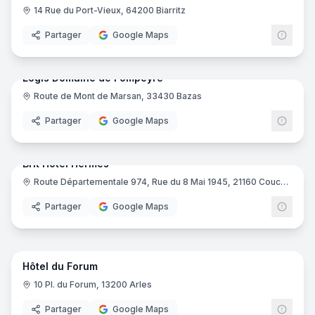
14 Rue du Port-Vieux, 64200 Biarritz
Partager
Google Maps
64
pano
Logis Domaine de Fompeyre
Route de Mont de Marsan, 33430 Bazas
Logis
Partager
Google Maps
15
pano
Brit Hotel Hermes
Route Départementale 974, Rue du 8 Mai 1945, 21160 Couchey
Brit H
Partager
Google Maps
16
pano
Hôtel du Forum
10 Pl. du Forum, 13200 Arles
Partager
Google Maps