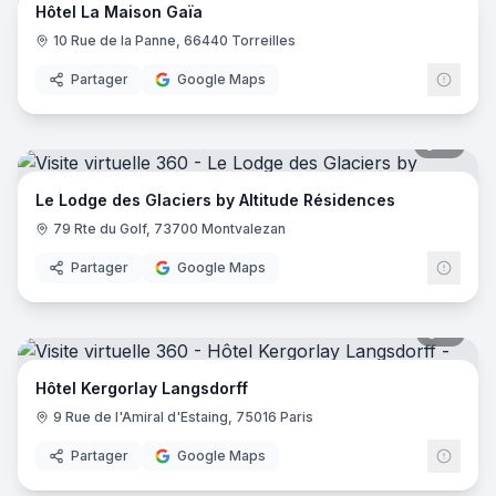
Hôtel La Maison Gaïa
10 Rue de la Panne, 66440 Torreilles
Partager
Google Maps
51
pano
Le Lodge des Glaciers by Altitude Résidences
79 Rte du Golf, 73700 Montvalezan
Partager
Google Maps
11
pano
Hôtel Kergorlay Langsdorff
9 Rue de l'Amiral d'Estaing, 75016 Paris
Partager
Google Maps