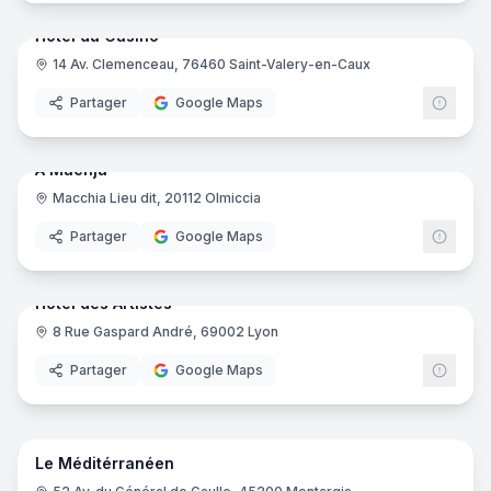
Hôtel du Casino
14 Av. Clemenceau, 76460 Saint-Valery-en-Caux
Partager
Google Maps
18
pano
Ajout récent
A Machja
Macchia Lieu dit, 20112 Olmiccia
Partager
Google Maps
22
pano
Ajout récent
Hôtel des Artistes
8 Rue Gaspard André, 69002 Lyon
Partager
Google Maps
16
pano
Ajout récent
Le Méditérranéen