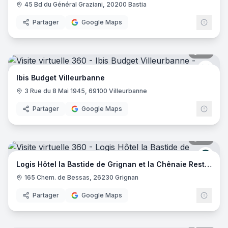
45 Bd du Général Graziani, 20200 Bastia
Partager
Google Maps
20
pano
Ibis 
Ibis Budget Villeurbanne
3 Rue du 8 Mai 1945, 69100 Villeurbanne
Partager
Google Maps
29
pano
Logis
Logis Hôtel la Bastide de Grignan et la Chênaie Restaurant
165 Chem. de Bessas, 26230 Grignan
Partager
Google Maps
20
pano