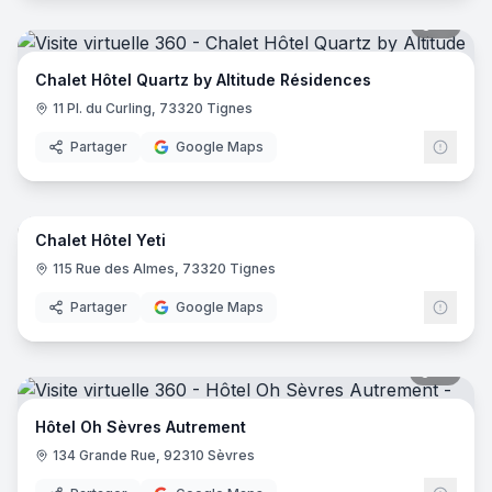
51
pano
Chalet Hôtel Quartz by Altitude Résidences
11 Pl. du Curling, 73320 Tignes
Partager
Google Maps
44
pano
Chalet Hôtel Yeti
115 Rue des Almes, 73320 Tignes
Partager
Google Maps
18
pano
Hôtel Oh Sèvres Autrement
134 Grande Rue, 92310 Sèvres