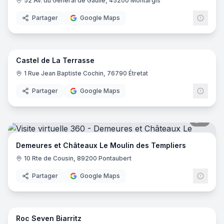
52 Av. du Général de Gaulle, 45200 Montargis
Partager
Google Maps
8
pano
Castel de La Terrasse
1 Rue Jean Baptiste Cochin, 76790 Étretat
Partager
Google Maps
5
pano
Demeures et Châteaux Le Moulin des Templiers
10 Rte de Cousin, 89200 Pontaubert
Partager
Google Maps
25
pano
Roc Seven Biarritz