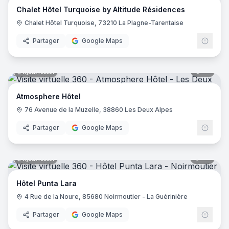
Chalet Hôtel Turquoise by Altitude Résidences
Hôtel Saint Régis
- Chalon-sur-Saône
Chalet Hôtel Turquoise, 73210 La Plagne-Tarentaise
Hôtel de France
- Angers
Holiday Inn Paris - Gare De Lyon Bastille
- Paris
Partager
Google Maps
Le Glacier
- Villeneuve-sur-Lot
Logis Hôtel le Passiflore
- Châteaubernard
12
pano
Ajout récent
Hôtel ibis - Mâcon Sud
- Crêches-sur-Saône
Le Lodge Kerisper
- La Trinité-sur-Mer
Atmosphere Hôtel
Hôtel Ibis Budget - Mâcon Crèches
- Chaintré
76 Avenue de la Muzelle, 38860 Les Deux Alpes
Ibis Styles Lyon Meyzieu Stadium Olympique
- Meyzieu
Hôtel Pietracap
- Bastia
Partager
Google Maps
Hôtel Les Persèdes
- Lavilledieu
Hotel Mendionde
- Saint-Pée-sur-Nivelle
55
pano
Ajout récent
Hôtel de l'Europe - Ploumanac’h Perros-Guirec
- Perros-G
Hôtel Mac Bed
- Poitiers
Hôtel Punta Lara
Hôtel Mercure Paris Montmartre Sacré Cœur
- Paris
4 Rue de la Noure, 85680 Noirmoutier - La Guérinière
Hôtel La Vague de Saint Paul
- Vence
Etche Ona
- La Teste-de-Buch
Partager
Google Maps
23
pano
Ajout récent