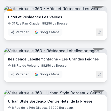
27
pano
Hôtel et Résidence Les Vallées
31 Rue Paul Claudel, 88250 La Bresse
Partager
Google Maps
17
pano
Résidence Labellemontagne - Les Grandes Feignes
88 Rte de Vologne, 88250 La Bresse
Partager
Google Maps
15
pano
Urban Style Bordeaux Centre Hôtel de la Presse
8 Rue de la Prte Dijeaux, 33000 Bordeaux