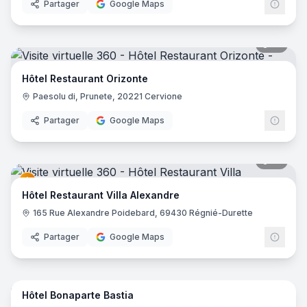
Partager
Google Maps
19
pano
Hôtel Restaurant Orizonte
Paesolu di, Prunete, 20221 Cervione
Partager
Google Maps
41
pano
Hôtel Restaurant Villa Alexandre
165 Rue Alexandre Poidebard, 69430 Régnié-Durette
Partager
Google Maps
21
pano
Hôtel Bonaparte Bastia