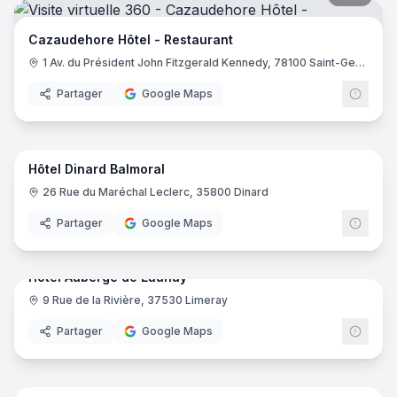
Cazaudehore Hôtel - Restaurant
1 Av. du Président John Fitzgerald Kennedy, 78100 Saint-Germain-en-Laye
Partager
Google Maps
17
pano
Hôtel Dinard Balmoral
26 Rue du Maréchal Leclerc, 35800 Dinard
Partager
Google Maps
29
pano
Hotel Auberge de Launay
9 Rue de la Rivière, 37530 Limeray
Partager
Google Maps
23
pano