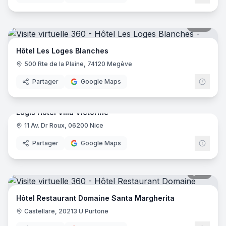
46
pano
Hôtel Les Loges Blanches
500 Rte de la Plaine, 74120 Megève
Partager
Google Maps
17
pano
Logis Hôtel Villa Victorine
11 Av. Dr Roux, 06200 Nice
Logis
Partager
Google Maps
35
pano
Hôtel Restaurant Domaine Santa Margherita
Castellare, 20213 U Purtone