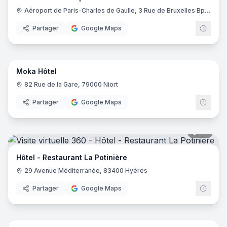
Aéroport de Paris-Charles de Gaulle, 3 Rue de Bruxelles Bp 11122, 93290 Roissy-en-France
Partager
Google Maps
14
pano
Moka Hôtel
82 Rue de la Gare, 79000 Niort
Partager
Google Maps
20
pano
Hôtel - Restaurant La Potinière
29 Avenue Méditerranée, 83400 Hyères
Partager
Google Maps
17
pano