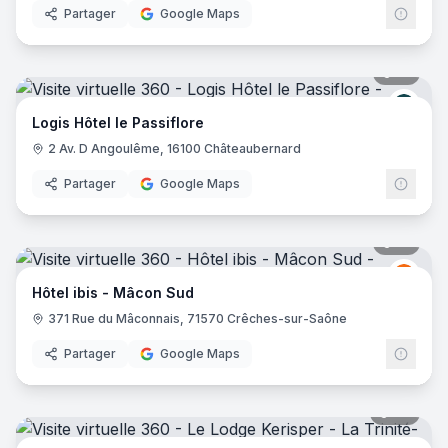
Partager
Google Maps
21
pano
Logis
Logis Hôtel le Passiflore
2 Av. D Angoulême, 16100 Châteaubernard
Partager
Google Maps
14
pano
Ibis
I
Hôtel ibis - Mâcon Sud
371 Rue du Mâconnais, 71570 Crêches-sur-Saône
Partager
Google Maps
28
pano