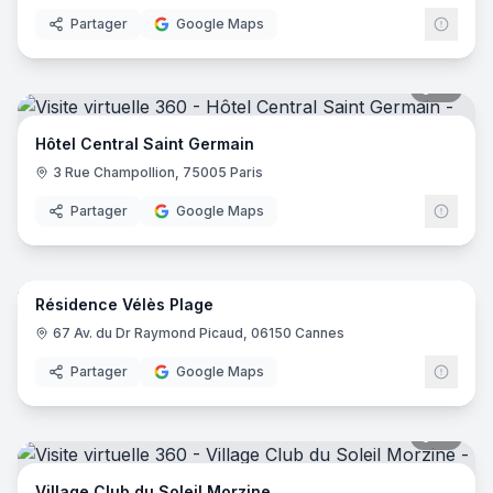
Partager
Google Maps
18
pano
Hôtel Central Saint Germain
3 Rue Champollion, 75005 Paris
Partager
Google Maps
14
pano
Résidence Vélès Plage
67 Av. du Dr Raymond Picaud, 06150 Cannes
Partager
Google Maps
31
pano
Village Club du Soleil Morzine