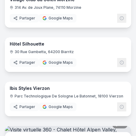
314 Av. de Joux Plane, 74110 Morzine
Partager
Google Maps
22
pano
Hôtel Silhouette
30 Rue Gambetta, 64200 Biarritz
Partager
Google Maps
8
pano
Ibis Styles Vierzon
Ibis
I
Parc Technologique De Sologne Le Batonnet, 18100 Vierzon
Partager
Google Maps
36
pano