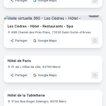
Partager
Google Maps
19
pano
Les Cèdres - Hôtel - Restaurants - Spa
698 Chemin des Près Plans, 73530 Saint-Sorlin-d'Arves
Partager
Google Maps
10
pano
Hôtel de Paris
Pl. de L Hôtel de ville, 63790 Murol
Partager
Google Maps
16
pano
Hôtel de la Tabletterie
51 bis Rue Roger Salengro, 60110 Méru