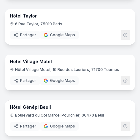
25
pano
Hôtel Taylor
6 Rue Taylor, 75010 Paris
Partager
Google Maps
29
pano
Hôtel Village Motel
Hôtel Village Motel, 19 Rue des Lauriers, 71700 Tournus
Partager
Google Maps
24
pano
Hôtel Génépi Beuil
Boulevard du Col Marcel Pourchier, 06470 Beuil
Partager
Google Maps