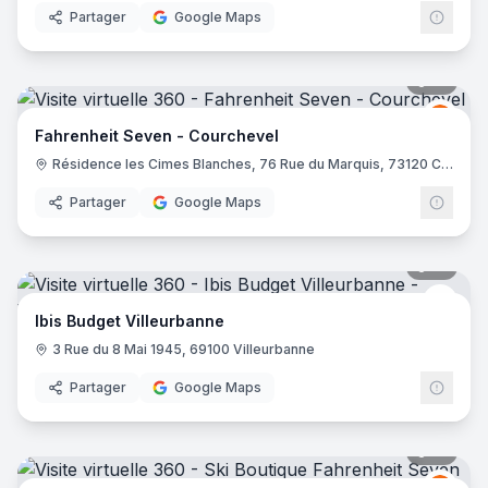
Partager
Google Maps
10
pano
Fahre
FS
Fahrenheit Seven - Courchevel
Résidence les Cimes Blanches, 76 Rue du Marquis, 73120 Courchevel
Partager
Google Maps
10
pano
Ibis 
Ibis Budget Villeurbanne
3 Rue du 8 Mai 1945, 69100 Villeurbanne
Partager
Google Maps
21
pano
Fahre
FS