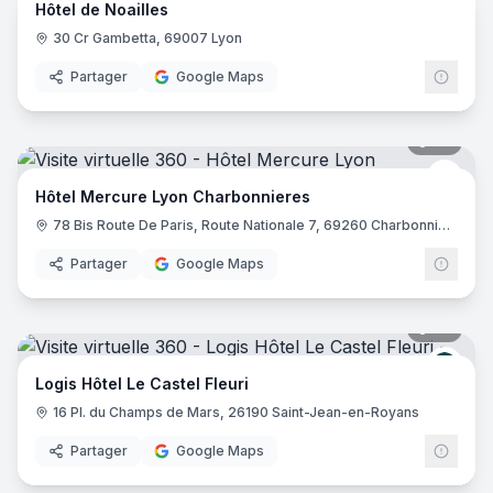
Hôtel de Noailles
30 Cr Gambetta, 69007 Lyon
Partager
Google Maps
39
pano
Merc
Hôtel Mercure Lyon Charbonnieres
78 Bis Route De Paris, Route Nationale 7, 69260 Charbonnières-les-Bains
Partager
Google Maps
32
pano
Logis
Logis Hôtel Le Castel Fleuri
16 Pl. du Champs de Mars, 26190 Saint-Jean-en-Royans
Partager
Google Maps