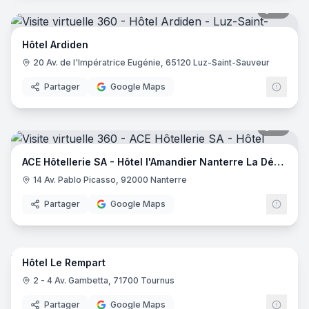
18
pano
Hôtel Ardiden
20 Av. de l'Impératrice Eugénie, 65120 Luz-Saint-Sauveur
Partager
Google Maps
18
pano
ACE Hôtellerie SA - Hôtel l'Amandier Nanterre La Défense
14 Av. Pablo Picasso, 92000 Nanterre
Partager
Google Maps
42
pano
Hôtel Le Rempart
2 - 4 Av. Gambetta, 71700 Tournus
Partager
Google Maps