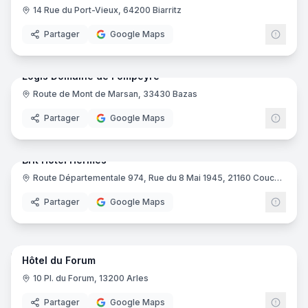
14 Rue du Port-Vieux, 64200 Biarritz
Partager
Google Maps
64
pano
Logis Domaine de Fompeyre
Route de Mont de Marsan, 33430 Bazas
Logis
Partager
Google Maps
15
pano
Brit Hotel Hermes
Route Départementale 974, Rue du 8 Mai 1945, 21160 Couchey
Brit H
Partager
Google Maps
16
pano
Hôtel du Forum
10 Pl. du Forum, 13200 Arles
Partager
Google Maps