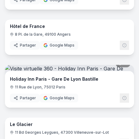
8
pano
Hôtel de France
8 Pl. de la Gare, 49100 Angers
Partager
Google Maps
19
pano
Holiday Inn Paris - Gare De Lyon Bastille
11 Rue de Lyon, 75012 Paris
Partager
Google Maps
24
pano
Le Glacier
11 Bd Georges Leygues, 47300 Villeneuve-sur-Lot