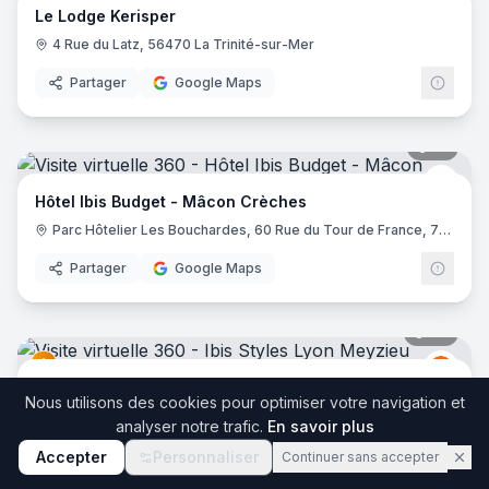
Le Lodge Kerisper
4 Rue du Latz, 56470 La Trinité-sur-Mer
Partager
Google Maps
17
pano
Ibis 
Hôtel Ibis Budget - Mâcon Crèches
Parc Hôtelier Les Bouchardes, 60 Rue du Tour de France, 71570 Chaintré
Partager
Google Maps
36
pano
Ibis
I
Ibis Styles Lyon Meyzieu Stadium Olympique
Nous utilisons des cookies pour optimiser votre navigation et
2 Bis Rue du 24 Avril 1915, 69330 Meyzieu
analyser notre trafic.
En savoir plus
Partager
Google Maps
Accepter
Personnaliser
Continuer sans accepter