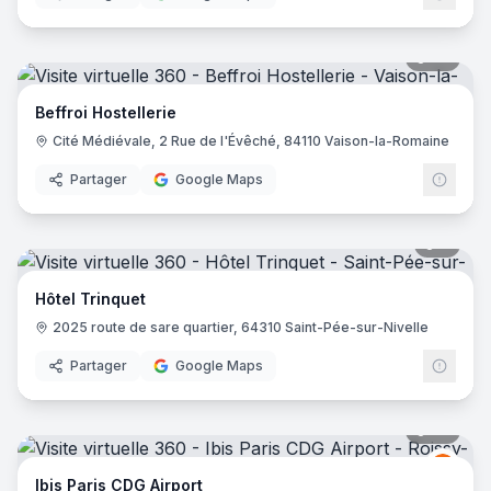
36
pano
Beffroi Hostellerie
Cité Médiévale, 2 Rue de l'Évêché, 84110 Vaison-la-Romaine
Partager
Google Maps
6
pano
Hôtel Trinquet
2025 route de sare quartier, 64310 Saint-Pée-sur-Nivelle
Partager
Google Maps
72
pano
Ibis
I
Ibis Paris CDG Airport