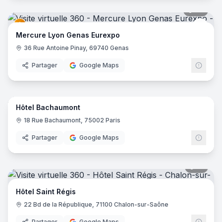
42
pano
Merc
Mercure Lyon Genas Eurexpo
36 Rue Antoine Pinay, 69740 Genas
Partager
Google Maps
10
pano
Hôtel Bachaumont
18 Rue Bachaumont, 75002 Paris
Partager
Google Maps
17
pano
Hôtel Saint Régis
22 Bd de la République, 71100 Chalon-sur-Saône
Partager
Google Maps