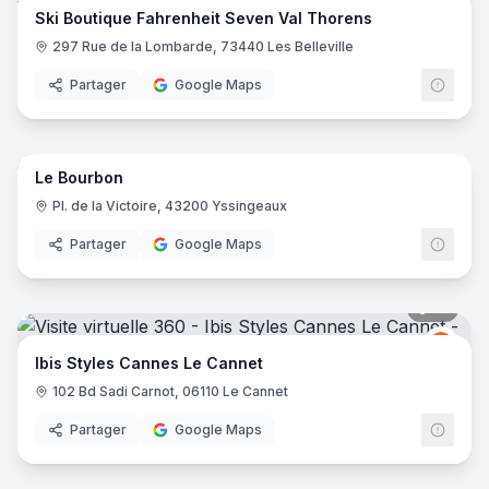
Ski Boutique Fahrenheit Seven Val Thorens
297 Rue de la Lombarde, 73440 Les Belleville
Partager
Google Maps
16
pano
Le Bourbon
Pl. de la Victoire, 43200 Yssingeaux
Partager
Google Maps
16
pano
Ibis
I
Ibis Styles Cannes Le Cannet
102 Bd Sadi Carnot, 06110 Le Cannet
Partager
Google Maps
10
pano