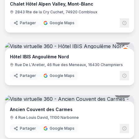
Chalet Hôtel Alpen Valley, Mont-Blanc
2843 Rte de la Cry Cuchet, 74920 Combloux
Partager
Google Maps
10
pano
Ibis
I
Hôtel IBIS Angoulême Nord
Rue De L'Aretier, 46 Rue des Meneaux, 16430 Champniers
Partager
Google Maps
88
pano
Ancien Couvent des Carmes
4 Rue Louis David, 11100 Narbonne
Partager
Google Maps