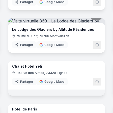
Partager
Google Maps
noramas
51
panora
Le Lodge des Glaciers by Altitude Résidences
79 Rte du Golf, 73700 Montvalezan
Partager
Google Maps
44
panora
noramas
Chalet Hôtel Yeti
115 Rue des Almes, 73320 Tignes
uirec
Partager
Google Maps
10
panora
noramas
Hôtel de Paris