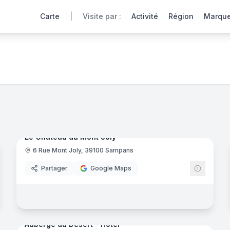
Carte
|
Visite par :
Activité
Région
Marqu
tes virtuelles 360° de nos hôtels partenaires offrent une im
43
panora
Ajout récent
noramas
Le Chateau du Mont Joly
6 Rue Mont Joly, 39100 Sampans
Partager
Google Maps
noramas
16
panora
Ajout récent
Auberge du Désert - Hôtel