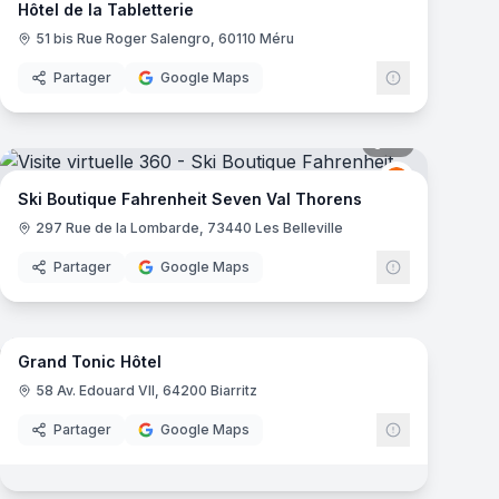
Hôtel de la Tabletterie
51 bis Rue Roger Salengro, 60110 Méru
Partager
Google Maps
mas
21
panoramas
get
Fahrenheit S
FS
Ski Boutique Fahrenheit Seven Val Thorens
297 Rue de la Lombarde, 73440 Les Belleville
Partager
Google Maps
10
panoramas
mas
Grand Tonic Hôtel
58 Av. Edouard VII, 64200 Biarritz
Partager
Google Maps