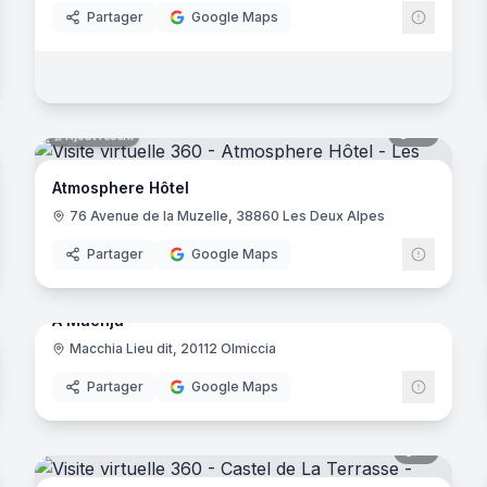
Partager
Google Maps
noramas
12
panora
Ajout récent
Atmosphere Hôtel
- Grignan
76 Avenue de la Muzelle, 38860 Les Deux Alpes
Partager
Google Maps
noramas
18
panora
Ajout récent
A Machja
an
Macchia Lieu dit, 20112 Olmiccia
Partager
Google Maps
noramas
8
panora
ves