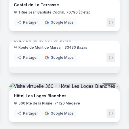
Castel de La Terrasse
1 Rue Jean Baptiste Cochin, 76790 Étretat
Partager
Google Maps
64
panora
noramas
Logis Domaine de Fompeyre
Route de Mont de Marsan, 33430 Bazas
Logis d
Partager
Google Maps
noramas
esse
46
panora
ux
Hôtel Les Loges Blanches
500 Rte de la Plaine, 74120 Megève
Partager
Google Maps