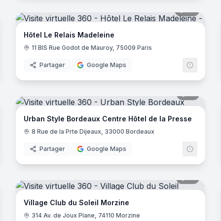
noramas
20
panora
Hôtel Le Relais Madeleine
11 BIS Rue Godot de Mauroy, 75009 Paris
Partager
Google Maps
noramas
15
panora
Urban Style Bordeaux Centre Hôtel de la Presse
8 Rue de la Prte Dijeaux, 33000 Bordeaux
Partager
Google Maps
noramas
31
panora
Village Club du Soleil Morzine
314 Av. de Joux Plane, 74110 Morzine