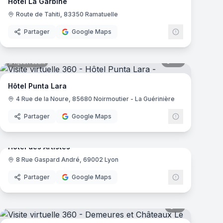
Hôtel La Garbine
Route de Tahiti, 83350 Ramatuelle
Partager
Google Maps
mas
55
panoramas
Ajout récent
Hôtel Punta Lara
4 Rue de la Noure, 85680 Noirmoutier - La Guérinière
Partager
Google Maps
mas
22
panoramas
Ajout récent
Hôtel des Artistes
8 Rue Gaspard André, 69002 Lyon
Partager
Google Maps
mas
5
panoramas