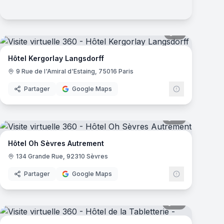
mas
11
panoramas
Hôtel Kergorlay Langsdorff
9 Rue de l'Amiral d'Estaing, 75016 Paris
Partager
Google Maps
mas
18
panoramas
Hôtel Oh Sèvres Autrement
134 Grande Rue, 92310 Sèvres
Partager
Google Maps
mas
16
panoramas