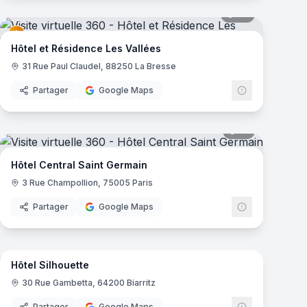
mas
27
panoramas
Hôtel et Résidence Les Vallées
31 Rue Paul Claudel, 88250 La Bresse
Partager
Google Maps
mas
18
panoramas
Hôtel Central Saint Germain
3 Rue Champollion, 75005 Paris
Partager
Google Maps
22
panoramas
mas
Hôtel Silhouette
30 Rue Gambetta, 64200 Biarritz
Partager
Google Maps