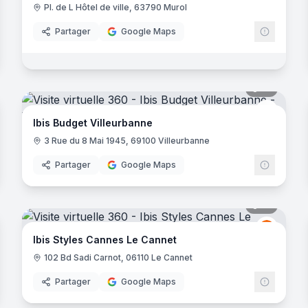
Pl. de L Hôtel de ville, 63790 Murol
Partager
Google Maps
noramas
10
panora
hrenheit Seven
Ibis Bud
Ibis Budget Villeurbanne
3 Rue du 8 Mai 1945, 69100 Villeurbanne
Partager
Google Maps
noramas
16
panora
Ibis
I
Ibis Styles Cannes Le Cannet
102 Bd Sadi Carnot, 06110 Le Cannet
Partager
Google Maps