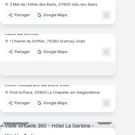
3 Mnt de l'Hôtel des Bains, 07600 Vals-les-Bains
Partager
Google Maps
mas
27
panoramas
Ajout récent
Hôtel du Griffier
1 Chemin du Griffier, 79360 Granzay-Gript
Partager
Google Maps
mas
10
panoramas
Ajout récent
Hôtel restaurant du Mont Olan
Pont la Place, 05800 La Chapelle-en-Valgaudémar
Partager
Google Maps
mas
68
panoramas
Ajout récent