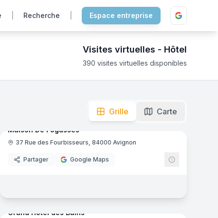
e
|
Recherche
|
Espace entreprise
Visites virtuelles -
Hôtel
390
visites virtuelles disponibles
mersion totale pour découvrir les chambres et les infrastru
mas
8
panoramas
Ajout récent
Grille
Carte
Maison De Fogasses
37 Rue des Fourbisseurs, 84000 Avignon
Partager
Google Maps
mas
81
panoramas
Ajout récent
Grand Hôtel des Bains