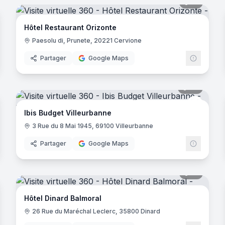
noramas
19
panora
Hôtel Restaurant Orizonte
Paesolu di, Prunete, 20221 Cervione
Partager
Google Maps
- Nanterre
noramas
20
panora
Ibis Bud
Ibis Budget Villeurbanne
3 Rue du 8 Mai 1945, 69100 Villeurbanne
Partager
Google Maps
noramas
17
panora
ains
Hôtel Dinard Balmoral
26 Rue du Maréchal Leclerc, 35800 Dinard