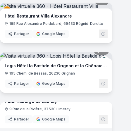
mas
41
panoramas
Hôtel Restaurant Villa Alexandre
165 Rue Alexandre Poidebard, 69430 Régnié-Durette
Partager
Google Maps
mas
29
panoramas
get
Logis de Fra
Logis Hôtel la Bastide de Grignan et la Chênaie Restaurant
165 Chem. de Bessas, 26230 Grignan
Partager
Google Maps
29
panoramas
mas
Hotel Auberge de Launay
9 Rue de la Rivière, 37530 Limeray
Partager
Google Maps