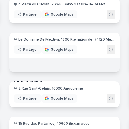
4 Place du Cledan, 26340 Saint-Nazaire-le-Désert
riad
mar
Partager
Google Maps
33
panora
Ajout récent
noramas
Novotel Megève Mont-Blanc
Le Domaine De Meztiva, 1306 Rte nationale, 74120 Megève
Tarentaise
Partager
Google Maps
noramas
14
panora
Ajout récent
Hôtel des Arts
2 Rue Saint-Gelais, 16000 Angoulême
ert
Partager
Google Maps
noramas
25
panora
Ajout récent
Hôtel Côte et Lac
15 Rue des Parterres, 40600 Biscarrosse