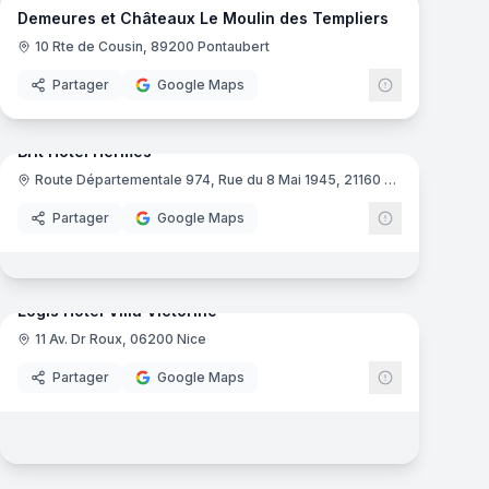
Demeures et Châteaux Le Moulin des Templiers
10 Rte de Cousin, 89200 Pontaubert
Partager
Google Maps
mas
15
panoramas
Brit Hotel Hermes
Route Départementale 974, Rue du 8 Mai 1945, 21160 Couchey
e France
Brit Hôtel
Partager
Google Maps
17
panoramas
mas
Logis Hôtel Villa Victorine
11 Av. Dr Roux, 06200 Nice
Logis de Fra
Partager
Google Maps