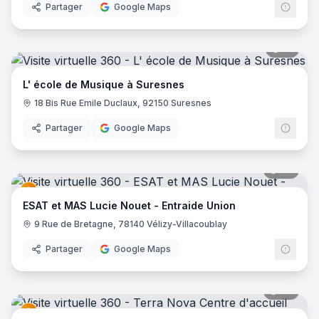
Partager
Google Maps
21
pano
L' école de Musique à Suresnes
18 Bis Rue Emile Duclaux, 92150 Suresnes
Partager
Google Maps
26
pano
ESAT et MAS Lucie Nouet - Entraide Union
9 Rue de Bretagne, 78140 Vélizy-Villacoublay
Partager
Google Maps
33
pano