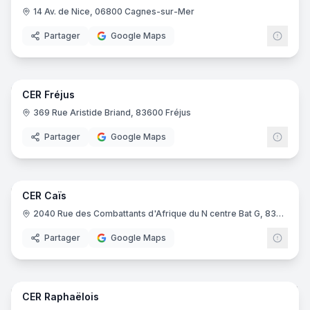
14 Av. de Nice, 06800 Cagnes-sur-Mer
Partager
Google Maps
10
pano
CER Fréjus
CER
369 Rue Aristide Briand, 83600 Fréjus
Partager
Google Maps
5
pano
CER Caïs
CER
2040 Rue des Combattants d'Afrique du N centre Bat G, 83600 Fréjus
Partager
Google Maps
7
pano
CER Raphaëlois
CER