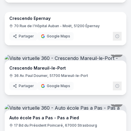
8
pano
Crescendo Epernay
70 Rue de l'Hôpital Auban - Moët, 51200 Épernay
Partager
Google Maps
9
pano
Crescendo Mareuil-le-Port
36 Av. Paul Doumer, 51700 Mareuil-le-Port
Partager
Google Maps
7
pano
Auto école Pas a Pas - Pas a Pied
17 Bd du Président Poincaré, 67000 Strasbourg