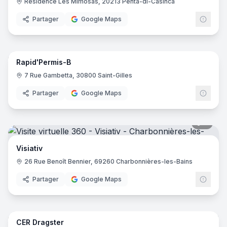
Résidence Les Mimosas, 20213 Penta-di-Casinca
Partager
Google Maps
5
pano
Rapid'Permis-B
7 Rue Gambetta, 30800 Saint-Gilles
Partager
Google Maps
9
pano
Visiativ
26 Rue Benoît Bennier, 69260 Charbonnières-les-Bains
Partager
Google Maps
8
pano
CER Dragster
CER