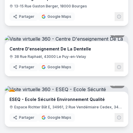
13-15 Rue Gaston Berger, 18000 Bourges
Partager
Google Maps
25
pano
Centre D'enseignement De La Dentelle
38 Rue Raphaël, 43000 Le Puy-en-Velay
Partager
Google Maps
22
pano
ESEQ - Ecole Sécurité Environnement Qualité
Espace Richter Bât E, 34961, 2 Rue Vendémiaire Cedex, 34000 Montpellier
Partager
Google Maps
6
pano