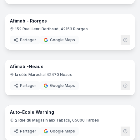
16
pano
Afimab - Riorges
152 Rue Henri Berthaud, 42153 Riorges
Partager
Google Maps
6
pano
Afimab -Neaux
la côte Marechal 42470 Neaux
Partager
Google Maps
5
pano
Auto-Ecole Warning
2 Rue du Magasin aux Tabacs, 65000 Tarbes
Partager
Google Maps