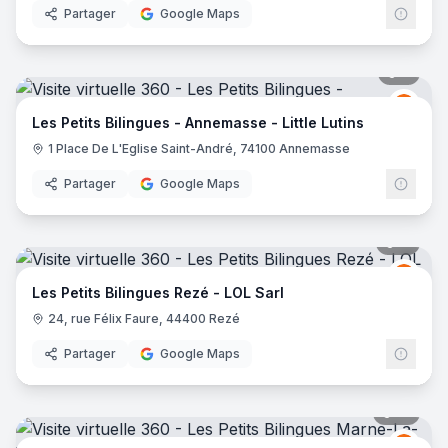
Partager
Google Maps
8
pano
LES 
LP
Les Petits Bilingues - Annemasse - Little Lutins
1 Place De L'Eglise Saint-André, 74100 Annemasse
Partager
Google Maps
11
pano
LES 
LP
Les Petits Bilingues Rezé - LOL Sarl
24, rue Félix Faure, 44400 Rezé
Partager
Google Maps
12
pano
LES 
LP