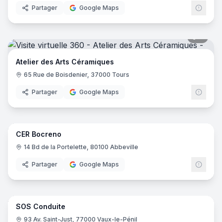
Partager
Google Maps
7
pano
Atelier des Arts Céramiques
65 Rue de Boisdenier, 37000 Tours
Partager
Google Maps
11
pano
CER Bocreno
CER
14 Bd de la Portelette, 80100 Abbeville
Partager
Google Maps
8
pano
SOS Conduite
93 Av. Saint-Just, 77000 Vaux-le-Pénil