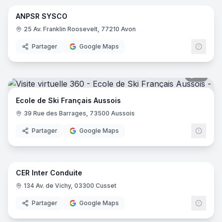
ANPSR SYSCO
25 Av. Franklin Roosevelt, 77210 Avon
Partager
Google Maps
10
pano
Ecole de Ski Français Aussois
39 Rue des Barrages, 73500 Aussois
Partager
Google Maps
8
pano
CER Inter Conduite
CER
134 Av. de Vichy, 03300 Cusset
Partager
Google Maps