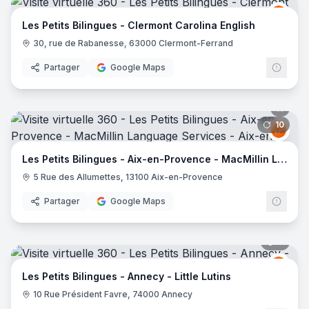
LES 
LP
Les Petits Bilingues - Clermont Carolina English
30, rue de Rabanesse, 63000 Clermont-Ferrand
Partager
Google Maps
10
pano
LES 
LP
Les Petits Bilingues - Aix-en-Provence - MacMillin Language Services
5 Rue des Allumettes, 13100 Aix-en-Provence
Partager
Google Maps
8
pano
LES 
LP
Les Petits Bilingues - Annecy - Little Lutins
10 Rue Président Favre, 74000 Annecy