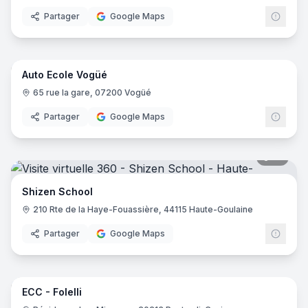
Partager
Google Maps
6
pano
Auto Ecole Vogüé
65 rue la gare, 07200 Vogüé
Partager
Google Maps
10
pano
Shizen School
210 Rte de la Haye-Fouassière, 44115 Haute-Goulaine
Partager
Google Maps
7
pano
ECC - Folelli