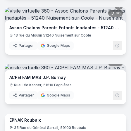
36
pano
Assoc Chalons Parents Enfants Inadaptés - 51240 Nuisement-sur-Coole
13 rue du Moulin 51240 Nuisement sur Coole
Partager
Google Maps
39
pano
ACPEI FAM MAS J.P. Burnay
Rue Léo Kanner, 51510 Fagnières
Partager
Google Maps
24
pano
EPNAK Roubaix
35 Rue du Général Sarrail, 59100 Roubaix