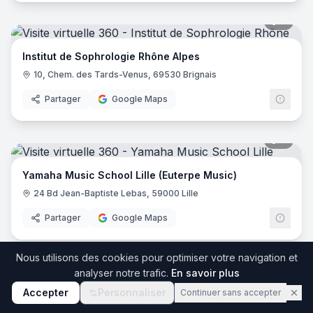
8
pano
Institut de Sophrologie Rhône Alpes
10, Chem. des Tards-Venus, 69530 Brignais
Partager
Google Maps
8
pano
Yamaha Music School Lille (Euterpe Music)
24 Bd Jean-Baptiste Lebas, 59000 Lille
Partager
Google Maps
Nous utilisons des cookies pour optimiser votre navigation et
7
pano
analyser notre trafic.
En savoir plus
Accepter
Personnaliser
Continuer sans accepter
Auto-école de Courçon
52 Rue de Benon lot A, 17170 Courçon