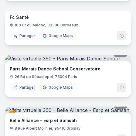
8
pano
Fc Santé
160 Cr du Médoc, 33300 Bordeaux
Partager
Google Maps
16
pano
Paris Marais Dance School Conservatoire
26 Bd de Sébastopol, 75004 Paris
Partager
Google Maps
51
pano
Belle Alliance - Esrp et Samsah
8 Rue Albert Molinier, 95410 Groslay