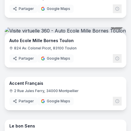
Partager
Google Maps
7
pano
Auto Ecole Mille Bornes Toulon
824 Av. Colonel Picot, 83100 Toulon
Partager
Google Maps
17
pano
Accent Français
2 Rue Jules Ferry, 34000 Montpellier
Partager
Google Maps
8
pano
Le bon Sens