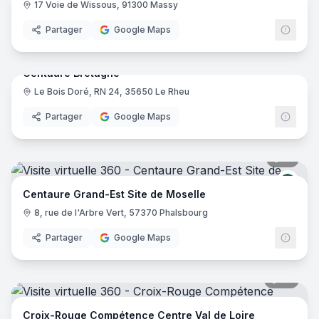
17 Voie de Wissous, 91300 Massy
Partager
Google Maps
12
pano
Centaure Bretagne
Le Bois Doré, RN 24, 35650 Le Rheu
Cent
Partager
Google Maps
15
pano
Cent
Centaure Grand-Est Site de Moselle
8, rue de l'Arbre Vert, 57370 Phalsbourg
Partager
Google Maps
54
pano
Croix-Rouge Compétence Centre Val de Loire