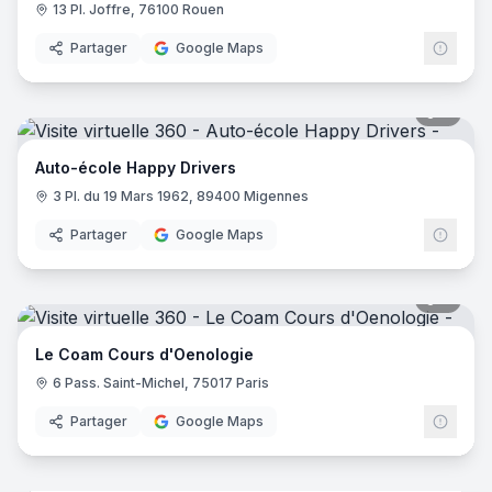
13 Pl. Joffre, 76100 Rouen
Partager
Google Maps
7
pano
Auto-école Happy Drivers
3 Pl. du 19 Mars 1962, 89400 Migennes
Partager
Google Maps
7
pano
Le Coam Cours d'Oenologie
6 Pass. Saint-Michel, 75017 Paris
Partager
Google Maps
8
pano