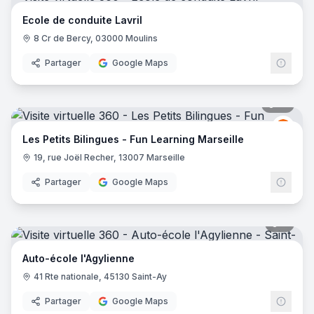
Ecole de conduite Lavril
8 Cr de Bercy, 03000 Moulins
Partager
Google Maps
10
pano
LES 
LP
Les Petits Bilingues - Fun Learning Marseille
19, rue Joël Recher, 13007 Marseille
Partager
Google Maps
7
pano
Auto-école l'Agylienne
41 Rte nationale, 45130 Saint-Ay
Partager
Google Maps