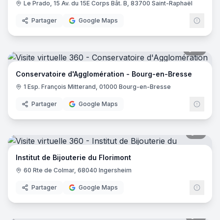
Le Prado, 15 Av. du 15E Corps Bât. B, 83700 Saint-Raphaël
Partager
Google Maps
12
pano
Conservatoire d'Agglomération - Bourg-en-Bresse
1 Esp. François Mitterand, 01000 Bourg-en-Bresse
Partager
Google Maps
9
pano
Institut de Bijouterie du Florimont
60 Rte de Colmar, 68040 Ingersheim
Partager
Google Maps
7
pano