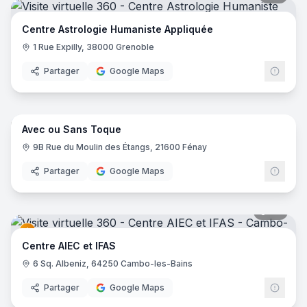
Centre Astrologie Humaniste Appliquée
1 Rue Expilly, 38000 Grenoble
Partager
Google Maps
12
pano
Avec ou Sans Toque
9B Rue du Moulin des Étangs, 21600 Fénay
Partager
Google Maps
37
pano
Centre AIEC et IFAS
6 Sq. Albeniz, 64250 Cambo-les-Bains
Partager
Google Maps