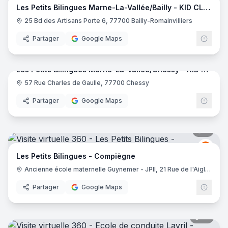
Les Petits Bilingues Marne-La-Vallée/Bailly - KID CLASS
25 Bd des Artisans Porte 6, 77700 Bailly-Romainvilliers
Partager
Google Maps
7
pano
Les Petits Bilingues Marne-La-Vallée/Chessy - KID CLASS
57 Rue Charles de Gaulle, 77700 Chessy
LES 
Partager
Google Maps
8
pano
LES 
LP
Les Petits Bilingues - Compiègne
Ancienne école maternelle Guynemer - JPII, 21 Rue de l'Aigle, 60200 Compiègne
Partager
Google Maps
14
pano