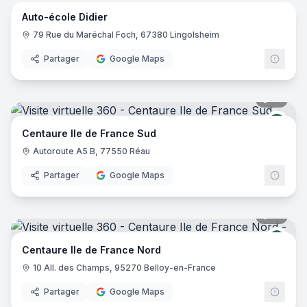
Auto-école Didier
79 Rue du Maréchal Foch, 67380 Lingolsheim
Partager
Google Maps
18
pano
Cent
Centaure Ile de France Sud
Autoroute A5 B, 77550 Réau
Partager
Google Maps
13
pano
Cent
Centaure Ile de France Nord
10 All. des Champs, 95270 Belloy-en-France
Partager
Google Maps