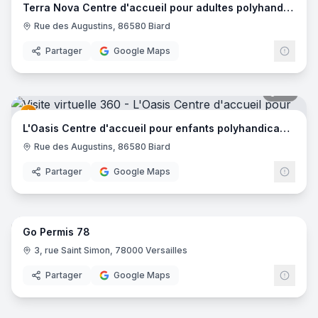
Terra Nova Centre d'accueil pour adultes polyhandicapés
Rue des Augustins, 86580 Biard
Partager
Google Maps
39
pano
L'Oasis Centre d'accueil pour enfants polyhandicapés
Rue des Augustins, 86580 Biard
Partager
Google Maps
8
pano
Go Permis 78
3, rue Saint Simon, 78000 Versailles
Partager
Google Maps
10
pano