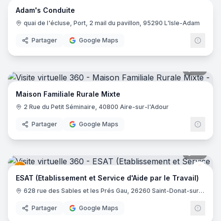
Adam's Conduite
quai de l'écluse, Port, 2 mail du pavillon, 95290 L'Isle-Adam
Partager
Google Maps
40
pano
Maison Familiale Rurale Mixte
2 Rue du Petit Séminaire, 40800 Aire-sur-l'Adour
Partager
Google Maps
20
pano
Aési
ESAT (Etablissement et Service d'Aide par le Travail)
628 rue des Sables et les Prés Gau, 26260 Saint-Donat-sur-l'Herbasse
Partager
Google Maps