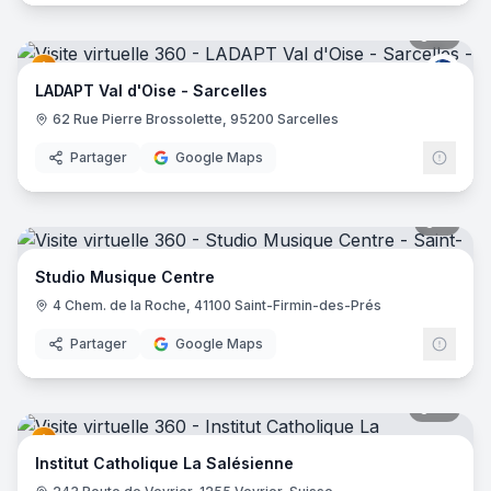
61
pano
LAD
LADAPT Val d'Oise - Sarcelles
62 Rue Pierre Brossolette, 95200 Sarcelles
Partager
Google Maps
9
pano
Studio Musique Centre
4 Chem. de la Roche, 41100 Saint-Firmin-des-Prés
Partager
Google Maps
19
pano
Institut Catholique La Salésienne