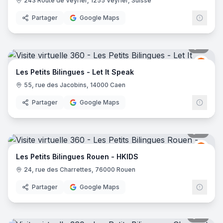
243 Route de Veyrier, 1255 Veyrier, Suisse
Partager
Google Maps
9
pano
LES 
LP
Les Petits Bilingues - Let It Speak
55, rue des Jacobins, 14000 Caen
Partager
Google Maps
11
pano
LES 
LP
Les Petits Bilingues Rouen - HKIDS
24, rue des Charrettes, 76000 Rouen
Partager
Google Maps
11
pano