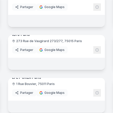
Partager
Google Maps
29
panora
noramas
ISFJ Paris
273 Rue de Vaugirard 273/277, 75015 Paris
uctive
Partager
Google Maps
noramas
36
panora
EFET CREA Paris
1 Rue Bouvier, 75011 Paris
Partager
Google Maps