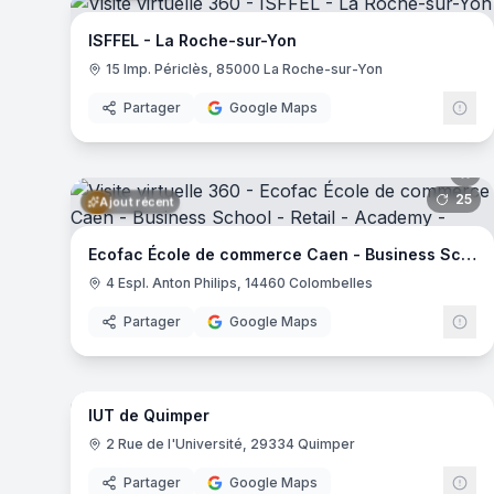
Campus Eductive Bordeaux
- Bordeaux
ISFFEL - La Roche-sur-Yon
Campus Eductive Aix-en-Provence
- Aix-en-Provence
15 Imp. Périclès, 85000 La Roche-sur-Yon
Ifpek
- Rennes
Junia - Châteauroux
- Châteauroux
Partager
Google Maps
Junia - Bordeaux
- Bordeaux
Icam - Site de Bretagne
- Vannes
Junia - Lille
- Lille
25
pa
Ajout récent
Campus Eductive Toulon
- Toulon
Pigier - Montpellier
- Montpellier
Ecofac École de commerce Caen - Business School - Retail - Academy
Quimper Business School
- Quimper
4 Espl. Anton Philips, 14460 Colombelles
Centre Universitaire de la Charente
- La Couronne
Campus Eductive Lille Liberté
- Lille
Partager
Google Maps
ISFJ Paris
- Paris
67
pa
Ajout récent
Campus passage de la main d'or
- Paris
EFET PHOTO Paris
- Paris
IUT de Quimper
EFET CREA Paris
- Paris
2 Rue de l'Université, 29334 Quimper
Campus Eductive Nantes
- Nantes
Campus Eductive Lille - Lillenium
- Lille
Partager
Google Maps