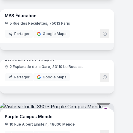
35
panoramas
mas
MBS Éducation
e
5 Rue des Reculettes, 75013 Paris
Partager
Google Maps
61
panoramas
mas
Bordeaux Ynov Campus
2 Esplanade de la Gare, 33110 Le Bouscat
Ynov Campu
Partager
Google Maps
mas
16
panoramas
Campus
Purple Camp
Purple Campus Mende
10 Rue Albert Einstein, 48000 Mende