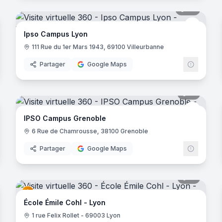
22
panora
IPSO C
Ipso Campus Lyon
111 Rue du 1er Mars 1943, 69100 Villeurbanne
Partager
Google Maps
noramas
15
panora
OA
IPSO C
IPSO Campus Grenoble
6 Rue de Chamrousse, 38100 Grenoble
Partager
Google Maps
noramas
15
panora
École Émile Cohl - Lyon
1 rue Felix Rollet - 69003 Lyon