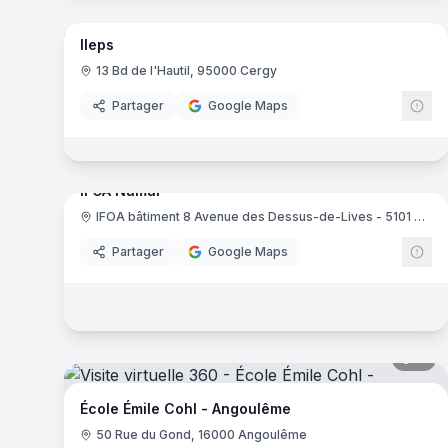
Ileps
13 Bd de l'Hautil, 95000 Cergy
Partager
Google Maps
17
pa
IFOA Namur
IFOA bâtiment 8 Avenue des Dessus-de-Lives - 5101 Namur
IF
Partager
Google Maps
11
pa
École Émile Cohl - Angoulême
50 Rue du Gond, 16000 Angoulême