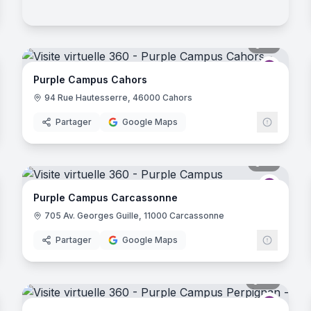
noramas
18
panora
D
- Lyon
rple Campus
Purple 
Purple Campus Cahors
urbanne
94 Rue Hautesserre, 46000 Cahors
Partager
Google Maps
- Lyon
noramas
31
panora
oubaix
rple Campus
Purple 
Purple Campus Carcassonne
705 Av. Georges Guille, 11000 Carcassonne
Partager
Google Maps
noramas
39
panora
rple Campus
Purple 