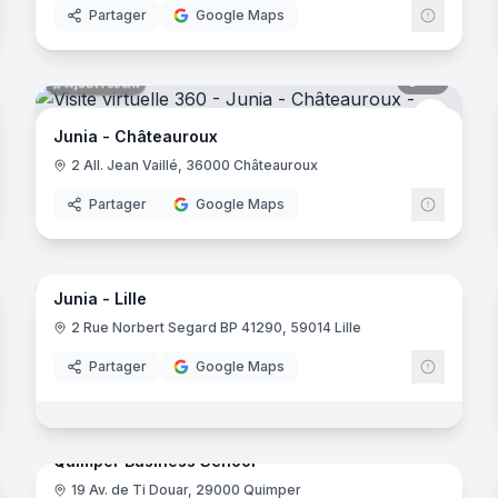
Partager
Google Maps
noramas
12
panora
Ajout récent
Junia
Junia - Châteauroux
2 All. Jean Vaillé, 36000 Châteauroux
Partager
Google Maps
33
panora
Ajout récent
noramas
Junia - Lille
Junia
-Jarrat
2 Rue Norbert Segard BP 41290, 59014 Lille
Partager
Google Maps
noramas
37
panora
Ajout récent
Quimper Business School
19 Av. de Ti Douar, 29000 Quimper
gier