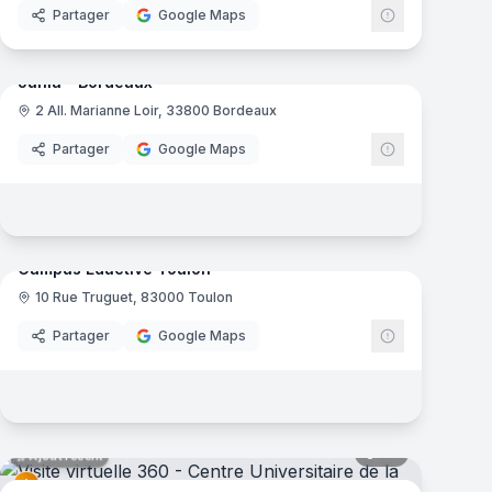
Partager
Google Maps
12
panoramas
Ajout récent
mas
Junia - Bordeaux
2 All. Marianne Loir, 33800 Bordeaux
Junia
Partager
Google Maps
46
panoramas
Ajout récent
mas
Campus Eductive Toulon
10 Rue Truguet, 83000 Toulon
Eductive
Partager
Google Maps
mas
35
panoramas
Ajout récent