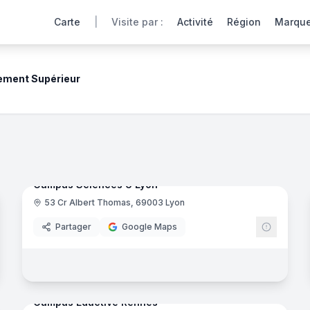
Carte
|
Visite par :
Activité
Région
Marqu
ement Supérieur
ment
res, laboratoires et espaces de vie via une expérience int
noramas
107
panora
Ajout récent
Campus Sciences U Lyon
53 Cr Albert Thomas, 69003 Lyon
Eductiv
Partager
Google Maps
il - Academy
- Colombelles
33
panora
Ajout récent
noramas
Campus Eductive Rennes