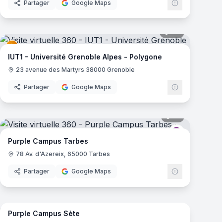
Partager
Google Maps
mas
67
panoramas
Campus
IUT1 - Université Grenoble Alpes - Polygone
23 avenue des Martyrs 38000 Grenoble
Partager
Google Maps
mas
17
panoramas
Campus
Purple Camp
Purple Campus Tarbes
78 Av. d'Azereix, 65000 Tarbes
Partager
Google Maps
18
panoramas
mas
Purple Campus Sète
Campus
Purple Camp