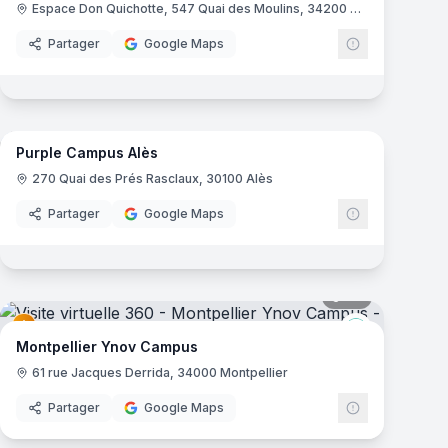
Espace Don Quichotte, 547 Quai des Moulins, 34200 Sète
Partager
Google Maps
20
panoramas
mas
Purple Campus Alès
Campus
Purple Camp
270 Quai des Prés Rasclaux, 30100 Alès
Partager
Google Maps
mas
34
panoramas
Ynov Campu
Montpellier Ynov Campus
61 rue Jacques Derrida, 34000 Montpellier
Partager
Google Maps