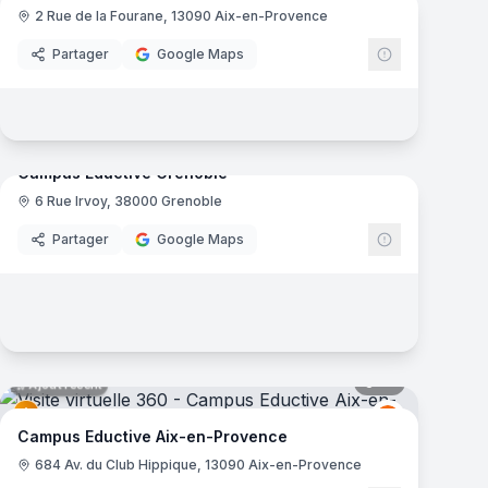
2 Rue de la Fourane, 13090 Aix-en-Provence
e
Ynov Campu
Partager
Google Maps
mas
45
panoramas
Ajout récent
Campus Eductive Grenoble
6 Rue Irvoy, 38000 Grenoble
VICES
Eductive
Partager
Google Maps
mas
61
panoramas
Ajout récent
e
Eductive
E
Campus Eductive Aix-en-Provence
684 Av. du Club Hippique, 13090 Aix-en-Provence