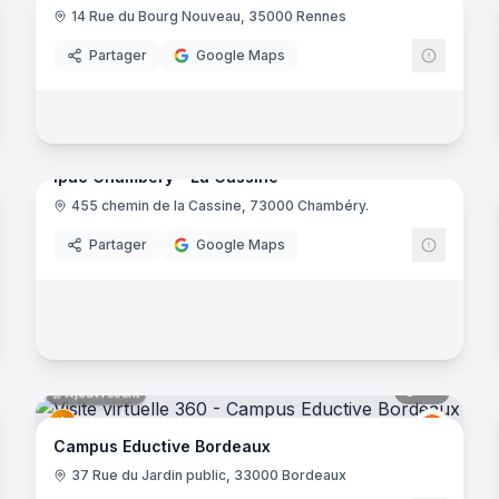
14 Rue du Bourg Nouveau, 35000 Rennes
Eductiv
Partager
Google Maps
20
panora
Ajout récent
Ipac Chambéry - La Cassine
noramas
455 chemin de la Cassine, 73000 Chambéry.
EDUSER
Partager
Google Maps
noramas
47
panora
Ajout récent
Eductiv
E
Campus Eductive Bordeaux
37 Rue du Jardin public, 33000 Bordeaux