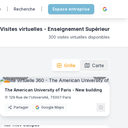
e
|
Recherche
|
Espace entreprise
Visites virtuelles -
Enseignement Supérieur
300
visites virtuelles disponibles
eractive 360 pour choisir votre futur établissement.
mas
Grille
Carte
41
panoramas
Ajout récent
e
The American University of Paris - New building
129 Rue de l'Université, 75007 Paris
Partager
Google Maps
mas
66
panoramas
Ajout récent
Aix Ynov Campus