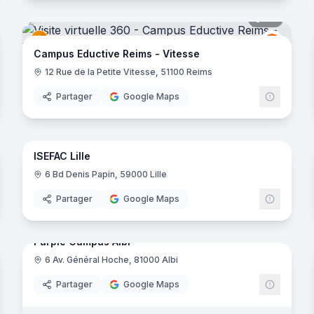
noramas
44
panora
uctive
Eductiv
E
Campus Eductive Reims - Vitesse
ontoise
12 Rue de la Petite Vitesse, 51100 Reims
Partager
Google Maps
noramas
23
panora
ISEFAC Lille
Herblain
ISEFAC
6 Bd Denis Papin, 59000 Lille
e-Bretagne
Partager
Google Maps
15
panora
noramas
Purple Campus Albi
6 Av. Général Hoche, 81000 Albi
Purple 
Partager
Google Maps
construction
- Cergy-Saint-Christophe