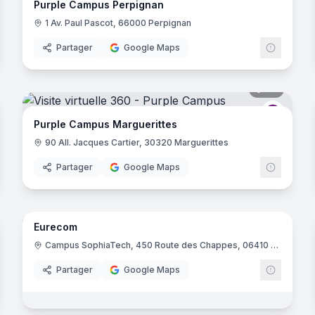
Purple Campus Perpignan
1 Av. Paul Pascot, 66000 Perpignan
Partager
Google Maps
noramas
34
panora
rple Campus
Purple 
Purple Campus Marguerittes
90 All. Jacques Cartier, 30320 Marguerittes
Partager
Google Maps
61
panora
noramas
Eurecom
I Ecole Informatique
Campus SophiaTech, 450 Route des Chappes, 06410 Biot
Partager
Google Maps
noramas