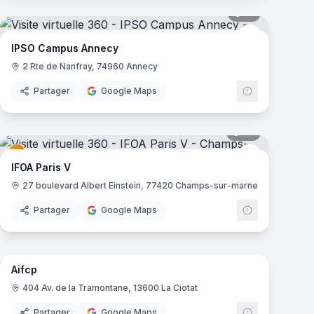
mas
19
panoramas
ampus
IPSO Campus
IPSO Campus Annecy
2 Rte de Nanfray, 74960 Annecy
Partager
Google Maps
mas
35
panoramas
ampus
IFOA
IFOA Paris V
27 boulevard Albert Einstein, 77420 Champs-sur-marne
Partager
Google Maps
22
panoramas
mas
Aifcp
404 Av. de la Tramontane, 13600 La Ciotat
Partager
Google Maps