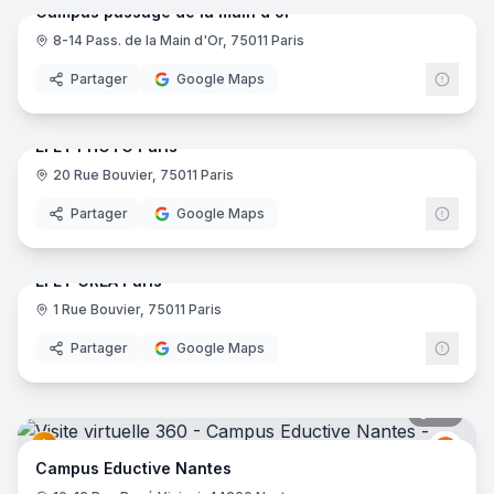
Campus passage de la main d'or
8-14 Pass. de la Main d'Or, 75011 Paris
Partager
Google Maps
25
pano
EFET PHOTO Paris
20 Rue Bouvier, 75011 Paris
Partager
Google Maps
36
pano
EFET CREA Paris
1 Rue Bouvier, 75011 Paris
Partager
Google Maps
30
pano
Educt
E
Campus Eductive Nantes