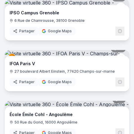
IPSO
IPSO Campus Grenoble
6 Rue de Chamrousse, 38100 Grenoble
Partager
Google Maps
35
pano
IFOA
IFOA Paris V
27 boulevard Albert Einstein, 77420 Champs-sur-marne
Partager
Google Maps
11
pano
École Émile Cohl - Angoulême
50 Rue du Gond, 16000 Angoulême
Partager
Google Maps