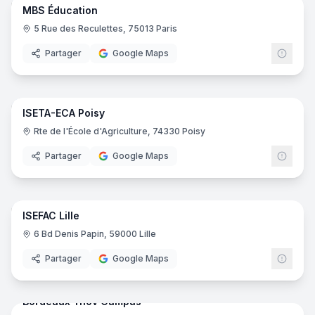
MBS Éducation
5 Rue des Reculettes, 75013 Paris
Partager
Google Maps
49
pano
ISETA-ECA Poisy
Rte de l'École d'Agriculture, 74330 Poisy
Partager
Google Maps
23
pano
ISEFAC Lille
ISEF
6 Bd Denis Papin, 59000 Lille
Partager
Google Maps
61
pano
Bordeaux Ynov Campus