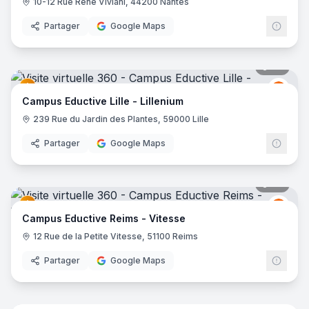
10-12 Rue René Viviani, 44200 Nantes
Partager
Google Maps
38
pano
Educt
E
Campus Eductive Lille - Lillenium
239 Rue du Jardin des Plantes, 59000 Lille
Partager
Google Maps
44
pano
Educt
E
Campus Eductive Reims - Vitesse
12 Rue de la Petite Vitesse, 51100 Reims
Partager
Google Maps
35
pano