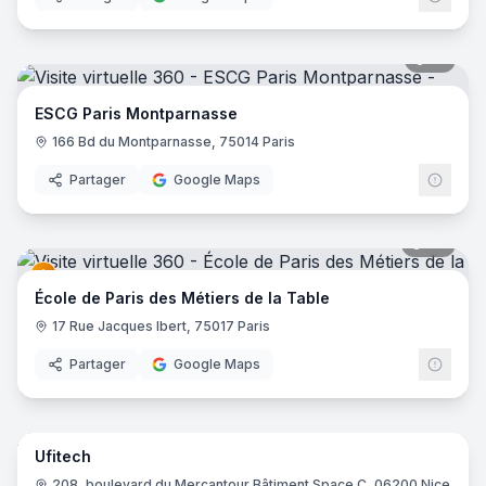
17
pano
ESCG Paris Montparnasse
166 Bd du Montparnasse, 75014 Paris
Partager
Google Maps
37
pano
École de Paris des Métiers de la Table
17 Rue Jacques Ibert, 75017 Paris
Partager
Google Maps
12
pano
Ufitech
208, boulevard du Mercantour Bâtiment Space C, 06200 Nice