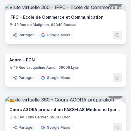
24
pano
IFPC - Ecole de Commerce et Communication
43 Rue de Matignon, 64340 Boucau
Partager
Google Maps
32
pano
Agora - ECN
Cour
19 Rue Jacqueline Auriol, 69008 Lyon
Partager
Google Maps
27
pano
Cour
Cours AGORA préparation PASS-LAS Médecine Lyon SUD
26 Av. Tony Garnier, 69007 Lyon
Partager
Google Maps