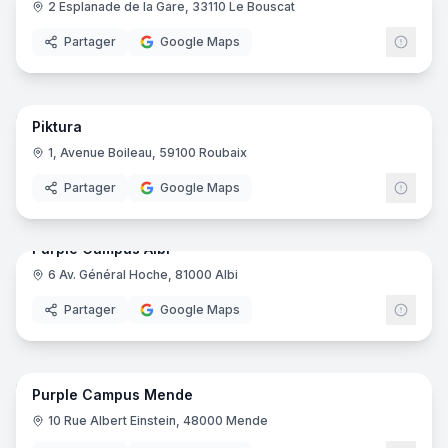
2 Esplanade de la Gare, 33110 Le Bouscat
Ynov
Partager
Google Maps
36
pano
Piktura
1, Avenue Boileau, 59100 Roubaix
Partager
Google Maps
15
pano
Purple Campus Albi
6 Av. Général Hoche, 81000 Albi
Purp
Partager
Google Maps
16
pano
Purple Campus Mende
Purp
10 Rue Albert Einstein, 48000 Mende