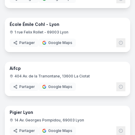
15
pano
École Émile Cohl - Lyon
1 rue Felix Rollet - 69003 Lyon
Partager
Google Maps
22
pano
Aifcp
404 Av. de la Tramontane, 13600 La Ciotat
Partager
Google Maps
69
pano
Pigier Lyon
EDUS
14 Av. Georges Pompidou, 69003 Lyon
Partager
Google Maps