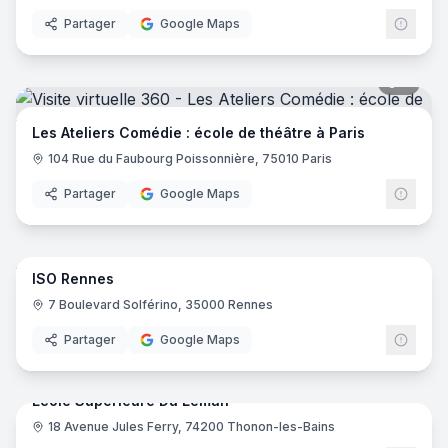
Partager
Google Maps
9
pano
Les Ateliers Comédie : école de théâtre à Paris
104 Rue du Faubourg Poissonnière, 75010 Paris
Partager
Google Maps
66
pano
ISO Rennes
ISO
7 Boulevard Solférino, 35000 Rennes
Partager
Google Maps
47
pano
Ecole Supérieure Du Leman
18 Avenue Jules Ferry, 74200 Thonon-les-Bains