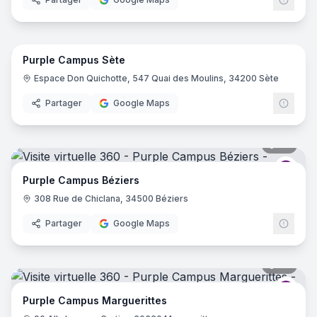
18
pano
Purple Campus Sète
Purp
Espace Don Quichotte, 547 Quai des Moulins, 34200 Sète
Partager
Google Maps
34
pano
Purp
Purple Campus Béziers
308 Rue de Chiclana, 34500 Béziers
Partager
Google Maps
34
pano
Purp
Purple Campus Marguerittes