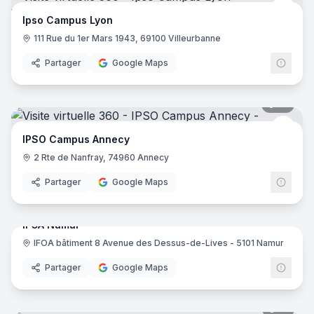
IPSO
Ipso Campus Lyon
111 Rue du 1er Mars 1943, 69100 Villeurbanne
Partager
Google Maps
19
pano
IPSO
IPSO Campus Annecy
2 Rte de Nanfray, 74960 Annecy
Partager
Google Maps
17
pano
IFOA Namur
IFOA bâtiment 8 Avenue des Dessus-de-Lives - 5101 Namur
IFOA
Partager
Google Maps
15
pano