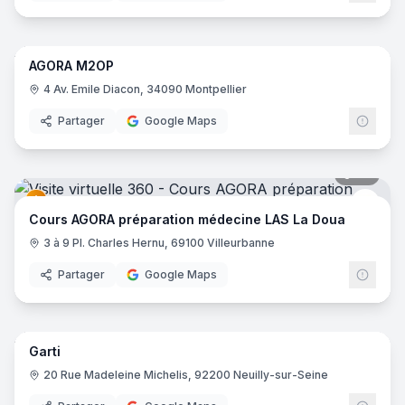
18
pano
AGORA M2OP
Cour
4 Av. Emile Diacon, 34090 Montpellier
Partager
Google Maps
29
pano
Cour
Cours AGORA préparation médecine LAS La Doua
3 à 9 Pl. Charles Hernu, 69100 Villeurbanne
Partager
Google Maps
16
pano
Garti
20 Rue Madeleine Michelis, 92200 Neuilly-sur-Seine