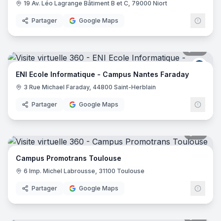
19 Av. Léo Lagrange Bâtiment B et C, 79000 Niort
Partager
Google Maps
28
pano
ENI E
ENI Ecole Informatique - Campus Nantes Faraday
3 Rue Michael Faraday, 44800 Saint-Herblain
Partager
Google Maps
16
pano
Campus Promotrans Toulouse
6 Imp. Michel Labrousse, 31100 Toulouse
Partager
Google Maps
31
pano