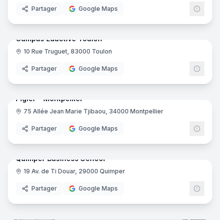
Partager
Google Maps
46
pano
Ajout récent
Campus Eductive Toulon
10 Rue Truguet, 83000 Toulon
Educt
Partager
Google Maps
39
pano
Ajout récent
Pigier - Montpellier
75 Allée Jean Marie Tjibaou, 34000 Montpellier
Pigie
Partager
Google Maps
37
pano
Ajout récent
Quimper Business School
19 Av. de Ti Douar, 29000 Quimper
Partager
Google Maps
35
pano
Ajout récent