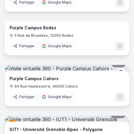
Partager
Google Maps
22
pano
Purple Campus Rodez
Purp
5 Rue de Bruxelles, 12000 Rodez
Partager
Google Maps
18
pano
Purp
Purple Campus Cahors
94 Rue Hautesserre, 46000 Cahors
Partager
Google Maps
67
pano
IUT1 - Université Grenoble Alpes - Polygone