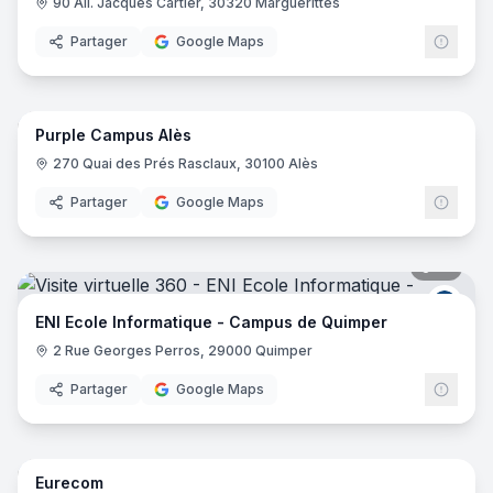
90 All. Jacques Cartier, 30320 Marguerittes
Partager
Google Maps
20
pano
Purple Campus Alès
Purp
270 Quai des Prés Rasclaux, 30100 Alès
Partager
Google Maps
19
pano
ENI E
ENI Ecole Informatique - Campus de Quimper
2 Rue Georges Perros, 29000 Quimper
Partager
Google Maps
61
pano
Eurecom