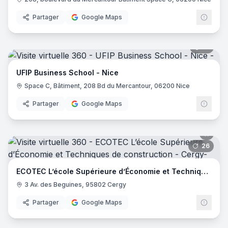
Partager
Google Maps
21
pano
UFIP Business School - Nice
Space C, Bâtiment, 208 Bd du Mercantour, 06200 Nice
Partager
Google Maps
26
pano
ECOTEC L’école Supérieure d’Économie et Techniques de construction
3 Av. des Beguines, 95802 Cergy
Partager
Google Maps