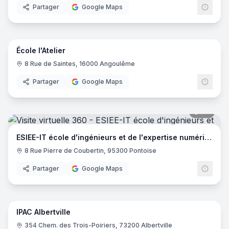
Partager
Google Maps
14
pano
École l'Atelier
8 Rue de Saintes, 16000 Angoulême
Partager
Google Maps
44
pano
ESIEE-IT école d'ingénieurs et de l'expertise numérique
8 Rue Pierre de Coubertin, 95300 Pontoise
Partager
Google Maps
23
pano
IPAC Albertville
EDUS
354 Chem. des Trois-Poiriers, 73200 Albertville