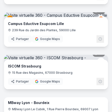
36
pano
Educt
E
Campus Eductive Esupcom Lille
239 Rue du Jardin des Plantes, 59000 Lille
Partager
Google Maps
30
pano
isco
ISCOM Strasbourg
15 Rue des Magasins, 67000 Strasbourg
Partager
Google Maps
45
pano
MBway Lyon - Bourdeix
MBW
M
MBway Lyon Le Cubiik, 1 Rue Pierre Bourdeix, 69007 Lyon