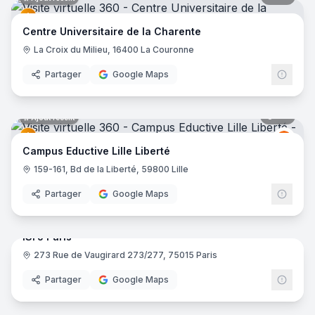
Centre Universitaire de la Charente
La Croix du Milieu, 16400 La Couronne
Partager
Google Maps
43
pano
Ajout récent
Educt
E
Campus Eductive Lille Liberté
159-161, Bd de la Liberté, 59800 Lille
Partager
Google Maps
29
pano
ISFJ Paris
273 Rue de Vaugirard 273/277, 75015 Paris
Partager
Google Maps
37
pano