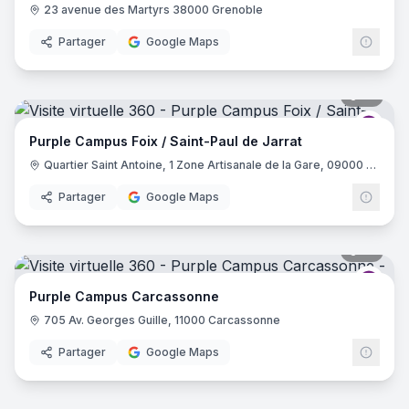
23 avenue des Martyrs 38000 Grenoble
Partager
Google Maps
16
pano
Purp
Purple Campus Foix / Saint-Paul de Jarrat
Quartier Saint Antoine, 1 Zone Artisanale de la Gare, 09000 Saint-Paul-de-Jarrat
Partager
Google Maps
31
pano
Purp
Purple Campus Carcassonne
705 Av. Georges Guille, 11000 Carcassonne
Partager
Google Maps
17
pano