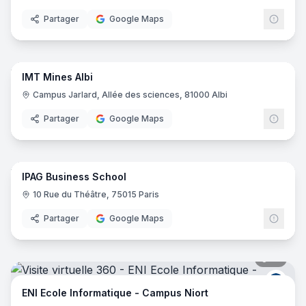
Partager
Google Maps
80
pano
IMT Mines Albi
Campus Jarlard, Allée des sciences, 81000 Albi
Partager
Google Maps
60
pano
IPAG Business School
10 Rue du Théâtre, 75015 Paris
Partager
Google Maps
17
pano
ENI E
ENI Ecole Informatique - Campus Niort