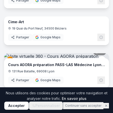
Partager
Google Maps
25
pano
Cime-Art
19 Quai du Port Neuf, 34500 Béziers
Partager
Google Maps
34
pano
Cour
Cours AGORA préparation PASS-LAS Médecine Lyon EST
131 Rue Bataille, 69008 Lyon
Partager
Google Maps
34
pano
Nous utilisons des cookies pour optimiser votre navigation et
analyser notre trafic.
En savoir plus
Agora - Paces
Cour
Accepter
Personnaliser
Continuer sans accepter
131 Rue Bataille, 69008 Lyon