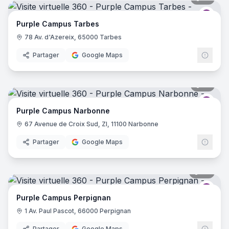
Purp
Purple Campus Tarbes
78 Av. d'Azereix, 65000 Tarbes
Partager
Google Maps
17
pano
Purp
Purple Campus Narbonne
67 Avenue de Croix Sud, ZI, 11100 Narbonne
Partager
Google Maps
39
pano
Purp
Purple Campus Perpignan
1 Av. Paul Pascot, 66000 Perpignan
Partager
Google Maps