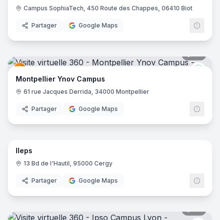
Campus SophiaTech, 450 Route des Chappes, 06410 Biot
Partager
Google Maps
34
pano
Ynov
Montpellier Ynov Campus
61 rue Jacques Derrida, 34000 Montpellier
Partager
Google Maps
41
pano
Ileps
13 Bd de l'Hautil, 95000 Cergy
Partager
Google Maps
22
pano