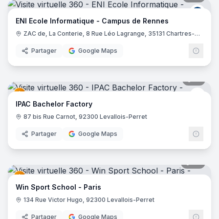
ENI E
ENI Ecole Informatique - Campus de Rennes
ZAC de, La Conterie, 8 Rue Léo Lagrange, 35131 Chartres-de-Bretagne
Partager
Google Maps
19
pano
EDUS
IPAC Bachelor Factory
87 bis Rue Carnot, 92300 Levallois-Perret
Partager
Google Maps
22
pano
Win Sport School - Paris
134 Rue Victor Hugo, 92300 Levallois-Perret
Partager
Google Maps