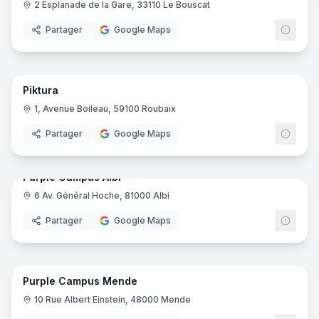
2 Esplanade de la Gare, 33110 Le Bouscat
Ynov
Partager
Google Maps
36
pano
Piktura
1, Avenue Boileau, 59100 Roubaix
Partager
Google Maps
15
pano
Purple Campus Albi
6 Av. Général Hoche, 81000 Albi
Purp
Partager
Google Maps
16
pano
Purple Campus Mende
Purp
10 Rue Albert Einstein, 48000 Mende