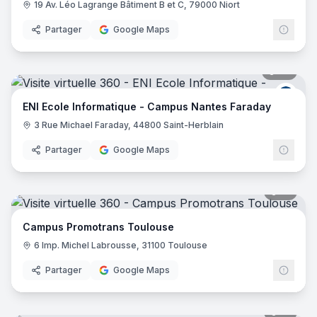
19 Av. Léo Lagrange Bâtiment B et C, 79000 Niort
Partager
Google Maps
28
pano
ENI E
ENI Ecole Informatique - Campus Nantes Faraday
3 Rue Michael Faraday, 44800 Saint-Herblain
Partager
Google Maps
16
pano
Campus Promotrans Toulouse
6 Imp. Michel Labrousse, 31100 Toulouse
Partager
Google Maps
31
pano