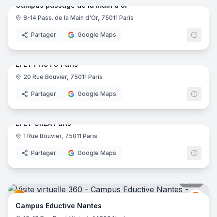
Campus passage de la main d'or
8-14 Pass. de la Main d'Or, 75011 Paris
Partager
Google Maps
25
pano
EFET PHOTO Paris
20 Rue Bouvier, 75011 Paris
Partager
Google Maps
36
pano
EFET CREA Paris
1 Rue Bouvier, 75011 Paris
Partager
Google Maps
30
pano
Educt
E
Campus Eductive Nantes