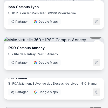
IPSO
Ipso Campus Lyon
111 Rue du 1er Mars 1943, 69100 Villeurbanne
Partager
Google Maps
19
pano
IPSO
IPSO Campus Annecy
2 Rte de Nanfray, 74960 Annecy
Partager
Google Maps
17
pano
IFOA Namur
IFOA bâtiment 8 Avenue des Dessus-de-Lives - 5101 Namur
IFOA
Partager
Google Maps
15
pano