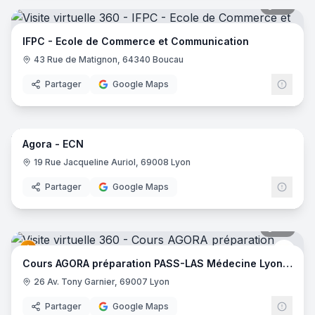
24
pano
IFPC - Ecole de Commerce et Communication
43 Rue de Matignon, 64340 Boucau
Partager
Google Maps
32
pano
Agora - ECN
Cour
19 Rue Jacqueline Auriol, 69008 Lyon
Partager
Google Maps
27
pano
Cour
Cours AGORA préparation PASS-LAS Médecine Lyon SUD
26 Av. Tony Garnier, 69007 Lyon
Partager
Google Maps