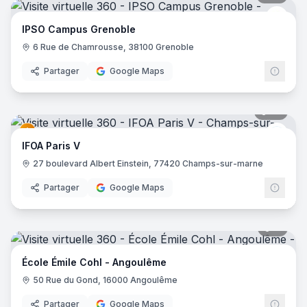
IPSO
IPSO Campus Grenoble
6 Rue de Chamrousse, 38100 Grenoble
Partager
Google Maps
35
pano
IFOA
IFOA Paris V
27 boulevard Albert Einstein, 77420 Champs-sur-marne
Partager
Google Maps
11
pano
École Émile Cohl - Angoulême
50 Rue du Gond, 16000 Angoulême
Partager
Google Maps