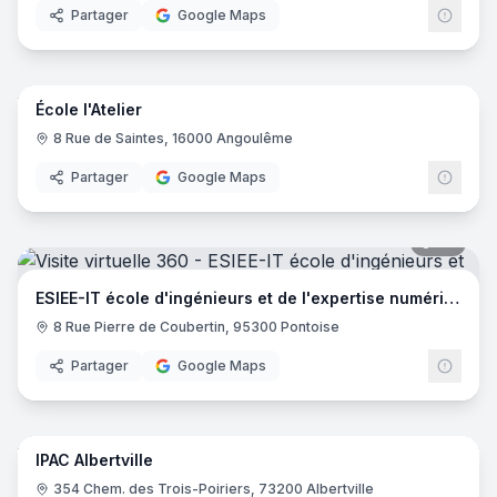
Partager
Google Maps
14
pano
École l'Atelier
8 Rue de Saintes, 16000 Angoulême
Partager
Google Maps
44
pano
ESIEE-IT école d'ingénieurs et de l'expertise numérique
8 Rue Pierre de Coubertin, 95300 Pontoise
Partager
Google Maps
23
pano
IPAC Albertville
EDUS
354 Chem. des Trois-Poiriers, 73200 Albertville