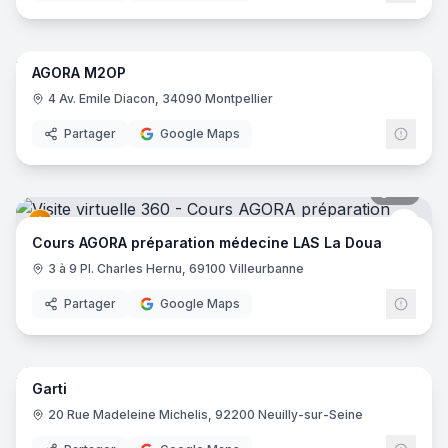
18
pano
AGORA M2OP
Cour
4 Av. Emile Diacon, 34090 Montpellier
Partager
Google Maps
29
pano
Cour
Cours AGORA préparation médecine LAS La Doua
3 à 9 Pl. Charles Hernu, 69100 Villeurbanne
Partager
Google Maps
16
pano
Garti
20 Rue Madeleine Michelis, 92200 Neuilly-sur-Seine