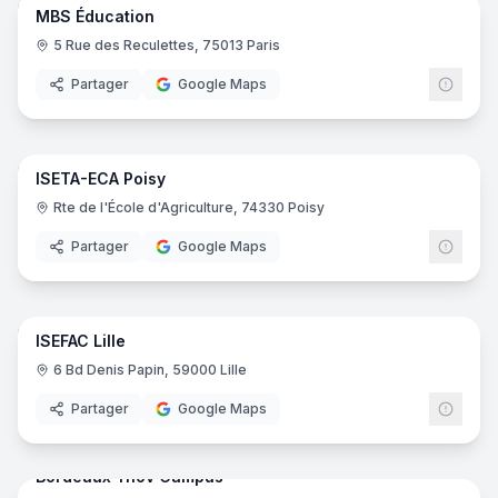
MBS Éducation
5 Rue des Reculettes, 75013 Paris
Partager
Google Maps
49
pano
ISETA-ECA Poisy
Rte de l'École d'Agriculture, 74330 Poisy
Partager
Google Maps
23
pano
ISEFAC Lille
ISEF
6 Bd Denis Papin, 59000 Lille
Partager
Google Maps
61
pano
Bordeaux Ynov Campus