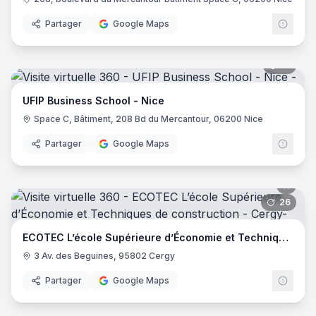
Partager
Google Maps
21
pano
UFIP Business School - Nice
Space C, Bâtiment, 208 Bd du Mercantour, 06200 Nice
Partager
Google Maps
26
pano
ECOTEC L’école Supérieure d’Économie et Techniques de construction
3 Av. des Beguines, 95802 Cergy
Partager
Google Maps