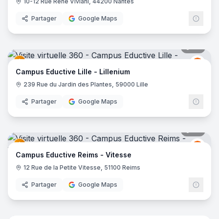
10-12 Rue René Viviani, 44200 Nantes
Partager
Google Maps
38
pano
Educt
E
Campus Eductive Lille - Lillenium
239 Rue du Jardin des Plantes, 59000 Lille
Partager
Google Maps
44
pano
Educt
E
Campus Eductive Reims - Vitesse
12 Rue de la Petite Vitesse, 51100 Reims
Partager
Google Maps
35
pano