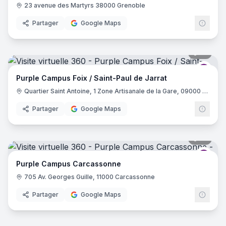
23 avenue des Martyrs 38000 Grenoble
Partager
Google Maps
16
pano
Purp
Purple Campus Foix / Saint-Paul de Jarrat
Quartier Saint Antoine, 1 Zone Artisanale de la Gare, 09000 Saint-Paul-de-Jarrat
Partager
Google Maps
31
pano
Purp
Purple Campus Carcassonne
705 Av. Georges Guille, 11000 Carcassonne
Partager
Google Maps
17
pano