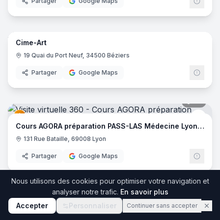
Partager
Google Maps
25
pano
Cime-Art
19 Quai du Port Neuf, 34500 Béziers
Partager
Google Maps
34
pano
Cour
Cours AGORA préparation PASS-LAS Médecine Lyon EST
131 Rue Bataille, 69008 Lyon
Partager
Google Maps
34
pano
Nous utilisons des cookies pour optimiser votre navigation et
analyser notre trafic.
En savoir plus
Agora - Paces
Cour
Accepter
Personnaliser
Continuer sans accepter
131 Rue Bataille, 69008 Lyon