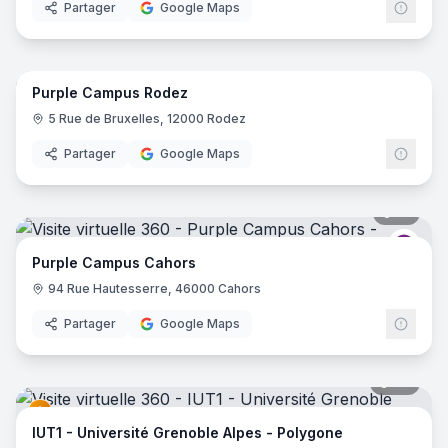
Partager
Google Maps
22
pano
Purple Campus Rodez
Purp
5 Rue de Bruxelles, 12000 Rodez
Partager
Google Maps
18
pano
Purp
Purple Campus Cahors
94 Rue Hautesserre, 46000 Cahors
Partager
Google Maps
67
pano
IUT1 - Université Grenoble Alpes - Polygone