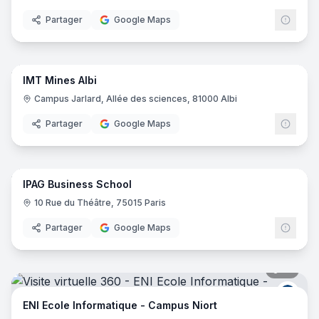
Partager
Google Maps
80
pano
IMT Mines Albi
Campus Jarlard, Allée des sciences, 81000 Albi
Partager
Google Maps
60
pano
IPAG Business School
10 Rue du Théâtre, 75015 Paris
Partager
Google Maps
17
pano
ENI E
ENI Ecole Informatique - Campus Niort