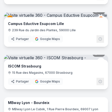
36
pano
Educt
E
Campus Eductive Esupcom Lille
239 Rue du Jardin des Plantes, 59000 Lille
Partager
Google Maps
30
pano
isco
ISCOM Strasbourg
15 Rue des Magasins, 67000 Strasbourg
Partager
Google Maps
45
pano
MBway Lyon - Bourdeix
MBW
M
MBway Lyon Le Cubiik, 1 Rue Pierre Bourdeix, 69007 Lyon