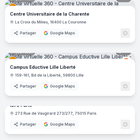
Centre Universitaire de la Charente
La Croix du Milieu, 16400 La Couronne
Partager
Google Maps
43
pano
Ajout récent
Educt
E
Campus Eductive Lille Liberté
159-161, Bd de la Liberté, 59800 Lille
Partager
Google Maps
29
pano
ISFJ Paris
273 Rue de Vaugirard 273/277, 75015 Paris
Partager
Google Maps
37
pano