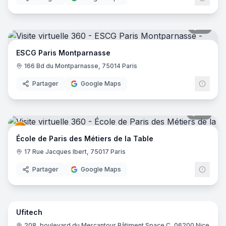
17
pano
ESCG Paris Montparnasse
166 Bd du Montparnasse, 75014 Paris
Partager
Google Maps
37
pano
École de Paris des Métiers de la Table
17 Rue Jacques Ibert, 75017 Paris
Partager
Google Maps
12
pano
Ufitech
208, boulevard du Mercantour Bâtiment Space C, 06200 Nice