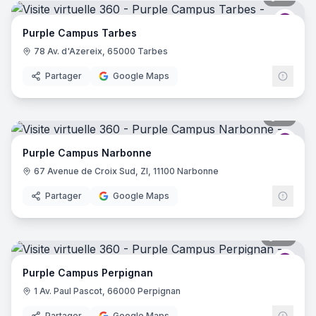
Purp
Purple Campus Tarbes
78 Av. d'Azereix, 65000 Tarbes
Partager
Google Maps
17
pano
Purp
Purple Campus Narbonne
67 Avenue de Croix Sud, ZI, 11100 Narbonne
Partager
Google Maps
39
pano
Purp
Purple Campus Perpignan
1 Av. Paul Pascot, 66000 Perpignan
Partager
Google Maps