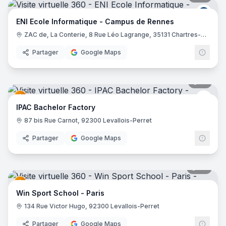
ENI E
ENI Ecole Informatique - Campus de Rennes
ZAC de, La Conterie, 8 Rue Léo Lagrange, 35131 Chartres-de-Bretagne
Partager
Google Maps
19
pano
EDUS
IPAC Bachelor Factory
87 bis Rue Carnot, 92300 Levallois-Perret
Partager
Google Maps
22
pano
Win Sport School - Paris
134 Rue Victor Hugo, 92300 Levallois-Perret
Partager
Google Maps