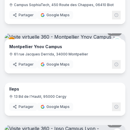
Campus SophiaTech, 450 Route des Chappes, 06410 Biot
Partager
Google Maps
34
pano
Ynov
Montpellier Ynov Campus
61 rue Jacques Derrida, 34000 Montpellier
Partager
Google Maps
41
pano
Ileps
13 Bd de l'Hautil, 95000 Cergy
Partager
Google Maps
22
pano