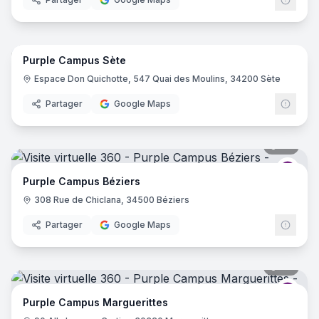
18
pano
Purple Campus Sète
Purp
Espace Don Quichotte, 547 Quai des Moulins, 34200 Sète
Partager
Google Maps
34
pano
Purp
Purple Campus Béziers
308 Rue de Chiclana, 34500 Béziers
Partager
Google Maps
34
pano
Purp
Purple Campus Marguerittes