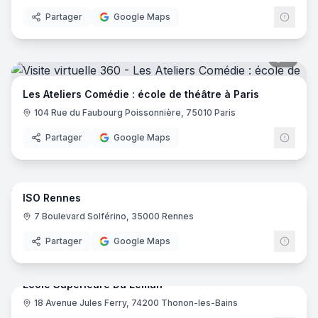
Partager
Google Maps
9
pano
Les Ateliers Comédie : école de théâtre à Paris
104 Rue du Faubourg Poissonnière, 75010 Paris
Partager
Google Maps
66
pano
ISO Rennes
ISO
7 Boulevard Solférino, 35000 Rennes
Partager
Google Maps
47
pano
Ecole Supérieure Du Leman
18 Avenue Jules Ferry, 74200 Thonon-les-Bains