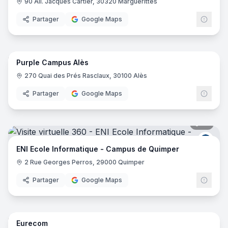
90 All. Jacques Cartier, 30320 Marguerittes
Partager
Google Maps
20
pano
Purple Campus Alès
Purp
270 Quai des Prés Rasclaux, 30100 Alès
Partager
Google Maps
19
pano
ENI E
ENI Ecole Informatique - Campus de Quimper
2 Rue Georges Perros, 29000 Quimper
Partager
Google Maps
61
pano
Eurecom