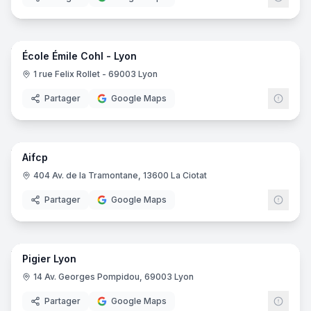
15
pano
École Émile Cohl - Lyon
1 rue Felix Rollet - 69003 Lyon
Partager
Google Maps
22
pano
Aifcp
404 Av. de la Tramontane, 13600 La Ciotat
Partager
Google Maps
69
pano
Pigier Lyon
EDUS
14 Av. Georges Pompidou, 69003 Lyon
Partager
Google Maps