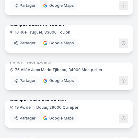
Partager
Google Maps
46
pano
Ajout récent
Campus Eductive Toulon
10 Rue Truguet, 83000 Toulon
Educt
Partager
Google Maps
39
pano
Ajout récent
Pigier - Montpellier
75 Allée Jean Marie Tjibaou, 34000 Montpellier
Pigie
Partager
Google Maps
37
pano
Ajout récent
Quimper Business School
19 Av. de Ti Douar, 29000 Quimper
Partager
Google Maps
35
pano
Ajout récent