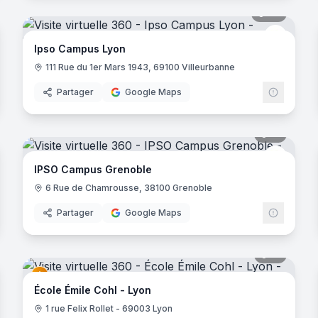
22
panora
IPSO C
Ipso Campus Lyon
111 Rue du 1er Mars 1943, 69100 Villeurbanne
Partager
Google Maps
noramas
15
panora
OA
IPSO C
IPSO Campus Grenoble
6 Rue de Chamrousse, 38100 Grenoble
Partager
Google Maps
noramas
15
panora
École Émile Cohl - Lyon
1 rue Felix Rollet - 69003 Lyon