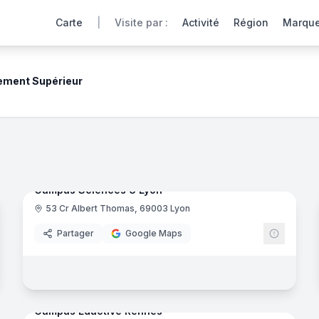
Carte
|
Visite par :
Activité
Région
Marqu
ement Supérieur
ment
res, laboratoires et espaces de vie via une expérience int
noramas
107
panora
Ajout récent
Campus Sciences U Lyon
53 Cr Albert Thomas, 69003 Lyon
Eductiv
Partager
Google Maps
il - Academy
- Colombelles
33
panora
Ajout récent
noramas
Campus Eductive Rennes