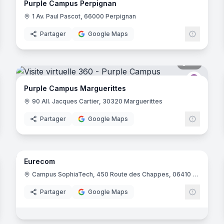
Purple Campus Perpignan
1 Av. Paul Pascot, 66000 Perpignan
Partager
Google Maps
noramas
34
panora
rple Campus
Purple 
Purple Campus Marguerittes
90 All. Jacques Cartier, 30320 Marguerittes
Partager
Google Maps
61
panora
noramas
Eurecom
I Ecole Informatique
Campus SophiaTech, 450 Route des Chappes, 06410 Biot
Partager
Google Maps
noramas