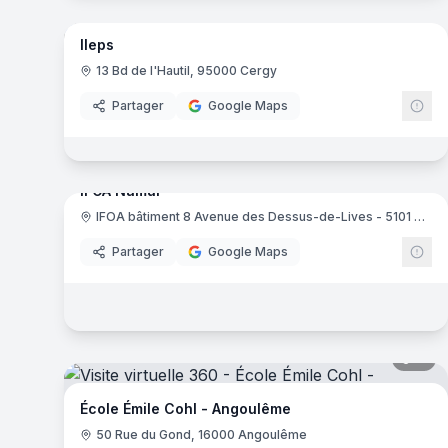
Ileps
13 Bd de l'Hautil, 95000 Cergy
Partager
Google Maps
17
pa
IFOA Namur
IFOA bâtiment 8 Avenue des Dessus-de-Lives - 5101 Namur
IF
Partager
Google Maps
11
pa
École Émile Cohl - Angoulême
50 Rue du Gond, 16000 Angoulême