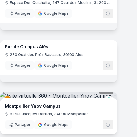
Espace Don Quichotte, 547 Quai des Moulins, 34200 Sète
Partager
Google Maps
20
panoramas
mas
Purple Campus Alès
Campus
Purple Camp
270 Quai des Prés Rasclaux, 30100 Alès
Partager
Google Maps
mas
34
panoramas
Ynov Campu
Montpellier Ynov Campus
61 rue Jacques Derrida, 34000 Montpellier
Partager
Google Maps