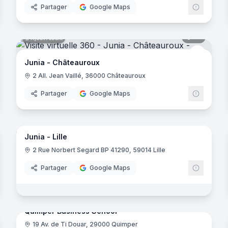
Partager
Google Maps
noramas
12
panora
Ajout récent
Junia
Junia - Châteauroux
2 All. Jean Vaillé, 36000 Châteauroux
Partager
Google Maps
33
panora
Ajout récent
noramas
Junia - Lille
Junia
-Jarrat
2 Rue Norbert Segard BP 41290, 59014 Lille
Partager
Google Maps
noramas
37
panora
Ajout récent
Quimper Business School
19 Av. de Ti Douar, 29000 Quimper
gier