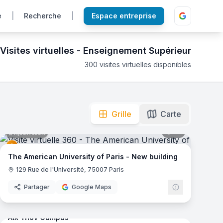
e
|
Recherche
|
Espace entreprise
Visites virtuelles -
Enseignement Supérieur
300
visites virtuelles disponibles
eractive 360 pour choisir votre futur établissement.
mas
Grille
Carte
41
panoramas
Ajout récent
e
The American University of Paris - New building
129 Rue de l'Université, 75007 Paris
Partager
Google Maps
mas
66
panoramas
Ajout récent
Aix Ynov Campus