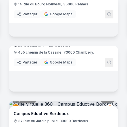
14 Rue du Bourg Nouveau, 35000 Rennes
Eductiv
Partager
Google Maps
20
panora
Ajout récent
Ipac Chambéry - La Cassine
noramas
455 chemin de la Cassine, 73000 Chambéry.
EDUSER
Partager
Google Maps
noramas
47
panora
Ajout récent
Eductiv
E
Campus Eductive Bordeaux
37 Rue du Jardin public, 33000 Bordeaux