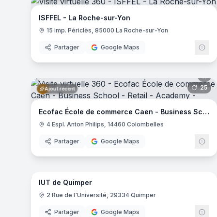
Campus Eductive Bordeaux
- Bordeaux
ISFFEL - La Roche-sur-Yon
Campus Eductive Aix-en-Provence
- Aix-en-Provence
15 Imp. Périclès, 85000 La Roche-sur-Yon
Ifpek
- Rennes
Junia - Châteauroux
- Châteauroux
Partager
Google Maps
Junia - Bordeaux
- Bordeaux
Icam - Site de Bretagne
- Vannes
Junia - Lille
- Lille
25
pa
Ajout récent
Campus Eductive Toulon
- Toulon
Pigier - Montpellier
- Montpellier
Ecofac École de commerce Caen - Business School - Retail - Academy
Quimper Business School
- Quimper
4 Espl. Anton Philips, 14460 Colombelles
Centre Universitaire de la Charente
- La Couronne
Campus Eductive Lille Liberté
- Lille
Partager
Google Maps
ISFJ Paris
- Paris
67
pa
Ajout récent
Campus passage de la main d'or
- Paris
EFET PHOTO Paris
- Paris
IUT de Quimper
EFET CREA Paris
- Paris
2 Rue de l'Université, 29334 Quimper
Campus Eductive Nantes
- Nantes
Campus Eductive Lille - Lillenium
- Lille
Partager
Google Maps