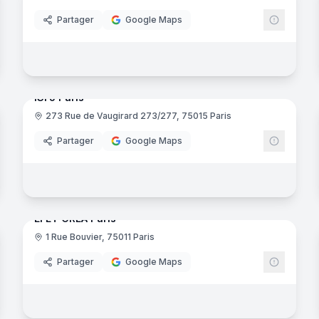
Partager
Google Maps
29
panora
noramas
ISFJ Paris
273 Rue de Vaugirard 273/277, 75015 Paris
uctive
Partager
Google Maps
noramas
36
panora
EFET CREA Paris
1 Rue Bouvier, 75011 Paris
Partager
Google Maps