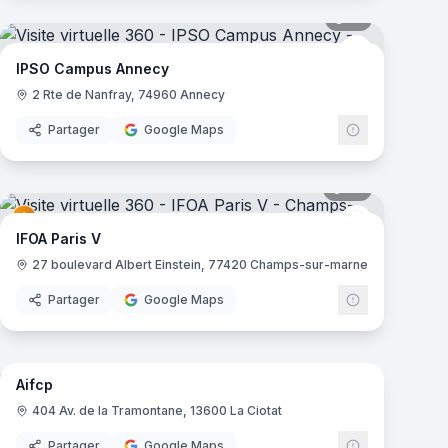
mas
19
panoramas
ampus
IPSO Campus
IPSO Campus Annecy
2 Rte de Nanfray, 74960 Annecy
Partager
Google Maps
mas
35
panoramas
ampus
IFOA
IFOA Paris V
27 boulevard Albert Einstein, 77420 Champs-sur-marne
Partager
Google Maps
22
panoramas
mas
Aifcp
404 Av. de la Tramontane, 13600 La Ciotat
Partager
Google Maps