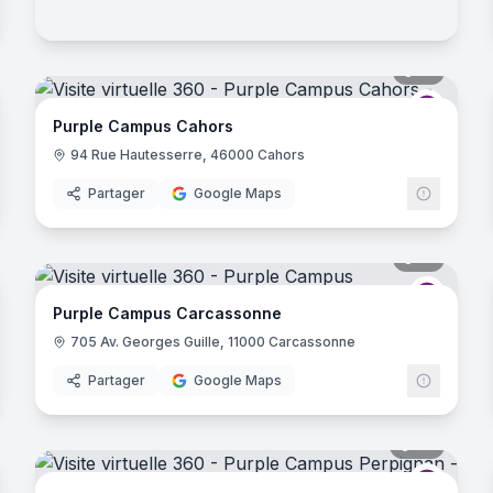
noramas
18
panora
D
- Lyon
rple Campus
Purple 
Purple Campus Cahors
urbanne
94 Rue Hautesserre, 46000 Cahors
Partager
Google Maps
- Lyon
noramas
31
panora
oubaix
rple Campus
Purple 
Purple Campus Carcassonne
705 Av. Georges Guille, 11000 Carcassonne
Partager
Google Maps
noramas
39
panora
rple Campus
Purple 