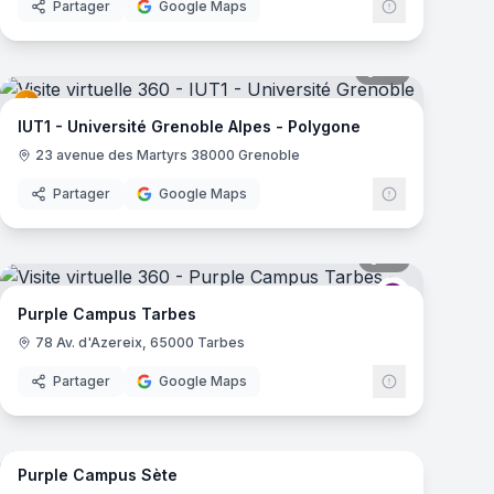
Partager
Google Maps
mas
67
panoramas
Campus
IUT1 - Université Grenoble Alpes - Polygone
23 avenue des Martyrs 38000 Grenoble
Partager
Google Maps
mas
17
panoramas
Campus
Purple Camp
Purple Campus Tarbes
78 Av. d'Azereix, 65000 Tarbes
Partager
Google Maps
18
panoramas
mas
Purple Campus Sète
Campus
Purple Camp