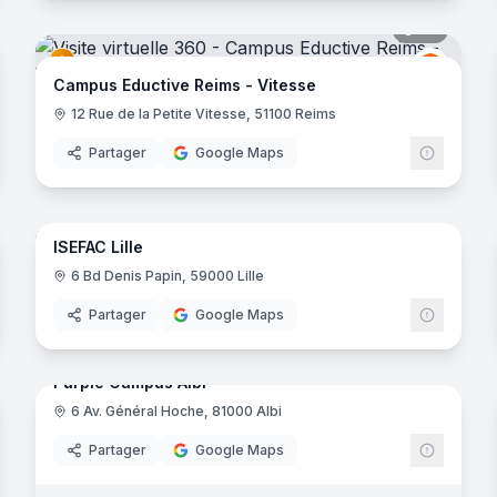
noramas
44
panora
uctive
Eductiv
E
Campus Eductive Reims - Vitesse
ontoise
12 Rue de la Petite Vitesse, 51100 Reims
Partager
Google Maps
noramas
23
panora
ISEFAC Lille
Herblain
ISEFAC
6 Bd Denis Papin, 59000 Lille
e-Bretagne
Partager
Google Maps
15
panora
noramas
Purple Campus Albi
6 Av. Général Hoche, 81000 Albi
Purple 
Partager
Google Maps
construction
- Cergy-Saint-Christophe