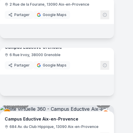
2 Rue de la Fourane, 13090 Aix-en-Provence
e
Ynov Campu
Partager
Google Maps
mas
45
panoramas
Ajout récent
Campus Eductive Grenoble
6 Rue Irvoy, 38000 Grenoble
VICES
Eductive
Partager
Google Maps
mas
61
panoramas
Ajout récent
e
Eductive
E
Campus Eductive Aix-en-Provence
684 Av. du Club Hippique, 13090 Aix-en-Provence