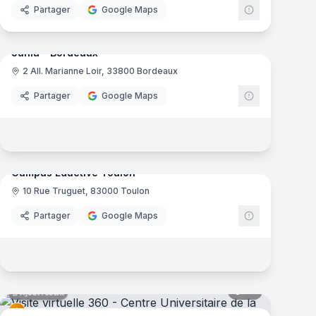
Partager
Google Maps
12
panoramas
Ajout récent
mas
Junia - Bordeaux
2 All. Marianne Loir, 33800 Bordeaux
Junia
Partager
Google Maps
46
panoramas
Ajout récent
mas
Campus Eductive Toulon
10 Rue Truguet, 83000 Toulon
Eductive
Partager
Google Maps
mas
35
panoramas
Ajout récent