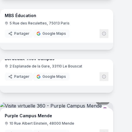
35
panoramas
mas
MBS Éducation
e
5 Rue des Reculettes, 75013 Paris
Partager
Google Maps
61
panoramas
mas
Bordeaux Ynov Campus
2 Esplanade de la Gare, 33110 Le Bouscat
Ynov Campu
Partager
Google Maps
mas
16
panoramas
Campus
Purple Camp
Purple Campus Mende
10 Rue Albert Einstein, 48000 Mende