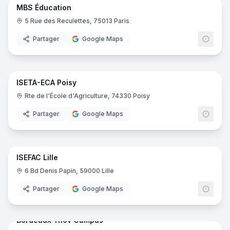
MBS Éducation
5 Rue des Reculettes, 75013 Paris
Partager
Google Maps
49
pano
ISETA-ECA Poisy
Rte de l'École d'Agriculture, 74330 Poisy
Partager
Google Maps
23
pano
ISEFAC Lille
ISEF
6 Bd Denis Papin, 59000 Lille
Partager
Google Maps
61
pano
Bordeaux Ynov Campus