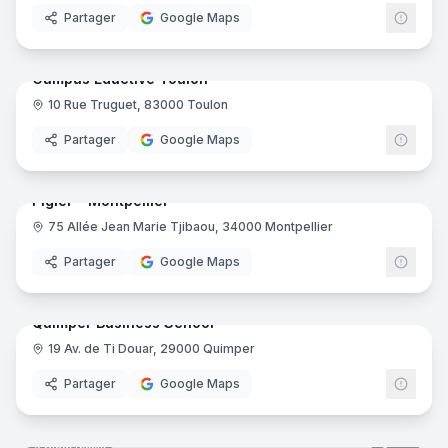
Partager
Google Maps
46
pano
Ajout récent
Campus Eductive Toulon
10 Rue Truguet, 83000 Toulon
Educt
Partager
Google Maps
39
pano
Ajout récent
Pigier - Montpellier
75 Allée Jean Marie Tjibaou, 34000 Montpellier
Pigie
Partager
Google Maps
37
pano
Ajout récent
Quimper Business School
19 Av. de Ti Douar, 29000 Quimper
Partager
Google Maps
35
pano
Ajout récent