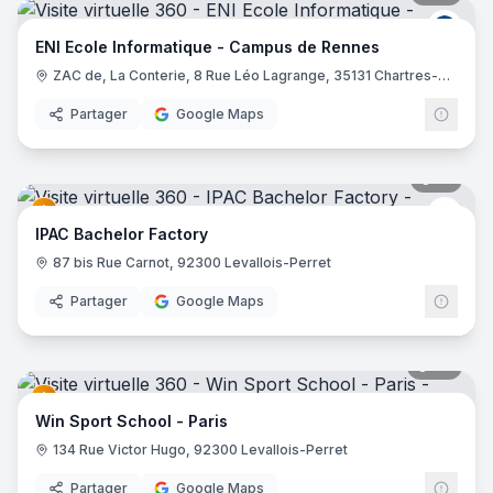
ENI E
ENI Ecole Informatique - Campus de Rennes
ZAC de, La Conterie, 8 Rue Léo Lagrange, 35131 Chartres-de-Bretagne
Partager
Google Maps
19
pano
EDUS
IPAC Bachelor Factory
87 bis Rue Carnot, 92300 Levallois-Perret
Partager
Google Maps
22
pano
Win Sport School - Paris
134 Rue Victor Hugo, 92300 Levallois-Perret
Partager
Google Maps