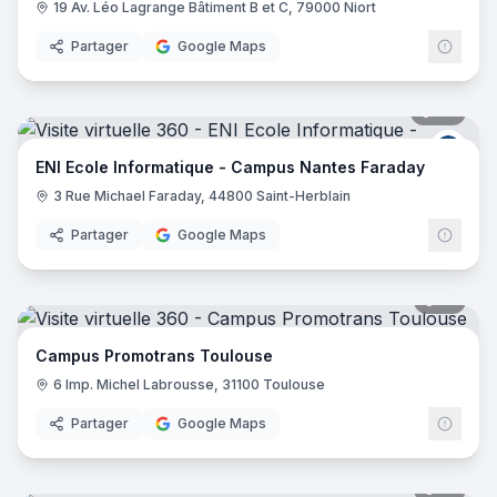
19 Av. Léo Lagrange Bâtiment B et C, 79000 Niort
Partager
Google Maps
28
pano
ENI E
ENI Ecole Informatique - Campus Nantes Faraday
3 Rue Michael Faraday, 44800 Saint-Herblain
Partager
Google Maps
16
pano
Campus Promotrans Toulouse
6 Imp. Michel Labrousse, 31100 Toulouse
Partager
Google Maps
31
pano