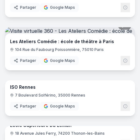
Partager
Google Maps
9
pano
Les Ateliers Comédie : école de théâtre à Paris
104 Rue du Faubourg Poissonnière, 75010 Paris
Partager
Google Maps
66
pano
ISO Rennes
ISO
7 Boulevard Solférino, 35000 Rennes
Partager
Google Maps
47
pano
Ecole Supérieure Du Leman
18 Avenue Jules Ferry, 74200 Thonon-les-Bains