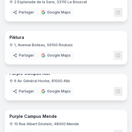
2 Esplanade de la Gare, 33110 Le Bouscat
Ynov
Partager
Google Maps
36
pano
Piktura
1, Avenue Boileau, 59100 Roubaix
Partager
Google Maps
15
pano
Purple Campus Albi
6 Av. Général Hoche, 81000 Albi
Purp
Partager
Google Maps
16
pano
Purple Campus Mende
Purp
10 Rue Albert Einstein, 48000 Mende