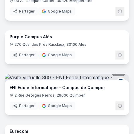
90 All. Jacques Cartier, 30320 Marguerittes
Partager
Google Maps
20
pano
Purple Campus Alès
Purp
270 Quai des Prés Rasclaux, 30100 Alès
Partager
Google Maps
19
pano
ENI E
ENI Ecole Informatique - Campus de Quimper
2 Rue Georges Perros, 29000 Quimper
Partager
Google Maps
61
pano
Eurecom