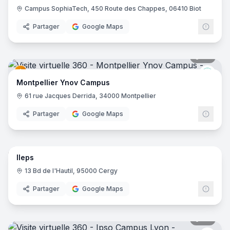
Campus SophiaTech, 450 Route des Chappes, 06410 Biot
Partager
Google Maps
34
pano
Ynov
Montpellier Ynov Campus
61 rue Jacques Derrida, 34000 Montpellier
Partager
Google Maps
41
pano
Ileps
13 Bd de l'Hautil, 95000 Cergy
Partager
Google Maps
22
pano