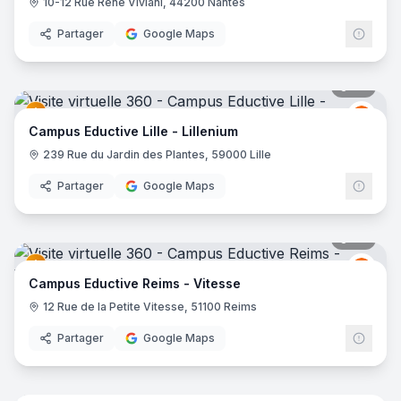
10-12 Rue René Viviani, 44200 Nantes
Partager
Google Maps
38
pano
Educt
E
Campus Eductive Lille - Lillenium
239 Rue du Jardin des Plantes, 59000 Lille
Partager
Google Maps
44
pano
Educt
E
Campus Eductive Reims - Vitesse
12 Rue de la Petite Vitesse, 51100 Reims
Partager
Google Maps
35
pano