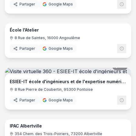
Partager
Google Maps
14
pano
École l'Atelier
8 Rue de Saintes, 16000 Angoulême
Partager
Google Maps
44
pano
ESIEE-IT école d'ingénieurs et de l'expertise numérique
8 Rue Pierre de Coubertin, 95300 Pontoise
Partager
Google Maps
23
pano
IPAC Albertville
EDUS
354 Chem. des Trois-Poiriers, 73200 Albertville