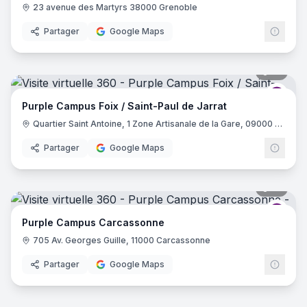
23 avenue des Martyrs 38000 Grenoble
Partager
Google Maps
16
pano
Purp
Purple Campus Foix / Saint-Paul de Jarrat
Quartier Saint Antoine, 1 Zone Artisanale de la Gare, 09000 Saint-Paul-de-Jarrat
Partager
Google Maps
31
pano
Purp
Purple Campus Carcassonne
705 Av. Georges Guille, 11000 Carcassonne
Partager
Google Maps
17
pano