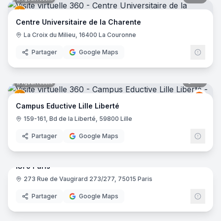
Centre Universitaire de la Charente
La Croix du Milieu, 16400 La Couronne
Partager
Google Maps
43
pano
Ajout récent
Educt
E
Campus Eductive Lille Liberté
159-161, Bd de la Liberté, 59800 Lille
Partager
Google Maps
29
pano
ISFJ Paris
273 Rue de Vaugirard 273/277, 75015 Paris
Partager
Google Maps
37
pano