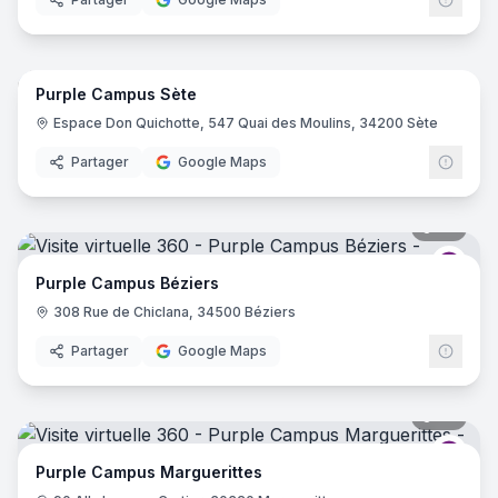
18
pano
Purple Campus Sète
Purp
Espace Don Quichotte, 547 Quai des Moulins, 34200 Sète
Partager
Google Maps
34
pano
Purp
Purple Campus Béziers
308 Rue de Chiclana, 34500 Béziers
Partager
Google Maps
34
pano
Purp
Purple Campus Marguerittes