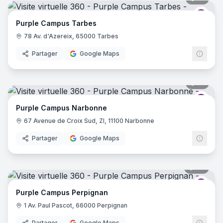
Purp
Purple Campus Tarbes
78 Av. d'Azereix, 65000 Tarbes
Partager
Google Maps
17
pano
Purp
Purple Campus Narbonne
67 Avenue de Croix Sud, ZI, 11100 Narbonne
Partager
Google Maps
39
pano
Purp
Purple Campus Perpignan
1 Av. Paul Pascot, 66000 Perpignan
Partager
Google Maps