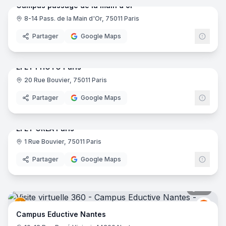
Campus passage de la main d'or
8-14 Pass. de la Main d'Or, 75011 Paris
Partager
Google Maps
25
pano
EFET PHOTO Paris
20 Rue Bouvier, 75011 Paris
Partager
Google Maps
36
pano
EFET CREA Paris
1 Rue Bouvier, 75011 Paris
Partager
Google Maps
30
pano
Educt
E
Campus Eductive Nantes