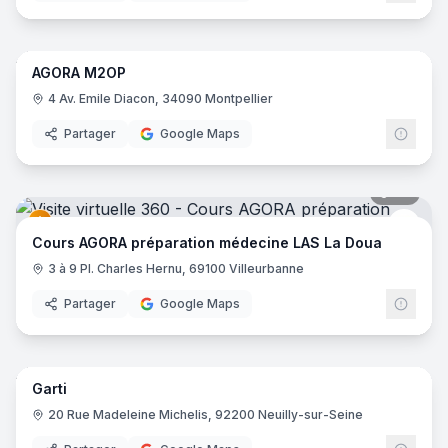
18
pano
AGORA M2OP
Cour
4 Av. Emile Diacon, 34090 Montpellier
Partager
Google Maps
29
pano
Cour
Cours AGORA préparation médecine LAS La Doua
3 à 9 Pl. Charles Hernu, 69100 Villeurbanne
Partager
Google Maps
16
pano
Garti
20 Rue Madeleine Michelis, 92200 Neuilly-sur-Seine