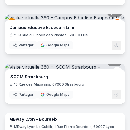
36
pano
Educt
E
Campus Eductive Esupcom Lille
239 Rue du Jardin des Plantes, 59000 Lille
Partager
Google Maps
30
pano
isco
ISCOM Strasbourg
15 Rue des Magasins, 67000 Strasbourg
Partager
Google Maps
45
pano
MBway Lyon - Bourdeix
MBW
M
MBway Lyon Le Cubiik, 1 Rue Pierre Bourdeix, 69007 Lyon