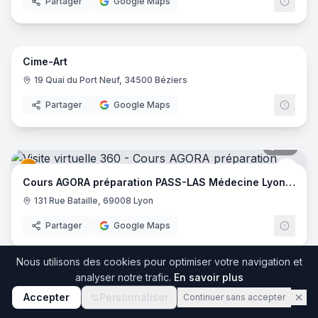
Partager
Google Maps
25
pano
Cime-Art
19 Quai du Port Neuf, 34500 Béziers
Partager
Google Maps
34
pano
Cour
Cours AGORA préparation PASS-LAS Médecine Lyon EST
131 Rue Bataille, 69008 Lyon
Partager
Google Maps
34
pano
Nous utilisons des cookies pour optimiser votre navigation et
analyser notre trafic.
En savoir plus
Agora - Paces
Cour
Accepter
Personnaliser
Continuer sans accepter
131 Rue Bataille, 69008 Lyon