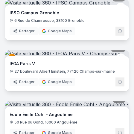
IPSO
IPSO Campus Grenoble
6 Rue de Chamrousse, 38100 Grenoble
Partager
Google Maps
35
pano
IFOA
IFOA Paris V
27 boulevard Albert Einstein, 77420 Champs-sur-marne
Partager
Google Maps
11
pano
École Émile Cohl - Angoulême
50 Rue du Gond, 16000 Angoulême
Partager
Google Maps