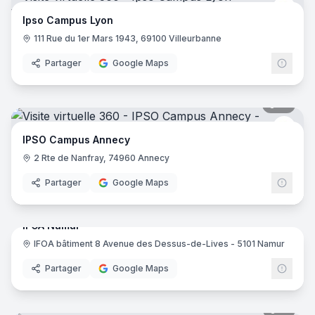
IPSO
Ipso Campus Lyon
111 Rue du 1er Mars 1943, 69100 Villeurbanne
Partager
Google Maps
19
pano
IPSO
IPSO Campus Annecy
2 Rte de Nanfray, 74960 Annecy
Partager
Google Maps
17
pano
IFOA Namur
IFOA bâtiment 8 Avenue des Dessus-de-Lives - 5101 Namur
IFOA
Partager
Google Maps
15
pano