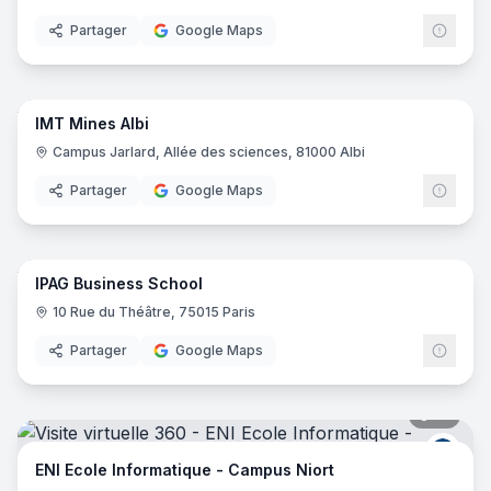
Partager
Google Maps
80
pano
IMT Mines Albi
Campus Jarlard, Allée des sciences, 81000 Albi
Partager
Google Maps
60
pano
IPAG Business School
10 Rue du Théâtre, 75015 Paris
Partager
Google Maps
17
pano
ENI E
ENI Ecole Informatique - Campus Niort