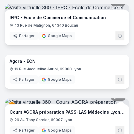
24
pano
IFPC - Ecole de Commerce et Communication
43 Rue de Matignon, 64340 Boucau
Partager
Google Maps
32
pano
Agora - ECN
Cour
19 Rue Jacqueline Auriol, 69008 Lyon
Partager
Google Maps
27
pano
Cour
Cours AGORA préparation PASS-LAS Médecine Lyon SUD
26 Av. Tony Garnier, 69007 Lyon
Partager
Google Maps