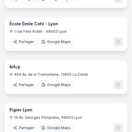
15
pano
École Émile Cohl - Lyon
1 rue Felix Rollet - 69003 Lyon
Partager
Google Maps
22
pano
Aifcp
404 Av. de la Tramontane, 13600 La Ciotat
Partager
Google Maps
69
pano
Pigier Lyon
EDUS
14 Av. Georges Pompidou, 69003 Lyon
Partager
Google Maps