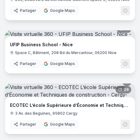
Partager
Google Maps
21
pano
UFIP Business School - Nice
Space C, Bâtiment, 208 Bd du Mercantour, 06200 Nice
Partager
Google Maps
26
pano
ECOTEC L’école Supérieure d’Économie et Techniques de construction
3 Av. des Beguines, 95802 Cergy
Partager
Google Maps