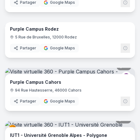
Partager
Google Maps
22
pano
Purple Campus Rodez
Purp
5 Rue de Bruxelles, 12000 Rodez
Partager
Google Maps
18
pano
Purp
Purple Campus Cahors
94 Rue Hautesserre, 46000 Cahors
Partager
Google Maps
67
pano
IUT1 - Université Grenoble Alpes - Polygone