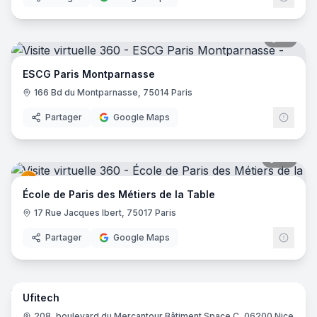
17
pano
ESCG Paris Montparnasse
166 Bd du Montparnasse, 75014 Paris
Partager
Google Maps
37
pano
École de Paris des Métiers de la Table
17 Rue Jacques Ibert, 75017 Paris
Partager
Google Maps
12
pano
Ufitech
208, boulevard du Mercantour Bâtiment Space C, 06200 Nice