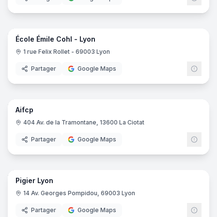
15
pano
École Émile Cohl - Lyon
1 rue Felix Rollet - 69003 Lyon
Partager
Google Maps
22
pano
Aifcp
404 Av. de la Tramontane, 13600 La Ciotat
Partager
Google Maps
69
pano
Pigier Lyon
EDUS
14 Av. Georges Pompidou, 69003 Lyon
Partager
Google Maps