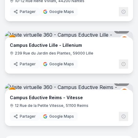
10-12 Rue René Viviani, 44200 Nantes
Partager
Google Maps
38
pano
Educt
E
Campus Eductive Lille - Lillenium
239 Rue du Jardin des Plantes, 59000 Lille
Partager
Google Maps
44
pano
Educt
E
Campus Eductive Reims - Vitesse
12 Rue de la Petite Vitesse, 51100 Reims
Partager
Google Maps
35
pano