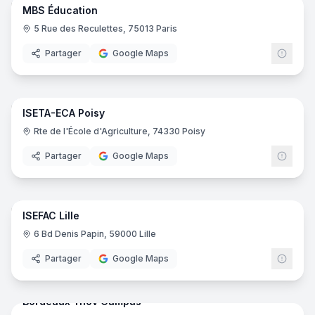
MBS Éducation
5 Rue des Reculettes, 75013 Paris
Partager
Google Maps
49
pano
ISETA-ECA Poisy
Rte de l'École d'Agriculture, 74330 Poisy
Partager
Google Maps
23
pano
ISEFAC Lille
ISEF
6 Bd Denis Papin, 59000 Lille
Partager
Google Maps
61
pano
Bordeaux Ynov Campus