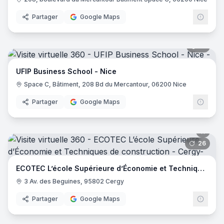
Partager
Google Maps
21
pano
UFIP Business School - Nice
Space C, Bâtiment, 208 Bd du Mercantour, 06200 Nice
Partager
Google Maps
26
pano
ECOTEC L’école Supérieure d’Économie et Techniques de construction
3 Av. des Beguines, 95802 Cergy
Partager
Google Maps