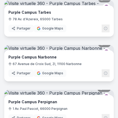
Purp
Purple Campus Tarbes
78 Av. d'Azereix, 65000 Tarbes
Partager
Google Maps
17
pano
Purp
Purple Campus Narbonne
67 Avenue de Croix Sud, ZI, 11100 Narbonne
Partager
Google Maps
39
pano
Purp
Purple Campus Perpignan
1 Av. Paul Pascot, 66000 Perpignan
Partager
Google Maps