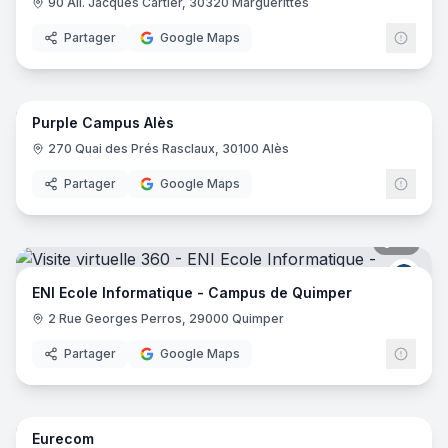
90 All. Jacques Cartier, 30320 Marguerittes
Partager
Google Maps
20
pano
Purple Campus Alès
Purp
270 Quai des Prés Rasclaux, 30100 Alès
Partager
Google Maps
19
pano
ENI E
ENI Ecole Informatique - Campus de Quimper
2 Rue Georges Perros, 29000 Quimper
Partager
Google Maps
61
pano
Eurecom