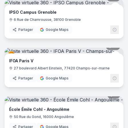
IPSO
IPSO Campus Grenoble
6 Rue de Chamrousse, 38100 Grenoble
Partager
Google Maps
35
pano
IFOA
IFOA Paris V
27 boulevard Albert Einstein, 77420 Champs-sur-marne
Partager
Google Maps
11
pano
École Émile Cohl - Angoulême
50 Rue du Gond, 16000 Angoulême
Partager
Google Maps