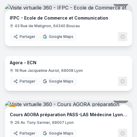
24
pano
IFPC - Ecole de Commerce et Communication
43 Rue de Matignon, 64340 Boucau
Partager
Google Maps
32
pano
Agora - ECN
Cour
19 Rue Jacqueline Auriol, 69008 Lyon
Partager
Google Maps
27
pano
Cour
Cours AGORA préparation PASS-LAS Médecine Lyon SUD
26 Av. Tony Garnier, 69007 Lyon
Partager
Google Maps