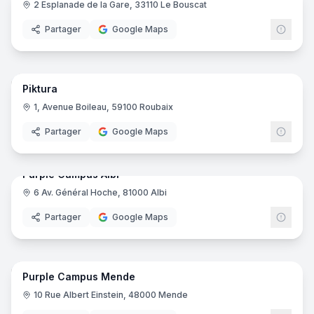
2 Esplanade de la Gare, 33110 Le Bouscat
Ynov
Partager
Google Maps
36
pano
Piktura
1, Avenue Boileau, 59100 Roubaix
Partager
Google Maps
15
pano
Purple Campus Albi
6 Av. Général Hoche, 81000 Albi
Purp
Partager
Google Maps
16
pano
Purple Campus Mende
Purp
10 Rue Albert Einstein, 48000 Mende