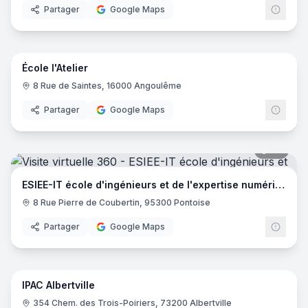
Partager
Google Maps
14
pano
École l'Atelier
8 Rue de Saintes, 16000 Angoulême
Partager
Google Maps
44
pano
ESIEE-IT école d'ingénieurs et de l'expertise numérique
8 Rue Pierre de Coubertin, 95300 Pontoise
Partager
Google Maps
23
pano
IPAC Albertville
EDUS
354 Chem. des Trois-Poiriers, 73200 Albertville