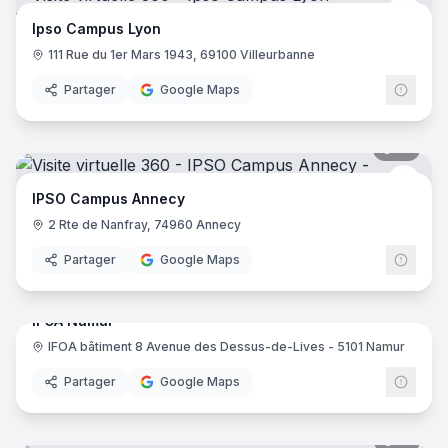
IPSO
Ipso Campus Lyon
111 Rue du 1er Mars 1943, 69100 Villeurbanne
Partager
Google Maps
19
pano
IPSO
IPSO Campus Annecy
2 Rte de Nanfray, 74960 Annecy
Partager
Google Maps
17
pano
IFOA Namur
IFOA bâtiment 8 Avenue des Dessus-de-Lives - 5101 Namur
IFOA
Partager
Google Maps
15
pano