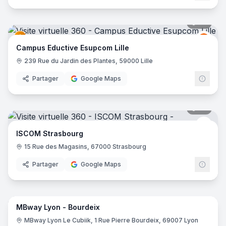
36
pano
Educt
E
Campus Eductive Esupcom Lille
239 Rue du Jardin des Plantes, 59000 Lille
Partager
Google Maps
30
pano
isco
ISCOM Strasbourg
15 Rue des Magasins, 67000 Strasbourg
Partager
Google Maps
45
pano
MBway Lyon - Bourdeix
MBW
M
MBway Lyon Le Cubiik, 1 Rue Pierre Bourdeix, 69007 Lyon