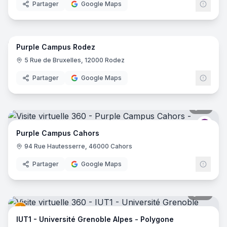
Partager
Google Maps
22
pano
Purple Campus Rodez
Purp
5 Rue de Bruxelles, 12000 Rodez
Partager
Google Maps
18
pano
Purp
Purple Campus Cahors
94 Rue Hautesserre, 46000 Cahors
Partager
Google Maps
67
pano
IUT1 - Université Grenoble Alpes - Polygone