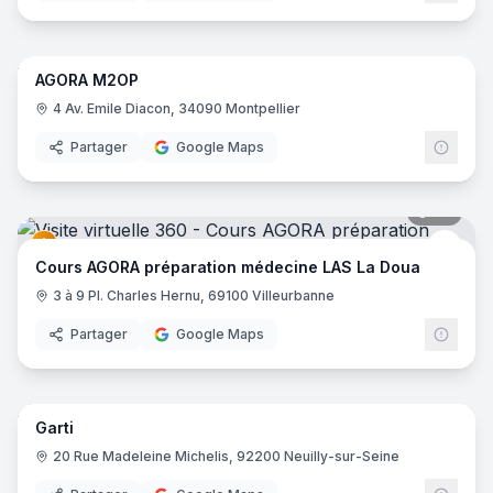
18
pano
AGORA M2OP
Cour
4 Av. Emile Diacon, 34090 Montpellier
Partager
Google Maps
29
pano
Cour
Cours AGORA préparation médecine LAS La Doua
3 à 9 Pl. Charles Hernu, 69100 Villeurbanne
Partager
Google Maps
16
pano
Garti
20 Rue Madeleine Michelis, 92200 Neuilly-sur-Seine