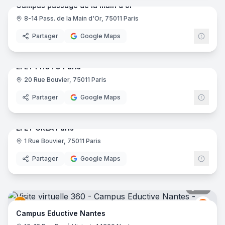
Campus passage de la main d'or
8-14 Pass. de la Main d'Or, 75011 Paris
Partager
Google Maps
25
pano
EFET PHOTO Paris
20 Rue Bouvier, 75011 Paris
Partager
Google Maps
36
pano
EFET CREA Paris
1 Rue Bouvier, 75011 Paris
Partager
Google Maps
30
pano
Educt
E
Campus Eductive Nantes