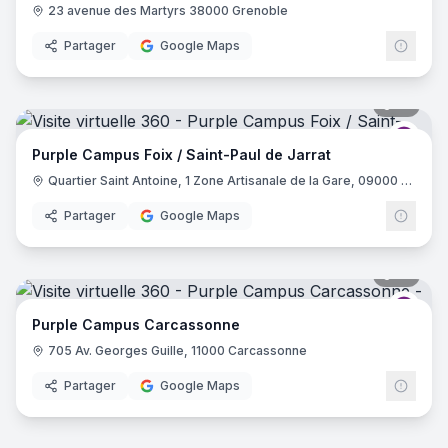
23 avenue des Martyrs 38000 Grenoble
Partager
Google Maps
16
pano
Purp
Purple Campus Foix / Saint-Paul de Jarrat
Quartier Saint Antoine, 1 Zone Artisanale de la Gare, 09000 Saint-Paul-de-Jarrat
Partager
Google Maps
31
pano
Purp
Purple Campus Carcassonne
705 Av. Georges Guille, 11000 Carcassonne
Partager
Google Maps
17
pano