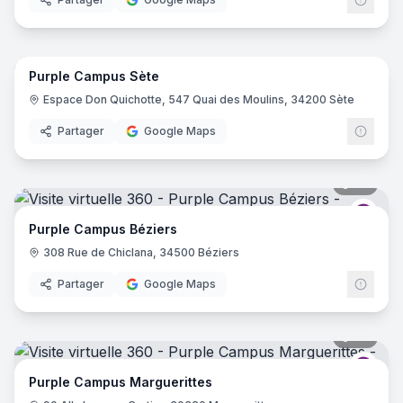
18
pano
Purple Campus Sète
Purp
Espace Don Quichotte, 547 Quai des Moulins, 34200 Sète
Partager
Google Maps
34
pano
Purp
Purple Campus Béziers
308 Rue de Chiclana, 34500 Béziers
Partager
Google Maps
34
pano
Purp
Purple Campus Marguerittes