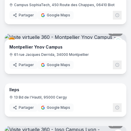
Campus SophiaTech, 450 Route des Chappes, 06410 Biot
Partager
Google Maps
34
pano
Ynov
Montpellier Ynov Campus
61 rue Jacques Derrida, 34000 Montpellier
Partager
Google Maps
41
pano
Ileps
13 Bd de l'Hautil, 95000 Cergy
Partager
Google Maps
22
pano