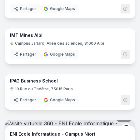
Partager
Google Maps
80
pano
IMT Mines Albi
Campus Jarlard, Allée des sciences, 81000 Albi
Partager
Google Maps
60
pano
IPAG Business School
10 Rue du Théâtre, 75015 Paris
Partager
Google Maps
17
pano
ENI E
ENI Ecole Informatique - Campus Niort