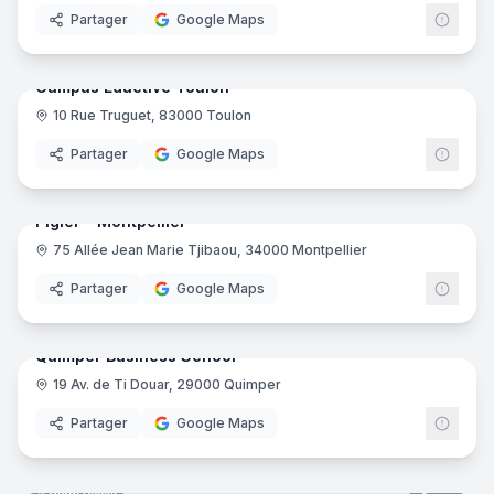
Partager
Google Maps
46
pano
Ajout récent
Campus Eductive Toulon
10 Rue Truguet, 83000 Toulon
Educt
Partager
Google Maps
39
pano
Ajout récent
Pigier - Montpellier
75 Allée Jean Marie Tjibaou, 34000 Montpellier
Pigie
Partager
Google Maps
37
pano
Ajout récent
Quimper Business School
19 Av. de Ti Douar, 29000 Quimper
Partager
Google Maps
35
pano
Ajout récent