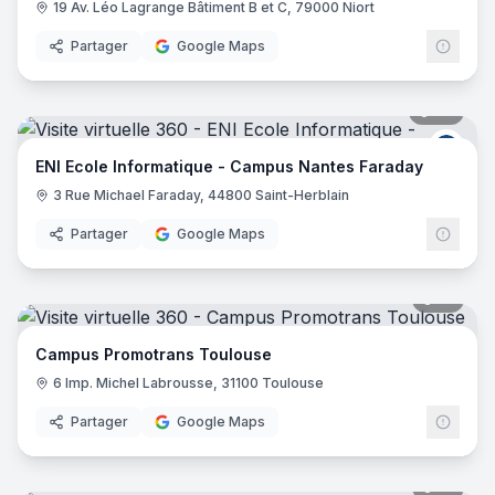
19 Av. Léo Lagrange Bâtiment B et C, 79000 Niort
Partager
Google Maps
28
pano
ENI E
ENI Ecole Informatique - Campus Nantes Faraday
3 Rue Michael Faraday, 44800 Saint-Herblain
Partager
Google Maps
16
pano
Campus Promotrans Toulouse
6 Imp. Michel Labrousse, 31100 Toulouse
Partager
Google Maps
31
pano