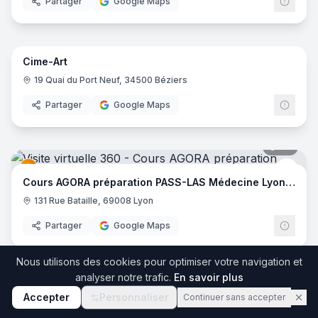
Partager
Google Maps
25
pano
Cime-Art
19 Quai du Port Neuf, 34500 Béziers
Partager
Google Maps
34
pano
Cour
Cours AGORA préparation PASS-LAS Médecine Lyon EST
131 Rue Bataille, 69008 Lyon
Partager
Google Maps
34
pano
Nous utilisons des cookies pour optimiser votre navigation et
analyser notre trafic.
En savoir plus
Agora - Paces
Cour
Accepter
Personnaliser
Continuer sans accepter
131 Rue Bataille, 69008 Lyon