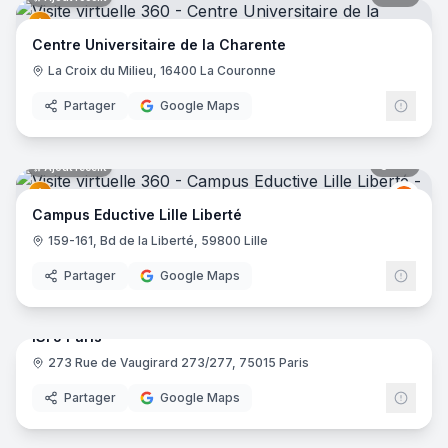
Centre Universitaire de la Charente
La Croix du Milieu, 16400 La Couronne
Partager
Google Maps
43
pano
Ajout récent
Educt
E
Campus Eductive Lille Liberté
159-161, Bd de la Liberté, 59800 Lille
Partager
Google Maps
29
pano
ISFJ Paris
273 Rue de Vaugirard 273/277, 75015 Paris
Partager
Google Maps
37
pano