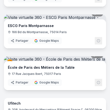
17
pano
ESCG Paris Montparnasse
166 Bd du Montparnasse, 75014 Paris
Partager
Google Maps
37
pano
École de Paris des Métiers de la Table
17 Rue Jacques Ibert, 75017 Paris
Partager
Google Maps
12
pano
Ufitech
208, boulevard du Mercantour Bâtiment Space C, 06200 Nice