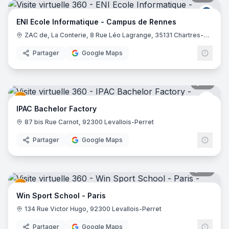
ENI E
ENI Ecole Informatique - Campus de Rennes
ZAC de, La Conterie, 8 Rue Léo Lagrange, 35131 Chartres-de-Bretagne
Partager
Google Maps
19
pano
EDUS
IPAC Bachelor Factory
87 bis Rue Carnot, 92300 Levallois-Perret
Partager
Google Maps
22
pano
Win Sport School - Paris
134 Rue Victor Hugo, 92300 Levallois-Perret
Partager
Google Maps