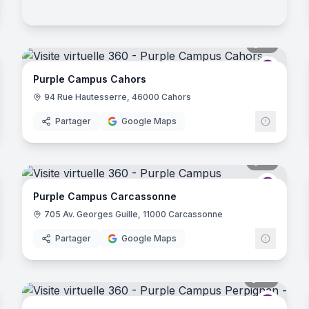
noramas
18
panora
D
- Lyon
rple Campus
Purple 
Purple Campus Cahors
urbanne
94 Rue Hautesserre, 46000 Cahors
Partager
Google Maps
- Lyon
noramas
31
panora
oubaix
rple Campus
Purple 
Purple Campus Carcassonne
705 Av. Georges Guille, 11000 Carcassonne
Partager
Google Maps
noramas
39
panora
rple Campus
Purple 