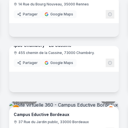
14 Rue du Bourg Nouveau, 35000 Rennes
Eductiv
Partager
Google Maps
20
panora
Ajout récent
Ipac Chambéry - La Cassine
noramas
455 chemin de la Cassine, 73000 Chambéry.
EDUSER
Partager
Google Maps
noramas
47
panora
Ajout récent
Eductiv
E
Campus Eductive Bordeaux
37 Rue du Jardin public, 33000 Bordeaux