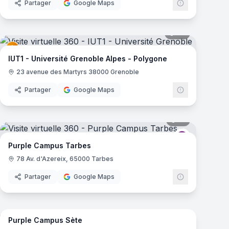
Partager
Google Maps
mas
67
panoramas
Campus
IUT1 - Université Grenoble Alpes - Polygone
23 avenue des Martyrs 38000 Grenoble
Partager
Google Maps
mas
17
panoramas
Campus
Purple Camp
Purple Campus Tarbes
78 Av. d'Azereix, 65000 Tarbes
Partager
Google Maps
18
panoramas
mas
Purple Campus Sète
Campus
Purple Camp