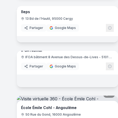
Ileps
13 Bd de l'Hautil, 95000 Cergy
Partager
Google Maps
17
pa
IFOA Namur
IFOA bâtiment 8 Avenue des Dessus-de-Lives - 5101 Namur
IF
Partager
Google Maps
11
pa
École Émile Cohl - Angoulême
50 Rue du Gond, 16000 Angoulême