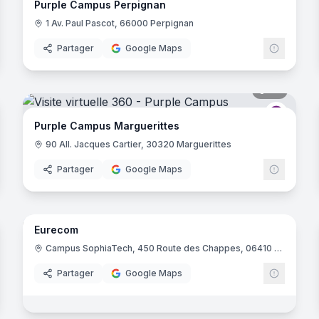
Purple Campus Perpignan
1 Av. Paul Pascot, 66000 Perpignan
Partager
Google Maps
noramas
34
panora
rple Campus
Purple 
Purple Campus Marguerittes
90 All. Jacques Cartier, 30320 Marguerittes
Partager
Google Maps
61
panora
noramas
Eurecom
I Ecole Informatique
Campus SophiaTech, 450 Route des Chappes, 06410 Biot
Partager
Google Maps
noramas