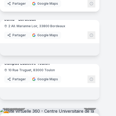
Partager
Google Maps
12
panoramas
Ajout récent
mas
Junia - Bordeaux
2 All. Marianne Loir, 33800 Bordeaux
Junia
Partager
Google Maps
46
panoramas
Ajout récent
mas
Campus Eductive Toulon
10 Rue Truguet, 83000 Toulon
Eductive
Partager
Google Maps
mas
35
panoramas
Ajout récent