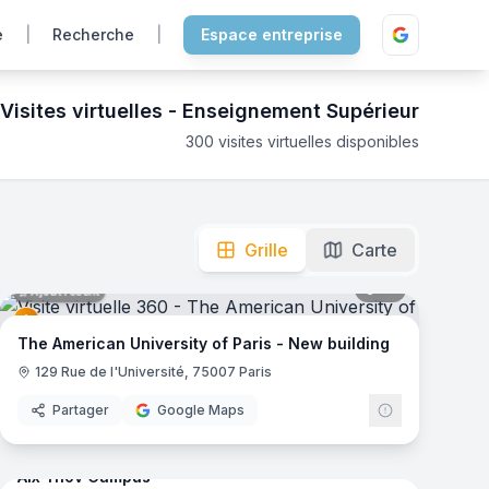
e
|
Recherche
|
Espace entreprise
Visites virtuelles -
Enseignement Supérieur
300
visites virtuelles disponibles
eractive 360 pour choisir votre futur établissement.
mas
Grille
Carte
41
panoramas
Ajout récent
e
The American University of Paris - New building
129 Rue de l'Université, 75007 Paris
Partager
Google Maps
mas
66
panoramas
Ajout récent
Aix Ynov Campus