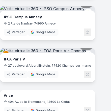
mas
19
panoramas
ampus
IPSO Campus
IPSO Campus Annecy
2 Rte de Nanfray, 74960 Annecy
Partager
Google Maps
mas
35
panoramas
ampus
IFOA
IFOA Paris V
27 boulevard Albert Einstein, 77420 Champs-sur-marne
Partager
Google Maps
22
panoramas
mas
Aifcp
404 Av. de la Tramontane, 13600 La Ciotat
Partager
Google Maps