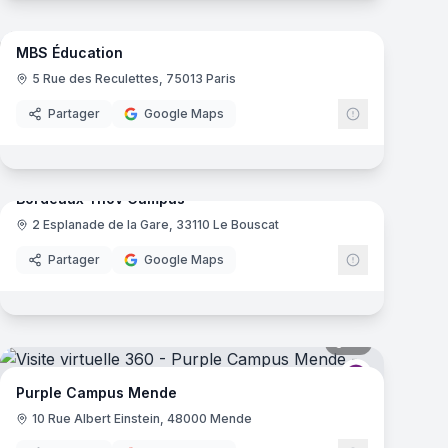
35
panoramas
mas
MBS Éducation
e
5 Rue des Reculettes, 75013 Paris
Partager
Google Maps
61
panoramas
mas
Bordeaux Ynov Campus
2 Esplanade de la Gare, 33110 Le Bouscat
Ynov Campu
Partager
Google Maps
mas
16
panoramas
Campus
Purple Camp
Purple Campus Mende
10 Rue Albert Einstein, 48000 Mende