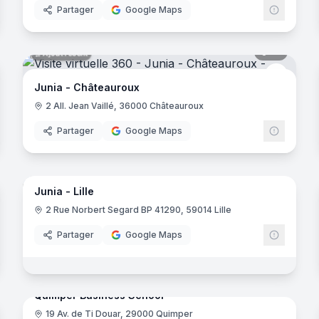
Partager
Google Maps
noramas
12
panora
Ajout récent
Junia
Junia - Châteauroux
2 All. Jean Vaillé, 36000 Châteauroux
Partager
Google Maps
33
panora
Ajout récent
noramas
Junia - Lille
Junia
-Jarrat
2 Rue Norbert Segard BP 41290, 59014 Lille
Partager
Google Maps
noramas
37
panora
Ajout récent
Quimper Business School
19 Av. de Ti Douar, 29000 Quimper
gier