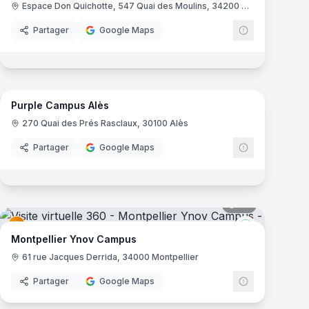
Espace Don Quichotte, 547 Quai des Moulins, 34200 Sète
Partager
Google Maps
20
panoramas
mas
Purple Campus Alès
Campus
Purple Camp
270 Quai des Prés Rasclaux, 30100 Alès
Partager
Google Maps
mas
34
panoramas
Ynov Campu
Montpellier Ynov Campus
61 rue Jacques Derrida, 34000 Montpellier
Partager
Google Maps