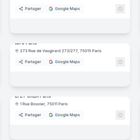
Partager
Google Maps
29
panora
noramas
ISFJ Paris
273 Rue de Vaugirard 273/277, 75015 Paris
uctive
Partager
Google Maps
noramas
36
panora
EFET CREA Paris
1 Rue Bouvier, 75011 Paris
Partager
Google Maps