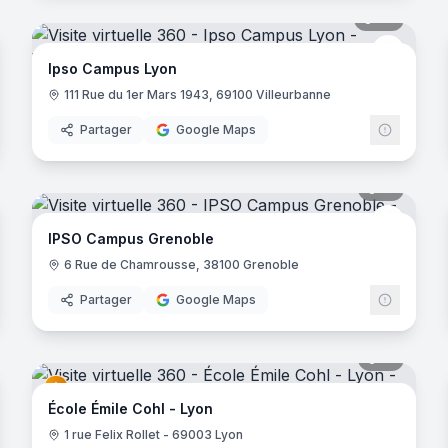
22
panora
IPSO C
Ipso Campus Lyon
111 Rue du 1er Mars 1943, 69100 Villeurbanne
Partager
Google Maps
noramas
15
panora
OA
IPSO C
IPSO Campus Grenoble
6 Rue de Chamrousse, 38100 Grenoble
Partager
Google Maps
noramas
15
panora
École Émile Cohl - Lyon
1 rue Felix Rollet - 69003 Lyon