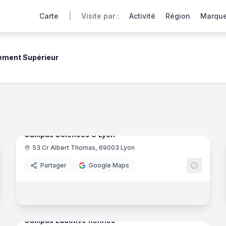
Carte
|
Visite par :
Activité
Région
Marqu
ement Supérieur
ment
res, laboratoires et espaces de vie via une expérience int
noramas
107
panora
Ajout récent
Campus Sciences U Lyon
53 Cr Albert Thomas, 69003 Lyon
Eductiv
Partager
Google Maps
il - Academy
- Colombelles
33
panora
Ajout récent
noramas
Campus Eductive Rennes