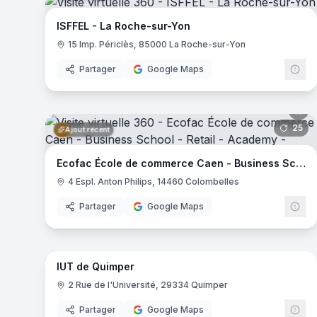
Campus Eductive Bordeaux
- Bordeaux
ISFFEL - La Roche-sur-Yon
Campus Eductive Aix-en-Provence
- Aix-en-Provence
15 Imp. Périclès, 85000 La Roche-sur-Yon
Ifpek
- Rennes
Junia - Châteauroux
- Châteauroux
Partager
Google Maps
Junia - Bordeaux
- Bordeaux
Icam - Site de Bretagne
- Vannes
Junia - Lille
- Lille
25
pa
Ajout récent
Campus Eductive Toulon
- Toulon
Pigier - Montpellier
- Montpellier
Ecofac École de commerce Caen - Business School - Retail - Academy
Quimper Business School
- Quimper
4 Espl. Anton Philips, 14460 Colombelles
Centre Universitaire de la Charente
- La Couronne
Campus Eductive Lille Liberté
- Lille
Partager
Google Maps
ISFJ Paris
- Paris
67
pa
Ajout récent
Campus passage de la main d'or
- Paris
EFET PHOTO Paris
- Paris
IUT de Quimper
EFET CREA Paris
- Paris
2 Rue de l'Université, 29334 Quimper
Campus Eductive Nantes
- Nantes
Campus Eductive Lille - Lillenium
- Lille
Partager
Google Maps