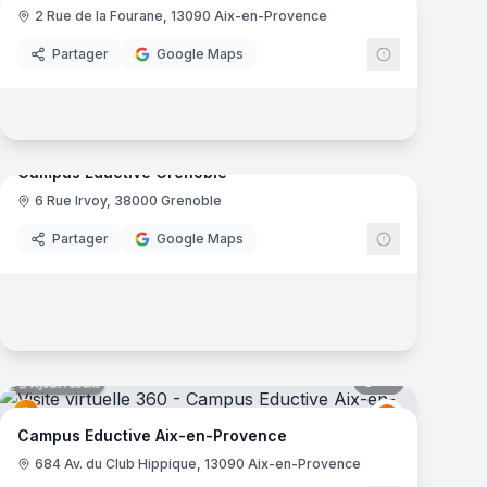
2 Rue de la Fourane, 13090 Aix-en-Provence
e
Ynov Campu
Partager
Google Maps
mas
45
panoramas
Ajout récent
Campus Eductive Grenoble
6 Rue Irvoy, 38000 Grenoble
VICES
Eductive
Partager
Google Maps
mas
61
panoramas
Ajout récent
e
Eductive
E
Campus Eductive Aix-en-Provence
684 Av. du Club Hippique, 13090 Aix-en-Provence