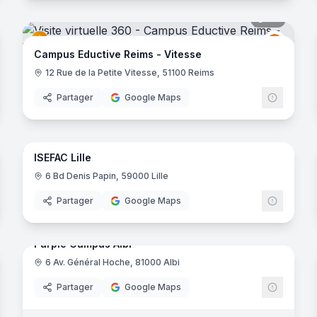
noramas
44
panora
uctive
Eductiv
E
Campus Eductive Reims - Vitesse
ontoise
12 Rue de la Petite Vitesse, 51100 Reims
Partager
Google Maps
noramas
23
panora
ISEFAC Lille
Herblain
ISEFAC
6 Bd Denis Papin, 59000 Lille
e-Bretagne
Partager
Google Maps
15
panora
noramas
Purple Campus Albi
6 Av. Général Hoche, 81000 Albi
Purple 
Partager
Google Maps
construction
- Cergy-Saint-Christophe