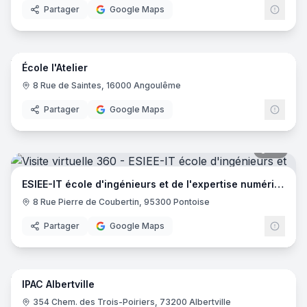
Partager
Google Maps
14
pano
École l'Atelier
8 Rue de Saintes, 16000 Angoulême
Partager
Google Maps
44
pano
ESIEE-IT école d'ingénieurs et de l'expertise numérique
8 Rue Pierre de Coubertin, 95300 Pontoise
Partager
Google Maps
23
pano
IPAC Albertville
EDUS
354 Chem. des Trois-Poiriers, 73200 Albertville