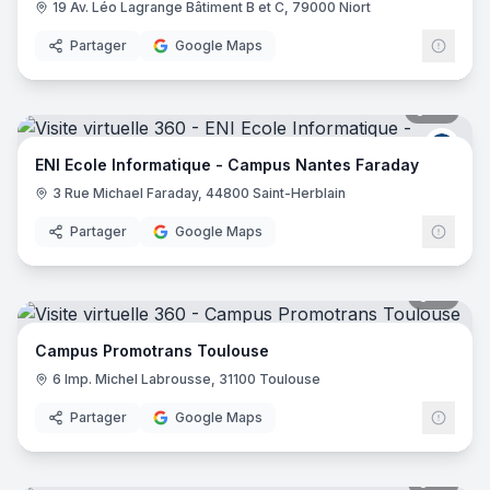
19 Av. Léo Lagrange Bâtiment B et C, 79000 Niort
Partager
Google Maps
28
pano
ENI E
ENI Ecole Informatique - Campus Nantes Faraday
3 Rue Michael Faraday, 44800 Saint-Herblain
Partager
Google Maps
16
pano
Campus Promotrans Toulouse
6 Imp. Michel Labrousse, 31100 Toulouse
Partager
Google Maps
31
pano