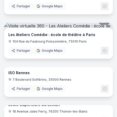
Partager
Google Maps
9
pano
Les Ateliers Comédie : école de théâtre à Paris
104 Rue du Faubourg Poissonnière, 75010 Paris
Partager
Google Maps
66
pano
ISO Rennes
ISO
7 Boulevard Solférino, 35000 Rennes
Partager
Google Maps
47
pano
Ecole Supérieure Du Leman
18 Avenue Jules Ferry, 74200 Thonon-les-Bains