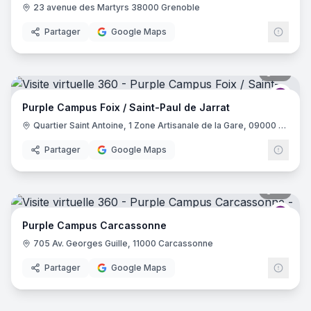
23 avenue des Martyrs 38000 Grenoble
Partager
Google Maps
16
pano
Purp
Purple Campus Foix / Saint-Paul de Jarrat
Quartier Saint Antoine, 1 Zone Artisanale de la Gare, 09000 Saint-Paul-de-Jarrat
Partager
Google Maps
31
pano
Purp
Purple Campus Carcassonne
705 Av. Georges Guille, 11000 Carcassonne
Partager
Google Maps
17
pano