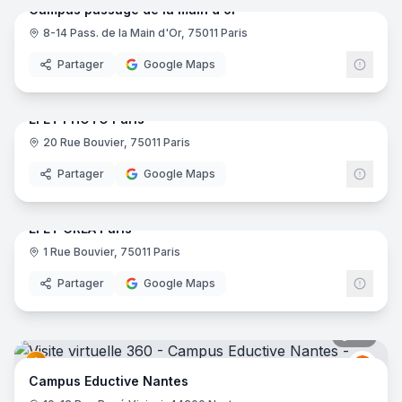
Campus passage de la main d'or
8-14 Pass. de la Main d'Or, 75011 Paris
Partager
Google Maps
25
pano
EFET PHOTO Paris
20 Rue Bouvier, 75011 Paris
Partager
Google Maps
36
pano
EFET CREA Paris
1 Rue Bouvier, 75011 Paris
Partager
Google Maps
30
pano
Educt
E
Campus Eductive Nantes