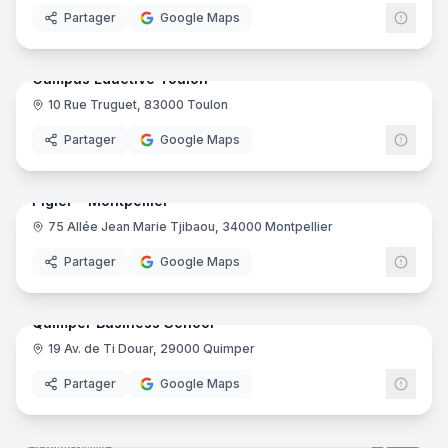
Partager
Google Maps
46
pano
Ajout récent
Campus Eductive Toulon
10 Rue Truguet, 83000 Toulon
Educt
Partager
Google Maps
39
pano
Ajout récent
Pigier - Montpellier
75 Allée Jean Marie Tjibaou, 34000 Montpellier
Pigie
Partager
Google Maps
37
pano
Ajout récent
Quimper Business School
19 Av. de Ti Douar, 29000 Quimper
Partager
Google Maps
35
pano
Ajout récent