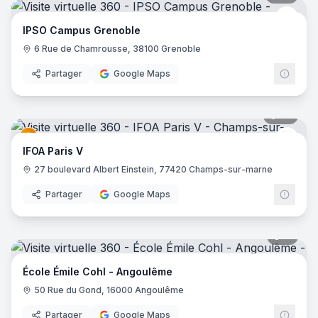
IPSO
IPSO Campus Grenoble
6 Rue de Chamrousse, 38100 Grenoble
Partager
Google Maps
35
pano
IFOA
IFOA Paris V
27 boulevard Albert Einstein, 77420 Champs-sur-marne
Partager
Google Maps
11
pano
École Émile Cohl - Angoulême
50 Rue du Gond, 16000 Angoulême
Partager
Google Maps