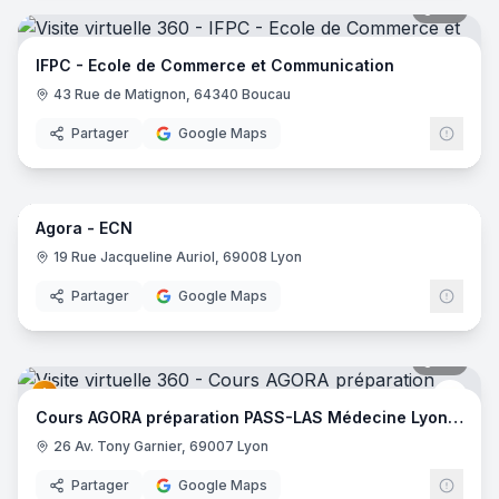
24
pano
IFPC - Ecole de Commerce et Communication
43 Rue de Matignon, 64340 Boucau
Partager
Google Maps
32
pano
Agora - ECN
Cour
19 Rue Jacqueline Auriol, 69008 Lyon
Partager
Google Maps
27
pano
Cour
Cours AGORA préparation PASS-LAS Médecine Lyon SUD
26 Av. Tony Garnier, 69007 Lyon
Partager
Google Maps