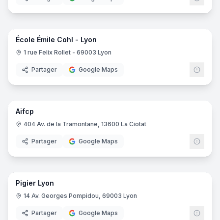
15
pano
École Émile Cohl - Lyon
1 rue Felix Rollet - 69003 Lyon
Partager
Google Maps
22
pano
Aifcp
404 Av. de la Tramontane, 13600 La Ciotat
Partager
Google Maps
69
pano
Pigier Lyon
EDUS
14 Av. Georges Pompidou, 69003 Lyon
Partager
Google Maps