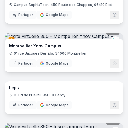
Campus SophiaTech, 450 Route des Chappes, 06410 Biot
Partager
Google Maps
34
pano
Ynov
Montpellier Ynov Campus
61 rue Jacques Derrida, 34000 Montpellier
Partager
Google Maps
41
pano
Ileps
13 Bd de l'Hautil, 95000 Cergy
Partager
Google Maps
22
pano