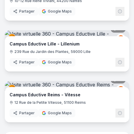
10-12 Rue René Viviani, 44200 Nantes
Partager
Google Maps
38
pano
Educt
E
Campus Eductive Lille - Lillenium
239 Rue du Jardin des Plantes, 59000 Lille
Partager
Google Maps
44
pano
Educt
E
Campus Eductive Reims - Vitesse
12 Rue de la Petite Vitesse, 51100 Reims
Partager
Google Maps
35
pano