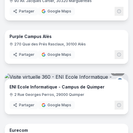
90 All. Jacques Cartier, 30320 Marguerittes
Partager
Google Maps
20
pano
Purple Campus Alès
Purp
270 Quai des Prés Rasclaux, 30100 Alès
Partager
Google Maps
19
pano
ENI E
ENI Ecole Informatique - Campus de Quimper
2 Rue Georges Perros, 29000 Quimper
Partager
Google Maps
61
pano
Eurecom