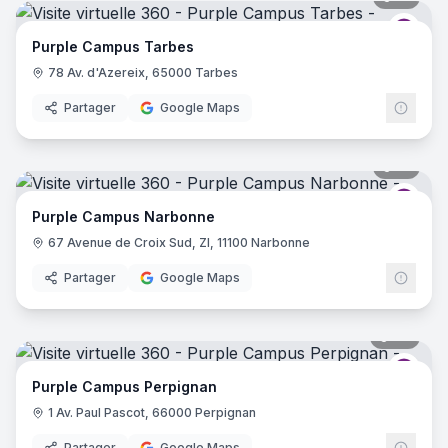
Purp
Purple Campus Tarbes
78 Av. d'Azereix, 65000 Tarbes
Partager
Google Maps
17
pano
Purp
Purple Campus Narbonne
67 Avenue de Croix Sud, ZI, 11100 Narbonne
Partager
Google Maps
39
pano
Purp
Purple Campus Perpignan
1 Av. Paul Pascot, 66000 Perpignan
Partager
Google Maps