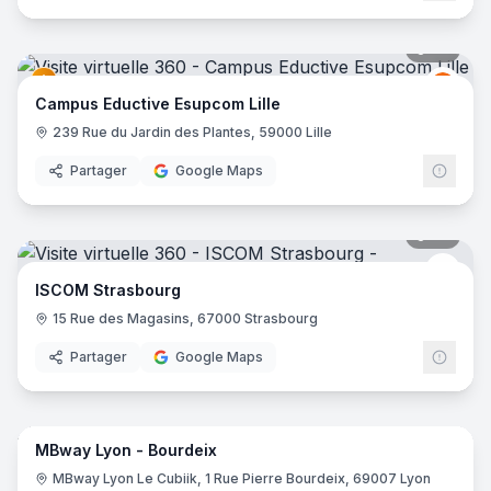
36
pano
Educt
E
Campus Eductive Esupcom Lille
239 Rue du Jardin des Plantes, 59000 Lille
Partager
Google Maps
30
pano
isco
ISCOM Strasbourg
15 Rue des Magasins, 67000 Strasbourg
Partager
Google Maps
45
pano
MBway Lyon - Bourdeix
MBW
M
MBway Lyon Le Cubiik, 1 Rue Pierre Bourdeix, 69007 Lyon