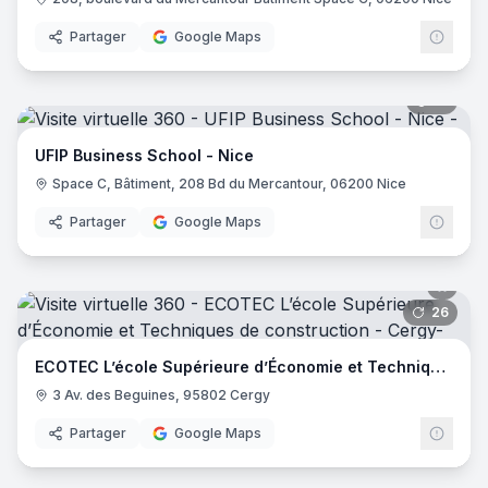
Partager
Google Maps
21
pano
UFIP Business School - Nice
Space C, Bâtiment, 208 Bd du Mercantour, 06200 Nice
Partager
Google Maps
26
pano
ECOTEC L’école Supérieure d’Économie et Techniques de construction
3 Av. des Beguines, 95802 Cergy
Partager
Google Maps