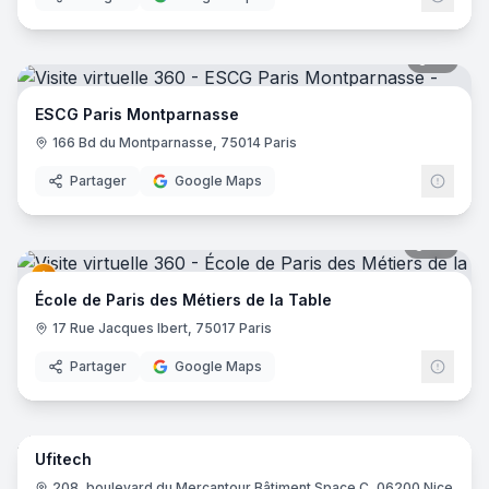
17
pano
ESCG Paris Montparnasse
166 Bd du Montparnasse, 75014 Paris
Partager
Google Maps
37
pano
École de Paris des Métiers de la Table
17 Rue Jacques Ibert, 75017 Paris
Partager
Google Maps
12
pano
Ufitech
208, boulevard du Mercantour Bâtiment Space C, 06200 Nice