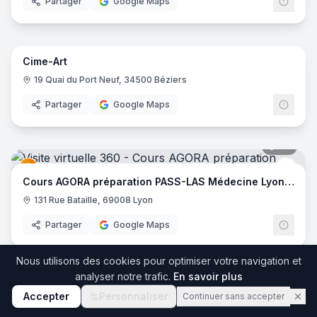
Partager
Google Maps
25
pano
Cime-Art
19 Quai du Port Neuf, 34500 Béziers
Partager
Google Maps
34
pano
Cour
Cours AGORA préparation PASS-LAS Médecine Lyon EST
131 Rue Bataille, 69008 Lyon
Partager
Google Maps
34
pano
Nous utilisons des cookies pour optimiser votre navigation et
analyser notre trafic.
En savoir plus
Agora - Paces
Cour
Accepter
Personnaliser
Continuer sans accepter
131 Rue Bataille, 69008 Lyon