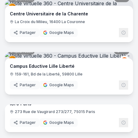
Centre Universitaire de la Charente
La Croix du Milieu, 16400 La Couronne
Partager
Google Maps
43
pano
Ajout récent
Educt
E
Campus Eductive Lille Liberté
159-161, Bd de la Liberté, 59800 Lille
Partager
Google Maps
29
pano
ISFJ Paris
273 Rue de Vaugirard 273/277, 75015 Paris
Partager
Google Maps
37
pano