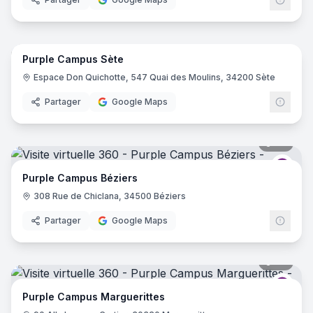
18
pano
Purple Campus Sète
Purp
Espace Don Quichotte, 547 Quai des Moulins, 34200 Sète
Partager
Google Maps
34
pano
Purp
Purple Campus Béziers
308 Rue de Chiclana, 34500 Béziers
Partager
Google Maps
34
pano
Purp
Purple Campus Marguerittes