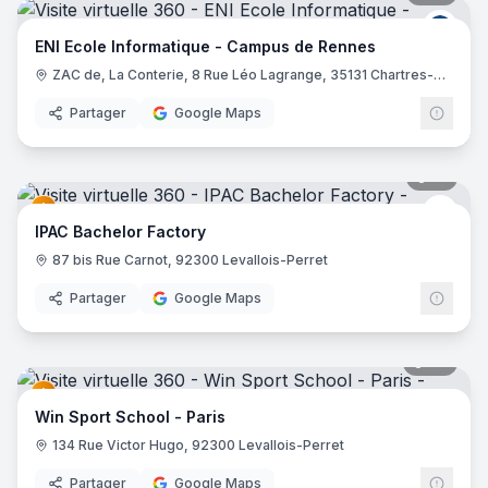
ENI E
ENI Ecole Informatique - Campus de Rennes
ZAC de, La Conterie, 8 Rue Léo Lagrange, 35131 Chartres-de-Bretagne
Partager
Google Maps
19
pano
EDUS
IPAC Bachelor Factory
87 bis Rue Carnot, 92300 Levallois-Perret
Partager
Google Maps
22
pano
Win Sport School - Paris
134 Rue Victor Hugo, 92300 Levallois-Perret
Partager
Google Maps