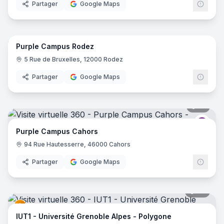
Partager
Google Maps
22
pano
Purple Campus Rodez
Purp
5 Rue de Bruxelles, 12000 Rodez
Partager
Google Maps
18
pano
Purp
Purple Campus Cahors
94 Rue Hautesserre, 46000 Cahors
Partager
Google Maps
67
pano
IUT1 - Université Grenoble Alpes - Polygone