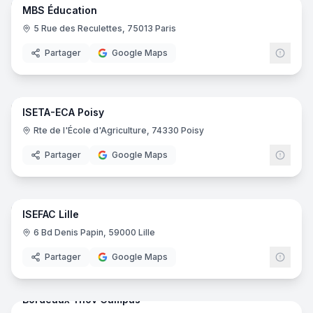
MBS Éducation
5 Rue des Reculettes, 75013 Paris
Partager
Google Maps
49
pano
ISETA-ECA Poisy
Rte de l'École d'Agriculture, 74330 Poisy
Partager
Google Maps
23
pano
ISEFAC Lille
ISEF
6 Bd Denis Papin, 59000 Lille
Partager
Google Maps
61
pano
Bordeaux Ynov Campus