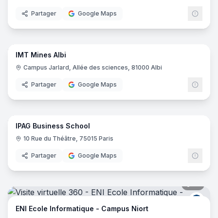
Partager
Google Maps
80
pano
IMT Mines Albi
Campus Jarlard, Allée des sciences, 81000 Albi
Partager
Google Maps
60
pano
IPAG Business School
10 Rue du Théâtre, 75015 Paris
Partager
Google Maps
17
pano
ENI E
ENI Ecole Informatique - Campus Niort