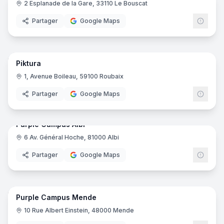
2 Esplanade de la Gare, 33110 Le Bouscat
Ynov
Partager
Google Maps
36
pano
Piktura
1, Avenue Boileau, 59100 Roubaix
Partager
Google Maps
15
pano
Purple Campus Albi
6 Av. Général Hoche, 81000 Albi
Purp
Partager
Google Maps
16
pano
Purple Campus Mende
Purp
10 Rue Albert Einstein, 48000 Mende