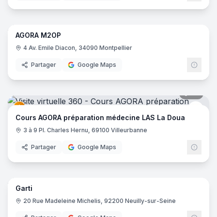
18
pano
AGORA M2OP
Cour
4 Av. Emile Diacon, 34090 Montpellier
Partager
Google Maps
29
pano
Cour
Cours AGORA préparation médecine LAS La Doua
3 à 9 Pl. Charles Hernu, 69100 Villeurbanne
Partager
Google Maps
16
pano
Garti
20 Rue Madeleine Michelis, 92200 Neuilly-sur-Seine